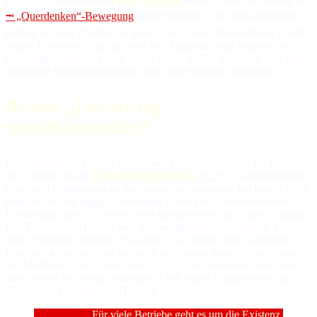
te
CDU
-Ge­ne­ral­se­kre­tär
Paul Ziemiak
be­reits De­mon­stra­tio­nen der
⭲ „Querdenken“-Be­we­gung
scharf kri­ti­siert. „Die Ver­samm­lungs­
frei­heit ist oh­ne Zwei­fel ein ho­hes Gut in ei­ner frei­heit­li­chen Ge­sell­
schaft. In ei­ner sol­chen ge­fähr­li­chen Pandemie sind Auf­ru­fe zu
Groß­de­mon­stra­tio­nen aber nichts wei­ter als der Aus­druck von größt­
mög­li­cher Rück­sichts­lo­sig­keit und gren­zen­lo­sem Egoismus.“
Braun: „Lockerung
unwahrscheinlich“
Grundsätzlich soll dieser Lockdown bis ein­schliess­lich 10. Ja­nu­ar
2021 gel­ten. Doch
Prof. Dr. Helge Braun
(
CDU
), Kanz­ler­amts­mi­
nis­ter und Bun­des­mi­nis­ter für be­son­de­re Auf­ga­ben, hat be­reits Hoff­
nun­gen auf ei­ne zü­gi­ge Auf­he­bung ge­dämpft. „Ei­ne um­fas­sen­de
Lockerung hal­te ich für sehr, sehr un­wahr­schein­lich“, denn: „Ja­nu­ar
und Fe­bru­ar sind im­mer, was Atem­wegs­in­fek­tio­nen an­geht, be­son­
ders schwie­ri­ge Mo­na­te.“ So lan­ge es im Win­ter nicht ge­nü­gend
Impf­stoff ge­be, „wer­den wir noch schwie­ri­ge Ta­ge er­le­ben“, sagt
der Me­di­zi­ner. Auch Söder kann sich „nicht vor­stel­len, dass ein­fach
al­les wie­der so nor­mal wei­ter­geht“: Mit ei­nem In­zi­denz­wert über
200 sei der Frei­staat „ein Hotspot“.
Für viele Betriebe geht es um die Existenz.