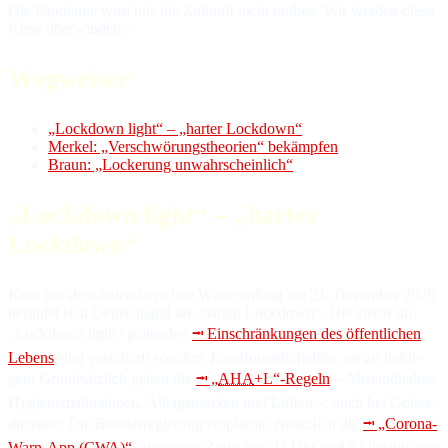
Die Pandemie wird uns die Zu­kunft nicht rau­ben. Wir wer­den die­se
Kri­se überwinden.“
Wegweiser
„Lockdown light“ – „har­ter Lockdown“
Merkel: „Verschwörungstheorien“ bekämpfen
Braun: „Lockerung unwahrscheinlich“
„Lockdown light“ – „har­ter
Lockdown“
Kurz vor dem kalendarischen Winteranfang am 21. Dezember 2020
be­fin­det sich Deutsch­land im „har­ten Lockdown“. Die zu­vor im
„Lockdown light“ gel­ten­den
⭲ Ein­schrän­kun­gen des öf­fent­li­chen
Le­bens
sind ver­schärft wor­den. Faust­for­meln hel­fen, sie zu be­fol­
gen: Grund­sätz­lich gel­ten die
⭲ „
AHA
+L“-Regeln
– Ab­stand­hal­ten,
Hy­gie­ne­maß­nah­men, All­tags­mas­ken und Lüf­ten –, auch bei Got­tes­
diens­ten. Die Bun­des­re­gie­rung emp­fiehlt, zu­sätz­lich die
⭲ „Corona-
Warn-
App
(
CWA
)“
zu nut­zen. Zwi­schen 21 Uhr und 5 Uhr gilt ei­ne