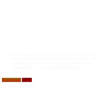
In Rosenheim Stadt gilt seit dem 21. Oktober 2020 eine
Maskenpflicht in den öffentlichen Fußgängerzonen, an
den Busbahnhöfen in der Heilig-Geist-Straße und der
Luitpoldstraße sowie an allen Bushaltestellen. Foto:
okk
Deutschland
Politik
Corona-Krise: „Harter Lockdown“ gegen „Sorglosigkeit“
Söder: „Wir müssen die Notbremse
ziehen“