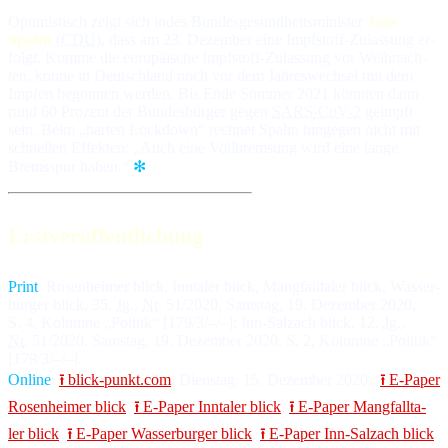
Optimistisch zeigt sich indes Bundesgesundheitsminister
Jens
Spahn
(
CDU
), dass am 23. De­zem­ber ei­ne Impfstoff-Zu­las­sung er­
folgt. Kom­me die eu­ro­päi­sche Impfstoff-Zu­las­sung vor Weih­nach­
ten, kön­ne in Deutsch­land noch vor dem Jah­res­wech­sel mit dem
Imp­fen be­gon­nen wer­den. Bis En­de Som­mer 2021 könn­ten dann
rund 60 Pro­zent der Bun­des­bür­ger ge­gen
SARS
-CoV-2
ge­impft
sein. Beim „har­ten Lockdown“ rech­net Spahn hin­ge­gen nicht mit
schnel­len Ef­fek­ten: „Auch eine Voll­brem­sung wird ei­ne lan­ge
Brems­spur haben.“
✻
Erstveröffentlichung
Print
: Ro­sen­hei­mer blick, Inn­ta­ler blick, Mang­fall­ta­ler blick, Was­ser­
bur­ger blick, 35.
Jg
.,
Nr
. 51/2020, Sams­tag, 19. De­zem­ber 2020,
S. 4, Ko­lum­ne „Po­li­tik“ [179/3/–/–]; Inn-Salz­ach blick, 12.
Jg
.,
Nr
. 51/2020, Sams­tag, 19. De­zem­ber 2020, S. 2, Ko­lum­ne „Po­li­tik“
[179/3/–/–].
Online
:
⭱ blick-punkt.com
, Diens­tag, 15. De­zem­ber 2020.;
⭱ E-Paper
Ro­sen­hei­mer blick
,
⭱ E-Paper Inn­ta­ler blick
,
⭱ E-Paper Mang­fall­ta­
ler blick
,
⭱ E-Paper Was­ser­bur­ger blick
,
⭱ E-Paper Inn-Salz­ach blick
,