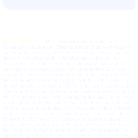
Berlin / München —
Betriebsschließungen, Kontakt- und
Ausgangsbeschränkungen, Distanzunterricht: Kurz vor Weih­nach­
ten soll bun­des­weit ein „harter Lockdown“ be­wir­ken, was der seit
dem 2. No­vem­ber gel­ten­de „Wellenbrecher-Lockdown“, der
„Lockdown light“, nicht ver­moch­te – die ra­san­te Aus­brei­tung des
neu­ar­ti­gen Coronavirus’ (
SARS
-CoV-2
) ver­hin­dern. „Die La­ge ist
so ernst wie sie noch nie war in die­ser Pandemie“, warnt der Prä­si­
dent des Robert Koch-Instituts (
RKI
), Prof. Dr. Lothar Wieler. In
Deutsch­land seien in­zwi­schen 325.000 Men­schen mit
SARS
-CoV-2
in­fi­ziert und 80-Jäh­ri­ge hät­ten ein ho­hes Ri­si­ko für schwe­re und töd­
li­che Krank­heits­ver­läu­fe. Wieler zu­fol­ge ist dies das „Er­geb­nis von
Sorg­lo­sig­keit ei­ni­ger Men­schen“. Bayern hat be­reits am 9. De­zem­
ber den Ka­tas­tro­phen­fall aus­ge­ru­fen. Nun gel­ten wei­te­re Ein­schrän­
kun­gen, et­wa ei­ne nächt­li­che Aus­gangs­sper­re. Mi­nis­ter­prä­si­dent
Dr. Markus Söder be­tont: „Wir müs­sen die Not­brem­se zie­hen.“
Denn: „Al­le 17 Mi­nu­ten stirbt in Bayern ein Mensch.“ Bun­des­prä­si­
dent Frank-Walter Steinmeier mahnt da­her: „Die kom­men­den Wo­
chen sind ei­ne Prü­fung für uns al­le.“ Doch er sei sich „ganz si­cher: