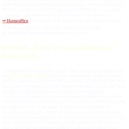
hol­kon­sum im öf­fent­li­chen Raum ist ver­bo­ten. Kitas und Schu­len
blei­ben ge­schlos­sen, Not­fall­be­treuung und Dis­tanz­ler­nen wer­den
an­ge­bo­ten. Ar­beit­ge­ber sol­len Be­triebs­stät­ten schlie­ßen und
⭲ Homeoffice
er­mög­li­chen. Die Aus­nah­men im klei­nen Grenz­ver­
kehr sind ge­stri­chen. De­tails sind on­line ab­ruf­bar unter
www.bundesregierung.de und www.bayern.de.
Merkel: „Verschwörungstheorien“
bekämpfen
„Corona ist die Katastrophe unserer Zeit“, be­grün­det Mi­nis­ter­prä­si­
dent
Dr. Markus Söder
(
CSU
) die Maß­nah­men in Bayern. Fakt:
Die im Zu­ge des „Lockdown light“ und der „Hotspot­stra­te­gie“ von
der Staats­re­gie­rung er­grif­fe­nen Maß­nah­men ha­ben, wie in der Zehn­
ten Baye­ri­schen In­fek­tions­schutz­maß­nah­men­ver­ord­nung
(10.
BayIfSMV
) no­tiert, kei­nen Rück­gang der Fall­zah­len be­wirkt.
Viel­mehr kommt es im Frei­staat wei­ter zu dif­fu­sen In­fek­tions­ge­sche­
hen mit zahl­rei­chen re­gio­na­len Hotspots und hos­pi­ta­li­sier­ten
COVID-19
-Pa­tien­ten. „Wenn wir jetzt nicht kon­se­quent run­ter­fah­
ren, sind die Schä­den enorm groß, und das wol­len und wer­den wir
nicht ver­ant­wor­ten.“ Hier­bei müs­se je­der mit­zie­hen. We­der für Fa­
mi­lien noch für Kirch­gän­ger wür­den Son­der­re­geln gel­ten. Und: