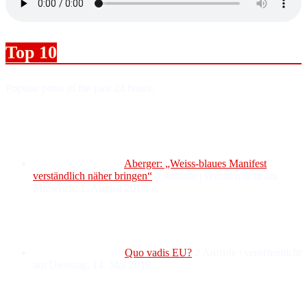
Top 10
Popular posts of the past 24 hours.
Aberger: „Weiss-blaues Manifest
verständlich näher bringen“
3 Aufrufe
|
veröffentlicht am
Mittwoch, 1. August 2018
Quo vadis EU?
2 Aufrufe
|
veröffentlicht
am Dienstag, 14. Mai 2019