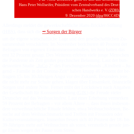
Hans Peter Wollseifer, Prä­si­dent vom Zen­tral­ver­band des Deut­
schen Hand­werks e. V. (
ZDH
),
9. De­zem­ber 2020 (
dpa
/86CC4D)
Allerdings meldet die gewerkschaftliche Hans-Böckler-Stiftung
(
HBS
), dass sich die
⭲ Sor­gen der Bür­ger
um die ei­ge­ne wirt­schaft­li­che La­ge und den ge­sell­schaft­li­chen Zu­
sam­men­halt ver­schär­fen: Im No­vem­ber be­rich­te­ten 40 Pro­zent der
Be­frag­ten von ei­ge­nen Ein­kom­mens­ein­bu­ßen, im Ju­ni hat­ten das
erst 32 Pro­zent ge­sagt. Des Wei­te­ren er­le­ben vie­le jun­ge Men­schen
die Pandemie als Zeit gro­ßer psy­chi­scher Be­las­tung. Laut der bun­
des­wei­ten Stu­die „
JuCo
2“ des For­schungs­ver­bunds „Kind­heit – Ju­
gend – Fa­mi­lie in der Corona-Zeit“ ha­ben knapp 46 Pro­zent der be­
frag­ten 15- bis 30-Jäh­ri­gen Angst vor der Zu­kunft. Be­son­ders je­ne,
die nicht mehr zur Schu­le ge­hen, kla­gen über Ein­sam­keit, fi­nan­ziel­le
Sor­gen und an­de­re Nö­te. Fer­ner trübt der Lockdown nach An­ga­ben
der Ge­sell­schaft für Kon­sum­for­schung (
GfK
) die Freu­de vie­ler
Deut­scher auf das Weih­nachts­fest. Laut ei­ner Er­he­bung ver­mer­ken
59 Pro­zent der Be­frag­ten – vor al­lem Äl­te­re –, dass ih­nen ins­be­son­
de­re vor­weih­nacht­li­che Ri­tua­le fehl­ten, et­wa Weih­nachts­feiern, Be­
su­che auf dem Weih­nachts­markt und Tref­fen mit Freun­den oder
Kul­tur­ver­an­stal­tun­gen. Im­mer­hin freuen sich 40 Pro­zent der 18- bis
39-Jäh­ri­gen mehr auf Weih­nach­ten als sonst, ver­mut­lich ge­ra­de jun­
ge El­tern we­gen der Pause vom Stress.