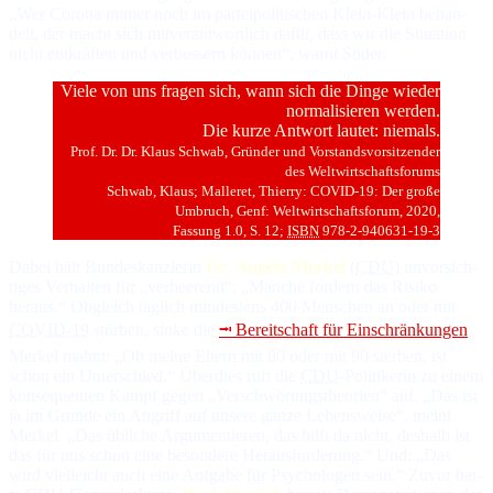
„Wer Corona immer noch im par­tei­po­li­ti­schen Klein-Klein be­han­
delt, der macht sich mit­ver­ant­wort­lich da­für, dass wir die Si­tua­tion
nicht ent­kräf­ten und ver­bes­sern kön­nen“, warnt Söder.
Viele von uns fragen sich, wann sich die Dinge wieder
normalisieren werden.
Die kurze Antwort lautet: niemals.
Prof. Dr. Dr. Klaus Schwab, Grün­der und Vor­stands­vor­sit­zen­der
des Welt­wirt­schafts­fo­rums
Schwab, Klaus; Malleret, Thierry: COVID-19: Der große
Umbruch, Genf: Weltwirtschaftsforum, 2020,
Fassung 1.0, S. 12;
ISBN
978-2-940631-19-3
Dabei hält Bundeskanzlerin
Dr. Angela Merkel
(
CDU
) un­vor­sich­
ti­ges Ver­hal­ten für „ver­hee­rend“: „Man­che for­dern das Ri­si­ko
heraus.“ Ob­gleich täg­lich min­des­tens 400 Men­schen an oder mit
COVID-19
stür­ben, sin­ke die
⭲ Be­reit­schaft für Ein­schrän­kun­gen
.
Merkel mahnt: „Ob mei­ne El­tern mit 80 oder mit 90 ster­ben, ist
schon ein Un­ter­schied.“ Über­dies ruft die
CDU
-Po­li­ti­ke­rin zu ei­nem
kon­se­quen­ten Kampf gegen „Ver­schwö­rungs­theo­rien“ auf. „Das ist
ja im Grun­de ein An­griff auf un­se­re gan­ze Le­bens­wei­se“, meint
Merkel. „Das üb­li­che Ar­gu­men­tie­ren, das hilft da nicht, des­halb ist
das für uns schon ei­ne be­son­de­re Heraus­for­de­rung.“ Und: „Das
wird viel­leicht auch ei­ne Auf­ga­be für Psy­cho­lo­gen sein.“ Zu­vor hat­