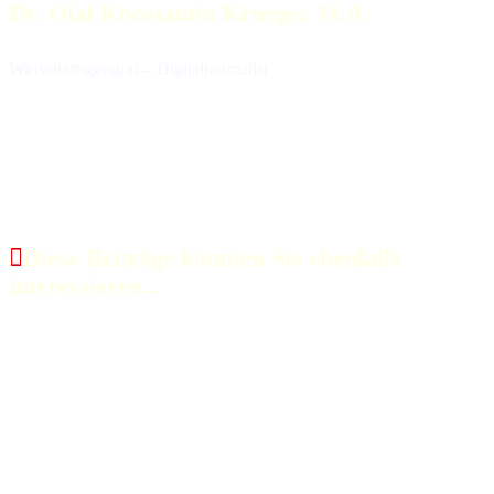
Dr. Olaf Konstantin Krueger M.A.
Wirtschaftsgeograf – Digitaljournalist
Diese Beiträge könnten Sie ebenfalls
interessieren...