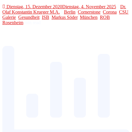
Dienstag, 15. Dezember 2020
Dienstag, 4. November 2025
Dr.
Olaf Konstantin Krueger M.A.
Berlin
,
Cornerstone
,
Corona
,
CSU
,
Galerie
,
Gesundheit
,
ISB
,
Markus Söder
,
München
,
ROB
,
Rosenheim
min read