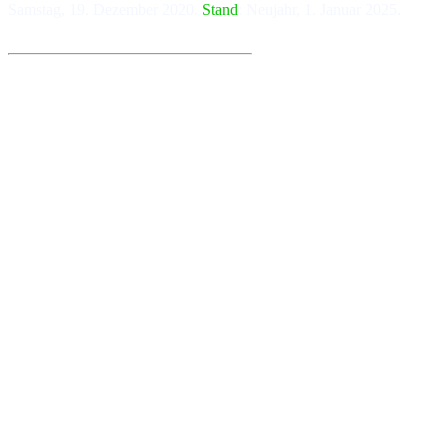
Sams­tag, 19. De­zem­ber 2020.
Stand
: Neu­jahr, 1. Ja­nu­ar 2025.