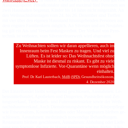
Aus­gangs­sper­re. Pri­vat­kon­tak­te sind auf ma­xi­mal fünf Per­so­nen aus
zwei Haus­hal­ten be­grenzt, Kin­der bis 14 Jah­re nicht mit­ge­zählt. An
den Weih­nachts­feier­ta­gen vom 24. bis 26. De­zem­ber sind Tref­fen
mit vier über den ei­ge­nen Haus­stand hinaus­ge­hen­den Per­so­nen aus
dem engs­ten Fa­mi­lien­kreis mög­lich. An Sil­ves­ter und am Neu­jahrs­
tag gilt ein An- und Ver­samm­lungs­ver­bot. Der Ver­kauf von Py­ro­
tech­nik ist ver­boten, vom Sil­ves­ter­feuer­werk wird abgeraten.
Zu Weihnachten sollten wir daran appellieren, auch im
Innenraum beim Fest Masken zu tragen. Und viel zu
Lüften. Es ist leider so: Das Weihnachtsfest ohne
Maske ist diesmal zu riskant. Es gibt zu viele
symptomlose Infizierte. Vor-Quarantäne wenn möglich
einhalten.
Prof. Dr. Karl Lauterbach,
MdB
(
SPD
), Ge­sund­heits­öko­nom,
4. De­zem­ber 2020
Der Einzelhandel bleibt weitgehend geschlossen, Ausnahmen: Le­
bens­mit­tel­han­del, Apo­the­ken und Dro­ge­rien, Post­stel­len und Zei­
tungs­ver­kauf, Tier­be­darfs- und Fut­ter­mit­tel­märk­te so­wie der Weih­
nachts­baum­ver­kauf. Auch Dienst­leis­tungs­be­trie­be zur Kör­per­pfle­ge
wie Fri­seur­sa­lons, Kos­me­tik­stu­dios oder Mas­sa­ge­pra­xen blei­ben ge­
schlos­sen, Aus­nah­men: me­di­zi­nisch not­wen­di­ge Be­hand­lun­gen.
Res­tau­rants blei­ben ge­schlos­sen, Aus­nah­men: Ab­ho­lung oder Lie­fe­
rung von Spei­sen, die nur zu Hau­se ge­ges­sen wer­den dür­fen. Al­ko­