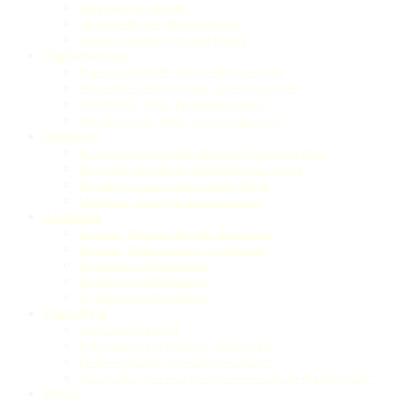
Fang ma o zu gendern!?
„Respekt-Rente“: Pro und Kontra
Grundeinkommen: Pro und Kontra
Digitalisierung
Hype um ChatGPT: 2023er-Debatte um KI
Homeoffice: 2022 bedingt „neue Normalität“
EU-DSGVO: 2018 „Furcht übertrieben“
Digitalisierung: 2016 „unsere Gegenwart“
Regionen
Raumordnungsverfahren Brenner-Nordzulauf 2021
Herbstfest: Gmiatlich – traditionsreich – fetzig
Rosenheim: Gute wirtschaftliche Noten
Migration: Strategien der Kommunen
Australien
60 Jahre „Bund der Bayern“ in Adelaide
40 Jahre „Radio Austria 4“ in Adelaide
69. Frankfurter Buchmesse
68. Frankfurter Buchmesse
67. Frankfurter Buchmesse
Digitalblog
Journalismus und KI
Cyberattacke auf Telekom: „Warnsignal“
Elektromobilität: „im Alltag verankern“
Standpunkt: „Für eine gesamtverantwortliche Digitalpolitik“
Presse