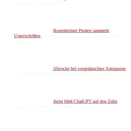
Dienstag, 10. Februar 2015
Rosenheimer Piraten sammeln
Unterschriften
1 Aufruf
|
veröffentlicht am Montag, 1. Mai
2017
Abzocke bei vorgetäuschter Autopanne
1 Aufruf
|
veröffentlicht am Dienstag, 3. August 2021
Jurist fühlt ChatGPT auf den Zahn
1
Aufruf
|
veröffentlicht am Mittwoch, 1. März 2023