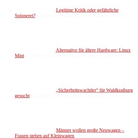
Legitime Kritik oder gefährliche
Spinnerei?
2 Aufrufe
|
veröffentlicht am Montag, 18. Mai
2020
Alternative für ältere Hardware: Linux
Mint
2 Aufrufe
|
veröffentlicht am Montag, 1. September
2025
„Sicherheitswachtler“ für Waldkraiburg
gesucht
1 Aufruf
|
veröffentlicht am Donnerstag, 9. März
2017
Männer wollen große Neuwagen –
Frauen stehen auf Kleinwagen
1 Aufruf
|
veröffentlicht am