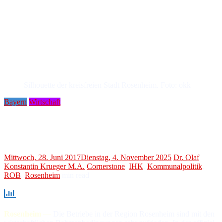
Silhouette der kreisfreien Stadt Rosenheim. Foto: okk
Bayern
Wirtschaft
Umfragen von IHK und IAB
Gute Noten für Rosenheim
Mittwoch, 28. Juni 2017
Dienstag, 4. November 2025
Dr. Olaf
Konstantin Krueger M.A.
Cornerstone
,
IHK
,
Kommunalpolitik
,
ROB
,
Rosenheim
min read
Rosenheim —
Die Betriebe in der Region Rosenheim sind mit den