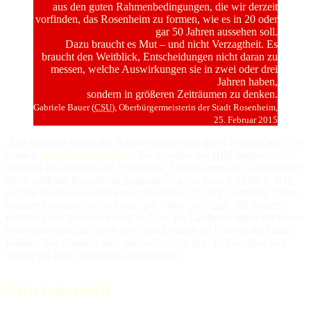
aus den gu­ten Rah­men­be­din­gun­gen, die wir der­zeit
vor­fin­den, das Rosenheim zu for­men, wie es in 20 oder
gar 50 Jah­ren aus­se­hen soll.
Da­zu braucht es Mut – und nicht Ver­zagt­heit. Es
braucht den Weit­blick, Ent­schei­dun­gen nicht da­ran zu
mes­sen, wel­che Aus­wir­kun­gen sie in zwei oder drei
Jah­ren ha­ben,
son­dern in grö­ße­ren Zeit­räu­men zu den­ken.
Gabriele Bauer (
CSU
), Ober­bür­ger­meis­te­rin der Stadt Rosenheim,
25. Fe­bru­ar 2015
„Die Betriebe stellen der Region ein über­aus gutes Zeug­nis aus“, re­
sü­miert
Andreas Bensegger
, Vor­sit­zen­der des
IHK
-Re­gio­nal­aus­
schus­ses Ro­sen­heim, die Er­geb­nis­se. So be­wer­ten die Un­ter­neh­mer
den Land­kreis Ro­sen­heim ins­ge­samt mit der No­te 2,0 (2015: 2,1)
und die kreis­freien Stadt er­neut die No­te 1,9. 91 Pro­zent der Un­ter­
neh­men be­no­ten die Stadt mit „gut“ oder „sehr gut“, 86 Pro­zent
wür­den ih­ren Stand­ort er­neut wäh­len. Im Land­kreis fal­len die Wer­te
et­was nie­dri­ger aus, doch auch hier be­no­ten 80 Pro­zent der Un­ter­
neh­men den Stand­ort mit „gut“ oder „sehr gut“ und wür­den sich
wie­der für ih­ren Fir­men­sitz ent­schei­den.
Zufriedenheit