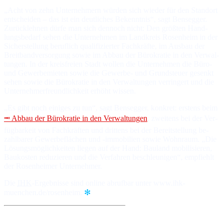
„Acht von zehn Unternehmern wür­den sich wie­der für den Stand­ort
ent­schei­den – das ist ein deut­li­ches Be­kennt­nis“, sagt Bens­eg­ger.
Zu­rück­leh­nen dür­fe man sich den­noch nicht: Den größ­ten Hand­
lungs­be­darf se­hen die Un­ter­neh­men im Land­kreis Ro­sen­heim in der
Si­cher­stel­lung be­ruf­lich qua­li­fi­zier­ter Fach­kräf­te, im Aus­bau der
Breit­band­ver­sor­gung so­wie im Ab­bau der Bü­ro­kra­tie in den Ver­wal­
tun­gen. In der kreis­freien Stadt wol­len die Un­ter­neh­men die Bü­ro-
und Ge­wer­be­mie­ten so­wie die Ge­wer­be- und Grund­steuer ge­senkt
se­hen so­wie die Bü­ro­kra­tie in den Ver­wal­tun­gen ver­rin­gert und die
Un­ter­neh­mer­freund­lich­keit er­höht wis­sen.
„Es gibt noch einiges zu tun“, sagt Bens­eg­ger, kon­kret: ers­tens beim
⭲ Ab­bau der Bü­ro­kra­tie in den Ver­wal­tungen
, zwei­tens bei der Ver­
füg­bar­keit von Fach­kräf­ten und drit­tens bei der Be­reit­stel­lung be­
zahl­ba­rer Ge­wer­be­flä­chen und -immobilien so­wie Wohn­raum. „Die
Lö­sungs­mög­lich­kei­ten lie­gen auf der Hand: Bau­land mo­bi­li­sie­ren,
Bau­kos­ten re­du­zie­ren und die Ver­fah­ren be­schleu­ni­gen“, emp­fiehlt
der Ro­sen­hei­mer Un­ter­neh­mer.
Die
IHK
-Er­geb­nis­se sind on­line ab­ruf­bar unter www.ihk-
muenchen.de/rosenheim.
✻