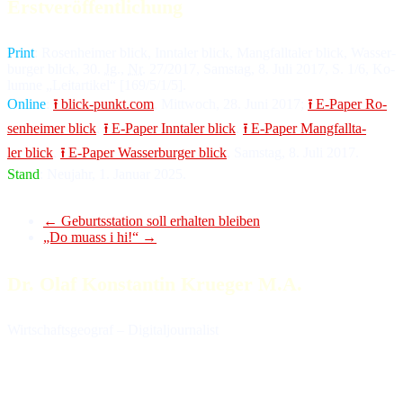
Erstveröffentlichung
Print
: Ro­sen­hei­mer blick, Inn­ta­ler blick, Mang­fall­ta­ler blick, Was­ser­
bur­ger blick, 30.
Jg
.,
Nr
. 27/2017, Sams­tag, 8. Ju­li 2017, S. 1/6, Ko­
lum­ne „Leit­ar­ti­kel“ [169/5/1/5].
Online
:
⭱ blick-punkt.com
, Mitt­woch, 28. Ju­ni 2017;
⭱ E-Paper Ro­
sen­hei­mer blick
,
⭱ E-Paper Inn­ta­ler blick
,
⭱ E-Paper Mang­fall­ta­
ler blick
,
⭱ E-Paper Was­ser­bur­ger blick
, Sams­tag, 8. Ju­li 2017.
Stand
: Neu­jahr, 1. Ja­nu­ar 2025.
←
Geburtsstation soll erhalten bleiben
„Do muass i hi!“
→
Dr. Olaf Konstantin Krueger M.A.
Wirtschaftsgeograf – Digitaljournalist