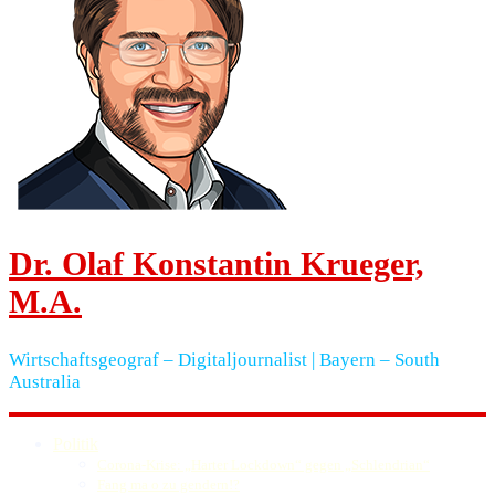
Dr. Olaf Konstantin Krueger,
M.A.
Wirtschaftsgeograf – Digitaljournalist | Bayern – South
Australia
Politik
Corona-Krise: „Harter Lockdown“ gegen „Schlendrian“
Fang ma o zu gendern!?