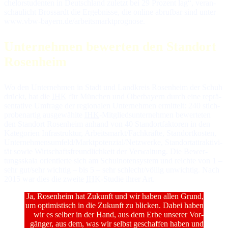
che­lor­stu­den­ten in Deutsch­land zu­letzt bei 29 Pro­zent lag“, ver­an­
schau­licht Bros­sardt die Er­geb­nis­se, die on­line ab­ruf­bar sind un­ter
www.vbw-bayern.de/arbeitsmarktprognose.
Unternehmen bewerten den Standort
Rosenheim
Wo den Unternehmen in Stadt und Landkreis Rosenheim der Schuh
drückt, hat die
IHK
für Mün­chen und Ober­bayern durch ei­ne re­prä­
sen­ta­ti­ve Um­fra­ge der re­gio­na­len Un­ter­neh­men er­mit­telt: 240 stich­
pro­ben­ar­tig aus­ge­wähl­te
IHK
-Mit­glieds­un­ter­neh­men be­wer­te­ten
den Stand­ort Ro­sen­heim an­hand von 40 Stand­ort­fak­to­ren in den
Ka­te­go­rien In­fra­struk­tur, Ar­beits­markt/Fach­kräf­te, Stand­ort­kos­ten,
Un­ter­neh­mens­um­feld/Markt­po­ten­zial/Netz­wer­ke, Stand­ort­at­trak­ti­vi­
tät so­wie Wirt­schafts­freund­lich­keit der Ver­wal­tung. Die Be­wer­
tungs­ska­la orien­tier­te sich am Schul­no­ten­sys­tem und reich­te von 1 –
sehr gut/sehr wich­tig – bis 5 – sehr schlecht/völ­lig un­wich­tig. Nach
2015 war dies die zwei­te
IHK
-Stu­die ih­rer Art.
Ja, Rosenheim hat Zukunft und wir haben allen Grund,
um optimistisch in die Zukunft zu blicken. Da­bei ha­ben
wir es sel­ber in der Hand, aus dem Er­be un­se­rer Vor­
gän­ger, aus dem, was wir selbst ge­schaf­fen ha­ben und