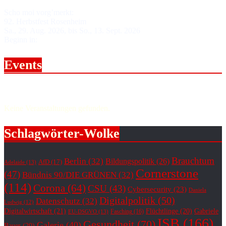
Scho moi vorg’merkt:
92. Herbstfest Rosenheim
Sa., 29. Aug. 2026, bis So., 13. Sept. 2026
Beginn in:
Events
Upcoming events.
Keine Veranstaltungen gefunden.
Schlagwörter-Wolke
Brauchtum
Berlin
(32)
Bildungspolitik
(26)
AfD
(17)
Adelaide
(13)
Cornerstone
(47)
Bündnis 90/DIE GRÜNEN
(32)
(114)
Corona
(64)
CSU
(43)
Cybersecurity
(23)
Daniela
Digitalpolitik
(50)
Datenschutz
(32)
Ludwig
(12)
Digitalwirtschaft
(21)
Flüchtlinge
(20)
Gabriele
Fasching
(16)
EU-DSGVO
(13)
ISB
(166)
Gesundheit
(70)
Galerie
(40)
Bauer
(20)