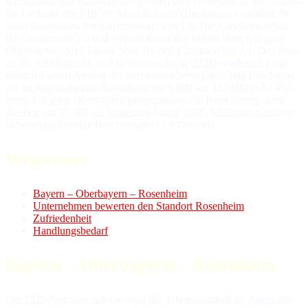
wirtschaftlichen Rah­men­be­din­gun­gen sehr zu­frie­den. In der of­fi­ziel­
len Um­fra­ge der
IHK
für Mün­chen und Ober­bayern ver­tei­digt die
Stadt Ro­sen­heim ih­ren Spit­zen­wert von 1,9. Der Land­kreis er­hält
die Ge­samt­no­te 2,0 und er­reicht da­mit den sel­ben Wert wie ganz
Ober­bayern. 2015 lag die No­te für den Land­kreis bei 2,1. Das In­sti­
tut für Ar­beits­markt- und Be­rufs­for­schung (
IAB
) wie­de­rum prog­
nos­ti­ziert ei­nen An­stieg der so­zial­ver­si­che­rungs­pflich­tig Be­schäf­tig­
ten im Agen­tur­be­zirk Ro­sen­heim um 3.800 auf 187.600 (+2,1 Pro­
zent). Für ganz Ober­bayern prog­nos­ti­ziert die Be­rech­nung ei­nen
An­stieg um 57.300 auf ins­ge­samt knapp 2,085 Mil­lio­nen so­zial­ver­
si­che­rungs­pflich­ti­ge Be­schäf­tig­te (+2,8 Pro­zent).
Wegweiser
Bayern – Oberbayern – Rosenheim
Unternehmen bewerten den Standort Rosenheim
Zufriedenheit
Handlungsbedarf
Bayern – Oberbayern – Rosenheim
Der
IAB
-Prognose zufolge wird die Arbeitslosigkeit im Agen­tur­be­