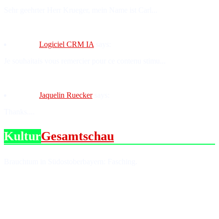
Sehr geehrter Herr Krueger, mein Name ist Carl...
Logiciel CRM IA
says:
Je souhaitais vous remercier pour ce contenu stimu...
Jaquelin Ruecker
says:
Thanks....
Kultur
Gesamtschau
Brauchtum in Südostoberbayern: Fasching.