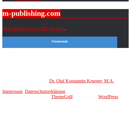
m-publishing.com
Mehr Beiträge von 1982 bis 2014
.
Pressekontakt
Copyright © 2014–2026
Dr. Olaf Konstantin Krueger, M.A.
All rights reserved.
Impressum
.
Datenschutzerklärung
.
Theme: ColorMag Pro by
ThemeGrill
. Powered by
WordPress
.