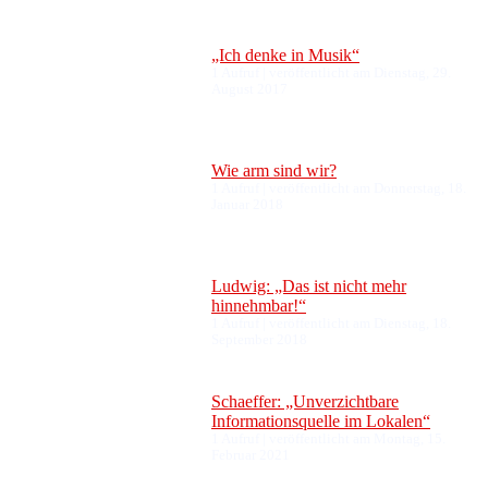
„Ich denke in Musik“
1 Aufruf
|
veröffentlicht am Dienstag, 29.
August 2017
Wie arm sind wir?
1 Aufruf
|
veröffentlicht am Donnerstag, 18.
Januar 2018
Ludwig: „Das ist nicht mehr
hinnehmbar!“
1 Aufruf
|
veröffentlicht am Dienstag, 18.
September 2018
Schaeffer: „Unverzichtbare
Informationsquelle im Lokalen“
1 Aufruf
|
veröffentlicht am Montag, 15.
Februar 2021