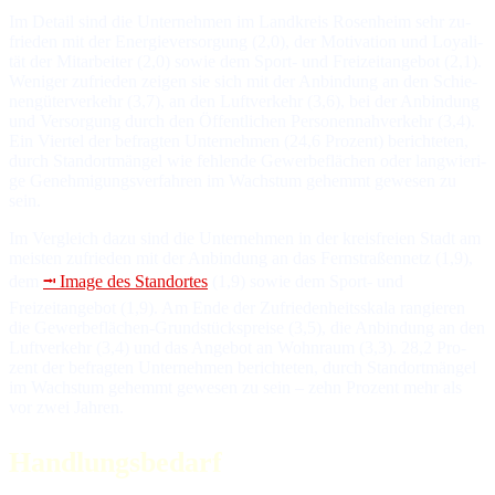
Im Detail sind die Unternehmen im Landkreis Rosenheim sehr zu­
frie­den mit der Ener­gie­ver­sor­gung (2,0), der Mo­ti­va­tion und Lo­ya­li­
tät der Mit­ar­bei­ter (2,0) so­wie dem Sport- und Freizeitangebot (2,1).
We­ni­ger zu­frie­den zei­gen sie sich mit der An­bin­dung an den Schie­
nen­gü­ter­ver­kehr (3,7), an den Luft­ver­kehr (3,6), bei der An­bin­dung
und Ver­sor­gung durch den Öf­fent­li­chen Per­so­nen­nah­ver­kehr (3,4).
Ein Vier­tel der be­frag­ten Un­ter­neh­men (24,6 Pro­zent) be­rich­te­ten,
durch Stand­ort­män­gel wie feh­len­de Ge­wer­be­flä­chen oder lang­wie­ri­
ge Ge­neh­mi­gungs­ver­fah­ren im Wachs­tum ge­hemmt ge­we­sen zu
sein.
Im Vergleich dazu sind die Unternehmen in der kreisfreien Stadt am
meis­ten zu­frie­den mit der An­bin­dung an das Fern­stra­ßen­netz (1,9),
dem
⭲ Image des Standortes
(1,9) so­wie dem Sport- und
Freizeitangebot (1,9). Am Ende der Zu­frie­den­heits­ska­la ran­gie­ren
die Ge­wer­be­flä­chen-Grund­stücks­prei­se (3,5), die An­bin­dung an den
Luft­ver­kehr (3,4) und das An­ge­bot an Wohn­raum (3,3). 28,2 Pro­
zent der be­frag­ten Un­ter­neh­men be­rich­te­ten, durch Stand­ort­män­gel
im Wachs­tum ge­hemmt ge­we­sen zu sein – zehn Pro­zent mehr als
vor zwei Jah­ren.
Handlungsbedarf