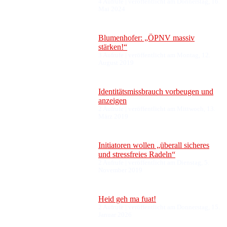
4 Aufrufe
|
veröffentlicht am Donnerstag, 16.
Mai 2024
Blumenhofer: „ÖPNV massiv
stärken!“
3 Aufrufe
|
veröffentlicht am Montag, 12.
August 2019
Identitätsmissbrauch vorbeugen und
anzeigen
2 Aufrufe
|
veröffentlicht am Mittwoch, 13.
März 2019
Initiatoren wollen „überall sicheres
und stressfreies Radeln“
2 Aufrufe
|
veröffentlicht am Dienstag, 5.
November 2019
Heid geh ma fuat!
2 Aufrufe
|
veröffentlicht am Donnerstag, 15.
Januar 2026