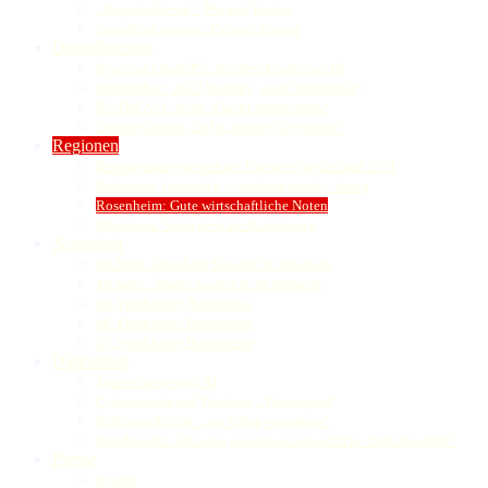
„Respekt-Rente“: Pro und Kontra
Grundeinkommen: Pro und Kontra
Digitalisierung
Hype um ChatGPT: 2023er-Debatte um KI
Homeoffice: 2022 bedingt „neue Normalität“
EU-DSGVO: 2018 „Furcht übertrieben“
Digitalisierung: 2016 „unsere Gegenwart“
Regionen
Raumordnungsverfahren Brenner-Nordzulauf 2021
Herbstfest: Gmiatlich – traditionsreich – fetzig
Rosenheim: Gute wirtschaftliche Noten
Migration: Strategien der Kommunen
Australien
60 Jahre „Bund der Bayern“ in Adelaide
40 Jahre „Radio Austria 4“ in Adelaide
69. Frankfurter Buchmesse
68. Frankfurter Buchmesse
67. Frankfurter Buchmesse
Digitalblog
Journalismus und KI
Cyberattacke auf Telekom: „Warnsignal“
Elektromobilität: „im Alltag verankern“
Standpunkt: „Für eine gesamtverantwortliche Digitalpolitik“
Presse
Events