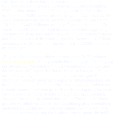
zirk Rosenheim die­ses Jahr über­durch­schnitt­lich deut­lich um
8,3 Pro­zent be­zie­hungs­wei­se 700 Per­so­nen auf durch­schnitt­lich
7.700 im Jahr sin­ken. In ganz Oberbayern wird die Ar­beits­lo­sig­keit
um 4.600 auf 79.800 Er­werbs­lo­se zu­rück­ge­hen (-5,5 Pro­zent). Die
so­zial­ver­si­che­rungs­pflich­ti­ge Be­schäf­ti­gung wird im Frei­staat um
124.700 auf 5,442 Mil­lio­nen an­stei­gen. Das ent­spricht ei­nem Zu­
wachs um 2,3 Pro­zent. Die Zahl der so­zial­ver­si­che­rungs­pflich­tig
Be­schäf­tig­ten steigt da­bei flä­chen­de­ckend in al­len Re­gie­rungs­be­zir­
ken. Pa­ral­lel da­zu soll die Ar­beits­lo­sig­keit in Bayern um 19.700 be­
zie­hungs­wei­se 7,9 Pro­zent auf durch­schnitt­lich 230.900 Per­so­nen
im Jahr sin­ken.
„Bayern steht vor einem goldenen Arbeitsmarkt 2017“, er­läu­tert
Bertram Brossardt
, Haupt­ge­schäfts­füh­rer der „
vbw
– Ver­ei­ni­gung
der Baye­ri­schen Wirt­schaft e. V.“. Zu ver­dan­ken sei die gu­te La­ge
der Wett­be­werbs­fä­hig­keit der Un­ter­neh­men, so Bros­sardt. Da­mit
das po­si­tiv wei­ter­ge­he, bräuch­ten die Un­ter­neh­men gu­te Rah­men­be­
din­gun­gen. So seien län­ger­fris­tig wirk­sa­me Mit­tel ge­gen den Fach­
kräf­te­man­gel nö­tig: „Die Fach­kräf­te­si­che­rung ist kein Pro­blem der
Zu­kunft, son­dern heute ei­ne gro­ße Heraus­for­de­rung in vie­len Be­ru­
fen und Re­gio­nen.“ Dies be­tref­fe vor al­lem den
MINT
-Be­reich.
Bros­sardt for­dert ent­spre­chend ei­ne stär­ke­re För­de­rung der über­re­
gio­na­len Mo­bi­li­tät von Ar­beits- und Aus­bil­dungs­platz­su­chen­den im
länd­li­chen Raum und der dua­len Aus­bil­dung. „Wich­tig sind auch
Ini­tia­ti­ven zur Ver­rin­ge­rung der Stu­dien­ab­bre­cher­quo­te, die bei Ba­