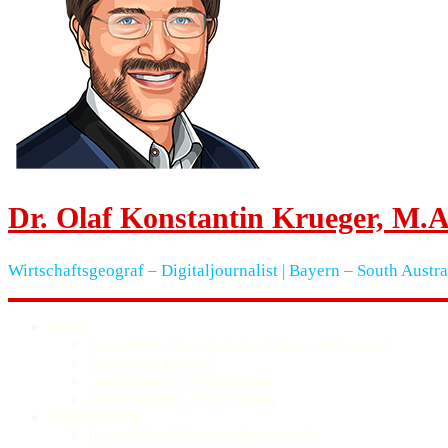
Dr. Olaf Konstantin Krueger, M.A
Wirtschaftsgeograf – Digitaljournalist | Bayern – South Austra
Politik
Corona-Krise: „Harter Lockdown“ gegen „Schlendrian“
Fang ma o zu gendern!?
„Respekt-Rente“: Pro und Kontra
Grundeinkommen: Pro und Kontra
Digitalisierung
Hype um ChatGPT: 2023er-Debatte um KI