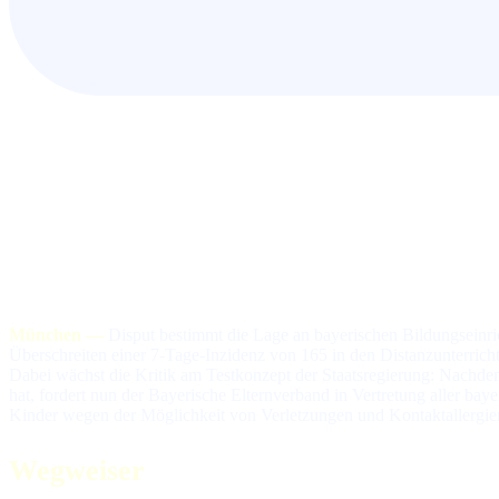
München —
Disput bestimmt die Lage an bayerischen Bil­dungs­ein­ric
Über­schrei­ten ei­ner 7-Tage-In­zi­denz von 165 in den Dis­tanz­un­ter­ric
Da­bei wächst die Kri­tik am Test­kon­zept der Staats­re­gie­rung: Nach­dem d
hat, for­dert nun der Baye­ri­sche El­tern­ver­band in Ver­tre­tung al­ler bay
Kin­der we­gen der Mög­lich­keit von Ver­let­zun­gen und Kontaktallergie
Wegweiser