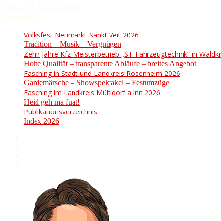
Freitag, 7. August 2026
Aktuelles:
Volksfest Neumarkt-Sankt Veit 2026
Tradition – Musik – Vergnügen
Zehn Jahre Kfz-Meisterbetrieb „ST-Fahrzeugtechnik“ in Waldkr
Hohe Qualität – transparente Abläufe – breites Angebot
Fasching in Stadt und Landkreis Rosenheim 2026
Gardemärsche – Showspektakel – Festumzüge
Fasching im Landkreis Mühldorf a.Inn 2026
Heid geh ma fuat!
Publikationsverzeichnis
Index 2026