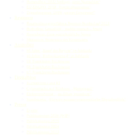
Homeoffice: 2022 bedingt „neue Normalität“
EU-DSGVO: 2018 „Furcht übertrieben“
Digitalisierung: 2016 „unsere Gegenwart“
Regionen
Raumordnungsverfahren Brenner-Nordzulauf 2021
Herbstfest: Gmiatlich – traditionsreich – fetzig
Rosenheim: Gute wirtschaftliche Noten
Migration: Strategien der Kommunen
Australien
60 Jahre „Bund der Bayern“ in Adelaide
40 Jahre „Radio Austria 4“ in Adelaide
69. Frankfurter Buchmesse
68. Frankfurter Buchmesse
67. Frankfurter Buchmesse
Digitalblog
Journalismus und KI
Cyberattacke auf Telekom: „Warnsignal“
Elektromobilität: „im Alltag verankern“
Standpunkt: „Für eine gesamtverantwortliche Digitalpolitik“
Presse
Events
Publikationen 2026 (WIP)
Publikationen 2025
Publikationen 2024
Publikationen 2023