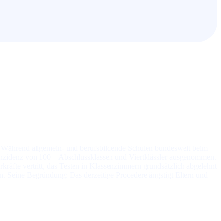
h­rend all­ge­mein- und be­rufs­bil­den­de Schu­len bun­des­weit beim
In­zi­denz von 100 – Ab­schluss­klas­sen und Viert­kläss­ler aus­ge­nom­men.
räf­te ver­tritt, das Tes­ten in Klas­sen­zim­mern grund­sätz­lich ab­ge­lehnt
n. Sei­ne Be­grün­dung: Das der­zei­ti­ge Pro­ce­de­re äng­stigt El­tern und