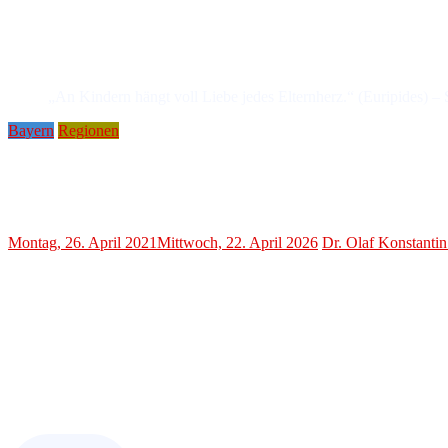
„An Kindern hängt voll Liebe jedes Elternherz.“ (Euripides) –
Bayern
Regionen
Corona-Krise: Testpflicht an Schulen in der Kritik
Krefting: „Klassenzimmer sind keine Test
Montag, 26. April 2021
Mittwoch, 22. April 2026
Dr. Olaf Konstanti