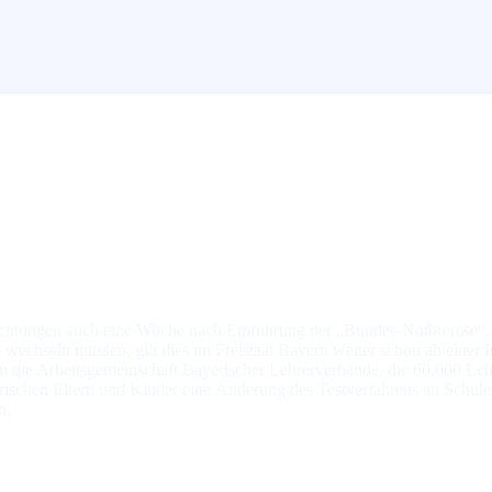
h­tun­gen auch ei­ne Wo­che nach Ein­füh­rung der „Bundes-Notbremse“. Wä
ht wech­seln müs­sen, gilt dies im Frei­staat Bayern wei­ter schon ab ei­ner 
ie Ar­beits­ge­mein­schaft Baye­ri­scher Leh­rer­ver­bän­de, die 60.000 Lehr­k
e­ri­schen El­tern und Kin­der ei­ne Än­de­rung des Test­ver­fah­rens an Schu­le
n.