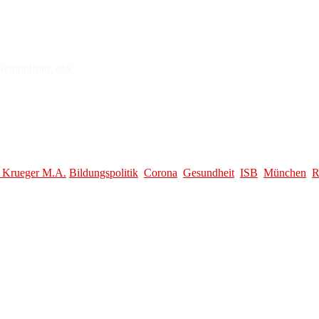
 Symbolfoto: okk
zentren“
n Krueger M.A.
Bildungspolitik
,
Corona
,
Gesundheit
,
ISB
,
München
,