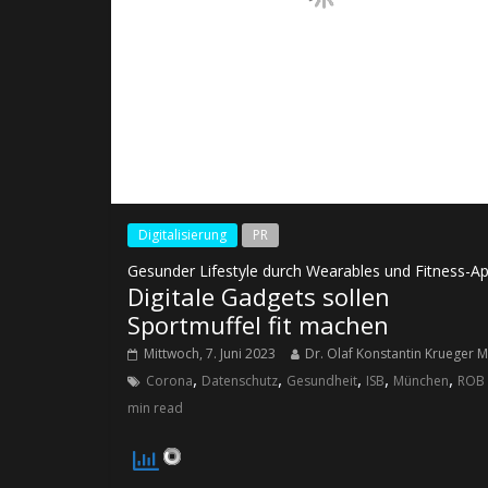
Digitalisierung
PR
Gesunder Lifestyle durch Wearables und Fitness-A
Digitale Gadgets sollen
Sportmuffel fit machen
Mittwoch, 7. Juni 2023
Dr. Olaf Konstantin Krueger M
,
,
,
,
,
Corona
Datenschutz
Gesundheit
ISB
München
ROB
min read