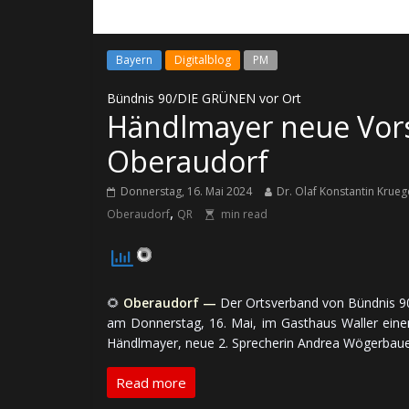
Bayern
Digitalblog
PM
Bündnis 90/DIE GRÜNEN vor Ort
Händlmayer neue Vors
Oberaudorf
Donnerstag, 16. Mai 2024
Dr. Olaf Konstantin Krueg
,
Oberaudorf
QR
min read
🌻
Oberaudorf —
Der Ortsverband von Bündnis 90/
am Don­ners­tag, 16. Mai, im Gasthaus Waller einen n
Händlmayer, neue 2. Spre­che­rin Andrea Wögerbauer, 
Read more