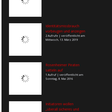
Identitätsmissbrauch
vorbeugen und anzeigen
2 Aufrufe
|
veröffentlicht am
Mittwoch, 13. März 2019
Rosenheimer Piraten
satteln auf
1 Aufruf
|
veröffentlicht am
Sonntag, 8. Mai 2016
Initiatoren wollen
„überall sicheres und