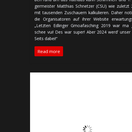
ger­meis­ter Matthias Schnetzer (CSU) wie zu­letzt
mit tau­sen­den Zu­schauern kal­ku­lie­ren. Daher no­ti
die Or­ga­ni­sa­to­ren auf ihrer Website er­war­tungs­
„Letz­ten Edlinger Gmoafasching 2019 war ma 
schee vui! Des war super! Aber 2024 werd’ unser 
Seits dabei!“
Read more