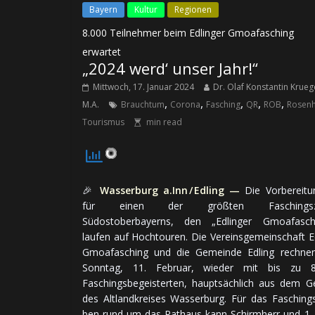
Bayern
Kultur
Regionen
8.000 Teilnehmer beim Edlinger Gmoafasching
erwartet
„2024 werd‘ unser Jahr!“
Mittwoch, 17. Januar 2024
Dr. Olaf Konstantin Krueg
,
,
,
,
,
M.A.
Brauchtum
Corona
Fasching
QR
ROB
Rosen
Tourismus
min read
🎉
Wasserburg a.Inn / Edling —
Die Vor­be­rei­tu
für einen der größ­ten Faschingsz
Südostoberbayerns, den „Edlinger Gmoafaschi
laufen auf Hoch­tou­ren. Die Ver­eins­ge­mein­schaft E
Gmoafasching und die Gemeinde Edling rechnen
Sonn­tag, 11. Fe­bru­ar, wie­der mit bis zu 8
Faschings­be­geis­ter­ten, haupt­säch­lich aus dem Ge
des Altlandkreises Wasserburg. Für das Faschings­
ben rund um das Rathaus kann Schirmherr und 1.