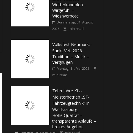
Wetterkapriolen –
Wirgefühl –
Wiesnverbote
Donnerstag, 31. August
min read
2023
Volksfest Neumarkt-
Sankt Veit 2026
Tradition – Musik –
Vergnügen
Montag, 11. Mai 2026
min read
Zehn Jahre Kfz-
Meisterbetrieb „ST-
Fahrzeugtechnik“ in
Waldkraiburg
Hohe Qualität –
transparente Abläufe –
breites Angebot
min read
Samstag, 28. März 2026