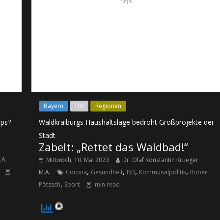
Bayern
ITV
Regionen
pps?
Waldkraiburgs Haushaltslage bedroht Großprojekte der
Stadt
Zabelt: „Rettet das Waldbad!“
.A.
Mittwoch, 10. Mai 2023
Dr. Olaf Konstantin Krueger
,
,
,
,
M.A.
Corona
Gesundheit
ISB
Kommunalpolitik
Robert
,
Pötzsch
Sport
min read