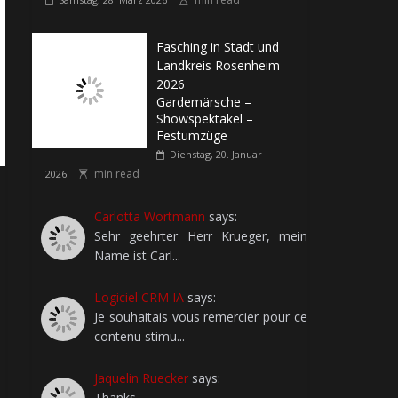
Fasching in Stadt und
Landkreis Rosenheim
2026
Gardemärsche –
Showspektakel –
Festumzüge
Dienstag, 20. Januar
min read
2026
Carlotta Wortmann
says:
Sehr geehrter Herr Krueger, mein
Name ist Carl...
Logiciel CRM IA
says:
Je souhaitais vous remercier pour ce
contenu stimu...
Jaquelin Ruecker
says:
Thanks....