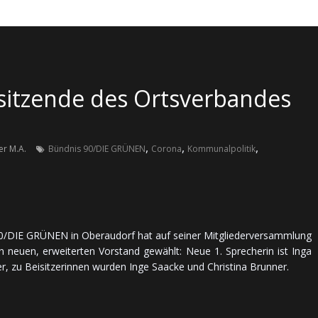
itzende des Ortsverbandes
,
,
,
er M.A.
Bündnis 90/DIE GRÜNEN
Corona
Kommunalpolitik
DIE GRÜNEN in Oberaudorf hat auf seiner Mit­glie­der­ver­samm­lung
euen, er­wei­ter­ten Vor­stand ge­wählt: Neue 1. Spre­che­rin ist Inga
zu Bei­sit­ze­rin­nen wur­den Inge Saacke und Christina Brunner.