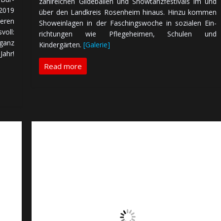
zahl­rei­chen Gilde­bäl­len und Show­tanz­fes­ti­vals im und
 2019
über den Land­kreis Rosenheim hinaus. Hinzu kommen
e­ren
Show­ein­la­gen in der Faschings­woche in sozialen Ein­
voll:
rich­tun­gen wie Pflege­hei­men, Schulen und
ganz
Kindergärten.
[Galerie]
Jahr!
Read more