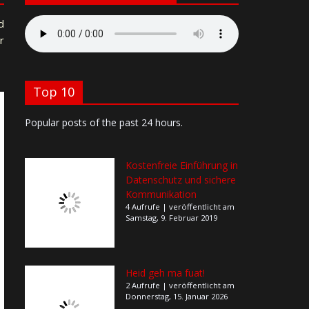
d
r
Top 10
Popular posts of the past 24 hours.
Kostenfreie Einführung in
Datenschutz und sichere
Kommunikation
4 Aufrufe
|
veröffentlicht am
Samstag, 9. Februar 2019
Heid geh ma fuat!
2 Aufrufe
|
veröffentlicht am
Donnerstag, 15. Januar 2026