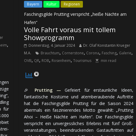
Bayern
Kultur
Regionen
Faschingsgilde Prutting verspricht „heiße Nächte am
Hafen“
Volle Fahrt voraus mit tollem
Showprogramm
er
,
heim
Donnerstag, 4. Januar 2024
Dr. Olaf Konstantin Krueger
,
,
,
,
,
M.A.
Brauchtum
Cornerstone
Corona
Fasching
Galerie
,
,
,
,
OVB
QR
ROB
Rosenheim
Tourismus
min read
n­gen
üge
🎉
Prutting —
Gefeiert für erstaunliche Ideen,
ng“,
fantastische Kostüme und atem­be­rau­ben­de Auf­trit­te
dling
hat die Faschingsgilde Prutting für die Sai­son 2024
 für
aber­mals ein fas­zi­nie­ren­des Motto ge­wählt: „Prutting
.000
Ahoi – Heiße Nächte am Hafen“. Die Faschingsgilde
­biet
ver­spricht ein un­ver­gess­li­ches Er­leb­nis mit fünf Groß­
trei­
ver­an­stal­tun­gen, be­ein­dru­cken­den Gast­auf­trit­ten auf
 Bür­