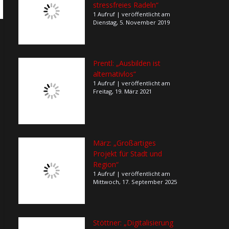
stressfreies Radeln“
1 Aufruf
|
veröffentlicht am
Dienstag, 5. November 2019
Prentl: „Ausbilden ist
alternativlos“
1 Aufruf
|
veröffentlicht am
Freitag, 19. März 2021
März: „Großartiges
Projekt für Stadt und
Region“
1 Aufruf
|
veröffentlicht am
Mittwoch, 17. September 2025
Stöttner: „Digitalisierung