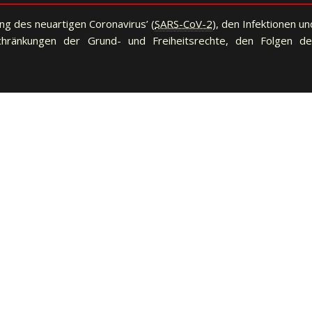
ng des neuartigen Coronavirus’ (
SARS-CoV-2
), den Infektionen un
chränkungen der Grund- und Freiheitsrechte, den Folgen de