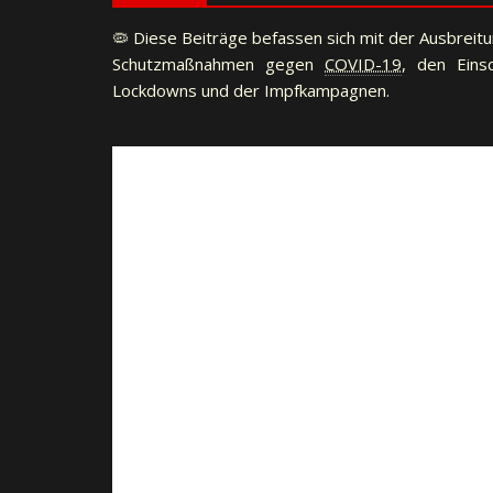
🦠 Diese Beiträge befassen sich mit der Ausbreitu
Schutzmaßnahmen gegen
COVID-19
, den Eins
Lockdowns und der Impfkampagnen.