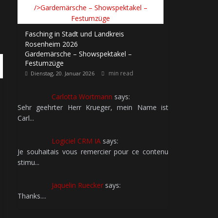
Fasching in Stadt und Landkreis
Rosenheim 2026
Gardemärsche – Showspektakel –
Festumzüge
min read
Dienstag, 20. Januar 2026
Carlotta Wortmann
says:
Sehr geehrter Herr Krueger, mein Name ist
Carl...
Logiciel CRM IA
says:
Je souhaitais vous remercier pour ce contenu
stimu...
Jaquelin Ruecker
says:
Thanks....