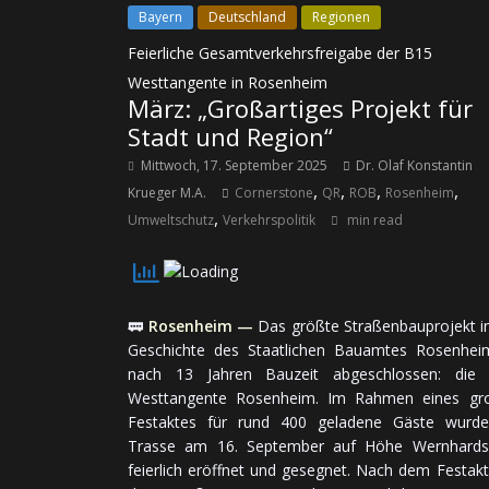
Bayern
Deutschland
Regionen
Feierliche Gesamtverkehrsfreigabe der B15
Westtangente in Rosenheim
März: „Großartiges Projekt für
Stadt und Region“
Mittwoch, 17. September 2025
Dr. Olaf Konstantin
,
,
,
,
Krueger M.A.
Cornerstone
QR
ROB
Rosenheim
,
Umweltschutz
Verkehrspolitik
min read
🚃
Rosenheim —
Das grö­ßte Straßen­bau­pro­jekt i
Ge­schich­te des Staat­li­chen Bau­amtes Rosenhei
nach 13 Jah­ren Bau­zeit ab­ge­schlos­sen: die
Westtangente Rosenheim. Im Rah­men eines gro
Fest­aktes für rund 400 ge­la­de­ne Gäste wurd
Trasse am 16. Sep­tem­ber auf Höhe Wernhards
feier­lich er­öff­net und ge­seg­net. Nach dem Fest­ak