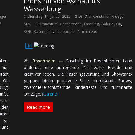
Frohsinn von Aschau bis
Wasserburg
eger
Dienstag, 14. Januar 2025
Dr. Olaf Konstantin Krueger
,
,
,
,
,
f
M.A.
Brauchtum
Cornerstone
Fasching
Galerie
QR
,
,
ROB
Rosenheim
Tourismus
min read
len,
🎉
Rosenheim —
Fasching im Rosenheimer Land
 bie­
bedeutet eine auf­re­gen­de Zeit voller Freude und
stadt
kreativer Ideen. Die Faschings­vereine und Show­tanz­
5. Ob
grup­pen bieten prunk­volle Bälle, hin­rei­ßen­de Shows,
urg,
zwerch­fell­er­schüt­tern­de Kinder­feste und ful­mi­nan­te
ünfte
Umzüge.
[Galerie]
ss­li­
Read more
ilden
arren
g ge­
d und