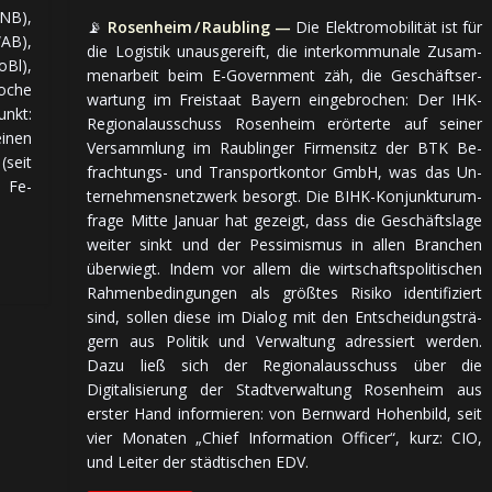
NB),
📡
Rosenheim / Raubling —
Die Elektromobilität ist für
WAB),
die Logistik un­aus­ge­reift, die in­ter­kom­mu­na­le Zu­sam­
oBl),
men­ar­beit beim E-Government zäh, die Ge­schäfts­er­
oche
war­tung im Freistaat Bayern ein­ge­bro­chen: Der IHK-
nkt:
Regionalausschuss Rosenheim er­ör­ter­te auf seiner
i­nen
Ver­samm­lung im Raublinger Fir­men­sitz der BTK Be­
 (seit
frach­tungs- und Trans­port­kontor GmbH, was das Un­
. Fe­
ter­neh­mens­netz­werk be­sorgt. Die BIHK-Kon­junk­tur­um­
fra­ge Mitte Ja­nu­ar hat ge­zeigt, dass die Ge­schäfts­la­ge
weiter sinkt und der Pes­si­mis­mus in allen Bran­chen
über­wiegt. In­dem vor allem die wirt­schafts­po­li­ti­schen
Rah­men­be­din­gun­gen als größ­tes Risiko iden­ti­fi­ziert
sind, sollen diese im Dialog mit den Ent­schei­dungs­trä­
gern aus Politik und Ver­wal­tung adres­siert werden.
Dazu ließ sich der Re­gio­nal­aus­schuss über die
Digitalisierung der Stadt­ver­wal­tung Rosenheim aus
erster Hand in­for­mie­ren: von Bernward Hohenbild, seit
vier Monaten „Chief In­for­ma­tion Officer“, kurz: CIO,
und Leiter der städtischen EDV.