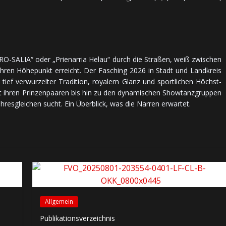
„RO-SALIA“ oder „Prienarria Helau“ durch die Straßen, weiß zwi­schen
ihren Höhe­punkt er­reicht. Der Fasching 2026 in Stadt und Land­kreis
ef ver­wur­zel­ter Tra­di­tion, royalem Glanz und sport­li­chen Höchst­
it ihren Prinzen­paaren bis hin zu den dy­na­mi­schen Show­tanz­grup­pen
e ihres­glei­chen sucht. Ein Über­blick, was die Narren erwartet.
Allgemein
Publikationsverzeichnis