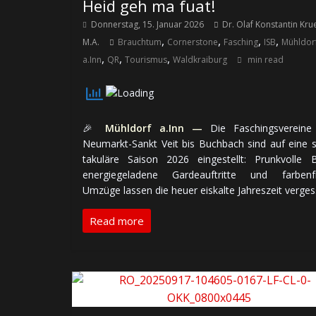
Heid geh ma fuat!
Donnerstag, 15. Januar 2026
Dr. Olaf Konstantin Kru
,
,
,
,
M.A.
Brauchtum
Cornerstone
Fasching
ISB
Mühldor
,
,
,
a.Inn
QR
Tourismus
Waldkraiburg
min read
🎉
Mühldorf a.Inn —
Die Faschings­vereine
Neumarkt-Sankt Veit bis Buchbach sind auf eine 
ta­ku­lä­re Saison 2026 ein­ge­stellt: Prunk­volle B
energie­ge­la­de­ne Garde­auf­tritte und farben­
Umzüge lassen die heuer eiskalte Jahres­zeit verges
Read more