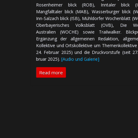
Rosenheimer blick (ROB), Inntaler blick (I
Mangfalltaler blick (MAB), Wasserburger blick (
Inn-Salzach blick (ISB), Mühldorfer Wochenblatt (W
Oberbayerisches Volksblatt (OVB), Die W
Australien (WOCHE) sowie Trailwalker. Blickpu
Ergänzung der all­ge­mei­nen Redaktion, all­ge­me
Kol­lek­ti­ve und Orts­kol­lek­ti­ve um Themen­kol­lek­ti­ve
24. Fe­bru­ar 2025) und die Druck­vor­stufe (seit 27
bru­ar 2025).
[Audio und Galerie]
Read more