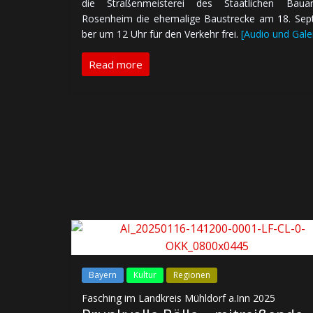
die Stra­ßen­meis­te­rei des Staat­li­chen Bau­a
Rosenheim die ehe­ma­li­ge Bau­strecke am 18. Sep
ber um 12 Uhr für den Verkehr frei.
[Audio und Gale
Read more
Bayern
Kultur
Regionen
Fasching im Landkreis Mühldorf a.Inn 2025