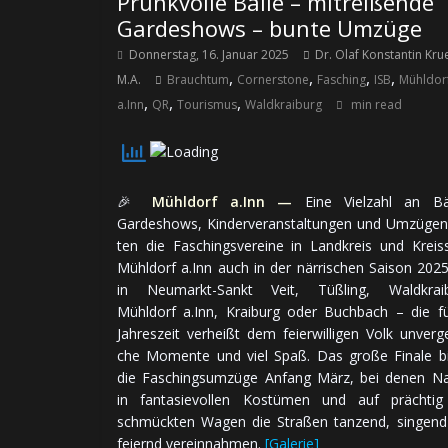
Prunkvolle Bälle – mitreißende
Gardeshows – bunte Umzüge
Donnerstag, 16. Januar 2025
Dr. Olaf Konstantin Kru
,
,
,
,
M.A.
Brauchtum
Cornerstone
Fasching
ISB
Mühldor
,
,
,
a.Inn
QR
Tourismus
Waldkraiburg
min read
🎉
Mühldorf a.Inn —
Eine Vielzahl an Bäl
Gardeshows, Kinder­ver­an­stal­tun­gen und Um­zü­gen
ten die Faschings­ver­eine in Land­kreis und Kreis­
Mühldorf a.Inn auch in der när­ri­schen Saison 202
in Neumarkt-Sankt Veit, Tüßling, Waldkraib
Mühldorf a.Inn, Kraiburg oder Buchbach – die f
Jah­res­zeit ver­heißt dem feier­wil­li­gen Volk un­ver­ge
che Mo­men­te und viel Spaß. Das große Finale b
die Faschings­um­züge An­fang März, bei denen N
in fan­ta­sie­vol­len Kos­tü­men und auf präch­ti
schmück­ten Wagen die Stra­ßen tan­zend, sin­gen
feiernd vereinnahmen.
[Galerie]