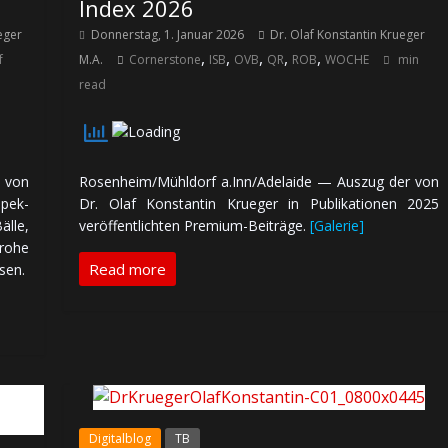
Index 2026
eger
Donnerstag, 1. Januar 2026
Dr. Olaf Konstantin Krueger
,
,
,
,
,
f
M.A.
Cornerstone
ISB
OVB
QR
ROB
WOCHE
min
read
 von
Rosenheim/Mühldorf a.Inn/Adelaide — Auszug der von
spek­
Dr. Olaf Konstantin Krueger in Publikationen 2025
älle,
veröffentlichten Premium-Beiträge.
[Galerie]
frohe
Read more
sen.
Digitalblog
TB