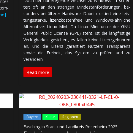
Doch der nahe­lie­gen­de Wechsel zu Windows 11 schei­
m­tes
tert oft an den stren­gen Min­dest­an­for­de­run­gen, be­
­tem­
son­ders bei äl­te­rer Hardware. Dabei exis­tiert eine leis­
rie]
tungs­starke, lizenz­kos­ten­freie und Windows-ähn­li­che
Al­ter­na­tive: Linux Mint. Da Linux Mint unter der GNU
General Public License (GPL) steht, ist die lang­fris­ti­ge
Ver­füg­bar­keit ge­si­chert, es fallen keine Lizenz­ge­büh­ren
an, und die Lizenz ga­ran­tiert Nutzern Trans­pa­renz
sowie die Frei­heit, das System zu prü­fen und zu
verändern.
Read more
Bayern
Kultur
Regionen
Fasching in Stadt und Landkreis Rosenheim 2025