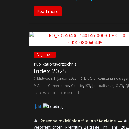
Read more
Allgemein
Publikationsverzeichnis
Index 2025
Mittwoch, 1. Januar 2025
Dr. Olaf Konstantin Krueger
,
,
,
,
,
M.A.
Cornerstone
Galerie
ISB
Journalismus
OVB
Q
,
ROB
WOCHE
min read
🎩
Rosenheim / Mühldorf a.Inn / Adelaide —
Au
veröffentlichter Premium-Beiträge im Jahr 2025