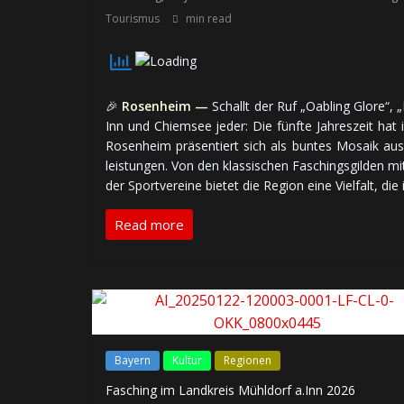
Tourismus
min read
🎉
Rosenheim —
Schallt der Ruf „Oabling Glore“, 
Inn und Chiemsee jeder: Die fünfte Jahres­zeit hat 
Rosenheim prä­sen­tiert sich als buntes Mosaik aus ti
leis­tun­gen. Von den klas­si­schen Faschings­gilden m
der Sport­ver­eine bie­tet die Region eine Viel­falt, di
Read more
Bayern
Kultur
Regionen
Fasching im Landkreis Mühldorf a.Inn 2026