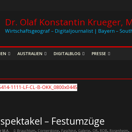
Dr. Olaf Konstantin Krueger, M
Wirtschaftsgeograf – Digitaljournalist | Bayern – Sout
NEN
AUSTRALIEN
DIGITALBLOG
PRESSE
spektakel – Festumzüge
,
,
,
,
,
,
,
r M.A.
Brauchtum
Cornerstone
Fasching
Galerie
QR
ROB
Rosenheim