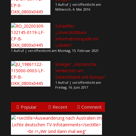
1 Aufruf
|
veröffentlicht am
Mittwoch, 4. Mai 2016
Schaeffer:
„Unverzichtbare
Informationsquelle im
Lokalen“
1 Aufruf
|
veröffentlicht am Montag, 15. Februar 2021
Krueger: „Historische
Verdienste um
Deutschland und Europa“
1 Aufruf
|
veröffentlicht am
Freitag, 16. Juni 2017
Popular
Recent
Comment