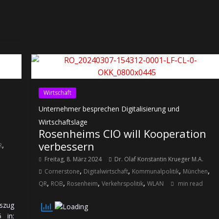
Wirtschaft
Unternehmer besprechen Digitalisierung und
Wirtschaftslage
Rosenheims CIO will Kooperation
verbessern
,
R
Freitag, 8. März 2024
Dr. Olaf Konstantin Krueger M.A.
,
,
,
,
Cornerstone
Digitalwirtschaft
Kommunalpolitik
München
,
,
,
,
QR
ROB
Rosenheim
Verkehrspolitik
WLAN
min read
szug
 in: