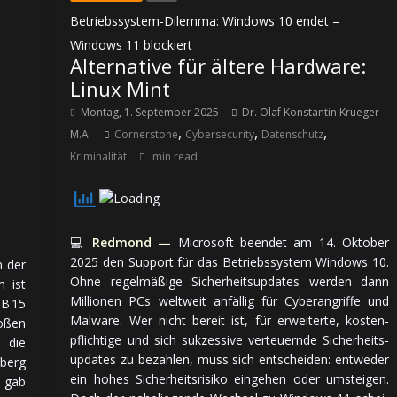
Betriebssystem-Dilemma: Windows 10 endet –
Windows 11 blockiert
Alternative für ältere Hardware:
Linux Mint
Montag, 1. September 2025
Dr. Olaf Konstantin Krueger
,
,
,
M.A.
Cornerstone
Cybersecurity
Datenschutz
Kriminalität
min read
💻
Redmond —
Microsoft beendet am 14. Ok­to­ber
2025 den Support für das Be­triebs­sys­tem Windows 10.
n der
Ohne regel­mä­ßi­ge Sicher­heits­updates werden dann
m ist
Mil­lio­nen PCs welt­weit an­fäl­lig für Cyber­an­griffe und
 B 15
Malware. Wer nicht bereit ist, für er­wei­ter­te, kos­ten­
­ßen
pflich­ti­ge und sich suk­zes­si­ve ver­teuern­de Sicher­heits­
e die
updates zu be­zah­len, muss sich ent­schei­den: ent­we­der
berg
ein hohes Sicher­heits­risiko ein­ge­hen oder um­stei­gen.
t gab