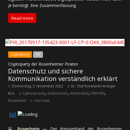
je be­nö­tigt. Eine Zusammenfassung.
Read more
Digitalblog
PR
Cryptoparty der Rosenheimer Piraten
Datenschutz und sichere
Kommunikation verständlich erklärt
Donnerstag, 3. November 2022
Dr. Olaf Konstantin Krueger
,
,
,
,
M.A.
Cybersecurity
Datenschutz
Kriminalität
PIRATEN
Rosenheim
min read
💻
Rosenheim —
Der Kreis­ver­band der Rosenheimer