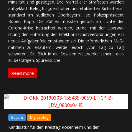
mi­na­li­tät sind ge­stie­gen. Drei Vier­tel al­ler Straf­ta­ten wur­den
auf­ge­klärt: Be­leg für „den ho­hen und eta­blier­ten Si­cher­heits­
stan­dard im süd­li­chen Oberbayern“, so Po­li­zei­prä­si­dent
Robert Kopp. Die Zah­len müss­ten je­doch im Lich­te der
Corona-Krise be­trach­tet wer­den, zu­mal mit der Über­wa­
chung der Ein­hal­tung der In­fek­tions­schutz­ver­ord­nun­gen ein
neues Auf­ga­ben­feld ent­stan­den sei. Die er­for­der­li­chen Maß­
nah­men zu er­läu­tern, wer­de je­doch „von Tag zu Tag
schwerer“. Ein Blick in die So­zia­len Netz­wer­ke scheint dies
zu be­stä­ti­gen. Spu­ren­su­che.
Read more
Bayern
Digitalblog
Kandidatur für den Kreistag Rosenheim und den