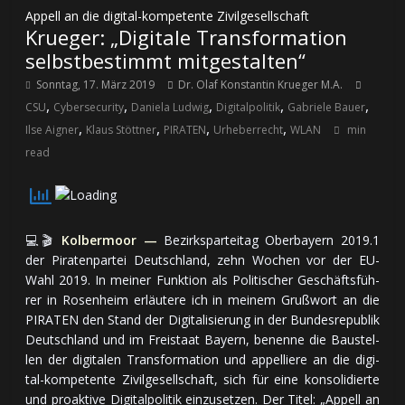
Appell an die digital-kompetente Zivilgesellschaft
Krueger: „Digitale Transformation
selbstbestimmt mitgestalten“
Sonntag, 17. März 2019
Dr. Olaf Konstantin Krueger M.A.
,
,
,
,
,
CSU
Cybersecurity
Daniela Ludwig
Digitalpolitik
Gabriele Bauer
,
,
,
,
Ilse Aigner
Klaus Stöttner
PIRATEN
Urheberrecht
WLAN
min
read
💻🎬
Kolbermoor —
Bezirksparteitag Oberbayern 2019.1
der Piraten­par­tei Deutsch­land, zehn Wo­chen vor der EU-
Wahl 2019. In mei­ner Funk­tion als Po­li­ti­scher Ge­schäfts­füh­
rer in Rosenheim er­läu­te­re ich in mei­nem Gruß­wort an die
PIRATEN den Stand der Di­gi­ta­li­sie­rung in der Bun­des­re­pu­blik
Deutsch­land und im Frei­staat Bayern, be­nen­ne die Bau­stel­
len der di­gi­ta­len Trans­for­ma­tion und ap­pel­lie­re an die di­gi­
tal-kom­pe­ten­te Zi­vil­ge­sell­schaft, sich für ei­ne kon­so­li­dier­te
und pro­ak­ti­ve Di­gi­tal­po­li­tik ein­zu­set­zen. Der Ti­tel: „Ap­pell an