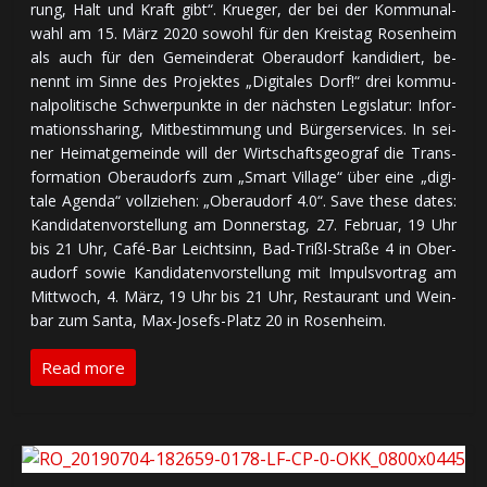
rung, Halt und Kraft gibt“. Krueger, der bei der Kom­mu­nal­
wahl am 15. März 2020 so­wohl für den Kreis­tag Ro­sen­heim
als auch für den Ge­mein­de­rat Ober­au­dorf kan­di­diert, be­
nennt im Sin­ne des Pro­jek­tes „Di­gi­ta­les Dorf!“ drei kom­mu­
nal­po­li­ti­sche Schwer­punk­te in der nächs­ten Le­gis­la­tur: In­for­
ma­tions­sharing, Mit­be­stim­mung und Bür­ger­ser­vices. In sei­
ner Hei­mat­ge­mein­de will der Wirt­schafts­geo­graf die Trans­
for­ma­tion Ober­au­dorfs zum „Smart Village“ über ei­ne „di­gi­
ta­le Agen­da“ voll­zie­hen: „Ober­au­dorf 4.0“. Save these dates:
Kan­di­da­ten­vor­stel­lung am Don­ners­tag, 27. Fe­bru­ar, 19 Uhr
bis 21 Uhr, Café-Bar Leicht­sinn, Bad-Trißl-Stra­ße 4 in Ober­
au­dorf so­wie Kan­di­da­ten­vor­stel­lung mit Im­puls­vor­trag am
Mitt­woch, 4. März, 19 Uhr bis 21 Uhr, Res­tau­rant und Wein­
bar zum San­ta, Max-Jo­sefs-Platz 20 in Ro­sen­heim.
Read more