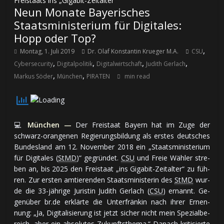
Freistaats ins „Gigabit-Zeitalter“
Neun Monate Bayerisches
Staatsministerium für Digitales:
Hopp oder Top?
,
Montag, 1. Juli 2019
Dr. Olaf Konstantin Krueger M.A.
CSU
,
,
,
,
Cybersecurity
Digitalpolitik
Digitalwirtschaft
Judith Gerlach
,
,
Markus Söder
München
PIRATEN
min read
💻
München —
Der Freistaat Bayern hat im Zu­ge der
schwarz-oran­ge­nen Re­gie­rungs­bil­dung als ers­tes deut­sches
Bun­des­land am 12. No­vem­ber 2018 ein „Staats­mi­nis­te­rium
für Di­gi­ta­les (
StMD
)“ ge­grün­det.
CSU
und Freie Wähler stre­
ben an, bis 2025 den Frei­staat „ins Gigabit-Zeit­al­ter“ zu füh­
ren. Zur ers­ten am­tie­ren­den Staats­mi­nis­te­rin des
StMD
wur­
de die 33-jäh­ri­ge Ju­ris­tin Judith Gerlach (
CSU
) er­nannt. Ge­
gen­über br.de er­klär­te die Un­ter­frän­kin nach ih­rer Er­nen­
nung: „Ja, Di­gi­ta­li­sie­rung ist jetzt si­cher nicht mein Spe­zial­be­
reich, aber ein ab­so­lu­tes Zu­kunfts­the­ma.“ Da­nach kri­ti­sier­te