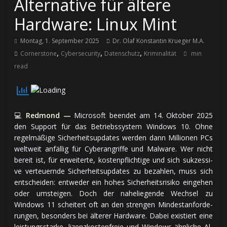
Alternative für ältere
Hardware: Linux Mint
Montag, 1. September 2025
Dr. Olaf Konstantin Krueger M.A.
,
,
,
Cornerstone
Cybersecurity
Datenschutz
Kriminalität
min
read
💻
Redmond —
Microsoft beendet am 14. Ok­to­ber 2025
den Support für das Be­triebs­sys­tem Windows 10. Ohne
regel­mä­ßi­ge Sicher­heits­updates werden dann Mil­lio­nen PCs
welt­weit an­fäl­lig für Cyber­an­griffe und Malware. Wer nicht
bereit ist, für er­wei­ter­te, kos­ten­pflich­ti­ge und sich suk­zes­si­
ve ver­teuern­de Sicher­heits­updates zu be­zah­len, muss sich
ent­schei­den: ent­we­der ein hohes Sicher­heits­risiko ein­ge­hen
oder um­stei­gen. Doch der nahe­lie­gen­de Wechsel zu
Windows 11 schei­tert oft an den stren­gen Min­dest­an­for­de­
run­gen, be­son­ders bei äl­te­rer Hardware. Dabei exis­tiert eine
leis­tungs­starke, lizenz­kos­ten­freie und Windows-ähn­li­che Al­