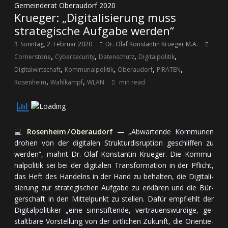
Gemeinderat Oberaudorf 2020
Krueger: „Digitalisierung muss
strategische Aufgabe werden“
Sonntag, 2. Februar 2020
Dr. Olaf Konstantin Krueger M.A.
,
,
,
,
Cornerstone
Cybersecurity
Datenschutz
Digitalpolitik
,
,
,
,
Digitalwirtschaft
Kommunalpolitik
Oberaudorf
PIRATEN
,
,
Rosenheim
Wahlkampf
WLAN
min read
💻
Rosenheim / Oberaudorf —
„Ab­war­ten­de Kom­mu­nen
dro­hen von der di­gi­ta­len Struk­tur­dis­rup­tion ge­schlif­fen zu
wer­den“, mahnt Dr. Olaf Konstantin Krueger. Die Kom­mu­
nal­po­li­tik sei bei der di­gi­ta­len Trans­for­ma­tion in der Pflicht,
das Heft des Han­delns in der Hand zu be­hal­ten, die Di­gi­ta­li­
sie­rung zur stra­te­gi­schen Auf­ga­be zu er­klä­ren und die Bür­
ger­schaft in den Mit­tel­punkt zu stel­len. Da­für emp­fiehlt der
Di­gi­tal­po­li­ti­ker „ei­ne sinn­stif­ten­de, ver­trauens­wür­di­ge, ge­
stalt­ba­re Vor­stel­lung von der ört­li­chen Zu­kunft, die Orien­tie­