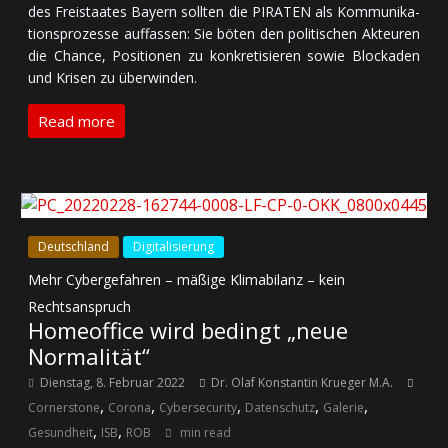
des Freistaates Bayern soll­ten die PIRATEN als Kom­mu­ni­ka­
tions­pro­zes­se auf­fas­sen: Sie bö­ten den po­li­ti­schen Ak­teu­ren
die Chance, Po­si­tio­nen zu kon­kre­ti­sie­ren sowie Blocka­den
und Krisen zu überwinden.
Read more
Deutschland
Digitalisierung
Mehr Cybergefahren – mäßige Klimabilanz – kein
Rechtsanspruch
Homeoffice wird bedingt „neue
Normalität“
Dienstag, 8. Februar 2022
Dr. Olaf Konstantin Krueger M.A.
,
,
,
,
,
Cornerstone
Corona
Cybersecurity
Datenschutz
Galerie
,
,
Gesundheit
ISB
ROB
min read