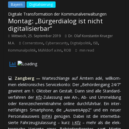
Bayern
Digitalisierung
Digitale Transformation der Kommunalverwaltungen
Montag: „Bürgerdialog ist nicht
digitalisierbar“
Mittwoch, 25. September 2019
Dr. Olaf Konstantin Krueger
,
,
,
,
M.A.
Cornerstone
Cybersecurity
Digitalpolitik
ISB
,
,
Kommunalpolitik
Mühldorf a.Inn
ROB
min read
💻
Zangberg —
War­te­schlan­ge auf Äm­tern adé, will­kom­
men elek­tro­ni­sches Ser­vice­kon­to: Der „Be­hör­den­gang 24/7“
ge­winnt am 1. Ok­to­ber an Ge­stalt. Dann sind al­le Stan­dard­
ver­fah­ren der
Kfz
-Zu­las­sung wie An-, Ab- und Um­mel­dung
oder Kenn­zei­chen­mit­nah­me on­line durch­führ­bar. Ein in­ter­
net­fä­hi­ges Smart­phone, die „AusweisApp2“ und ein neuer
Per­so­nal­aus­weis (
nPA
) ge­nü­gen. Da­bei ist die in­ter­net­ba­
sier­te Fahr­zeug­zu­las­sung – kurz:
i-Kfz
– mehr als die elek­
tro­ni­sche Va­ri­an­te ei­nes Be­hör­den­diens­tes, sagt Martin