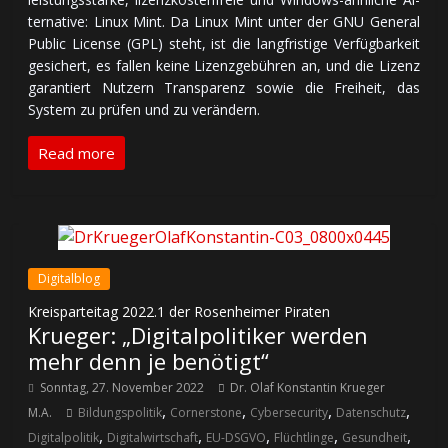
ter­na­tive: Linux Mint. Da Linux Mint unter der GNU General
Public License (GPL) steht, ist die lang­fris­ti­ge Ver­füg­bar­keit
ge­si­chert, es fallen keine Lizenz­ge­büh­ren an, und die Lizenz
ga­ran­tiert Nutzern Trans­pa­renz sowie die Frei­heit, das
System zu prü­fen und zu verändern.
Read more
Digitalblog
Kreisparteitag 2022.1 der Rosenheimer Piraten
Krueger: „Digitalpolitiker werden
mehr denn je benötigt“
Sonntag, 27. November 2022
Dr. Olaf Konstantin Krueger
,
,
,
,
M.A.
Bildungspolitik
Cornerstone
Cybersecurity
Datenschutz
,
,
,
,
,
Digitalpolitik
Digitalwirtschaft
EU-DSGVO
Flüchtlinge
Gesundheit