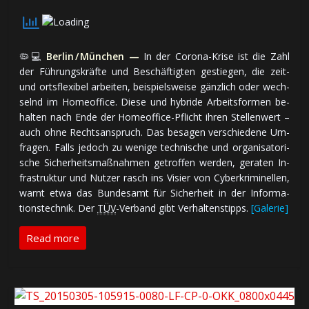
🦠💻
Berlin / München —
In der Corona-Krise ist die Zahl
der Führungs­kräfte und Be­schäf­tig­ten ge­stie­gen, die zeit-
und orts­flexibel arbeiten, bei­spiels­wei­se gänz­lich oder wech­
selnd im Homeoffice. Diese und hybride Arbeits­formen be­
hal­ten nach Ende der Homeoffice-Pflicht ihren Stel­len­wert –
auch ohne Rechts­an­spruch. Das be­sa­gen ver­schie­de­ne Um­
fra­gen. Falls je­doch zu we­ni­ge tech­ni­sche und or­ga­ni­sa­to­ri­
sche Si­cher­heits­maß­nah­men ge­trof­fen wer­den, ge­ra­ten In­
fra­struk­tur und Nut­zer rasch ins Visier von Cyberkriminellen,
warnt etwa das Bun­des­amt für Si­cher­heit in der In­for­ma­
tions­tech­nik. Der
TÜV
-Ver­band gibt Verhaltenstipps.
[Galerie]
Read more