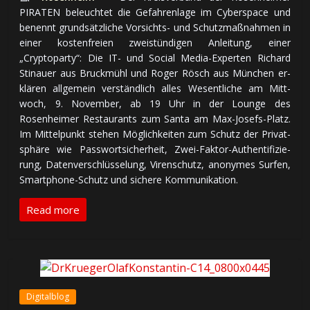
PIRATEN be­leuch­tet die Ge­fah­ren­la­ge im Cyberspace und
be­nennt grund­sätz­li­che Vor­sichts- und Schutz­maß­nah­men in
ei­ner kos­ten­freien zwei­stün­di­gen An­lei­tung, ei­ner
„Cryptoparty“: Die IT- und Social Media-Experten Richard
Stinauer aus Bruckmühl und Roger Rösch aus München er­
klä­ren all­ge­mein ver­ständ­lich alles We­sent­li­che am Mitt­
woch, 9. No­vem­ber, ab 19 Uhr in der Lounge des
Rosenheimer Res­tau­rants zum Santa am Max-Josefs-Platz.
Im Mit­tel­punkt stehen Mög­lich­kei­ten zum Schutz der Pri­vat­
sphä­re wie Pass­wort­si­cher­heit, Zwei-Faktor-Au­then­ti­fi­zie­
rung, Daten­ver­schlüs­se­lung, Viren­schutz, anonymes Surfen,
Smartphone-Schutz und sichere Kommunikation.
Read more
Digitalblog