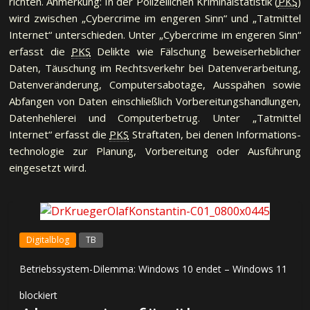
richten. Anmerkung: In der Polizeilichen Kriminalstatistik (
PKS
)
wird zwischen „Cybercrime im engeren Sinn“ und „Tatmittel
Internet“ unterschieden. Unter „Cybercrime im engeren Sinn“
erfasst die
PKS
Delikte wie Fälschung beweiserheblicher
Daten, Täuschung im Rechtsverkehr bei Datenverarbeitung,
Datenveränderung, Com­pu­ter­sabotage, Ausspähen sowie
Abfangen von Daten einschließlich Vorbereitungshandlungen,
Daten­heh­le­rei und Computerbetrug. Unter „Tatmittel
Internet“ erfasst die
PKS
Straftaten, bei denen In­for­ma­tions­
tech­no­lo­gie zur Planung, Vorbereitung oder Ausführung
eingesetzt wird.
Digitalblog
TB
Betriebssystem-Dilemma: Windows 10 endet – Windows 11
blockiert