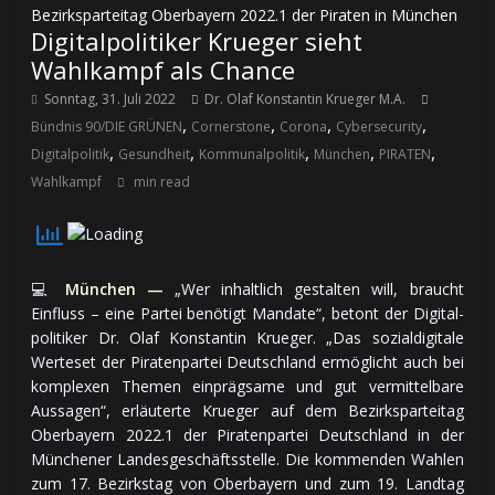
Bezirksparteitag Oberbayern 2022.1 der Piraten in München
Digitalpolitiker Krueger sieht
Wahlkampf als Chance
Sonntag, 31. Juli 2022
Dr. Olaf Konstantin Krueger M.A.
,
,
,
,
Bündnis 90/DIE GRÜNEN
Cornerstone
Corona
Cybersecurity
,
,
,
,
,
Digitalpolitik
Gesundheit
Kommunalpolitik
München
PIRATEN
Wahlkampf
min read
💻
München —
„Wer inhaltlich gestalten will, braucht
Einfluss – eine Partei benötigt Mandate“, be­tont der Digital­
po­li­ti­ker Dr. Olaf Konstantin Krueger. „Das sozial­digitale
Werte­set der Piraten­partei Deutschland er­mög­licht auch bei
kom­ple­xen The­men ein­präg­sa­me und gut ver­mit­tel­ba­re
Aus­sa­gen“, er­läu­ter­te Krueger auf dem Be­zirks­par­tei­tag
Oberbayern 2022.1 der Piraten­partei Deutschland in der
Münchener Lan­des­ge­schäfts­stel­le. Die kom­men­den Wahlen
zum 17. Bezirkstag von Oberbayern und zum 19. Landtag