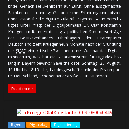
br.de, Gerlach sei „Mi­nis­te­rin auf Zu­ruf. Oh­ne aus­ge­mach­te
Fach­kennt­nis, oh­ne gro­ße po­li­ti­sche Er­fah­rung und bis­her
oh­ne Vi­sion für die di­gi­ta­le Zu­kunft Bayerns.“ – Ein be­rech­
tig­tes Ur­teil, fragt der Di­gi­tal­jour­na­list Dr. Olaf Konstantin
Krueger. Im Rah­men der di­gi­tal­po­li­ti­schen Som­mer­vor­trä­ge
des Be­zirks­ver­ban­des Oberbayern der Piraten­par­tei
Deutsch­land zieht Krueger neun Mo­na­te nach der Grün­dung
des
StMD
ei­ne kri­ti­sche Zwi­schen­bi­lanz: Was hat das Di­gi­tal­
mi­nis­te­rium, was hat die Staats­mi­nis­te­rin für Di­gi­ta­les bis­
lang in Bayern be­wirkt? Save the date: Sonn­tag, 25. Au­gust,
16 Uhr bis 18.15 Uhr, Lan­des­ge­schäfts­stel­le der Piraten­par­
tei Deutschland, Scho­pen­hauer­stra­ße 71 in München.
Read more
Bayern
Digitalblog
Digitalisierung