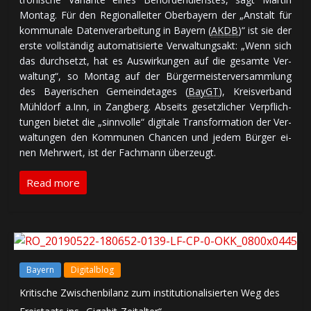
Montag. Für den Re­gio­nal­lei­ter Ober­bayern der „An­stalt für
kom­mu­na­le Da­ten­ver­ar­bei­tung in Bayern (
AKDB
)“ ist sie der
ers­te voll­stän­dig au­to­ma­ti­sier­te Ver­wal­tungs­akt: „Wenn sich
das durch­setzt, hat es Aus­wir­kun­gen auf die ge­sam­te Ver­
wal­tung“, so Montag auf der Bür­ger­meis­ter­ver­samm­lung
des Baye­ri­schen Ge­mein­de­ta­ges (
BayGT
), Kreis­ver­band
Mühldorf a.Inn, in Zangberg. Ab­seits ge­setz­li­cher Ver­pflich­
tun­gen bie­tet die „sinn­vol­le“ di­gi­ta­le Trans­for­ma­tion der Ver­
wal­tun­gen den Kom­mu­nen Chan­cen und je­dem Bür­ger ei­
nen Mehr­wert, ist der Fach­mann über­zeugt.
Read more
Bayern
Digitalblog
Kritische Zwischenbilanz zum institutionalisierten Weg des