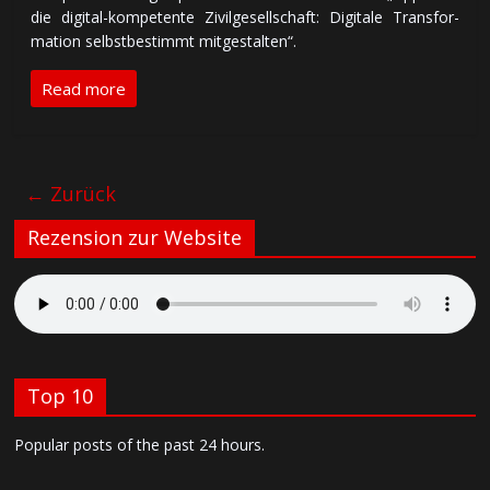
die di­gi­tal-kom­pe­ten­te Zi­vil­ge­sell­schaft: Di­gi­ta­le Trans­for­
ma­tion selbst­be­stimmt mit­ge­stal­ten“.
Read more
← Zurück
Rezension zur Website
Top 10
Popular posts of the past 24 hours.