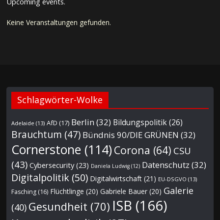
Upcoming events.
Keine Veranstaltungen gefunden.
Schlagwörter-Wolke
Berlin
(32)
Bildungspolitik
(26)
AfD
(17)
Adelaide
(13)
Brauchtum
(47)
Bündnis 90/DIE GRÜNEN
(32)
Cornerstone
(114)
Corona
(64)
CSU
(43)
Datenschutz
(32)
Cybersecurity
(23)
Daniela Ludwig
(12)
Digitalpolitik
(50)
Digitalwirtschaft
(21)
EU-DSGVO
(13)
Galerie
Flüchtlinge
(20)
Gabriele Bauer
(20)
Fasching
(16)
ISB
(166)
Gesundheit
(70)
(40)