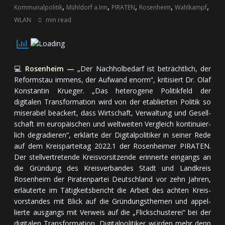
,
,
,
,
,
Kommunalpolitik
Mühldorf a.Inn
PIRATEN
Rosenheim
Wahlkampf
WLAN
min read
💻
Rosenheim —
„Der Nachholbedarf ist beträchtlich, der
Reformstau immens, der Aufwand enorm“, kritisiert Dr. Olaf
Konstantin Krueger. „Das he­te­ro­ge­ne Politik­feld der
digitalen Transformation wird von der eta­blier­ten Politik so
mi­se­ra­bel be­ackert, dass Wirt­schaft, Ver­wal­tung und Ge­sell­
schaft im eu­ro­päi­schen und welt­wei­ten Ver­gleich kon­ti­nu­ier­
lich de­gra­die­ren“, er­klär­te der Digitalpolitiker in seiner Rede
auf dem Kreis­par­tei­tag 2022.1 der Rosenheimer PIRATEN.
Der stell­ver­tre­ten­de Kreis­vor­sit­zen­de er­in­ner­te ein­gangs an
die Grün­dung des Kreis­ver­ban­des Stadt und Land­kreis
Rosenheim der Piraten­partei Deutschland vor zehn Jahren,
er­läu­ter­te im Tä­tig­keits­be­richt die Ar­beit des ach­ten Kreis­
vor­stan­des mit Blick auf die Grün­dungs­the­men und ap­pel­
lier­te aus­gangs mit Ver­weis auf die „Flick­schus­te­rei“ bei der
digitalen Transformation, Digitalpolitiker wür­den mehr denn