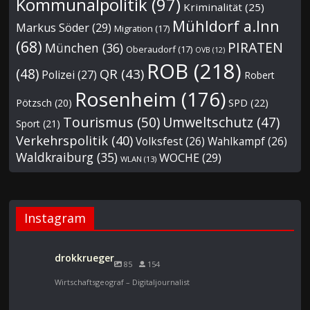
Kommunalpolitik
(97)
Kriminalität
(25)
Mühldorf a.Inn
Markus Söder
(29)
Migration
(17)
(68)
PIRATEN
München
(36)
Oberaudorf
(17)
OVB
(12)
ROB
(218)
(48)
QR
(43)
Polizei
(27)
Robert
Rosenheim
(176)
Pötzsch
(20)
SPD
(22)
Tourismus
(50)
Umweltschutz
(47)
Sport
(21)
Verkehrspolitik
(40)
Volksfest
(26)
Wahlkampf
(26)
Waldkraiburg
(35)
WOCHE
(29)
WLAN
(13)
Instagram
drokkrueger
85
154
Wirtschaftsgeograf – Digitaljournalist