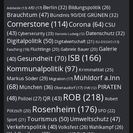
Berlin
(32)
Bildungspolitik
(26)
AfD
(17)
Adelaide
(13)
Brauchtum
(47)
Bündnis 90/DIE GRÜNEN
(32)
Cornerstone
(114)
Corona
(64)
CSU
(43)
Datenschutz
(32)
Cybersecurity
(23)
Daniela Ludwig
(12)
Digitalpolitik
(50)
Digitalwirtschaft
(21)
EU-DSGVO
(13)
Galerie
Flüchtlinge
(20)
Gabriele Bauer
(20)
Fasching
(16)
ISB
(166)
Gesundheit
(70)
(40)
Kommunalpolitik
(97)
Kriminalität
(25)
Mühldorf a.Inn
Markus Söder
(29)
Migration
(17)
(68)
PIRATEN
München
(36)
Oberaudorf
(17)
OVB
(12)
ROB
(218)
(48)
QR
(43)
Polizei
(27)
Robert
Rosenheim
(176)
Pötzsch
(20)
SPD
(22)
Tourismus
(50)
Umweltschutz
(47)
Sport
(21)
Verkehrspolitik
(40)
Volksfest
(26)
Wahlkampf
(26)