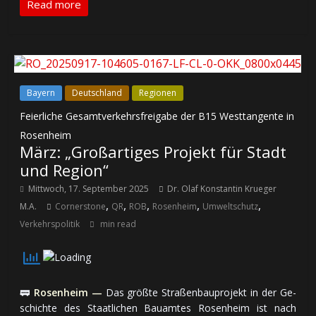
Read more
Bayern
Deutschland
Regionen
Feierliche Gesamtverkehrsfreigabe der B15 Westtangente in
Rosenheim
März: „Großartiges Projekt für Stadt
und Region“
Mittwoch, 17. September 2025
Dr. Olaf Konstantin Krueger
,
,
,
,
,
M.A.
Cornerstone
QR
ROB
Rosenheim
Umweltschutz
Verkehrspolitik
min read
🚃
Rosenheim —
Das grö­ßte Straßen­bau­pro­jekt in der Ge­
schich­te des Staat­li­chen Bau­amtes Rosenheim ist nach