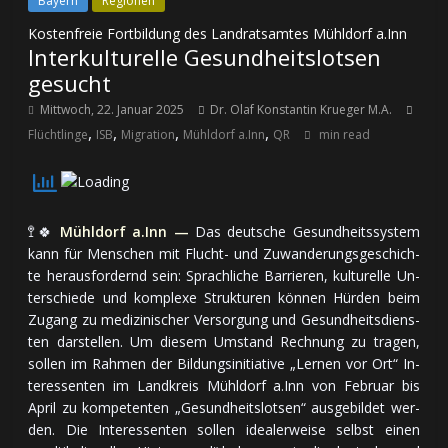
Bayern
Regionen
Kostenfreie Fortbildung des Landratsamtes Mühldorf a.Inn
Interkulturelle Gesundheitslotsen
gesucht
Mittwoch, 22. Januar 2025
Dr. Olaf Konstantin Krueger M.A.
,
,
,
,
Flüchtlinge
ISB
Migration
Mühldorf a.Inn
QR
min read
🚏🍀
Mühldorf a.Inn —
Das deutsche Ge­sund­heits­system
kann für Menschen mit Flucht- und Zu­wan­de­rungs­ge­schich­
te heraus­for­dernd sein: Sprach­li­che Bar­rie­ren, kul­tu­rel­le Un­
ter­schie­de und kom­ple­xe Struk­tu­ren kön­nen Hür­den beim
Zu­gang zu me­di­zi­ni­scher Ver­sor­gung und Ge­sund­heits­diens­
ten dar­stel­len. Um diesem Um­stand Rech­nung zu tra­gen,
sol­len im Rah­men der Bil­dungs­ini­tia­ti­ve „Lernen vor Ort“ In­
ter­es­sen­ten im Land­kreis Mühldorf a.Inn von Fe­bru­ar bis
April zu kom­pe­ten­ten „Ge­sund­heits­lot­sen“ aus­ge­bil­det wer­
den. Die In­ter­es­sen­ten sollen idealer­weise selbst einen