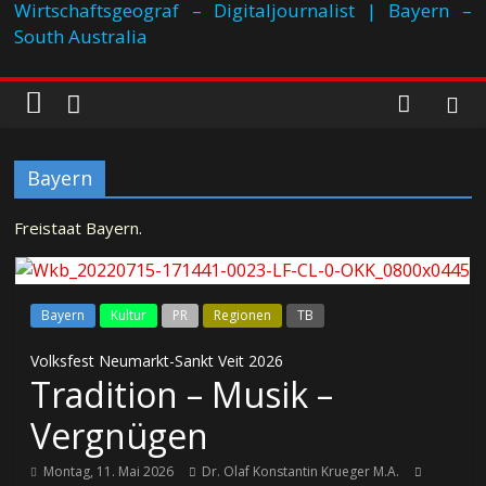
Wirtschaftsgeograf – Digitaljournalist | Bayern –
South Australia
Bayern
Freistaat Bayern.
Bayern
Kultur
PR
Regionen
TB
Volksfest Neumarkt-Sankt Veit 2026
Tradition – Musik –
Vergnügen
Montag, 11. Mai 2026
Dr. Olaf Konstantin Krueger M.A.