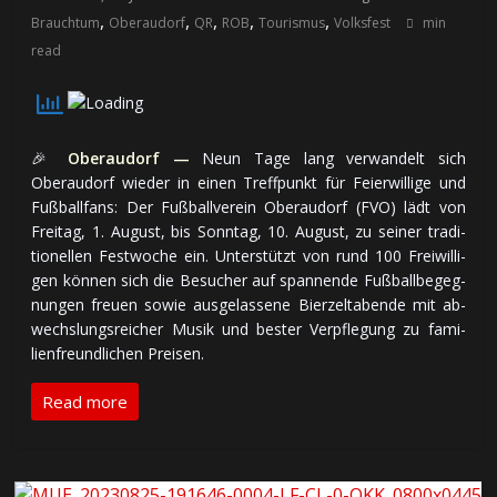
,
,
,
,
,
Brauchtum
Oberaudorf
QR
ROB
Tourismus
Volksfest
min
read
🎉
Oberaudorf —
Neun Tage lang ver­wan­delt sich
Oberaudorf wie­der in einen Treff­punkt für Feier­wil­lige und
Fuß­ball­fans: Der Fuß­ball­ver­ein Oberaudorf (FVO) lädt von
Frei­tag, 1. Au­gust, bis Sonn­tag, 10. Au­gust, zu seiner tra­di­
tio­nel­len Fest­woche ein. Un­ter­stützt von rund 100 Frei­wil­li­
gen kön­nen sich die Be­su­cher auf span­nen­de Fuß­ball­be­geg­
nun­gen freuen sowie aus­ge­las­se­ne Bier­zelt­abende mit ab­
wechs­lungs­rei­cher Musik und bester Ver­pfle­gung zu fa­mi­
lien­freund­li­chen Preisen.
Read more