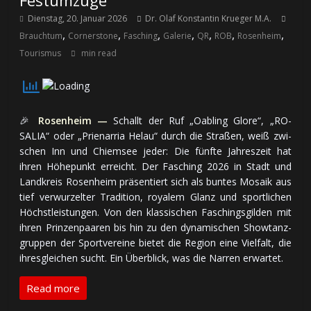
Festumzüge
Dienstag, 20. Januar 2026
Dr. Olaf Konstantin Krueger M.A.
,
,
,
,
,
,
,
Brauchtum
Cornerstone
Fasching
Galerie
QR
ROB
Rosenheim
Tourismus
min read
🎉
Rosenheim —
Schallt der Ruf „Oabling Glore“, „RO-
SALIA“ oder „Prienarria Helau“ durch die Straßen, weiß zwi­
schen Inn und Chiemsee jeder: Die fünfte Jahres­zeit hat
ihren Höhe­punkt er­reicht. Der Fasching 2026 in Stadt und
Land­kreis Rosenheim prä­sen­tiert sich als buntes Mosaik aus
tief ver­wur­zel­ter Tra­di­tion, royalem Glanz und sport­li­chen
Höchst­leis­tun­gen. Von den klas­si­schen Faschings­gilden mit
ihren Prinzen­paaren bis hin zu den dy­na­mi­schen Show­tanz­
grup­pen der Sport­ver­eine bie­tet die Region eine Viel­falt, die
ihres­glei­chen sucht. Ein Über­blick, was die Narren erwartet.
Read more