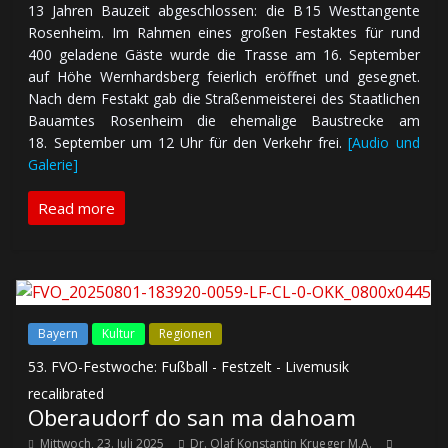
13 Jah­ren Bau­zeit ab­ge­schlos­sen: die B 15 Westtangente
Rosenheim. Im Rah­men eines gro­ßen Fest­aktes für rund
400 ge­la­de­ne Gäste wurde die Trasse am 16. Sep­tem­ber
auf Höhe Wernhardsberg feier­lich er­öff­net und ge­seg­net.
Nach dem Fest­akt gab die Stra­ßen­meis­te­rei des Staat­li­chen
Bau­am­tes Rosenheim die ehe­ma­li­ge Bau­strecke am
18. Sep­tem­ber um 12 Uhr für den Verkehr frei.
[Audio und
Galerie]
Read more
Bayern
Kultur
Regionen
53. FVO-Festwoche: Fußball - Festzelt - Livemusik
recalibrated
Oberaudorf do san ma dahoam
Mittwoch, 23. Juli 2025
Dr. Olaf Konstantin Krueger M.A.