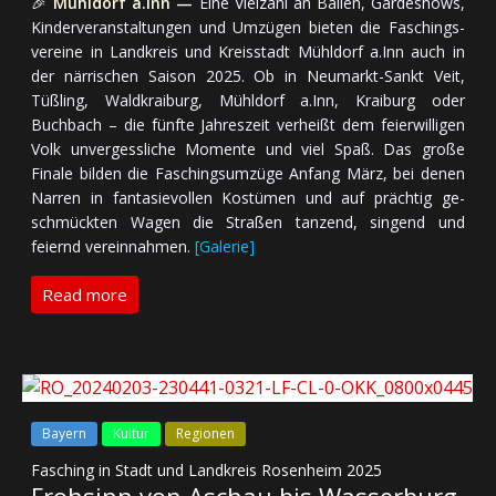
🎉
Mühldorf a.Inn —
Eine Vielzahl an Bällen, Gardeshows,
Kinder­ver­an­stal­tun­gen und Um­zü­gen bie­ten die Faschings­
ver­eine in Land­kreis und Kreis­stadt Mühldorf a.Inn auch in
der när­ri­schen Saison 2025. Ob in Neumarkt-Sankt Veit,
Tüßling, Waldkraiburg, Mühldorf a.Inn, Kraiburg oder
Buchbach – die fünfte Jah­res­zeit ver­heißt dem feier­wil­li­gen
Volk un­ver­gess­li­che Mo­men­te und viel Spaß. Das große
Finale bilden die Faschings­um­züge An­fang März, bei denen
Narren in fan­ta­sie­vol­len Kos­tü­men und auf präch­tig ge­
schmück­ten Wagen die Stra­ßen tan­zend, sin­gend und
feiernd vereinnahmen.
[Galerie]
Read more
Bayern
Kultur
Regionen
Fasching in Stadt und Landkreis Rosenheim 2025