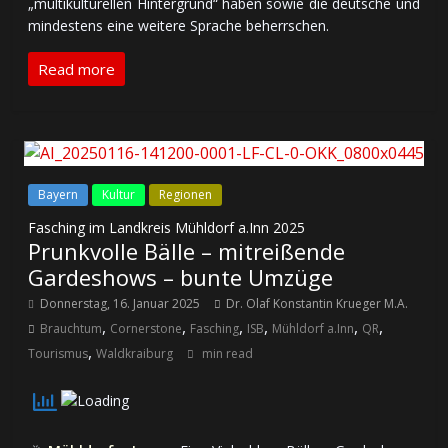
„mul­ti­kul­tu­rel­len Hin­ter­grund“ ha­ben so­wie die deut­sche und
min­des­tens ei­ne wei­te­re Spra­che be­herr­schen.
Read more
Bayern
Kultur
Regionen
Fasching im Landkreis Mühldorf a.Inn 2025
Prunkvolle Bälle – mitreißende
Gardeshows – bunte Umzüge
Donnerstag, 16. Januar 2025
Dr. Olaf Konstantin Krueger M.A.
,
,
,
,
,
,
Brauchtum
Cornerstone
Fasching
ISB
Mühldorf a.Inn
QR
,
Tourismus
Waldkraiburg
min read