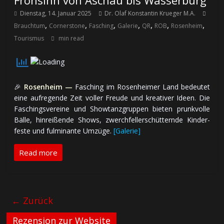
Frohsinn von Aschau bis Wasserburg
Dienstag, 14. Januar 2025
Dr. Olaf Konstantin Krueger M.A.
,
,
,
,
,
,
,
Brauchtum
Cornerstone
Fasching
Galerie
QR
ROB
Rosenheim
Tourismus
min read
🎉
Rosenheim —
Fasching im Rosenheimer Land bedeutet
eine auf­re­gen­de Zeit voller Freude und kreativer Ideen. Die
Faschings­vereine und Show­tanz­grup­pen bieten prunk­volle
Bälle, hin­rei­ßen­de Shows, zwerch­fell­er­schüt­tern­de Kinder­
feste und ful­mi­nan­te Umzüge.
[Galerie]
Read more
← Zurück
Rezension zur Website