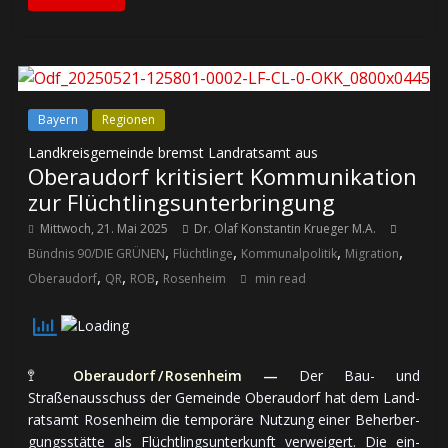
Bayern
Regionen
Landkreisgemeinde bremst Landratsamt aus
Oberaudorf kritisiert Kommunikation
zur Flüchtlingsunterbringung
Mittwoch, 21. Mai 2025
Dr. Olaf Konstantin Krueger M.A.
,
,
,
,
Bündnis 90/DIE GRÜNEN
Flüchtlinge
Kommunalpolitik
Migration
,
,
,
Oberaudorf
QR
ROB
Rosenheim
min read
🚏
Oberaudorf / Rosenheim —
Der Bau- und
Straßenausschuss der Gemeinde Oberaudorf hat dem Land­
rats­amt Rosenheim die tem­po­rä­re Nutzung einer Be­her­ber­
gungs­stätte als Flüchtlings­un­ter­kunft ver­wei­gert. Die ein­