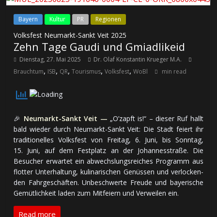
Bayern
Kultur
PR
Regionen
Volksfest Neumarkt-Sankt Veit 2025
Zehn Tage Gaudi und Gmiadlikeid
Dienstag, 27. Mai 2025
Dr. Olaf Konstantin Krueger M.A.
,
,
,
,
,
Brauchtum
ISB
QR
Tourismus
Volksfest
WoBl
min read
🎉
Neumarkt-Sankt Veit —
„O’zapft is!“ – dieser Ruf hallt
bald wieder durch Neumarkt-Sankt Veit: Die Stadt feiert ihr
tra­di­tio­nel­les Volksfest von Frei­tag, 6. Juni, bis Sonn­tag,
15. Juni, auf dem Fest­platz an der Jo­han­nes­stra­ße. Die
Besucher er­war­tet ein ab­wechs­lungs­rei­ches Pro­gramm aus
flotter Un­ter­hal­tung, ku­li­na­ri­schen Ge­nüs­sen und ver­lo­cken­
den Fahr­ge­schäf­ten. Un­be­schwer­te Freude und baye­ri­sche
Ge­müt­lich­keit laden zum Mit­feiern und Ver­wei­len ein.
Read more