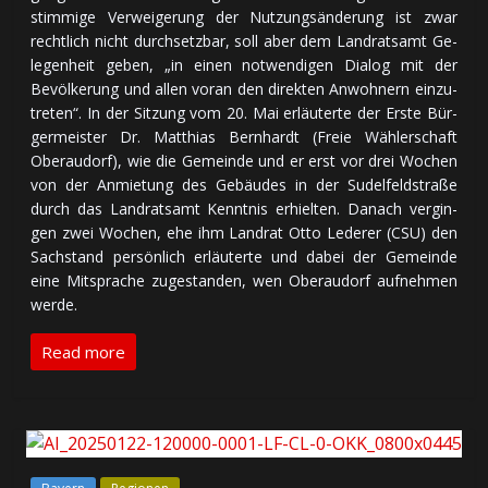
stim­mi­ge Ver­wei­ge­rung der Nut­zungs­än­de­rung ist zwar
recht­lich nicht durch­setz­bar, soll aber dem Land­rats­amt Ge­
le­gen­heit geben, „in einen not­wen­di­gen Dialog mit der
Bevöl­ke­rung und allen voran den direkten An­woh­nern ein­zu­
tre­ten“. In der Sitzung vom 20. Mai er­läu­ter­te der Erste Bür­
ger­meis­ter Dr. Matthias Bernhardt (Freie Wäh­ler­schaft
Oberaudorf), wie die Ge­mein­de und er erst vor drei Wochen
von der An­mie­tung des Ge­bäu­des in der Sudel­feld­straße
durch das Land­rats­amt Kennt­nis er­hiel­ten. Danach ver­gin­
gen zwei Wochen, ehe ihm Land­rat Otto Lederer (CSU) den
Sach­stand per­sön­lich er­läu­ter­te und dabei der Gemeinde
eine Mit­sprache zu­ge­stan­den, wen Oberaudorf auf­neh­men
werde.
Read more