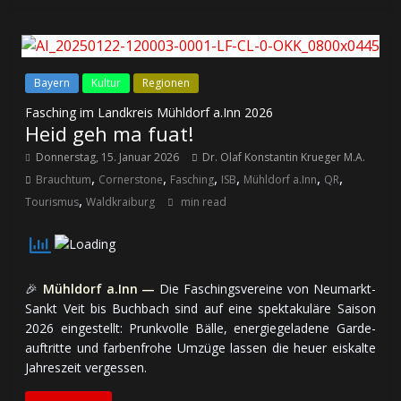
Bayern
Kultur
Regionen
Fasching im Landkreis Mühldorf a.Inn 2026
Heid geh ma fuat!
Donnerstag, 15. Januar 2026
Dr. Olaf Konstantin Krueger M.A.
,
,
,
,
,
,
Brauchtum
Cornerstone
Fasching
ISB
Mühldorf a.Inn
QR
,
Tourismus
Waldkraiburg
min read
🎉
Mühldorf a.Inn —
Die Faschings­vereine von Neumarkt-
Sankt Veit bis Buchbach sind auf eine spek­ta­ku­lä­re Saison
2026 ein­ge­stellt: Prunk­volle Bälle, energie­ge­la­de­ne Garde­
auf­tritte und farben­frohe Umzüge lassen die heuer eiskalte
Jahres­zeit vergessen.