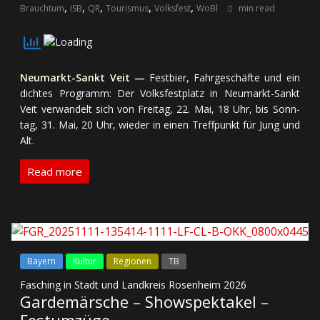
,
,
,
,
,
Brauchtum
ISB
QR
Tourismus
Volksfest
WoBl
min read
Neumarkt-Sankt Veit —
Festbier, Fahr­ge­schäf­te und ein
dich­tes Pro­gramm: Der Volks­fest­platz in Neumarkt-Sankt
Veit ver­wan­delt sich von Frei­tag, 22. Mai, 18 Uhr, bis Sonn­
tag, 31. Mai, 20 Uhr, wieder in einen Treff­punkt für Jung und
Alt.
Read more
Bayern
Kultur
Regionen
TB
Fasching in Stadt und Landkreis Rosenheim 2026
Gardemärsche – Showspektakel –