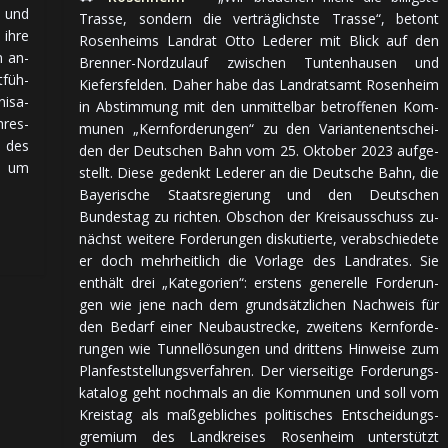
, und
Trasse, son­dern die ver­träg­lich­ste Trasse“, be­tont
 ihre
Rosenheims Land­rat Otto Lederer mit Blick auf den
n an­
Brenner-Nordzulauf zwi­schen Tuntenhausen und
­füh­
Kiefersfelden. Da­her habe das Land­rats­amt Rosenheim
i­sa­
in Ab­stim­mung mit den un­mit­tel­bar be­trof­fe­nen Kom­
­res­
mu­nen „Kern­for­de­run­gen“ zu den Varianten­ent­schei­
l des
den der Deutschen Bahn vom 25. Ok­to­ber 2023 auf­ge­
l, um
stellt. Diese ge­denkt Lederer an die Deutsche Bahn, die
Bayerische Staats­re­gie­rung und den Deutschen
Bundes­tag zu rich­ten. Ob­schon der Kreis­aus­schuss zu­
nächst wei­te­re For­de­run­gen dis­ku­tier­te, ver­ab­schie­de­te
er doch mehr­heit­lich die Vor­lage des Land­rates. Sie
ent­hält drei „Ka­te­go­rien“: ers­tens ge­ne­rel­le For­de­run­
gen wie jene nach dem grund­sätz­li­chen Nach­weis für
den Be­darf einer Neu­bau­strecke, zwei­tens Kern­for­de­
run­gen wie Tunnel­lö­sun­gen und drit­tens Hin­wei­se zum
Plan­fest­stel­lungs­ver­fah­ren. Der vier­sei­ti­ge For­de­rungs­
ka­ta­log geht noch­mals an die Kom­mu­nen und soll vom
Kreis­tag als maß­geb­li­ches po­li­ti­sches Ent­schei­dungs­
gre­mi­um des Land­krei­ses Rosenheim un­ter­stützt