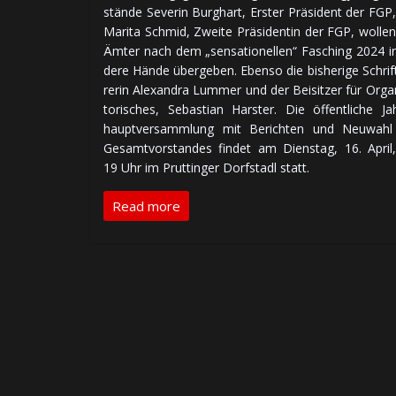
stän­de Severin Burghart, Erster Prä­si­dent der FGP
Marita Schmid, Zweite Prä­si­den­tin der FGP, wollen
Ämter nach dem „sen­sa­tio­nel­len“ Fasching 2024 i
de­re Hände über­ge­ben. Ebenso die bis­he­ri­ge Schrift
re­rin Alexandra Lummer und der Bei­sit­zer für Or­ga­n
to­ri­sches, Sebastian Harster. Die öf­fent­li­che Jah
haupt­ver­samm­lung mit Be­rich­ten und Neu­wah
Gesamt­vor­stan­des findet am Diens­tag, 16. Apri
19 Uhr im Pruttinger Dorfstadl statt.
Read more