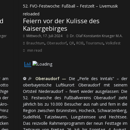
52. FVO-Festwoche: Fußball – Festzelt – Livemusik
reloaded
nd
Feiern vor der Kulisse des
Kaisergebirges
ueger
Mittwoch, 17. Juli 2024
Dr. Olaf Konstantin Krueger M.A.
,
,
,
,
,
Brauchtum
Oberaudorf
QR
ROB
Tourismus
Volksfest
min read
r am
⚽🎉
Oberaudorf —
Die „Perle des Inntals“ – der
Motto
oberbayerische Luft­kur­ort Oberaudorf mit sei­nem
i­ge
Orts­teil Niederaudorf – feiert wieder aus­ge­las­sen: Die
n der
52. Fest­woche des Fuß­ball­ver­eins Oberaudorf zieht
 Akro­
jähr­lich bis zu 10.000 Be­su­cher aus nah und fern in die
rinz
Region zwi­schen Brünnstein, Hocheck, Schwarzenberg,
­tis­
Sudelfeld, Tatzelwurm, Luegsteinsee und Hechtsee.
ecken
Das reiz­volle Rah­men­pro­gramm der neun Fest­tage im
t den
Zeit­raum von Frei­tag, 26. Ju­li, bis Sonn­tag, 4. Au­gust,