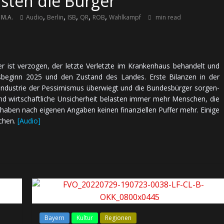
sten die Bürger
,
,
,
,
,
 M.A.
Audio
Berlin
ISB
QR
ROB
Wahlkampf
min read
ist ver­zo­gen, der letzte Ver­letzte im Kran­ken­haus be­han­delt und
res­be­ginn 2025 und den Zu­stand des Landes. Erste Bilanzen in der
n­dus­trie der Pes­si­mis­mus über­wiegt und die Bun­des­bür­ger sor­gen­
nd wirt­schaft­li­che Un­si­cher­heit be­las­ten immer mehr Menschen, die
aben nach ei­ge­nen An­ga­ben kei­nen fi­nan­ziel­len Puffer mehr. Einige
ochen.
[Audio]
Bayern
Kultur
Regionen