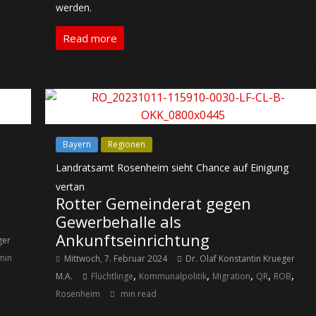
werden.
Read more
Bayern
Regionen
Landratsamt Rosenheim sieht Chance auf Einigung
vertan
Rotter Gemeinderat gegen
Gewerbehalle als
Ankunftseinrichtung
ger
min
Mittwoch, 7. Februar 2024
Dr. Olaf Konstantin Krueger
,
,
,
,
,
M.A.
Flüchtlinge
Kommunalpolitik
Migration
QR
ROB
Rosenheim
min read