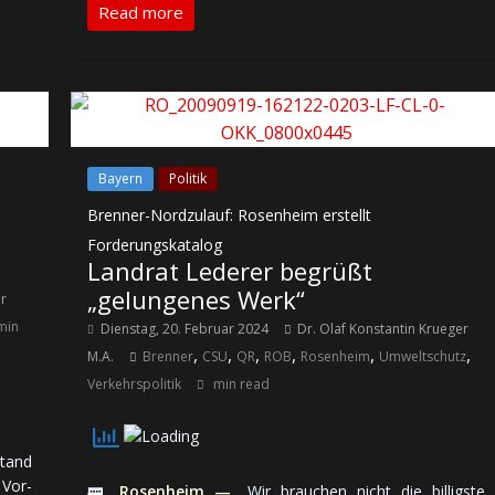
Read more
Bayern
Politik
Brenner-Nordzulauf: Rosenheim erstellt
Forderungskatalog
Landrat Lederer begrüßt
„gelungenes Werk“
er
min
Dienstag, 20. Februar 2024
Dr. Olaf Konstantin Krueger
,
,
,
,
,
,
M.A.
Brenner
CSU
QR
ROB
Rosenheim
Umweltschutz
Verkehrspolitik
min read
tand
 Vor­
🚃
Rosenheim —
„Wir brauchen nicht die billigste