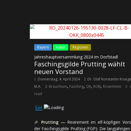
Bayern
Kultur
Regionen
Jahreshauptversammlung 2024 im Dorfstadl
Faschingsgilde Prutting wählt
neuen Vorstand
Donnerstag, 4. April 2024
Dr. Olaf Konstantin Krueg
,
,
,
,
M.A.
Brauchtum
Fasching
QR
ROB
Rosenheim
read
🎉
Prutting —
Revirement im elf-köpfigen Vors
der Faschingsgilde Prutting (FGP): Die lang­jäh­ri­gen