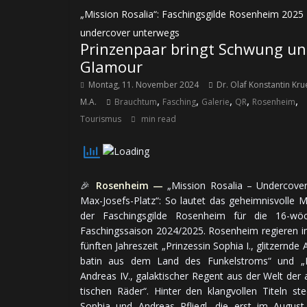
„Mission Rosalia“: Faschingsgilde Rosenheim 2025
undercover unterwegs
Prinzenpaar bringt Schwung u
Glamour
Montag, 11. November 2024
Dr. Olaf Konstantin Kr
,
,
,
,
,
M.A.
Brauchtum
Fasching
Galerie
QR
Rosenheim
Tourismus
min read
🎉
Rosenheim —
„Mission Rosalia – Undercove
Max-Josefs-Platz“: So lautet das ge­heim­nis­volle 
der Faschingsgilde Rosenheim für die 16-wö­ch
Faschings­saison 2024/2025. Rosenheim re­gie­ren i
fünf­ten Jah­res­zeit „Prin­zes­sin Sophia I., glit­zern­de
ba­tin aus dem Land des Fun­kel­stroms“ und „P
Andreas IV., ga­lak­ti­scher Regent aus der Welt der ar
ti­schen Räder“. Hin­ter den klang­vol­len Titeln st
Sophia und Andreas Pfliegl, die erst im Au­gus