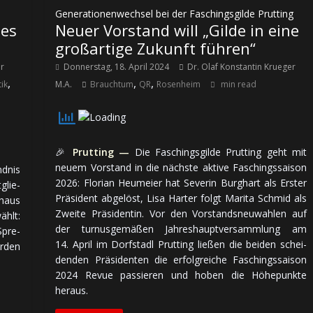
Generationenwechsel bei der Faschingsgilde Prutting
des
Neuer Vorstand will „Gilde in eine
großartige Zukunft führen“
er
Donnerstag, 18. April 2024
Dr. Olaf Konstantin Krueger
,
,
,
ik
M.A.
Brauchtum
QR
Rosenheim
min read
🎉
Prutting —
Die Faschingsgilde Prutting geht mit
neuem Vorstand in die nächste aktive Faschings­saison
dnis
2026: Florian Heumeier hat Severin Burghart als Erster
glie­
Präsident ab­ge­löst, Lisa Harter folgt Marita Schmid als
thaus
Zweite Prä­si­den­tin. Vor den Vor­stands­neu­wah­len auf
ählt:
der tur­nus­ge­mä­ßen Jah­res­haupt­ver­samm­lung am
Spre­
14. April im Dorfstadl Prutting lie­ßen die beiden schei­
r­den
den­den Prä­si­den­ten die er­folg­rei­che Faschings­saison
2024 Revue pas­sie­ren und hoben die Hö­he­punkte
heraus.