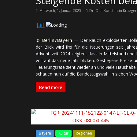
Steigende Kosten bela
Mittwoch, 1. Januar 2025
Dr. Olaf Konstantin Krueger
📡
Berlin / Bayern —
Der Rauch explodierter Böller 
der Blick wird frei für die Neue­rungen seit Jah­
Advents­zeit 2024 zeig­ten, dass in Mit­tel­stand und I
voll auf das neue Jahr blicken. Ge­stie­ge­ne Preise u
Teue­rungs­rate zieht wieder an und viele Haus­halte h
schauen nun auf die Bun­des­tags­wahl in sieben W
Read more
Bayern
Kultur
Regionen