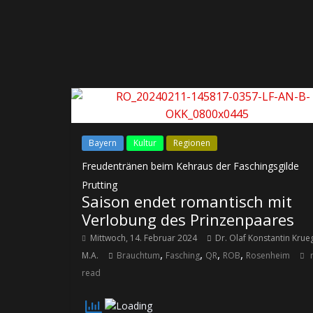
Bayern
Kultur
Regionen
Freudentränen beim Kehraus der Faschingsgilde
Prutting
Saison endet romantisch mit
Verlobung des Prinzenpaares
Mittwoch, 14. Februar 2024
Dr. Olaf Konstantin Krue
,
,
,
,
M.A.
Brauchtum
Fasching
QR
ROB
Rosenheim
read