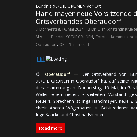
Bündnis 90/DIE GRÜNEN vor Ort
Händlmayer neue Vorsitzende 
Ortsverbandes Oberaudorf
Donnerstag, 16. Mai 2024
Dr. Olaf Konstantin Krueg
,
,
M.A.
Bündnis 90/DIE GRÜNEN
Corona
Kommunalpolit
,
Oberaudorf
QR
min read
🌻
Oberaudorf —
Der Ortsverband von Bün
90/DIE GRÜNEN in Oberaudorf hat auf seiner Mit­
der­ver­samm­lung am Don­ners­tag, 16. Mai, im Gas
Waller einen neuen, er­wei­ter­ten Vor­stand ge­w
Neue 1. Spre­che­rin ist Inga Händlmayer, neue 2. 
che­rin Andrea Wögerbauer, zu Bei­sit­ze­rin­nen wu
Inge Saacke und Christina Brunner.
Read more