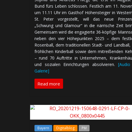
Bund fürs Leben schlos­sen. Fest­lich am 11. No­ve
um 11.11 Uhr im Gast­hof Höhensteiger in Wester
St. Peter vor­ge­stellt, will das neue Prin­zen
„Schwung und Glamour“ in die när­ri­sche Zeit brin
Ge­mein­sam wird die en­ga­gier­te 36-köp­fi­ge Mann­s
neben den vier Höhe­punk­ten 2025 – dem fest­li
Rosenball, dem tra­di­tio­nel­len Stadt- und Landball
fröh­li­chen Kinder­ball sowie dem mit­rei­ßen­den Ke
– rund 70 Auf­trit­te in Un­ter­neh­men, Kran­ken­häu
und so­zia­len Ein­rich­tun­gen ab­sol­vie­ren.
[Audio
Galerie]
Read more
Bayern
Digitalblog
PM