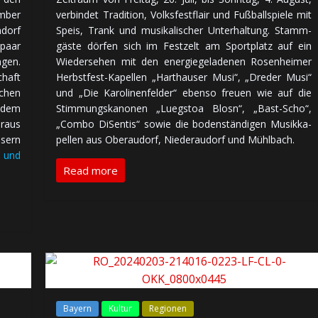
m­ber
ver­bin­det Tra­di­tion, Volks­fest­flair und Fuß­ball­spiele mit
ndorf
Speis, Trank und mu­si­ka­li­scher Un­ter­hal­tung. Stamm­
­paar
gäste dör­fen sich im Fest­zelt am Sport­platz auf ein
­gen.
Wie­der­se­hen mit den ener­gie­ge­la­de­nen Rosenheimer
chaft
Herbstfest-Ka­pel­len „Harthauser Musi“, „Dreder Musi“
­chen
und „Die Karolinenfelder“ ebenso freuen wie auf die
, dem
Stim­mungs­ka­no­nen „Luegstoa Blosn“, „Bast-Scho“,
hraus
„Combo DiSentis“ sowie die bo­den­stän­di­gen Musik­ka­
­sern
pel­len aus Oberaudorf, Niederaudorf und Mühlbach.
 und
Read more
Bayern
Kultur
Regionen