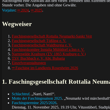
Nachfolgend eine Auswahl aus den vielen Ter­mi­nen und Auf­trit­ten der grö
Stunde vor­her. Die An­ga­ben sind ohne Gewähr.
Vorjahre
:
⭲ 2024
,
⭲ 2025
.
Wegweiser
Faschingsgesellschaft Rottalia Neumarkt-Sankt Veit
Faschingsgesellschaft Tüßling e. V.
Faschingsgesellschaft Waldburgia e. V.
Faschingskomitee Inntalia Mühldorf a.Inn e. V.
Narrengilde Kraiburg (
TV
1865 Kraiburg e. V.)
TSV
Buchbach e. V. Abt. Bubaria
Einzelveranstaltungen
⭲ Fasching im Landkreis Rosenheim 2026
1. Faschingsgesellschaft Rottalia Neum
Schlachtruf
. „Narri, Narri!“.
Motto der Faschingssaison 2025
. „Neumarkt wird märchenhaft
Faschingstermine 2025/2026
.
Diens­tag, 11. No­vem­ber 2025, 19.19 Uhr, Vitusstüberl, Stadtpl