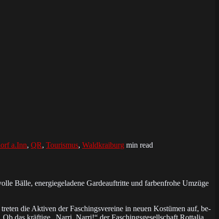
orf a.Inn
,
QR
,
Tourismus
,
Waldkraiburg
min read
lle Bälle, energie­ge­la­de­ne Garde­auf­tritte und farben­frohe Umzüge
treten die Aktiven der Faschings­vereine in neuen Kostümen auf, be­
Ob das kräf­tige „Narri, Narri!“ der Faschings­ge­sell­schaft Rottalia