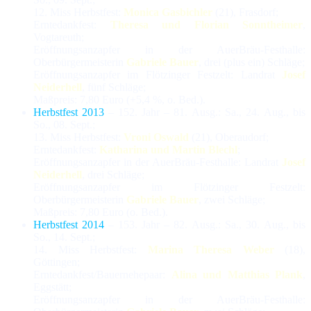
12. Miss Herbstfest:
Monica Gasbichler
(21), Frasdorf;
Erntedankfest:
Theresa und Florian Sonntheimer
,
Vogtareuth;
Eröffnungsanzapfer in der AuerBräu-Festhalle:
Oberbürgermeisterin
Gabriele Bauer
, drei (plus ein) Schläge;
Eröffnungsanzapfer im Flötzinger Festzelt: Landrat
Josef
Neiderhell
, fünf Schläge;
Maßpreis: 7,80 Euro (+5,4 %, o. Bed.).
Herbstfest 2013
– 152. Jahr – 81. Ausg.: Sa., 24. Aug., bis
So., 08. Sept.;
13. Miss Herbstfest:
Vroni Oswald
(21), Oberaudorf;
Erntedankfest:
Katharina und Martin Blechl
;
Eröffnungsanzapfer in der AuerBräu-Festhalle: Landrat
Josef
Neiderhell
, drei Schläge;
Eröffnungsanzapfer im Flötzinger Festzelt:
Oberbürgermeisterin
Gabriele Bauer
, zwei Schläge;
Maßpreis: 7,80 Euro (o. Bed.).
Herbstfest 2014
– 153. Jahr – 82. Ausg.: Sa., 30. Aug., bis
So., 14. Sept.;
14. Miss Herbstfest:
Marina Theresa Weber
(18),
Göttingen;
Erntedankfest/Bauernehepaar:
Alina und Matthias Plank
,
Eggstätt;
Eröffnungsanzapfer in der AuerBräu-Festhalle: