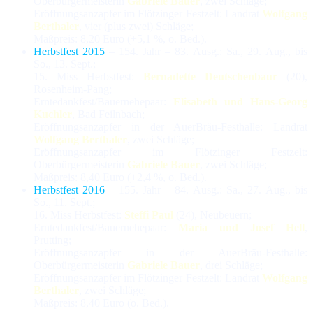
Oberbürgermeisterin
Gabriele Bauer
, zwei Schläge;
Eröffnungsanzapfer im Flötzinger Festzelt: Landrat
Wolfgang
Berthaler
, vier (plus zwei) Schläge;
Maßpreis: 8,20 Euro (+5,1 %, o. Bed.).
Herbstfest 2015
– 154. Jahr – 83. Ausg.: Sa., 29. Aug., bis
So., 13. Sept.;
15. Miss Herbstfest:
Bernadette Deutschenbaur
(20),
Rosenheim-Pang;
Erntedankfest/Bauernehepaar:
Elisabeth und Hans-Georg
Kuchler
, Bad Feilnbach;
Eröffnungsanzapfer in der AuerBräu-Festhalle: Landrat
Wolfgang Berthaler
, zwei Schläge;
Eröffnungsanzapfer im Flötzinger Festzelt:
Oberbürgermeisterin
Gabriele Bauer
, zwei Schläge;
Maßpreis: 8,40 Euro (+2,4 %, o. Bed.).
Herbstfest 2016
– 155. Jahr – 84. Ausg.: Sa., 27. Aug., bis
So., 11. Sept.;
16. Miss Herbstfest:
Steffi Paul
(24), Neubeuern;
Erntedankfest/Bauernehepaar:
Maria und Josef Hell
,
Prutting;
Eröffnungsanzapfer in der AuerBräu-Festhalle:
Oberbürgermeisterin
Gabriele Bauer
, drei Schläge;
Eröffnungsanzapfer im Flötzinger Festzelt: Landrat
Wolfgang
Berthaler
, zwei Schläge;
Maßpreis: 8,40 Euro (o. Bed.).