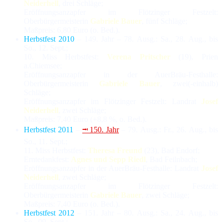
Neiderhell
, drei Schläge;
Eröffnungsanzapfer im Flötzinger Festzelt:
Oberbürgermeisterin
Gabriele Bauer
, fünf Schläge;
Maßpreis: 6,80 Euro (o. Bed.).
Herbstfest 2010
– 149. Jahr – 78. Ausg.: Sa., 28. Aug., bis
So., 12. Sept.;
10. Miss Herbstfest:
Verena Pritscher
(19), Prien
a.Chiemsee;
Eröffnungsanzapfer in der AuerBräu-Festhalle:
Oberbürgermeisterin
Gabriele Bauer
, zwei(-einhalb)
Schläge;
Eröffnungsanzapfer im Flötzinger Festzelt: Landrat
Josef
Neiderhell
, zwei Schläge;
Maßpreis: 7,40 Euro (+8,8 %, o. Bed.).
Herbstfest 2011
–
⭲ 150. Jahr
– 79. Ausg.: Fr., 26. Aug., bis
So., 11. Sept.;
11. Miss Herbstfest:
Theresa Freund
(23), Bad Endorf;
Erntedankfest:
Agnes und Sepp Riedl
, Bad Feilnbach;
Eröffnungsanzapfer in der AuerBräu-Festhalle: Landrat
Josef
Neiderhell
, zwei Schläge;
Eröffnungsanzapfer im Flötzinger Festzelt:
Oberbürgermeisterin
Gabriele Bauer
, zwei Schläge;
Maßpreis: 7,40 Euro (o. Bed.).
Herbstfest 2012
– 151. Jahr – 80. Ausg.: Sa., 24. Aug., bis
So., 09. Sept.;