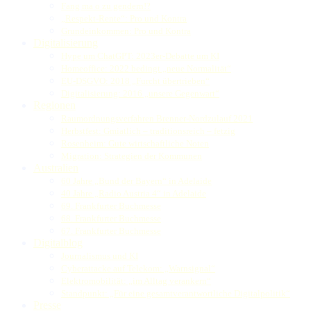
Fang ma o zu gendern!?
„Respekt-Rente“: Pro und Kontra
Grundeinkommen: Pro und Kontra
Digitalisierung
Hype um ChatGPT: 2023er-Debatte um KI
Homeoffice: 2022 bedingt „neue Normalität“
EU-DSGVO: 2018 „Furcht übertrieben“
Digitalisierung: 2016 „unsere Gegenwart“
Regionen
Raumordnungsverfahren Brenner-Nordzulauf 2021
Herbstfest: Gmiatlich – traditionsreich – fetzig
Rosenheim: Gute wirtschaftliche Noten
Migration: Strategien der Kommunen
Australien
60 Jahre „Bund der Bayern“ in Adelaide
40 Jahre „Radio Austria 4“ in Adelaide
69. Frankfurter Buchmesse
68. Frankfurter Buchmesse
67. Frankfurter Buchmesse
Digitalblog
Journalismus und KI
Cyberattacke auf Telekom: „Warnsignal“
Elektromobilität: „im Alltag verankern“
Standpunkt: „Für eine gesamtverantwortliche Digitalpolitik“
Presse