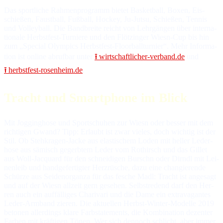
Das sportliche Rahmenprogramm bietet Basketball, Boxen, Eis­
schie­ßen, Faust­ball, Fuß­ball, Hockey, Ju-Jut­su, Schie­ßen, Ten­nis
und Vol­ley­ball. Die Band­brei­te reicht von Lehr­gän­gen über in­ter­na­
tio­na­le Herbst­fest-Tur­nie­re und den Flötzinger Wiesn-Cup bis hin
zum „Spe­cial Olym­pics Herbstfest-Floor­ball­tur­nier“. Mehr In­for­ma­
tion ist online ab­ruf­bar unter
⭱ wirtschaftlicher-verband.de
und
⭱ herbstfest-rosenheim.de
.
Tracht und Smartphone im Blick
Mit Jogginghose und Sportschuhen zur Wiesn oder bes­ser mit dem
rich­ti­gen Gwand? Tipp: Er­laubt ist zwar vie­les, doch wichtig ist der
Stil. Ob Steh­kra­gen-Ja­cke aus elas­ti­schem Lo­den mit hel­ler Le­der­
ho­se aus sä­misch ge­gerb­tem Le­der vom Rot­hirsch und das Gil­let
aus Woll-Jacquard für den schnei­di­gen Burschn oder Dirndl mit Lei­
nen­leib und hand­ge­fer­tig­ter Herz­rü­sche, da­zu ei­ne chan­gie­ren­de
Schür­ze aus Sei­den­or­gan­za für das fe­sche Madl: Tracht ist an­ge­sagt
und auf der Wiesn all­zeit gern ge­se­hen. Selbst­re­dend darf den Her­
ren auch ein auf­fäl­li­ges Cha­ri­va­ri und die Dame ein ex­tra­va­gan­tes
Le­der-Arm­band zie­ren. Die ak­tu­el­len Herbst-Win­ter-Mo­del­le 2019
be­to­nen al­ler­dings kla­re Farb­state­ments, die Kom­bi­na­tion de­zen­ter
Far­ben mit kräf­ti­gen Tö­nen. Wer sich den­noch schlicht, aber im­mer