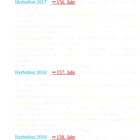
Herbstfest 2017
–
⭲ 156. Jahr
– 85. Ausg.: Sa., 26. Aug., bis
So., 10. Sept.;
17. Miss Herbstfest:
Lisa Petzinger
(21), Feldkirchen-
Westerham;
Erntedankfest/Bauernehepaar:
Eva und Johann
Riepertinger
, Höring;
Eröffnungsanzapfer in der AuerBräu-Festhalle: Landrat
Wolfgang Berthaler
, ein Schlag;
Eröffnungsanzapfer im Flötzinger Festzelt:
Oberbürgermeisterin
Gabriele Bauer
, zwei(-einhalb)
Schläge;
Maßpreis: 8,80 Euro (+4,8 %, o. Bed.).
Herbstfest 2018
–
⭲ 157. Jahr
– 86. Ausg.: Sa., 25. Aug., bis
So., 09. Sept.;
18. Miss Herbstfest:
Regina Schuhmacher
(18), Au bei Bad
Aibling;
Erntedankfest/Bauernehepaar:
Christina und Johann
Steinbichler
, Hittenkirchen;
Eröffnungsanzapfer in der AuerBräu-Festhalle:
Oberbürgermeisterin
Gabriele Bauer
, zwei Schläge;
Eröffnungsanzapfer im Flötzinger Festzelt: stv. Landrat
Josef
Huber
, drei Schläge;
Maßpreis: 8,90 Euro (+1,0 %, o. Bed.).
Herbstfest 2019
–
⭲ 158. Jahr
– 87. Ausg.: Sa., 31. Aug., bis