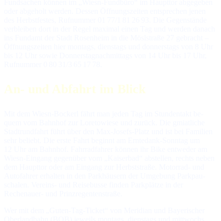
Fundsachen können im „Wiesn-Fundbüro“ im Haupt­tor ab­ge­ge­ben
oder ab­ge­holt wer­den. Des­sen Öff­nungs­zei­ten ent­spre­chen je­nen
des Herbstfestes, Ruf­num­mer 01 77/1 81 26 93. Die Ge­gen­stän­de
ver­blei­ben dort in der Re­gel ma­xi­mal ei­nen Tag und wer­den da­nach
ins Fund­amt der Stadt Ro­sen­heim in die Mösl­stra­ße 27 ge­bracht –
Öff­nungs­zei­ten hier mon­tags, diens­tags und don­ners­tags von 8 Uhr
bis 12 Uhr so­wie Don­ners­tag­nach­mit­tags von 14 Uhr bis 17 Uhr,
Ruf­num­mer 0 80 31/3 65 17 78.
An- und Abfahrt im Blick
Mit dem Wiesn-Bockerl fährt man jeden Tag im Stundentakt be­
quem vom Bahn­hof zur Lo­re­to­wie­se und zu­rück. Die gmiat­li­che
Stadt­rund­fahrt führt über den Max-Jo­sefs-Platz und ist bei Fa­mi­lien
sehr be­liebt. Die ers­te Fahrt be­ginnt am Ern­te­dank-Sonn­tag um
12 Uhr am Bahn­hof. Fahr­rad­fah­rer kön­nen ihr Bike ent­we­der am
Wiesn-Ein­gang ge­gen­über vom „Kai­ser­bad“ ab­stel­len, rechts ne­ben
dem Haupt­tor oder am Ein­gang zur Herbst­stra­ße. Mo­tor­rad- und
Au­to­fah­rer er­hal­ten in den Park­häu­sern der Um­ge­bung Park­pau­
scha­len. Ver­eins- und Rei­se­bus­se fin­den Park­plät­ze in der
Rechenauer- und Prinzregenten­straße.
Wer mit dem „Guten-Tag-Ticket“ von Meridian und Bayerischer
Ober­land­bahn (
BOB
) je­weils mon­tags, diens­tags und mitt­wochs