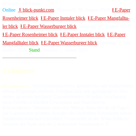
[45/3/1/–; ein Fo­to].
Online
:
⤉ blick-punkt.com
, Mitt­woch, 28. Au­gust 2019;
⭱ E-Paper
Ro­sen­hei­mer blick
,
⭱ E-Paper Inn­ta­ler blick
,
⭱ E-Paper Mang­fall­ta­
ler blick
,
⭱ E-Paper Was­ser­bur­ger blick
, Sams­tag, 31. Au­gust 2019;
⭱ E-Paper Ro­sen­hei­mer blick
,
⭱ E-Paper Inn­ta­ler blick
,
⭱ E-Paper
Mang­fall­ta­ler blick
,
⭱ E-Paper Was­ser­bur­ger blick
, Sams­tag, 7. Sep­
tem­ber 2019.
Stand
: Neu­jahr, 1. Ja­nu­ar 2025.
Eckdaten
Rosenheim —
Abwechslungsreiches, gemütliches und traditionelles
Wiesn-Programm, moderne Fahr­geschäfte mit spek­ta­ku­lä­ren Neu­
hei­ten, ge­wohnt herz­hafte Gaumenfreuden für jeden Ge­schmack,
dazu Dirndln in feschen Ge­wän­dern und Bur­schen in
Krachledernen: Ob­schon rund eine Million Be­sucher an 16 Tagen
zur Loretowiese strö­men, bewahrt das Herbstfest Rosenheim seinen
fa­mi­lien­freund­li­chen Charakter. Veranstalter ist der Wirtschaftliche
Verband der Stadt und des Landkreises Rosenheim e. V.