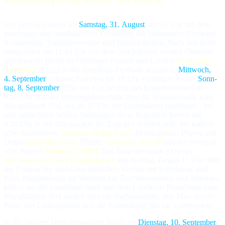
Los geht es endlich am
Samstag, 31. August
, um 11 Uhr mit dem
präch­ti­gen und mu­si­ka­li­schen Fest­ein­zug der Braue­reien, Fest­wir­te,
Schau­stel­ler, Tra­di­tions­ver­ei­ne und Mu­sik­ka­pel­len. Nach den Er­öff­
nungs­re­den um 11.45 Uhr vor dem Glücks­ha­fen wer­den Ober­bür­
ger­meis­te­rin Bauer im Flötzinger Fest­zelt und Land­rat
Wolfgang
Berthaler
(
CSU
) in der AuerBräu-Fest­halle an­zap­fen.
Mitt­woch,
4. Sep­tem­ber
, er­hal­ten Fa­mi­lien bis 18 Uhr er­mä­ßig­te Prei­se.
Sonn­
tag, 8. Sep­tem­ber
, führt der Kir­chen­zug des Erntedankfestes ab
9.15 Uhr von der Prinz­re­gen­ten­stra­ße über die Rat­haus­stra­ße zum
Mangfallpark Süd, wo ab 10 Uhr der Got­tes­dienst statt­fin­det – bei
sehr schlech­tem Wet­ter, Stark­re­gen et­wa, be­ginnt er be­reits um
9.30 Uhr in der Ni­ko­laus­kir­che. Zu­ge­gen wer­den sein: der ka­tho­li­
sche Stadt­pfar­rer
Andreas Maria Zach
, Dom­ka­pi­tu­lar Pfar­rer und
De­kan
Daniel Reichel
, Pfar­rer
Sebastian Heindl
und der evan­ge­li­
sche Pfarrer
Reimund Seidel
. Das Bauern­ehe­paar ist heuer
Johanna und Josef Berghammer
aus Halfing. Ge­gen 11 Uhr führt
der Fest­zug der land­wirt­schaft­li­chen Ver­ei­ne mit Erntekrone und
Erler Passions­kreuz im Ver­bund mit Trach­ten­ver­ei­nen und Mu­sik­ka­
pel­len aus der kreis­freien Stadt und dem Land­kreis Rosenheim vom
Mangfallpark Süd zu­rück über die Rathaus­stra­ße, den Max-Josefs-
Platz, den Ludwigsplatz und die Kaiserstraße hin zur Loretowiese.
In der zweiten Herbstfestwoche findet am
Diens­tag, 10. Sep­tem­ber
,