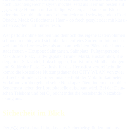
noch „trach­ten­ge­recht“ sty­len möch­te, setzt als Herr am bes­ten auf
h.c.
­wer­ti­ge Hem­den und auf­fäl­li­ge Wes­ten, als Da­me auf Blu­sen
oder ei­ne Kom­bi­na­tion aus Lei­nen­mie­der und schwin­gen­dem Rock.
Ob­acht, Madl: Ge­floch­te­nes Haar – ob frech ge­stylt oder mit klas­si­
schen Zöp­fen – ist immer fesch.
Wer partout online bleiben und dennoch das eigene Da­ten­vo­lu­men
scho­nen möch­te, wird sich über kos­ten­freies Sur­fen im In­ter­net so­
wohl auf der Loretowiese als auch an be­lieb­ten Plät­zen der In­nen­
stadt freuen – Hot­spots: Sa­lin­gar­ten, Salinplatz, Fuß­gän­ger­zo­ne,
Max-Josefs-Platz, Lud­wigs­platz, Grü­ner Markt, Bus­bahn­hof, Rie­
der­gar­ten, Salz­sta­del, Lok­schup­pen, Tourist Info, Mühlbachbogen
und Süd­ti­ro­ler Platz. Ex­klu­siv für das Herbstfest ver­drei­facht die
komro
die kos­ten­lo­se Nut­zungs­dauer des CITY
WLAN
von zwei
auf sechs Stun­den. Da­rüber hin­aus er­höht der Mo­bil­funk­an­bie­ter
Vo­da­fone vor­über­ge­hend sei­ne Netz­ka­pa­zi­tä­ten, in­dem ein mo­bi­ler
Sen­de­mast ne­ben der Lo­re­to­ka­pel­le auf­ge­baut wird. Bei der Deut­
schen Te­le­kom und bei O₂ reicht in­des die be­ste­hen­de Netz­ab­de­
ckung aus.
Sicherheit im Blick
Der
WV
weist darauf hin, dass aus Si­cher­heits­grün­den und aus