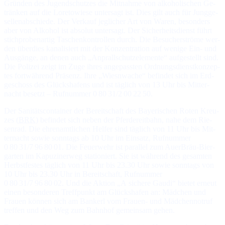
Grün­den des Ju­gend­schut­zes die Mit­nah­me von al­ko­ho­li­schen Ge­
trän­ken auf die Lo­re­to­wie­se un­ter­sagt ist. Dies gilt auch für Jung­ge­
sel­len­ab­schie­de. Der Ver­kauf jeg­li­cher Art von Wa­ren, be­son­ders
aber von Al­ko­hol ist ab­so­lut un­ter­sagt. Der Si­cher­heits­dienst führt
stich­pro­ben­ar­tig Ta­schen­kon­trol­len durch. Die Be­su­cher­strö­me wer­
den über­dies ka­na­li­siert mit der Kon­zen­tra­tion auf we­ni­ge Ein- und
Aus­gän­ge, an de­nen auch „An­prall­schutz­ele­men­te“ auf­ge­stellt sind.
Die Po­li­zei zeigt im Zu­ge ih­res an­ge­pass­ten Ord­nungs­dienst­kon­zep­
tes fort­wäh­rend Prä­senz. Ih­re „Wiesn­wa­che“ be­fin­det sich im Erd­
ge­schoss des Glücks­ha­fens und ist täg­lich von 13 Uhr bis Mit­ter­
nacht be­setzt – Ruf­num­mer 0 80 31/2 00 22 50.
Der Sanitätscontainer der Bereitschaft des Baye­ri­schen Ro­ten Kreu­
zes (
BRK
) be­fin­det sich ne­ben der Pfer­de­reit­bahn, na­he dem Rie­
sen­rad. Die eh­ren­amt­li­chen Hel­fer sind täg­lich von 11 Uhr bis Mit­
ter­nacht so­wie sonn­tags ab 10 Uhr im Ein­satz, Ruf­num­mer
0 80 31/7 96 80 01. Die Feuer­wehr ist pa­ral­lel zum AuerBräu-Bier­
gar­ten im Ka­pu­zi­ner­weg sta­tio­niert. Sie ist wäh­rend des ge­sam­ten
Herbst­fes­tes täg­lich von 11 Uhr bis 23.30 Uhr so­wie sonn­tags von
10 Uhr bis 23.30 Uhr in Be­reit­schaft, Ruf­num­mer
0 80 31/7 96 80 02. Und die Ak­tion „A si­che­re Gau­di“ bie­tet er­neut
ei­nen be­son­de­ren Treff­punkt am Glücks­ha­fen an: Mäd­chen und
Frauen kön­nen sich am Ban­kerl vom Frauen- und Mäd­chen­not­ruf
tref­fen und den Weg zum Bahn­hof ge­mein­sam gehen.