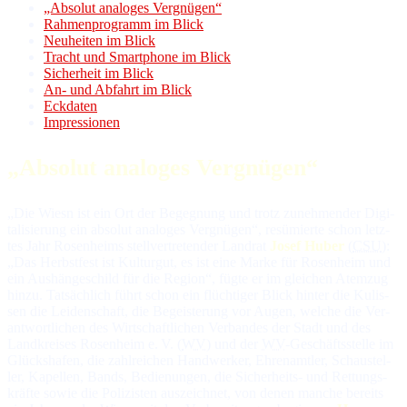
„Absolut analoges Vergnügen“
Rahmenprogramm im Blick
Neuheiten im Blick
Tracht und Smartphone im Blick
Sicherheit im Blick
An- und Abfahrt im Blick
Eckdaten
Impressionen
„Absolut analoges Vergnügen“
„Die Wiesn ist ein Ort der Begegnung und trotz zu­neh­men­der Di­gi­
ta­li­sie­rung ein ab­so­lut ana­lo­ges Ver­gnü­gen“, re­sü­mier­te schon letz­
tes Jahr Rosenheims stell­ver­tre­ten­der Land­rat
Josef Huber
(
CSU
):
„Das Herbstfest ist Kul­tur­gut, es ist ei­ne Marke für Rosenheim und
ein Aus­hän­ge­schild für die Re­gion“, füg­te er im glei­chen Atem­zug
hin­zu. Tat­säch­lich führt schon ein flüch­ti­ger Blick hin­ter die Ku­lis­
sen die Lei­den­schaft, die Be­geis­te­rung vor Au­gen, wel­che die Ver­
ant­wort­li­chen des Wirt­schaft­li­chen Ver­ban­des der Stadt und des
Land­krei­ses Ro­sen­heim e. V. (
WV
) und der
WV
-Ge­schäfts­stel­le im
Glückshafen, die zahl­rei­chen Hand­wer­ker, Ehren­amt­ler, Schau­stel­
ler, Ka­pel­len, Bands, Be­die­nun­gen, die Si­cher­heits- und Ret­tungs­
kräf­te so­wie die Po­li­zis­ten aus­zeich­net, von de­nen man­che be­reits