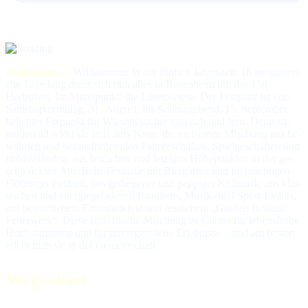
Rosenheim —
Willkommen in der fünften Jahreszeit: 16 er­eig­nis­rei­
che Tage lang dreht sich nun alles in Rosen­heim um das 158.
Herbstfest. Im Mit­tel­punkt: die Loretowiese. Der Fest­platz ist von
Sams­tag­vor­mit­tag, 31. Au­gust, bis Sonn­tag­abend, 15. Sep­tem­ber,
be­lieb­ter Fix­punkt für Wiesnbesucher von nah und fern. Denn sti­
mu­lie­rend wirkt sie stets aufs Neue, die viel­sei­ti­ge Mi­schung aus be­
währ­ten und heraus­for­dern­den Fahr­ge­schäf­ten, Spiel­ge­schäf­ten und
Im­biss­stän­den, aus fest­li­chen und fet­zi­gen Hö­he­punk­ten in der ge­
schmück­ten AuerBräu-Fest­halle mit Bier­gar­ten und im präch­ti­gen
Flötzinger Fest­zelt, aus ge­die­ge­ner und pep­pi­ger Ku­li­na­rik, aus klas­
si­schen und ener­gie­ge­la­de­nen Fa­mi­lien-, Musik- und Sport-Events,
aus be­sinn­li­chem Ern­te­dank­fest und fest­li­chem „Gro­ßen Bril­lant-
Feuer­werk“. Diese fan­tas­ti­sche Mi­schung ist Ga­rant für le­bens­fro­he
Hoch­stim­mung und für un­ver­gess­li­che Er­leb­nis­se – und am bes­ten
er­lebt man sie in der Gemeinschaft.
Wegweiser