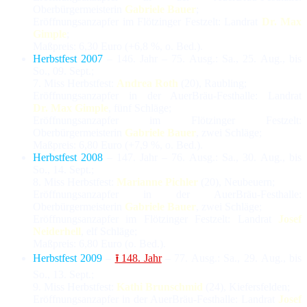
Oberbürgermeisterin
Gabriele Bauer
;
Eröffnungsanzapfer im Flötzinger Festzelt: Landrat
Dr. Max
Gimple
;
Maßpreis: 6,30 Euro (+6,8 %, o. Bed.).
Herbstfest 2007
– 146. Jahr – 75. Ausg.: Sa., 25. Aug., bis
So., 09. Sept.;
7. Miss Herbstfest:
Andrea Roth
(20), Raubling;
Eröffnungsanzapfer in der AuerBräu-Festhalle: Landrat
Dr. Max Gimple
, fünf Schläge;
Eröffnungsanzapfer im Flötzinger Festzelt:
Oberbürgermeisterin
Gabriele Bauer
, zwei Schläge;
Maßpreis: 6,80 Euro (+7,9 %, o. Bed.).
Herbstfest 2008
– 147. Jahr – 76. Ausg.: Sa., 30. Aug., bis
So., 14. Sept.;
8. Miss Herbstfest:
Marianne Pichler
(20), Neubeuern;
Eröffnungsanzapfer in der AuerBräu-Festhalle:
Oberbürgermeisterin
Gabriele Bauer
, zwei Schläge;
Eröffnungsanzapfer im Flötzinger Festzelt: Landrat
Josef
Neiderhell
, elf Schläge;
Maßpreis: 6,80 Euro (o. Bed.).
Herbstfest 2009
–
⭱ 148. Jahr
– 77. Ausg.: Sa., 29. Aug., bis
So., 13. Sept.;
9. Miss Herbstfest:
Kathi Brunschmid
(24), Kiefersfelden;
Eröffnungsanzapfer in der AuerBräu-Festhalle: Landrat
Josef