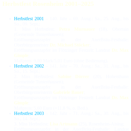
Herbstfest Rosenheim 2001–2025
Herbstfest 2001
– 140. Jahr – 69. Ausg.: Sa., 25. Aug., bis
So., 09. Sept.;
1. Miss Herbstfest:
Petra Murnauer
(18), Oberrain
(Gemeinde Tuntenhausen);
Eröffnungsanzapfer in der AuerBräu-Festhalle:
Oberbürgermeister
Dr. Michael Stöcker
;
Eröffnungsanzapfer im Flötzinger Festzelt: Landrat
Dr. Max
Gimple
;
Maßpreis: 9,80 Mark/5,01 Euro (ohne Bedienung).
Herbstfest 2002
– 141. Jahr – 70. Ausg.: Sa., 31. Aug., bis
So., 15. Sept.;
2. Miss Herbstfest:
Sabine Dörrer
(20), Hohenthann
(Gemeinde Tuntenhausen);
Eröffnungsanzapfer in der AuerBräu-Festhalle:
Oberbürgermeisterin
Gabriele Bauer
;
Eröffnungsanzapfer im Flötzinger Festzelt: Landrat
Dr. Max
Gimple
;
Maßpreis: 5,60 Euro (+11,8 %, o. Bed.).
Herbstfest 2003
– 142. Jahr – 71. Ausg.: Sa., 30. Aug., bis
So., 14. Sept.;
3. Miss Herbstfest:
Lisa Artmann
(25), Rosenheim-Aising;
Eröffnungsanzapfer in der AuerBräu-Festhalle: Landrat