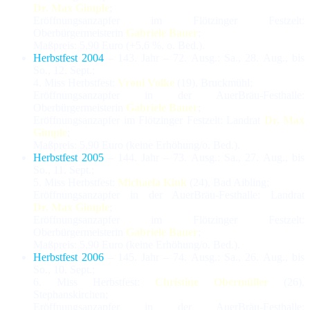
Dr. Max Gimple
;
Eröffnungsanzapfer im Flötzinger Festzelt:
Oberbürgermeisterin
Gabriele Bauer
;
Maßpreis: 5,90 Euro (+5,6 %, o. Bed.).
Herbstfest 2004
– 143. Jahr – 72. Ausg.: Sa., 28. Aug., bis
So., 12. Sept.;
4. Miss Herbstfest:
Vroni Volke
(19), Bruckmühl;
Eröffnungsanzapfer in der AuerBräu-Festhalle:
Oberbürgermeisterin
Gabriele Bauer
;
Eröffnungsanzapfer im Flötzinger Festzelt: Landrat
Dr. Max
Gimple
;
Maßpreis: 5,90 Euro (keine Erhöhung/o. Bed.).
Herbstfest 2005
– 144. Jahr – 73. Ausg.: Sa., 27. Aug., bis
So., 11. Sept.;
5. Miss Herbstfest:
Michaela Kink
(24), Bad Aibling;
Eröffnungsanzapfer in der AuerBräu-Festhalle: Landrat
Dr. Max Gimple
;
Eröffnungsanzapfer im Flötzinger Festzelt:
Oberbürgermeisterin
Gabriele Bauer
;
Maßpreis: 5,90 Euro (keine Erhöhung/o. Bed.).
Herbstfest 2006
– 145. Jahr – 74. Ausg.: Sa., 26. Aug., bis
So., 10. Sept.;
6. Miss Herbstfest:
Christine Obermüller
(26),
Stephanskirchen;
Eröffnungsanzapfer in der AuerBräu-Festhalle: