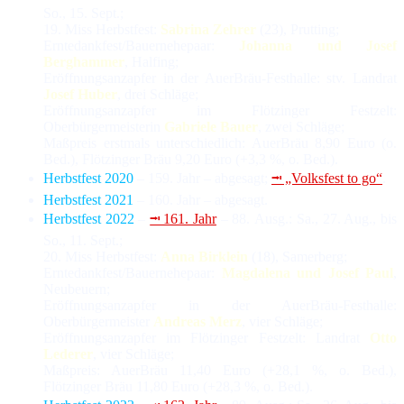
So., 15. Sept.;
19. Miss Herbstfest:
Sabrina Zehrer
(23), Prutting;
Erntedankfest/Bauernehepaar:
Johanna und Josef
Berghammer
, Halfing;
Eröffnungsanzapfer in der AuerBräu-Festhalle: stv. Landrat
Josef Huber
, drei Schläge;
Eröffnungsanzapfer im Flötzinger Festzelt:
Oberbürgermeisterin
Gabriele Bauer
, zwei Schläge;
Maßpreis erstmals unterschiedlich: AuerBräu 8,90 Euro (o.
Bed.), Flötzinger Bräu 9,20 Euro (+3,3 %, o. Bed.).
Herbstfest 2020
– 159. Jahr – abgesagt;
⭲ „Volksfest to go“
.
Herbstfest 2021
– 160. Jahr – abgesagt.
Herbstfest 2022
–
⭲ 161. Jahr
– 88. Ausg.: Sa., 27. Aug., bis
So., 11. Sept.;
20. Miss Herbstfest:
Anna Birklein
(18), Samerberg;
Erntedankfest/Bauernehepaar:
Magdalena und Josef Paul
,
Neubeuern;
Eröffnungsanzapfer in der AuerBräu-Festhalle:
Oberbürgermeister
Andreas Merz
, vier Schläge;
Eröffnungsanzapfer im Flötzinger Festzelt: Landrat
Otto
Lederer
, vier Schläge;
Maßpreis: AuerBräu 11,40 Euro (+28,1 %, o. Bed.),
Flötzinger Bräu 11,80 Euro (+28,3 %, o. Bed.).