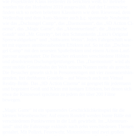
wie Pro­jekt­lei­ter Klaus Hertreiter zu be­rich­ten weiß, 67 Be­trie­be
wur­den für das Herbst­fest 2019 aus­ge­wählt. Auf der Lo­re­to­wie­se
fin­den sich so ne­ben be­lieb­ten Klas­si­kern wie dem Rie­sen­rad, dem
Wel­len­flug und dem Au­to-Skoo­ter auch
h.c.
span­nen­de Neu­hei­ten
wie das „Dschun­gel Camp“, das „Dae­mo­nium“, das „9D Action Ci­
ne­ma“, das „Magic Game“, das „Aben­teuer­land“, die „Bay­ri­sche
Gaudi“ und „Mr. Gravity“, bei den Schman­kerln „Luxi’s Ori­gi­nal
Spree­wald­gur­ken“ und „Süß­wa­ren Weiss“. Je­des Fahr­ge­schäft war­
tet mit ei­ge­nen atem­be­rau­ben­den Ef­fek­ten auf. So ist das „Dschun­
gel Camp“ mit den neues­ten Spaß­ef­fek­ten und ei­nem Ac­tion-Lauf­
par­cour aus­ge­stat­tet: Die Be­su­cher er­kun­den ver­schie­de­ne Höh­len
und ab­sol­vie­ren Dschun­gel­prü­fun­gen. Das „Dae­mo­ni­um“ wird als
ers­te mo­bi­le Geis­ter­bahn der Welt sei­nem Na­men mehr als ge­recht:
Die Be­su­cher gru­seln sich in Per­so­nen­zü­gen mit vier zu­sam­men­hän­
gen­den, frei dreh­ba­ren Gon­deln – auf Wunsch auch mit Vir­tual
Reality-Brille. Das „9D Ac­tion Cinema“ ist ge­eig­net für je­der­mann
und be­geis­tert Groß und Klein mit lus­ti­gen Ef­fek­ten, bei de­nen sich
et­wa die Ki­no­ses­sel syn­chron zu je­dem der über 200 Fil­me
bewegen.
„Magic Game“ ist ein spannendes Ge­schick­lich­keits­spiel für die
klei­nen Wiesn­be­su­cher: Auf ei­nem Ron­dell wer­den bun­te Bäl­le mit
ver­schie­de­nen Punkt­wer­ten in die Luft ge­wir­belt. Im „Aben­teuer­
land“ sind die Fahr­zeu­ge ex­klu­siv nach zehn ver­schie­de­nen The­men
ge­stal­tet. Mit Polizei, Feuerwehr, Mo­tor­rä­dern und zwei gro­ßen