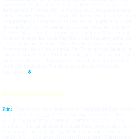
zum Herbst­fest fährt, den er­war­ten an die­sen Ta­gen am In­fo­stand
der AuerBräu-Fest­hal­le oder im Fest­bü­ro des Flötzinger Fest­zel­tes
ein kos­ten­lo­ses Bier­mar­kerl so­wie ei­ne Eh­ren­kar­te für ein be­lie­bi­ges
Fahr­ge­schäft pro Zug­ti­cket. Das Bil­let ist ei­ne Ta­ges­kar­te für Me­ri­
dian und
BOB
, die im Ge­samt­netz zwi­schen Mün­chen, Salz­burg,
Kuf­stein, Bayrisch­zell, Te­gern­see und Leng­gries gilt. Bis zu fünf
Per­so­nen kön­nen das Gu­ten-Tag-Ti­cket ei­nen Tag lang und so oft
sie wol­len nut­zen. Kos­ten: 23 Eu­ro für ei­ne Per­son, je­de wei­te­re
Per­son zahlt sie­ben Eu­ro Auf­preis. Das Ti­cket gilt von Mon­tag bis
Mitt­woch von 9 Uhr bis 3 Uhr des Fol­ge­ta­ges. Die kos­ten­freie Mit­
nah­me von bis zu drei Kin­dern zwi­schen 6 Jah­ren und 14 Jah­ren
pro Ti­cket ist mög­lich. Nun denn, auf geht’s zum Herbstfest
Rosenheim!
✻
Erstveröffentlichung
Print
: Ro­sen­hei­mer blick, Inn­ta­ler blick, Mang­fall­ta­ler blick, Was­ser­
bur­ger blick, 32.
Jg
.,
Nr
. 35/2019, Sams­tag, 31. Au­gust 2019,
S. 1/28–35, Ko­lum­ne „Leit­ar­ti­kel“ (Kurz­fas­sung) [515/17/5/9;
fünf Fo­tos]; Ro­sen­hei­mer blick, Inn­ta­ler blick, Mang­fall­ta­ler blick,
Was­ser­bur­ger blick, 32.
Jg
.,
Nr
. 36/2019, Sams­tag, 7. Sep­tem­
ber 2019, S. 14, Ko­lum­ne „Herbst­fest Ro­sen­heim“ (Kurz­fas­sung)