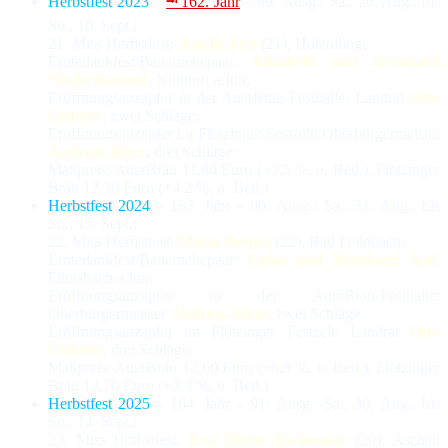
Herbstfest 2023
–
⭲ 162. Jahr
– 89. Ausg.: Sa., 26. Aug., bis
So., 10. Sept.;
21. Miss Herbstfest:
Amelie Frei
(21), Holzolling;
Erntedankfest/Bauernehepaar:
Elisabeth und Bernhard
Niederthanner
, Nußdorf a.Inn;
Eröffnungsanzapfer in der AuerBräu-Festhalle: Landrat
Otto
Lederer
, zwei Schläge;
Eröffnungsanzapfer im Flötzinger Festzelt: Oberbürgermeister
Andreas Merz
, drei Schläge;
Maßpreis: AuerBräu 11,80 Euro (+3,5 %, o. Bed.), Flötzinger
Bräu 12,30 Euro (+4,2 %, o. Bed.).
Herbstfest 2024
– 163. Jahr – 90. Ausg.: Sa., 31. Aug., bis
So., 15. Sept.;
22. Miss Herbstfest:
Maria Berger
(22), Bad Feilnbach;
Erntedankfest/Bauernehepaar:
Luisa und Bernhard Astl
,
Flintsbach a.Inn;
Eröffnungsanzapfer in der AuerBräu-Festhalle:
Oberbürgermeister
Andreas Merz
, zwei Schläge;
Eröffnungsanzapfer im Flötzinger Festzelt: Landrat
Otto
Lederer
, drei Schläge;
Maßpreis: AuerBräu 12,60 Euro (+6,8 %, o. Bed.), Flötzinger
Bräu 12,70 Euro (+3,3 %, o. Bed.).
Herbstfest 2025
– 164. Jahr – 91. Ausg.: Sa., 30. Aug., bis
So., 14. Sept.;
23. Miss Herbstfest:
Eva Maria Bachmaier
(20), Aschau