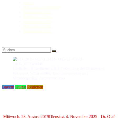
Events
Publikationen 2026 (WIP)
Publikationen 2025
Publikationen 2024
Publikationen 2023
Publikationen 2022
Publikationen 2021
Herbstfest Rosenheim 2019: Festeinzug der Brauereien,
Festwirte, Schausteller, Traditionsvereine und
Musikkapellen. Archivfoto: okk
Bayern
Kultur
Regionen
Herbstfest Rosenheim 2019
Die Loretowiese ruft!
Mittwoch, 28. August 2019
Dienstag, 4. November 2025
Dr. Olaf