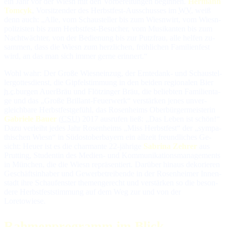
ein Jahr vor der Wiesn mit den Vor­be­rei­tun­gen be­gin­nen.
Hermann
Tomcyk
, Vor­sit­zen­der des Herbstfest-Aus­schus­ses im
WV
, weiß
denn auch: „Alle, vom Schau­stel­ler bis zum Wiesn­wirt, vom Wiesn­
po­li­zis­ten bis zum Herbstfest-Be­su­cher, vom Mu­si­kan­ten bis zum
Nacht­wäch­ter, von der Be­die­nung bis zur Putz­frau, al­le hel­fen zu­
sam­men, dass die Wiesn zum herz­li­chen, fröh­li­chen Fa­mi­lien­fest
wird, an das man sich im­mer ger­ne erinnert.“
Wohl wahr: Der Große Wiesneinzug, der Erntedank- und Schau­stel­
ler­got­tes­dienst, die Gip­fel­stim­mung in den bei­den re­gio­na­len Bier­
h.c.
­bur­gen AuerBräu und Flötzinger Bräu, die be­lieb­ten Fa­mi­lien­ta­
ge und das „Gro­ße Bril­lant-Feuer­werk“ ver­stär­ken je­nes un­ver­
gleich­ba­re Herbst­fest­ge­fühl, das Rosenheims Ober­bür­ger­meis­te­rin
Gabriele Bauer
(
CSU
) 2017 aus­ru­fen ließ: „Das Leben ist schön!“
Da­zu ver­leiht je­des Jahr Rosenheims „Miss Herbst­fest“ der „sym­pa­
thi­schen Wiesn“ in Süd­ost­ober­bayern ein all­zeit freund­li­ches Ge­
sicht: Heuer ist es die char­man­te 22-jäh­ri­ge
Sabrina Zehrer
aus
Prutting, Stu­den­tin des Me­dien- und Kom­mu­ni­ka­tions­ma­na­ge­ments
in München, die die Wiesn re­prä­sen­tiert. Da­r­über hin­aus de­ko­rie­ren
Ge­schäfts­in­ha­ber und Ge­wer­be­trei­ben­de in der Rosenheimer In­nen­
stadt ih­re Schau­fens­ter the­men­ge­recht und ver­stär­ken so die be­son­
de­re Herbst­fest­stim­mung auf dem Weg zur und von der
Loretowiese.
Rahmenprogramm im Blick