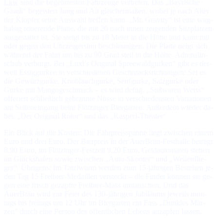
Lkw
sind die be­gehr­tes­ten Fahr­zeu­ge ver­tre­ten. Das „Bay­ri­sche
Gaudi“ be­geis­tert Jung und Alt glei­cher­ma­ßen, wo­bei je nach Al­ter
der Klop­fer sei­ne Aus­wahl tref­fen kann. „Mr. Gra­vi­ty“ ist ei­ne wag­
hal­sig ro­tie­ren­de Plat­te, die mit 20 nach in­nen zei­gen­den Sitz­plät­zen
aus­ge­stat­tet ist. Sie steigt bis zu 18 Me­ter in die Hö­he und kann mit
oder ge­gen den Uhr­zei­ger­sinn be­schleu­ni­gen. Die Plat­te neigt sich
wäh­rend der Fahrt um bis zu 90 Grad steil in die Hö­he. Adre­na­lin­
schub ver­bürgt. Bei „Lu­xi’s Ori­gi­nal Spree­wald­gur­ken“ gibt es der­
weil Es­sig­gur­ken in ver­schie­de­nen Ge­schmacks­rich­tun­gen: Sei es
die Ge­würz­gur­ke, Knob­lauch­gur­ke, Senf­gur­ke, Salz­gur­ke oder
Gur­ke mit Man­go­ge­schmack – es wird def­tig. „Süß­wa­ren Weiss“
of­fe­riert schließ­lich ge­brann­te Nüs­se in ver­schie­dens­ten Va­ria­tio­nen
am Sei­ten­ein­gang beim Flötzinger Biergarten. Au­ßer­dem wie­der da­
bei: „Der Ori­gi­nal Ro­tor“ und das „Kasperl-Theater“.
Ein Blick auf die Kosten: Die Fahrpreisspanne liegt zwi­schen ei­nem
Euro und drei Euro. Der Bier­preis in der AuerBräu-Fest­halle be­trägt
8,90 Eu­ro, im Flötzinger-Fest­zelt 9,20 Eu­ro. Geld­au­to­ma­ten ste­hen
im Glückshafen so­wie zwi­schen „Auto-Skooter“ und „Wel­len­flie­
ger“. Übri­gens: Im Tatzlwurm wer­den zum 15-jäh­ri­gen Be­ste­hen je­
den Tag 15 Frei­bier-Me­dail­len ver­steckt – die Fin­der kön­nen sie ge­
gen ei­ne frisch ge­zapf­te Frei­bier-Mass um­tau­schen. Und das
AuerBräu wird zur Feier des 130-jäh­ri­gen Ju­bi­lä­ums je­weils mon­
tags bis frei­tags um 12 Uhr im Bier­gar­ten ein Fass „Dunk­les Mär­
zen“ durch ei­ne Per­son des öf­fent­li­chen Le­bens an­zap­fen lassen.