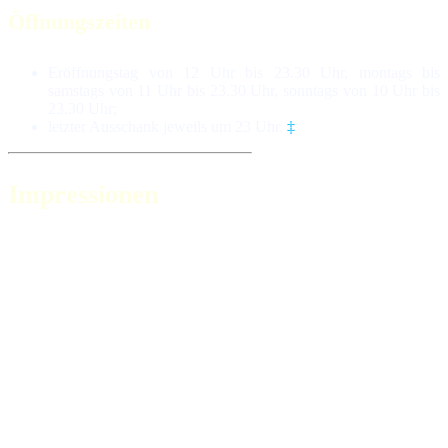
Öffnungszeiten
Eröffnungstag von 12 Uhr bis 23.30 Uhr, montags bis
samstags von 11 Uhr bis 23.30 Uhr, sonntags von 10 Uhr bis
23.30 Uhr;
letzter Ausschank jeweils um 23 Uhr.
‡
Impressionen