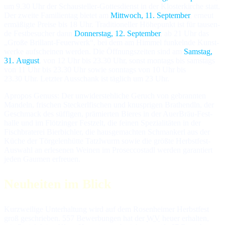
um 9.30 Uhr der Schau­stel­ler-Got­tes­dienst in der Klos­ter­kir­che statt.
Der zwei­te Fa­mi­lien­tag bie­tet am
Mitt­woch, 11. Sep­tem­ber
, er­neut
er­mä­ßig­te Prei­se bis 18 Uhr. Tra­di­tio­nel­ler Hö­he­punkt ist für tau­sen­
de Fest­be­su­cher dann
Don­ners­tag, 12. Sep­tem­ber
, ab 21 Uhr das
„Große Brillant-Feuerwerk“, bei dem am Him­mel fun­keln­de Kunst­
wer­ke auf­schei­nen wer­den. Die Öff­nungs­zei­ten sind am
Sams­tag,
31. Au­gust
, von 12 Uhr bis 23.30 Uhr, sonst mon­tags bis sams­tags
von 11 Uhr bis 23.30 Uhr so­wie sonn­tags von 10 Uhr bis
23.30 Uhr. Letz­ter Aus­schank ist täg­lich um 23 Uhr.
Apropos Genuss: Der unwiderstehliche Geruch von ge­brann­ten
Man­deln, fri­schen Ste­ckerl­fi­schen und knus­pri­gen Brat­hendln, der
Ge­schmack des süf­fi­gen, prä­mier­ten Bie­res in der AuerBräu-Fest­
hal­le und im Flötzinger Fest­zelt, die fei­nen Spe­zia­li­tä­ten in der
Fisch­bra­te­rei Bierbichler, die haus­ge­mach­ten Schman­kerl aus der
Kü­che der Tör­ge­len­hüt­te Tatzlwurm so­wie die größ­te Herbst­fest-
Aus­wahl an er­le­se­nen Wei­nen im Pro­sec­co­stadl wer­den ga­ran­tiert
je­den Gau­men erfreuen.
Neuheiten im Blick
Kurzweilige Unterhaltung wird auf dem Rosenheimer Herbstfest
groß ge­schrie­ben. 557 Be­wer­bun­gen hat der
WV
heuer er­hal­ten,