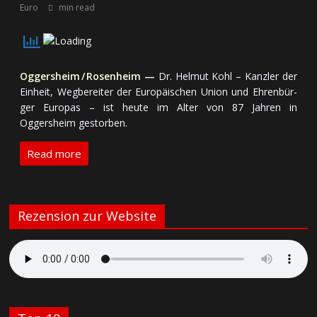
Euro
min read
Oggersheim / Rosenheim —
Dr. Helmut Kohl – Kanz­ler der
Ein­heit, Weg­be­rei­ter der Eu­ro­päi­schen Union und Ehren­bür­
ger Eu­ro­pas – ist heu­te im Al­ter von 87 Jah­ren in
Oggersheim ge­stor­ben.
Read more
Rezension zur Website