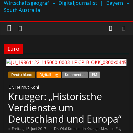
Wirtschaftsgeograf – Digitaljournalist | Bayern –
South Australia
Euro
Deutschland
Digitalblog
Kommentar
PM
Dr. Helmut Kohl
Krueger: „Historische
Verdienste um
Deutschland und Europa“
,
Freitag, 16. Juni 2017
Dr. Olaf Konstantin Krueger M.A.
EU