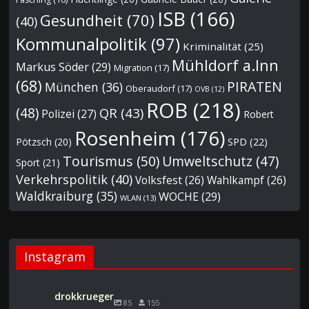
ISB
(166)
Gesundheit
(70)
(40)
Kommunalpolitik
(97)
Kriminalität
(25)
Mühldorf a.Inn
Markus Söder
(29)
Migration
(17)
(68)
PIRATEN
München
(36)
Oberaudorf
(17)
OVB
(12)
ROB
(218)
(48)
QR
(43)
Polizei
(27)
Robert
Rosenheim
(176)
Pötzsch
(20)
SPD
(22)
Tourismus
(50)
Umweltschutz
(47)
Sport
(21)
Verkehrspolitik
(40)
Volksfest
(26)
Wahlkampf
(26)
Waldkraiburg
(35)
WOCHE
(29)
WLAN
(13)
Instagram
drokkrueger
85
155