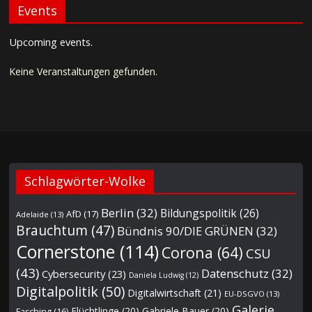
Events
Upcoming events.
Keine Veranstaltungen gefunden.
Schlagwörter-Wolke
Berlin
(32)
Bildungspolitik
(26)
AfD
(17)
Adelaide
(13)
Brauchtum
(47)
Bündnis 90/DIE GRÜNEN
(32)
Cornerstone
(114)
Corona
(64)
CSU
(43)
Datenschutz
(32)
Cybersecurity
(23)
Daniela Ludwig
(12)
Digitalpolitik
(50)
Digitalwirtschaft
(21)
EU-DSGVO
(13)
Galerie
Flüchtlinge
(20)
Gabriele Bauer
(20)
Fasching
(16)