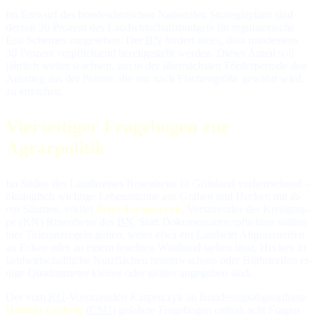
Im Entwurf des bundesdeutschen Nationalen Stra­te­gie­plans sind
der­zeit 20 Pro­zent des Land­wirt­schafts­bud­gets für re­gu­la­to­ri­sche
Eco Schemes vor­ge­se­hen. Der
BN
for­dert in­des, dass min­des­tens
30 Pro­zent ver­pflich­tend be­reit­ge­stellt wer­den. Die­ser An­teil soll
jähr­lich wei­ter wach­sen, um in der über­nächs­ten För­der­perio­de den
Aus­stieg aus der Prä­mie, die nur nach Flä­chen­grö­ße ge­währt wird,
zu erreichen.
Vierseitiger Fragebogen zur
Agrarpolitik
Im Süden des Landkreises Rosenheim ist Grünland vor­herr­schend –
öko­lo­gisch wich­ti­ge Le­bens­räu­me aus Grä­ben und He­cken mit ih­
ren Säu­men, er­klärt
Peter Kasperczyk
, Vor­sit­zen­der der Kreis­grup­
pe (KN) Rosenheim des
BN
. Statt Do­ku­men­ta­tions­pflich­ten soll­ten
hier To­le­ranz­re­geln gel­ten, wenn et­wa ein Land­wirt Alt­gras­strei­fen
an Ecken oder an ei­nem feuch­ten Wald­rand ste­hen lässt, He­cken in
land­wirt­schaft­li­che Nutz­flä­chen hinein­wach­sen oder Blüh­strei­fen ei­
ni­ge Qua­drat­me­ter klei­ner oder grö­ßer an­ge­ge­ben sind.
Der vom
KG
-Vorsitzenden Kasperczyk an Bun­des­tags­ab­ge­ord­ne­te
Daniela Ludwig
(
CSU
) ge­lei­te­te Fra­ge­bo­gen ent­hält acht Fra­gen