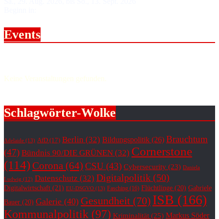
Sa., 29. Aug. 2026, bis So., 13. Sept. 2026
Beginn in:
Events
Upcoming events.
Keine Veranstaltungen gefunden.
Schlagwörter-Wolke
Brauchtum
Berlin
(32)
Bildungspolitik
(26)
AfD
(17)
Adelaide
(13)
Cornerstone
(47)
Bündnis 90/DIE GRÜNEN
(32)
(114)
Corona
(64)
CSU
(43)
Cybersecurity
(23)
Daniela
Digitalpolitik
(50)
Datenschutz
(32)
Ludwig
(12)
Digitalwirtschaft
(21)
Flüchtlinge
(20)
Gabriele
Fasching
(16)
EU-DSGVO
(13)
ISB
(166)
Gesundheit
(70)
Galerie
(40)
Bauer
(20)
Kommunalpolitik
(97)
Markus Söder
Kriminalität
(25)