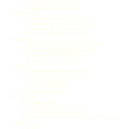
„Respekt-Rente“: Pro und Kontra
Grundeinkommen: Pro und Kontra
Digitalisierung
Hype um ChatGPT: 2023er-Debatte um KI
Homeoffice: 2022 bedingt „neue Normalität“
EU-DSGVO: 2018 „Furcht übertrieben“
Digitalisierung: 2016 „unsere Gegenwart“
Regionen
Raumordnungsverfahren Brenner-Nordzulauf 2021
Herbstfest: Gmiatlich – traditionsreich – fetzig
Rosenheim: Gute wirtschaftliche Noten
Migration: Strategien der Kommunen
Australien
60 Jahre „Bund der Bayern“ in Adelaide
40 Jahre „Radio Austria 4“ in Adelaide
69. Frankfurter Buchmesse
68. Frankfurter Buchmesse
67. Frankfurter Buchmesse
Digitalblog
Journalismus und KI
Cyberattacke auf Telekom: „Warnsignal“
Elektromobilität: „im Alltag verankern“
Standpunkt: „Für eine gesamtverantwortliche Digitalpolitik“
Presse
Events