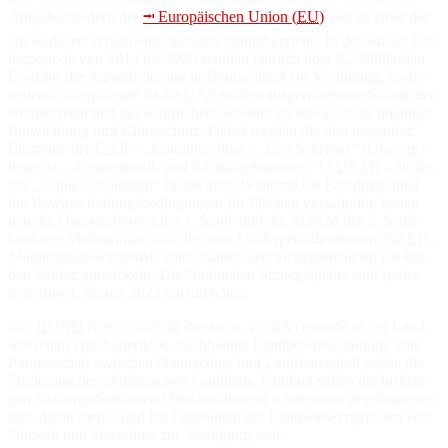
Auf­ga­ben­fel­dern der
⭲ Eu­ro­pä­i­schen Union (
EU
)
und ist ei­ner der
am stärks­ten ver­ge­mein­schaf­te­ten Po­li­tik­be­rei­che. In der letz­ten För­
der­perio­de von 2014 bis 2020 stan­den jähr­lich über 6,2 Mil­liar­den
Eu­ro für die Agrar­för­de­rung in Deutsch­land zur Ver­fü­gung. In der
neuen För­der­perio­de ist die
GAP
stär­ker aus­ge­rich­tet am Schutz der
Bio­di­ver­si­tät und der na­tür­li­chen Res­sour­cen so­wie an nach­hal­ti­ger
Ent­wick­lung und Kli­ma­schutz. Da­bei wer­den die drei tra­gen­den
Ele­men­te der
GAP
– „Kon­di­tio­na­li­tät“, „Eco Schemes“ (Öko­re­ge­
lun­gen), „Agrar­um­welt- und Kli­ma­maß­nah­men“ (
AUKM
) – als de­
ren „Grü­ne Ar­chi­tek­tur“ be­zeich­net: Wäh­rend die Kon­di­tio­na­li­tät
die Be­wirt­schaf­tungs­be­din­gun­gen für Flä­chen vor­schreibt, be­nen­
nen die Öko­re­ge­lun­gen der 1. Säu­le und die
AUKM
der 2. Säu­le
kon­kre­te Maß­nah­men. Für die neue För­der­perio­de müs­sen al­le
EU
-
Mit­glied­staa­ten erst­mals ei­nen Na­tio­na­len Stra­te­gie­plan für die bei­
den Säu­len ent­wi­ckeln. Die Na­tio­na­len Stra­te­gie­plä­ne sind spä­tes­
tens zum 1. Ja­nu­ar 2022 einzureichen.
Der
BUND
Naturschutz in Bayern e. V. (
BN
) er­strebt in der Land­
wirt­schaft ei­ne bäuer­li­che, nach­hal­ti­ge Land­be­wirt­schaf­tung, ei­ne
Part­ner­schaft zwi­schen Na­tur­schutz und Land­wirt­schaft so­wie die
För­de­rung des öko­lo­gi­schen Land­baus. Kon­kret sol­len die bis­he­ri­
gen flä­chen­ge­bun­de­nen Di­rekt­zah­lun­gen schritt­wei­se ab­ge­baut wer­
den, da­mit mehr Geld für Leis­tun­gen der Land­wir­te zu­guns­ten von
Um­welt und Tier­schutz zur Ver­fü­gung steht.