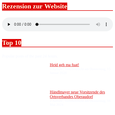
Rezension zur Website
Top 10
Popular posts of the past 24 hours.
Heid geh ma fuat!
3 Aufrufe
|
veröffentlicht am Donnerstag, 15.
Januar 2026
Händlmayer neue Vorsitzende des
Ortsverbandes Oberaudorf
2 Aufrufe
|
veröffentlicht am Donnerstag, 16.
Mai 2024