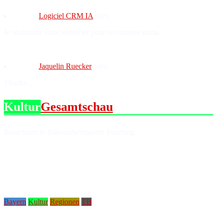
Logiciel CRM IA
says:
Je souhaitais vous remercier pour ce contenu stimu...
Jaquelin Ruecker
says:
Thanks....
Kultur
Gesamtschau
Brauchtum in Südostoberbayern: Fasching.
Bayern
Kultur
Regionen
TB