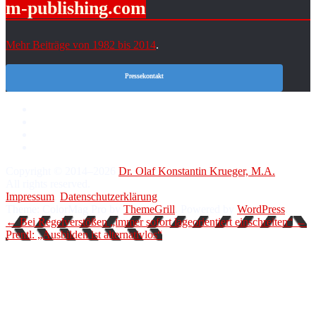
m-publishing.com
Mehr Beiträge von 1982 bis 2014
.
Pressekontakt
Copyright © 2014–2026
Dr. Olaf Konstantin Krueger, M.A.
All rights reserved.
Impressum
.
Datenschutzerklärung
.
Theme: ColorMag Pro by
ThemeGrill
. Powered by
WordPress
.
← Bei Regelverstößen „immer sofort lageorientiert einschreiten“
←
Prentl: „Ausbilden ist alternativlos“