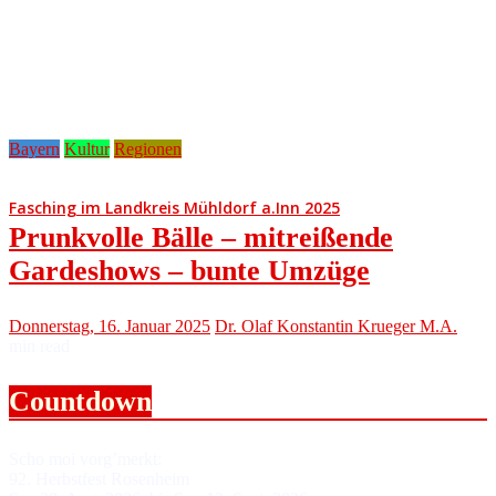
Bayern
Kultur
Regionen
Fasching im Landkreis Mühldorf a.Inn 2025
Prunkvolle Bälle – mitreißende
Gardeshows – bunte Umzüge
Donnerstag, 16. Januar 2025
Dr. Olaf Konstantin Krueger M.A.
min read
Countdown
Scho moi vorg’merkt:
92. Herbstfest Rosenheim