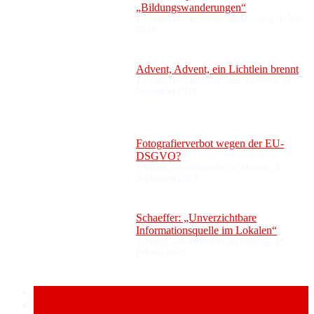
„Bildungswanderungen“
1 Aufruf
|
veröffentlicht am Dienstag, 1. Mai
2018
Advent, Advent, ein Lichtlein brennt
1 Aufruf
|
veröffentlicht am Mittwoch, 21.
November 2018
Fotografierverbot wegen der EU-
DSGVO?
1 Aufruf
|
veröffentlicht am Montag, 2.
September 2019
Schaeffer: „Unverzichtbare
Informationsquelle im Lokalen“
1 Aufruf
|
veröffentlicht am Montag, 15.
Februar 2021
Popular
Recent