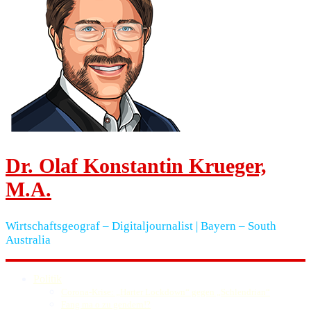
Dr. Olaf Konstantin Krueger,
M.A.
Wirtschaftsgeograf – Digitaljournalist | Bayern – South
Australia
Politik
Corona-Krise: „Harter Lockdown“ gegen „Schlendrian“
Fang ma o zu gendern!?