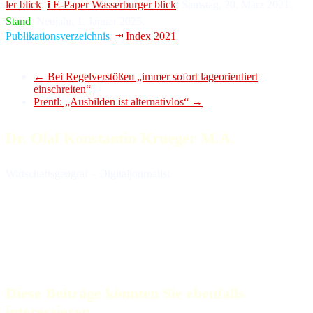
ler blick
,
⭱ E-Paper Was­ser­bur­ger blick
, Sams­tag, 20. März 2021.
Stand
: Neu­jahr, 1. Ja­nu­ar 2025.
Publikationsverzeichnis
:
⭲ Index 2021
.
←
Bei Regelverstößen „immer sofort lageorientiert
einschreiten“
Prentl: „Ausbilden ist alternativlos“
→
Dr. Olaf Konstantin Krueger M.A.
Wirtschaftsgeograf – Digitaljournalist
Diese Beiträge könnten Sie ebenfalls
interessieren...