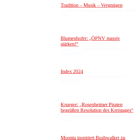
Tradition – Musik – Vergnügen
2 Aufrufe
|
veröffentlicht am Montag, 11. Mai
2026
Blumenhofer: „ÖPNV massiv
stärken!“
2 Aufrufe
|
veröffentlicht am Montag, 12.
August 2019
Index 2024
2 Aufrufe
|
veröffentlicht am Montag, 1.
Januar 2024
Krueger: „Rosenheimer Piraten
begrüßen Resolution des Kreistages“
1 Aufruf
|
veröffentlicht am Mittwoch, 24.
Mai 2017
Moonta inspiriert Bushwalker zu