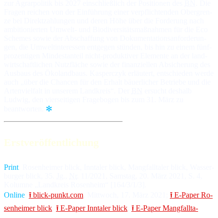
zur Agrar­po­li­tik bis 2027 ein­schließ­lich der Po­si­tio­nen des
BN
. Die
Fra­gen rei­chen von der Ein­füh­rung ei­ner ver­pflich­ten­den Ober­gren­
ze bei Di­rekt­zah­lun­gen und de­ren Hö­he über die For­de­rung nach
am­bi­tio­nier­ten Um­welt- und Bio­di­ver­si­täts­maß­nah­men für die Eco
Schemes so­wie der Ab­schaf­fung von Do­ku­men­ta­tions­an­for­de­run­
gen, die Um­welt­in­ter­es­sen ent­ge­gen stün­den, bis hin zu ei­nem fünf­
pro­zen­ti­gen Min­dest­an­teil nicht-pro­duk­ti­ver Ele­men­te an der land­
wirt­schaft­li­chen Nutz­flä­che so­wie der fi­nan­ziel­len Ab­si­che­rung des
Ausb­aus des Öko­land­baus. Kasperczyk er­läu­tert, ent­schie­den wer­de
auch „über die Chan­cen für den Er­halt bäuer­li­cher Be­trie­be und die
Ar­ten­viel­falt in un­se­rem Land­kreis“. Der
BN
er­sucht des­halb
Ludwig, den vier­sei­ti­gen Fra­ge­bo­gen bis zum 31. März zu
beantworten.
✻
Erstveröffentlichung
Print
: Ro­sen­hei­mer blick, Inn­ta­ler blick, Mang­fall­ta­ler blick, Was­ser­
bur­ger blick, 35.
Jg
.,
Nr
. 11/2021, Sams­tag, 20. März 2021, S. 4,
Ko­lum­ne „Land­kreis Ro­sen­heim“ [164/3/1/3].
Online
:
⭱ blick-punkt.com
, Mitt­woch, 17. März 2021;
⭱ E-Paper Ro­
sen­hei­mer blick
,
⭱ E-Paper Inn­ta­ler blick
,
⭱ E-Paper Mang­fall­ta­