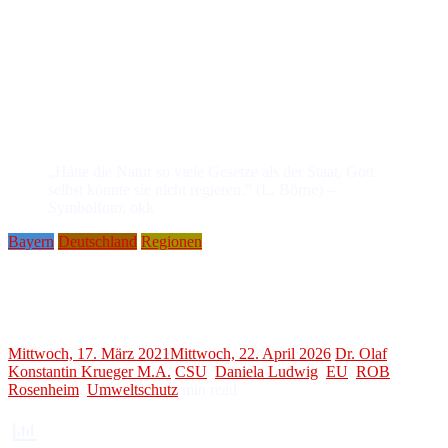
„Hätte die Natur so viele Gesetze als der Staat, Gott
selbst könnte sie nicht regieren.“ (L. Börne) –
Symbolfoto: okk
Bayern
Deutschland
Regionen
BUND Naturschutz befragt Abgeordnete zur Agrarpolitik
Ludwig soll sich erklären
Mittwoch, 17. März 2021
Mittwoch, 22. April 2026
Dr. Olaf
Konstantin Krueger M.A.
CSU
,
Daniela Ludwig
,
EU
,
ROB
,
Rosenheim
,
Umweltschutz
min read