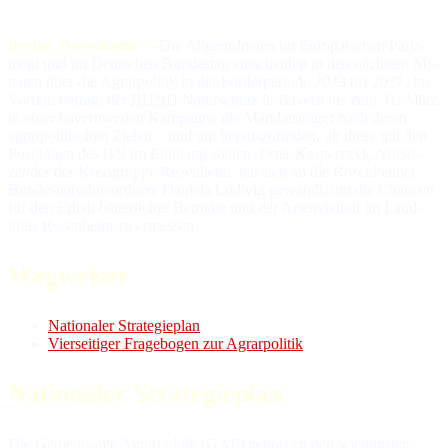
Berlin / Rosenheim —
Die Abgeordneten im Eu­ro­päi­schen Par­la­
ment und im Deut­schen Bun­des­tag ent­schei­den in den nächs­ten Mo­
na­ten über die Agrar­po­li­tik in der För­der­perio­de 2023 bis 2027. Im
Vor­feld be­fragt der
BUND
Na­tur­schutz in Bayern bis zum 31. März
in ei­ner bayern­wei­ten Kam­pag­ne die Man­dats­trä­ger nach de­ren
agrar­po­li­ti­schen Zie­len – und um heraus­zu­fin­den, ob die­se mit den
Po­si­tio­nen des
BN
im Ein­klang ste­hen. Peter Kasperczyk, Vor­sit­
zen­der der Kreis­grup­pe Rosenheim, hat sich an die Ro­sen­hei­mer
Bun­des­tags­ab­ge­ord­ne­te Daniela Ludwig ge­wandt, um die Chan­cen
für den Er­halt bäuer­li­cher Be­trie­be und der Ar­ten­viel­falt im Land­
kreis Rosenheim zu ermessen.
Wegweiser
Nationaler Strategieplan
Vierseitiger Fragebogen zur Agrarpolitik
Nationaler Strategieplan
Die Gemeinsame Agrarpolitik (
GAP
) gehört zu den wich­tigs­ten