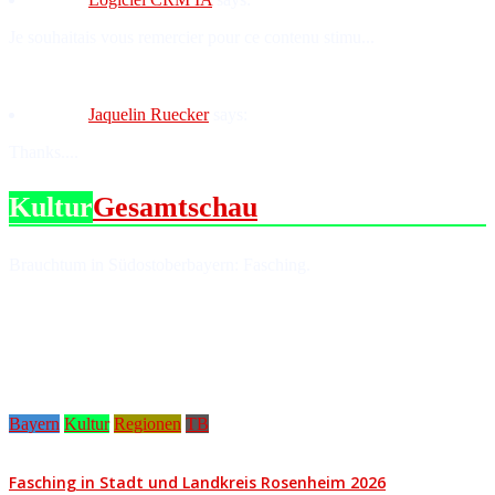
Je souhaitais vous remercier pour ce contenu stimu...
Jaquelin Ruecker
says:
Thanks....
Kultur
Gesamtschau
Brauchtum in Südostoberbayern: Fasching.
Bayern
Kultur
Regionen
TB
Fasching in Stadt und Landkreis Rosenheim 2026