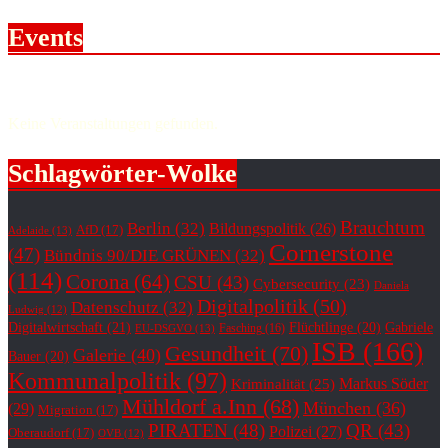
Events
Upcoming events.
Keine Veranstaltungen gefunden.
Schlagwörter-Wolke
Brauchtum
Berlin
(32)
Bildungspolitik
(26)
AfD
(17)
Adelaide
(13)
Cornerstone
(47)
Bündnis 90/DIE GRÜNEN
(32)
(114)
Corona
(64)
CSU
(43)
Cybersecurity
(23)
Daniela
Digitalpolitik
(50)
Datenschutz
(32)
Ludwig
(12)
Digitalwirtschaft
(21)
Flüchtlinge
(20)
Gabriele
Fasching
(16)
EU-DSGVO
(13)
ISB
(166)
Gesundheit
(70)
Galerie
(40)
Bauer
(20)
Kommunalpolitik
(97)
Markus Söder
Kriminalität
(25)
Mühldorf a.Inn
(68)
München
(36)
(29)
Migration
(17)
PIRATEN
(48)
QR
(43)
Polizei
(27)
Oberaudorf
(17)
OVB
(12)