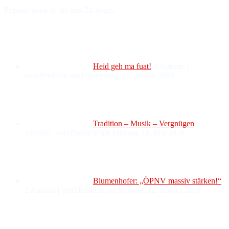
Popular posts of the past 24 hours.
Heid geh ma fuat!
4 Aufrufe
|
veröffentlicht am Donnerstag, 15. Januar 2026
Tradition – Musik – Vergnügen
2
Aufrufe
|
veröffentlicht am Montag, 11. Mai 2026
Blumenhofer: „ÖPNV massiv stärken!“
2 Aufrufe
|
veröffentlicht am Montag, 12. August 2019