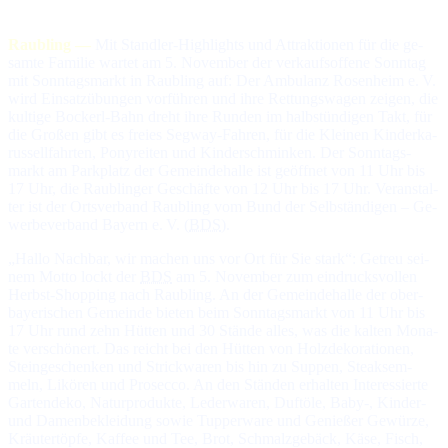
Raubling —
Mit Standler-Highlights und At­trak­tio­nen für die ge­
sam­te Fa­mi­lie war­tet am 5. No­vem­ber der ver­kaufs­of­fe­ne Sonn­tag
mit Sonn­tags­markt in Raub­ling auf: Der Am­bu­lanz Rosenheim e. V.
wird Ein­satz­übun­gen vor­füh­ren und ih­re Ret­tungs­wa­gen zei­gen, die
kul­ti­ge Bockerl-Bahn dreht ih­re Run­den im halb­stün­di­gen Takt, für
die Gro­ßen gibt es freies Seg­way-Fah­ren, für die Klei­nen Kin­der­ka­
rus­sell­fahr­ten, Pony­rei­ten und Kin­der­schmin­ken. Der Sonn­tags­
markt am Park­platz der Ge­mein­de­hal­le ist ge­öff­net von 11 Uhr bis
17 Uhr, die Raub­lin­ger Ge­schäf­te von 12 Uhr bis 17 Uhr. Ver­an­stal­
ter ist der Orts­ver­band Raubling vom Bund der Selb­stän­di­gen – Ge­
wer­be­ver­band Bayern e. V. (
BDS
).
„Hallo Nachbar, wir machen uns vor Ort für Sie stark“: Ge­treu sei­
nem Mot­to lockt der
BDS
am 5. No­vem­ber zum ein­drucks­vol­len
Herbst-Shop­ping nach Raub­ling. An der Ge­mein­de­hal­le der ober­
baye­ri­schen Ge­mein­de bie­ten beim Sonn­tags­markt von 11 Uhr bis
17 Uhr rund zehn Hüt­ten und 30 Stän­de al­les, was die kal­ten Mo­na­
te ver­schö­nert. Das reicht bei den Hüt­ten von Holz­de­ko­ra­tio­nen,
Stein­ge­schen­ken und Strick­wa­ren bis hin zu Sup­pen, Steak­sem­
meln, Li­kö­ren und Pro­sec­co. An den Stän­den er­hal­ten In­ter­es­sier­te
Gar­ten­de­ko, Na­tur­pro­duk­te, Le­der­wa­ren, Duft­öle, Baby-, Kin­der-
und Da­men­be­klei­dung so­wie Tup­per­wa­re und Ge­nie­ßer Ge­wür­ze,
Kräu­ter­töp­fe, Kaf­fee und Tee, Brot, Schmalz­ge­bäck, Kä­se, Fisch,