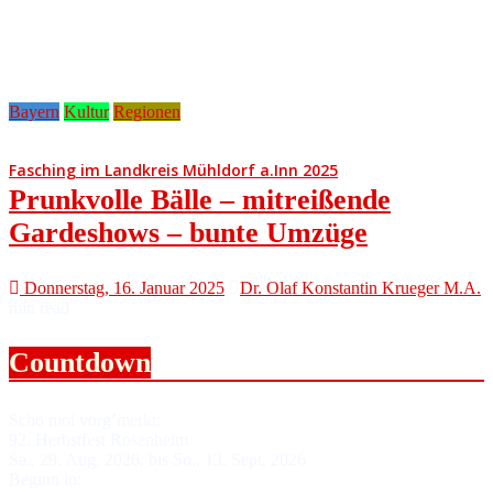
Bayern
Kultur
Regionen
Fasching im Landkreis Mühldorf a.Inn 2025
Prunkvolle Bälle – mitreißende
Gardeshows – bunte Umzüge
Donnerstag, 16. Januar 2025
Dr. Olaf Konstantin Krueger M.A.
min read
Countdown
Scho moi vorg’merkt:
92. Herbstfest Rosenheim
Sa., 29. Aug. 2026, bis So., 13. Sept. 2026
Beginn in: