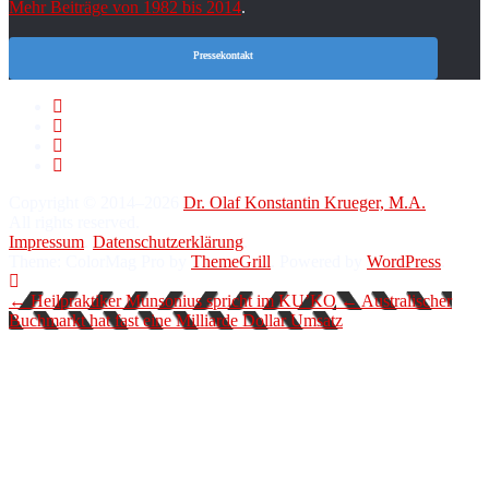
Mehr Beiträge von 1982 bis 2014
.
Pressekontakt
Copyright © 2014–2026
Dr. Olaf Konstantin Krueger, M.A.
All rights reserved.
Impressum
.
Datenschutzerklärung
.
Theme: ColorMag Pro by
ThemeGrill
. Powered by
WordPress
.
← Heilpraktiker Munsonius spricht im KU’KO
← Australischer
Buchmarkt hat fast eine Milliarde Dollar Umsatz