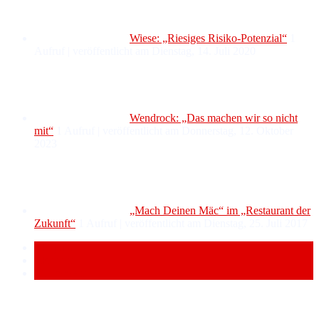
Wiese: „Riesiges Risiko-Potenzial“
1
Aufruf
|
veröffentlicht am Dienstag, 14. Juli 2020
Wendrock: „Das machen wir so nicht
mit“
1 Aufruf
|
veröffentlicht am Donnerstag, 12. Oktober
2023
„Mach Deinen Mäc“ im „Restaurant der
Zukunft“
1 Aufruf
|
veröffentlicht am Dienstag, 25. Juli 2017
Popular
Recent
Comment