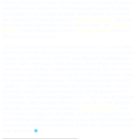
Fleisch, Wurst und Fein­kost. Das Christ­li­che So­zial­werk ist eben­so
ver­tre­ten wie die Baye­ri­sche Ver­si­che­rungs­kam­mer, die Ge­ne­ra­li
Haupt­agen­tur und die
SPD
Raubling. Beim Seg­way To­wer kann
man Mo­bi­li­tät mit Seg­way tes­ten, bei
Hendrik Branicki
mit dem
Kin­der­ka­rus­sell fah­ren oder sich im Ball­wurf üben, bei
Katharina
Wagner
mit dem Pony rei­ten und bei
Isabella Thaller
beim Kin­
der­schmin­cken mit­ma­chen.
Die Einsatzübungen des Ambulanz Rosenheim e. V. werden Pub­li­
kums­mag­ne­te sein: Da prak­ti­sche Kennt­nis­se in Ers­ter Hil­fe le­bens­
ret­tend sein kön­nen, prä­sen­tiert die Ju­gend­grup­pe Hand­ha­bun­gen
wie die sta­bi­le Sei­ten­la­ge, Helm­ab­nah­me, das An­le­gen von Druck­
ver­bän­den und die Herz-Lun­gen-Wie­der­be­le­bung. Bei den Ak­tio­
nen wer­den al­le Fra­gen rund um die Ers­te Hil­fe be­ant­wor­tet. Da­ne­
ben kön­nen die Ret­tungs­wa­gen, Kran­ken­trans­port­wa­gen und der
„
BHP
50“ – ein Be­hand­lungs­platz für 50 Be­trof­fe­ne pro Stun­de –
be­sich­tigt wer­den. Im halb­stün­di­gen Takt lädt die ge­müt­li­che Bo­
ckerl-Bahn zur kos­ten­freien Rund­fahrt ein – heuer neu mit Platz für
40 Per­so­nen. Die Ge­schäf­te sind von 12 Uhr bis 17 Uhr ge­öff­net
und la­den zum ent­spann­ten Ein­kauf ein.
Peter Höllhuber
, ers­ter
Vor­sit­zen­der des
BDS
-OV Raubling, ist den Raub­lin­gern für ih­re
Un­ter­stüt­zung dank­bar und geht da­von aus, dass der Sonn­tags­markt
auf­grund der ge­bo­te­nen At­trak­tio­nen ge­ra­de zur Mit­tags­zeit „knall­
voll“ sein wird.
✻