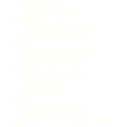
Fang ma o zu gendern!?
„Respekt-Rente“: Pro und Kontra
Grundeinkommen: Pro und Kontra
Digitalisierung
Hype um ChatGPT: 2023er-Debatte um KI
Homeoffice: 2022 bedingt „neue Normalität“
EU-DSGVO: 2018 „Furcht übertrieben“
Digitalisierung: 2016 „unsere Gegenwart“
Regionen
Raumordnungsverfahren Brenner-Nordzulauf 2021
Herbstfest: Gmiatlich – traditionsreich – fetzig
Rosenheim: Gute wirtschaftliche Noten
Migration: Strategien der Kommunen
Australien
60 Jahre „Bund der Bayern“ in Adelaide
40 Jahre „Radio Austria 4“ in Adelaide
69. Frankfurter Buchmesse
68. Frankfurter Buchmesse
67. Frankfurter Buchmesse
Digitalblog
Journalismus und KI
Cyberattacke auf Telekom: „Warnsignal“
Elektromobilität: „im Alltag verankern“
Standpunkt: „Für eine gesamtverantwortliche Digitalpolitik“
Presse