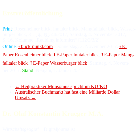
Erstveröffentlichung
Print
: Ro­sen­hei­mer blick, Inn­ta­ler blick, Mang­fall­ta­ler blick, Was­ser­
bur­ger blick, 31.
Jg
.,
Nr
. 44/2017, Sams­tag, 4. No­vem­ber 2017,
S. 16, Ko­lum­ne „Raub­ling in­for­miert“ [112/3/3/2].
Online
:
⭱ blick-punkt.com
, Don­ners­tag, 2. No­vem­ber 2017;
⭱ E-
Paper Ro­sen­hei­mer blick
,
⭱ E-Paper Inn­ta­ler blick
,
⭱ E-Paper Mang­
fall­ta­ler blick
,
⭱ E-Paper Was­ser­bur­ger blick
, Sams­tag, 4. No­vem­
ber 2017.
Stand
: Neu­jahr, 1. Ja­nu­ar 2021.
←
Heilpraktiker Munsonius spricht im KU’KO
Australischer Buchmarkt hat fast eine Milliarde Dollar
Umsatz
→
Dr. Olaf Konstantin Krueger M.A.
Wirtschaftsgeograf – Digitaljournalist