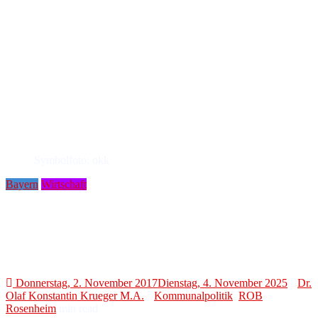
Symbolfoto: okk
Bayern
Wirtschaft
Raublings verkaufsoffener Sonntag lockt mit Attraktionen
Höllhuber: „Sonntagsmarkt wird
knallvoll“
Donnerstag, 2. November 2017
Dienstag, 4. November 2025
Dr.
Olaf Konstantin Krueger M.A.
Kommunalpolitik
,
ROB
,
Rosenheim
min read