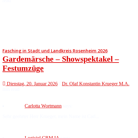
read
Fasching in Stadt und Landkreis Rosenheim 2026
Gardemärsche – Showspektakel –
Festumzüge
Dienstag, 20. Januar 2026
Dr. Olaf Konstantin Krueger M.A.
min read
Carlotta Wortmann
says:
Sehr geehrter Herr Krueger, mein Name ist Carl...
Logiciel CRM IA
says: