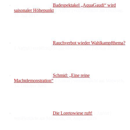
Badespektakel „AquaGaudi“ wird
saisonaler Höhepunkt
1 Aufruf
|
veröffentlicht am Dienstag,
25. Juli 2017
Rauchverbot wieder Wahlkampfthema?
1 Aufruf
|
veröffentlicht am Mittwoch, 28. Februar 2018
Schmid: „Eine reine
Machtdemonstration“
1 Aufruf
|
veröffentlicht am Mittwoch,
24. Oktober 2018
Die Loretowiese ruft!
1 Aufruf
|
veröffentlicht am Mittwoch, 28. August 2019