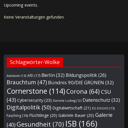
Upcoming events.
Keine Veranstaltungen gefunden.
Schlagwörter-Wolke
Berlin
(32)
Bildungspolitik
(26)
AfD
(17)
Adelaide
(13)
Brauchtum
(47)
Bündnis 90/DIE GRÜNEN
(32)
Cornerstone
(114)
Corona
(64)
CSU
(43)
Datenschutz
(32)
Cybersecurity
(23)
Daniela Ludwig
(12)
Digitalpolitik
(50)
Digitalwirtschaft
(21)
EU-DSGVO
(13)
Galerie
Flüchtlinge
(20)
Gabriele Bauer
(20)
Fasching
(16)
ISB
(166)
Gesundheit
(70)
(40)