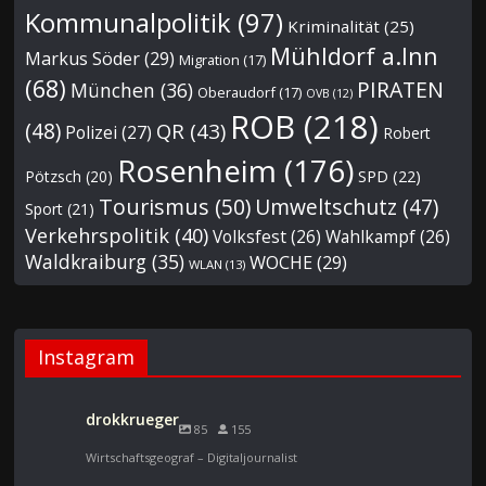
Kommunalpolitik
(97)
Kriminalität
(25)
Mühldorf a.Inn
Markus Söder
(29)
Migration
(17)
(68)
PIRATEN
München
(36)
Oberaudorf
(17)
OVB
(12)
ROB
(218)
(48)
QR
(43)
Polizei
(27)
Robert
Rosenheim
(176)
Pötzsch
(20)
SPD
(22)
Tourismus
(50)
Umweltschutz
(47)
Sport
(21)
Verkehrspolitik
(40)
Volksfest
(26)
Wahlkampf
(26)
Waldkraiburg
(35)
WOCHE
(29)
WLAN
(13)
Instagram
drokkrueger
85
155
Wirtschaftsgeograf – Digitaljournalist