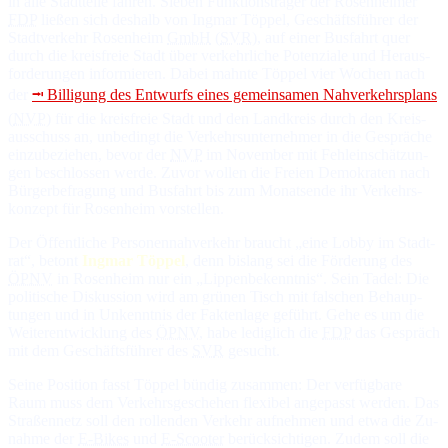
in al­le Stadt­tei­le fah­ren. Sie­ben Funk­tions­trä­ger der Ro­sen­hei­mer
FDP
lie­ßen sich des­halb von Ingmar Töppel, Ge­schäfts­füh­rer der
Stadt­ver­kehr Ro­sen­heim
GmbH
(
SV
‍R
), auf ei­ner Bus­fahrt quer
durch die kreis­freie Stadt über ver­kehr­li­che Po­ten­zia­le und Heraus­
for­de­run­gen in­for­mie­ren. Da­bei mahn­te Töppel vier Wo­chen nach
der
⭲ Bil­li­gung des Ent­wurfs ei­nes ge­mein­sa­men Nah­ver­kehrs­plans
(
NVP
) für die kreis­freie Stadt und den Land­kreis durch den Kreis­
aus­schuss an, un­be­dingt die Ver­kehrs­un­ter­neh­mer in die Ge­sprä­che
ein­zu­be­zie­hen, be­vor der
NVP
im No­vem­ber mit Fehl­ein­schät­zun­
gen be­schlos­sen werde. Zu­vor wol­len die Freien De­mo­kra­ten nach
Bür­ger­be­fra­gung und Bus­fahrt bis zum Mo­nats­en­de ihr Ver­kehrs­
kon­zept für Ro­sen­heim vor­stel­len.
Der Öf­fent­li­che Per­so­nen­nah­ver­kehr braucht „eine Lob­by im Stadt­
rat“, be­tont
Ingmar Töppel
, denn bis­lang sei die För­de­rung des
ÖPNV
in Ro­sen­heim nur ein „Lip­pen­be­kennt­nis“. Sein Ta­del: Die
po­li­ti­sche Dis­kus­sion wird am grü­nen Tisch mit fal­schen Be­haup­
tun­gen und in Un­kennt­nis der Fak­ten­la­ge ge­führt. Ge­he es um die
Wei­ter­ent­wick­lung des
ÖPNV
, ha­be le­dig­lich die
FDP
das Ge­spräch
mit dem Ge­schäfts­füh­rer des
SV
‍R
ge­sucht.
Sei­ne Po­si­tion fasst Töppel bün­dig zu­sam­men: Der ver­füg­ba­re
Raum muss dem Ver­kehrs­ge­sche­hen fle­xi­bel an­ge­passt wer­den. Das
Stra­ßen­netz soll den rol­len­den Ver­kehr auf­neh­men und et­wa die Zu­
nah­me der
E-Bikes
und
E-Scooter
be­rück­sich­ti­gen. Zu­dem soll die