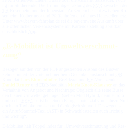
ße/Am Gries/Mün­che­ner Stra­ße oder die Aus­fahrt Salz­sta­del. Wich­
tig für Stu­die­ren­de: Die 15-mi­nü­ti­ge Tak­tung des
SV
‍R
zwi­schen der
TH
Ro­sen­heim und der In­nen­stadt. Au­ßer­dem be­steht zwi­schen Ro­
sen­heim, Kol­ber­moor und Pfaf­fen­ho­fen ein dich­tes Hal­te­stel­len­netz.
Un­ter www.bayern-fahrplan.de sei die bayern­wei­te Aus­kunft über
al­le öf­fent­li­chen Ver­kehrs­sys­te­me mit Kar­ten­dar­stel­lung ab­ruf­bar,
ein­schließ­lich
App
.
„E-Mo­bi­li­tät ist Um­welt­ver­schmut­
zung“
Be­zo­gen auf den von der
FDP
an­ge­streb­ten Aus­bau des Bus­ver­
kehrs er­in­nert der Un­ter­neh­mer beim Ge­dan­ken­aus­tausch mit
OB
-
Kan­di­dat
Lars Blumenhofer
, Be­zirks­rat und
KV
-Vor­sit­zen­der
Daniel Reuter
und
FDP
-Stadt­rä­tin
Maria Knott-Klausner
an das
Ver­hält­nis von An­ge­bot und Nach­fra­ge: Ob­gleich al­le sei­ne Bus­se
den blauen Um­welt­en­gel tra­gen (sie­ben Mild Hybrid, neun Euro 6
und sechs
EEV
), so ist bei ei­nem Fahr­gast­po­ten­zial von na­he­zu Null
doch ein Ta­xi öko­no­misch und öko­lo­gisch sinn­voll. Des­we­gen sei
ein An­ruf-Sam­mel-Ta­xi (
AST
) in Schwach­last­zei­ten auch „rich­tig
und wich­tig“.
E-Mo­bi­li­tät hält Töppel in­des für „Um­welt­ver­schmut­zung und Res­