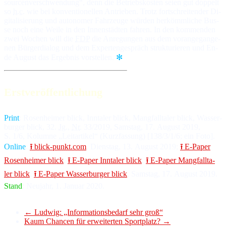
sour­cen­ver­schwen­dung“, denn die Be­triebs­kos­ten seien gut dop­pelt
so
h.c.
wie bei kon­ven­tio­nel­len An­trie­ben. Trotz fort­schrei­ten­der Di­
gi­ta­li­sie­rung und au­to­no­mer Fahr­zeu­ge wür­den her­kömm­li­che Bus­
se noch ei­ne Wei­le in den In­nen­städ­ten fah­ren. In den kom­men­den
zwei Wo­chen will die
FDP
die An­re­gun­gen aus dem voran­ge­gan­ge­
nen Bür­ger­dia­log und dem Ex­per­ten­ge­spräch struk­tu­rie­ren und En­
de Au­gust das Er­geb­nis vor­stel­len.
✻
Erstveröffentlichung
Print
: Ro­sen­hei­mer blick, Inn­ta­ler blick, Mang­fall­ta­ler blick, Was­ser­
bur­ger blick, 32.
Jg
.,
Nr
. 33/2019, Sams­tag, 17. Au­gust 2019,
S. 1/6, Ko­lum­ne „Leit­ar­ti­kel“ (Kurz­fas­sung) [138/3/1/6; ein Fo­to].
Online
:
⭱ blick-punkt.com
, Diens­tag, 13. Au­gust 2019;
⭱ E-Paper
Ro­sen­hei­mer blick
,
⭱ E-Paper Inn­ta­ler blick
,
⭱ E-Paper Mang­fall­ta­
ler blick
,
⭱ E-Paper Was­ser­bur­ger blick
, Sams­tag, 17. Au­gust 2019.
Stand
: Neu­jahr, 1. Ja­nu­ar 2020.
←
Ludwig: „Informationsbedarf sehr groß“
Kaum Chancen für erweiterten Sportplatz?
→