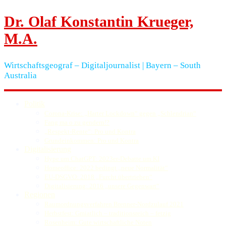
Dr. Olaf Konstantin Krueger,
M.A.
Wirtschaftsgeograf – Digitaljournalist | Bayern – South
Australia
Politik
Corona-Krise: „Harter Lockdown“ gegen „Schlendrian“
Fang ma o zu gendern!?
„Respekt-Rente“: Pro und Kontra
Grundeinkommen: Pro und Kontra
Digitalisierung
Hype um ChatGPT: 2023er-Debatte um KI
Homeoffice: 2022 bedingt „neue Normalität“
EU-DSGVO: 2018 „Furcht übertrieben“
Digitalisierung: 2016 „unsere Gegenwart“
Regionen
Raumordnungsverfahren Brenner-Nordzulauf 2021
Herbstfest: Gmiatlich – traditionsreich – fetzig
Rosenheim: Gute wirtschaftliche Noten