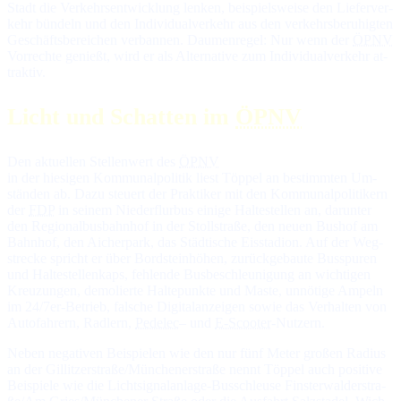
Stadt die Ver­kehrs­ent­wick­lung len­ken, bei­spiels­wei­se den Lie­fer­ver­
kehr bün­deln und den In­di­vi­du­al­ver­kehr aus den ver­kehrs­be­ruhig­ten
Ge­schäfts­be­rei­chen ver­ban­nen. Dau­men­re­gel: Nur wenn der
ÖPNV
Vor­rech­te ge­nießt, wird er als Al­ter­na­ti­ve zum In­di­vi­du­al­ver­kehr at­
trak­tiv.
Licht und Schat­ten im
ÖPNV
Den ak­tu­el­len Stel­len­wert des
ÖPNV
in der hie­si­gen Kom­mu­nal­po­li­tik liest Töppel an be­stimm­ten Um­
stän­den ab. Da­zu steuert der Prak­ti­ker mit den Kom­mu­nal­po­li­ti­kern
der
FDP
in sei­nem Nie­der­flur­bus ei­ni­ge Hal­te­stel­len an, da­run­ter
den Re­gio­nal­bus­bahn­hof in der Stoll­stra­ße, den neuen Bus­hof am
Bahn­hof, den Ai­cher­park, das Städ­ti­sche Eis­sta­dion. Auf der Weg­
stre­cke spricht er über Bord­stein­hö­hen, zu­rück­ge­bau­te Bus­spu­ren
und Hal­te­stel­len­kaps, feh­len­de Bus­be­schleu­ni­gung an wich­ti­gen
Kreu­zun­gen, de­mo­lier­te Hal­te­punk­te und Mas­te, un­nö­ti­ge Am­peln
im 24/7‍er-Be­trieb, fal­sche Di­gi­tal­an­zei­gen so­wie das Ver­hal­ten von
Au­to­fah­rern, Rad­lern,
Pe­de­lec
– und
E-Scooter
-Nut­zern.
Ne­ben ne­ga­ti­ven Bei­spie­len wie den nur fünf Me­ter gro­ßen Ra­dius
an der Gil­lit­zer­stra­ße/Mün­che­ner­stra­ße nennt Töppel auch po­si­ti­ve
Bei­spie­le wie die Licht­sig­nal­an­la­ge-Bus­schleu­se Fin­ster­wal­der­stra­