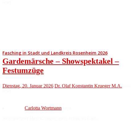
read
Fasching in Stadt und Landkreis Rosenheim 2026
Gardemärsche – Showspektakel –
Festumzüge
Dienstag, 20. Januar 2026
Dr. Olaf Konstantin Krueger M.A.
min
read
Carlotta Wortmann
says:
Sehr geehrter Herr Krueger, mein Name ist Carl...