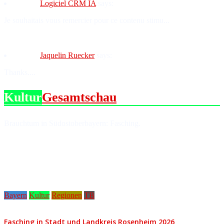
Logiciel CRM IA
says:
Je souhaitais vous remercier pour ce contenu stimu...
Jaquelin Ruecker
says:
Thanks....
Kultur
Gesamtschau
Brauchtum in Südostoberbayern: Fasching.
Bayern
Kultur
Regionen
TB
Fasching in Stadt und Landkreis Rosenheim 2026