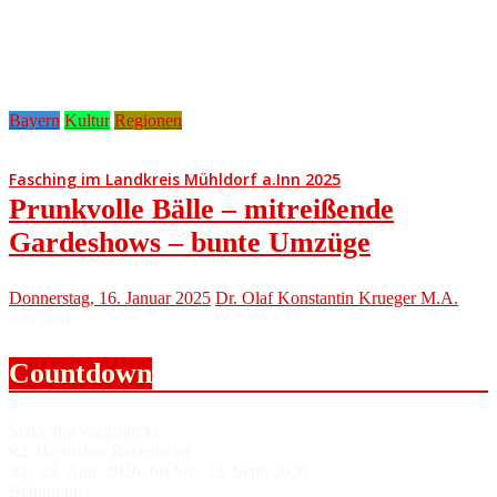
Bayern
Kultur
Regionen
Fasching im Landkreis Mühldorf a.Inn 2025
Prunkvolle Bälle – mitreißende
Gardeshows – bunte Umzüge
Donnerstag, 16. Januar 2025
Dr. Olaf Konstantin Krueger M.A.
min read
Countdown
Scho moi vorg’merkt:
92. Herbstfest Rosenheim
Sa., 29. Aug. 2026, bis So., 13. Sept. 2026
Beginn in: