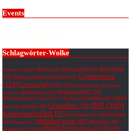
Events
Upcoming events.
Keine Veranstaltungen gefunden.
Schlagwörter-Wolke
Brauchtum
Berlin
(32)
Bildungspolitik
(26)
AfD
(17)
Adelaide
(13)
Cornerstone
(47)
Bündnis 90/DIE GRÜNEN
(32)
(114)
Corona
(64)
CSU
(43)
Cybersecurity
(23)
Daniela
Digitalpolitik
(50)
Datenschutz
(32)
Ludwig
(12)
Digitalwirtschaft
(21)
Flüchtlinge
(20)
Gabriele
Fasching
(16)
EU-DSGVO
(13)
ISB
(166)
Gesundheit
(70)
Galerie
(40)
Bauer
(20)
Kommunalpolitik
(97)
Markus Söder
Kriminalität
(25)
Mühldorf a.Inn
(68)
München
(36)
(29)
Migration
(17)
PIRATEN
(48)
QR
(43)
Polizei
(27)
Oberaudorf
(17)
OVB
(12)