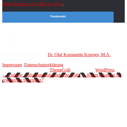
Mehr Beiträge von 1982 bis 2014
.
Pressekontakt
Copyright © 2014–2026
Dr. Olaf Konstantin Krueger, M.A.
All rights reserved.
Impressum
.
Datenschutzerklärung
.
Theme: ColorMag Pro by
ThemeGrill
. Powered by
WordPress
.
← Ludwig: „Informationsbedarf sehr groß“
← Kaum Chancen für
erweiterten Sportplatz?