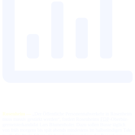
Rosenheim —
„Der Öf­fent­li­che Per­so­nen­nah­ver­kehr in Ro­sen­heim
muss mas­siv ge­stärkt wer­den“, for­dert Ro­sen­heims
FDP
-Ober­bür­
ger­meis­ter­kan­di­dat Lars Blumenhofer. Da­zu sol­len Bus­se täg­lich
von früh mor­gens bis spät abends min­des­tens im halb­stün­di­gen Takt