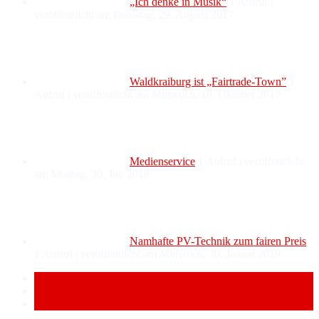
„Ich denke in Musik“
1 Aufruf
|
veröffentlicht am Dienstag, 29. August 2017
Waldkraiburg ist „Fairtrade-Town”
1
Aufruf
|
veröffentlicht am Mittwoch, 18. Oktober 2017
Medienservice
1 Aufruf
|
veröffentlicht
am Montag, 30. Juli 2018
Namhafte PV-Technik zum fairen Preis
1 Aufruf
|
veröffentlicht am Mittwoch, 30. Januar 2019
Popular
Recent
Comment