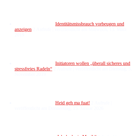
Identitätsmissbrauch vorbeugen und
anzeigen
2 Aufrufe
|
veröffentlicht am Mittwoch, 13. März
2019
Initiatoren wollen „überall sicheres und
stressfreies Radeln“
2 Aufrufe
|
veröffentlicht am Dienstag, 5.
November 2019
Heid geh ma fuat!
2 Aufrufe
|
veröffentlicht am Donnerstag, 15. Januar 2026