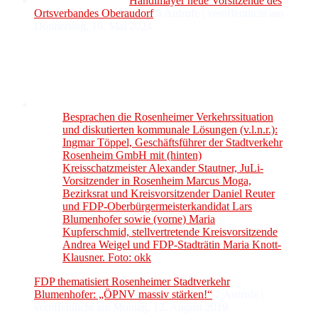
Händlmayer neue Vorsitzende des
Ortsverbandes Oberaudorf
4 Aufrufe
|
veröffentlicht am
Donnerstag, 16. Mai 2024
Besprachen die Rosenheimer Verkehrssituation
und diskutierten kommunale Lösungen (v.l.n.r.):
Ingmar Töppel, Geschäftsführer der Stadtverkehr
Rosenheim GmbH mit (hinten)
Kreisschatzmeister Alexander Stautner, JuLi-
Vorsitzender in Rosenheim Marcus Moga,
Bezirksrat und Kreisvorsitzender Daniel Reuter
und FDP-Oberbürgermeisterkandidat Lars
Blumenhofer sowie (vorne) Maria
Kupferschmid, stellvertretende Kreisvorsitzende
Andrea Weigel und FDP-Stadträtin Maria Knott-
Klausner. Foto: okk
FDP thematisiert Rosenheimer Stadtverkehr
Blumenhofer: „ÖPNV massiv stärken!“
2 Aufrufe
|
veröffentlicht am Montag, 12. August 2019