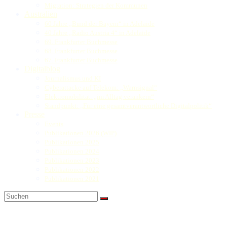
Migration: Strategien der Kommunen
Australien
60 Jahre „Bund der Bayern“ in Adelaide
40 Jahre „Radio Austria 4“ in Adelaide
69. Frankfurter Buchmesse
68. Frankfurter Buchmesse
67. Frankfurter Buchmesse
Digitalblog
Journalismus und KI
Cyberattacke auf Telekom: „Warnsignal“
Elektromobilität: „im Alltag verankern“
Standpunkt: „Für eine gesamtverantwortliche Digitalpolitik“
Presse
Events
Publikationen 2026 (WIP)
Publikationen 2025
Publikationen 2024
Publikationen 2023
Publikationen 2022
Publikationen 2021