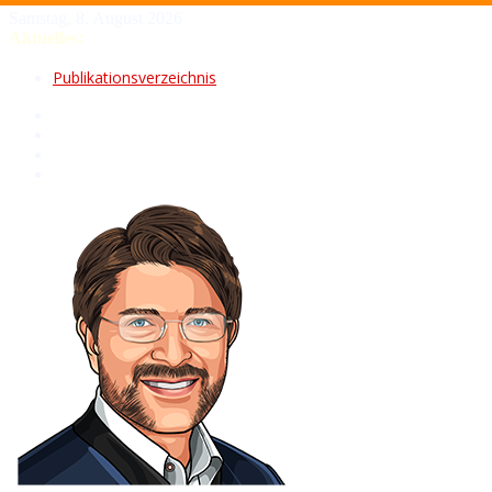
Samstag, 8. August 2026
Aktuelles:
Fasching im Landkreis Mühldorf a.Inn 2026
Heid geh ma fuat!
Publikationsverzeichnis
Index 2026
Volksfest Neumarkt-Sankt Veit 2026
Tradition – Musik – Vergnügen
Zehn Jahre Kfz-Meisterbetrieb „ST-Fahrzeugtechnik“ in
Waldkraiburg
Hohe Qualität – transparente Abläufe – breites Angebot
Fasching in Stadt und Landkreis Rosenheim 2026
Gardemärsche – Showspektakel – Festumzüge