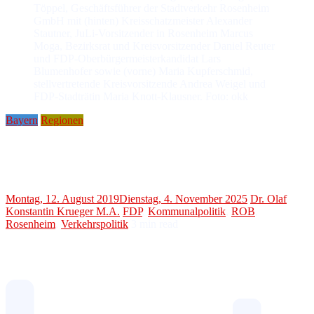
Töppel, Geschäftsführer der Stadtverkehr Rosenheim
GmbH mit (hinten) Kreisschatzmeister Alexander
Stautner, JuLi-Vorsitzender in Rosenheim Marcus
Moga, Bezirksrat und Kreisvorsitzender Daniel Reuter
und FDP-Oberbürgermeisterkandidat Lars
Blumenhofer sowie (vorne) Maria Kupferschmid,
stellvertretende Kreisvorsitzende Andrea Weigel und
FDP-Stadträtin Maria Knott-Klausner. Foto: okk
Bayern
Regionen
FDP thematisiert Rosenheimer Stadtverkehr
Blumenhofer: „ÖPNV massiv stärken!“
Montag, 12. August 2019
Dienstag, 4. November 2025
Dr. Olaf
Konstantin Krueger M.A.
FDP
,
Kommunalpolitik
,
ROB
,
Rosenheim
,
Verkehrspolitik
3
min read