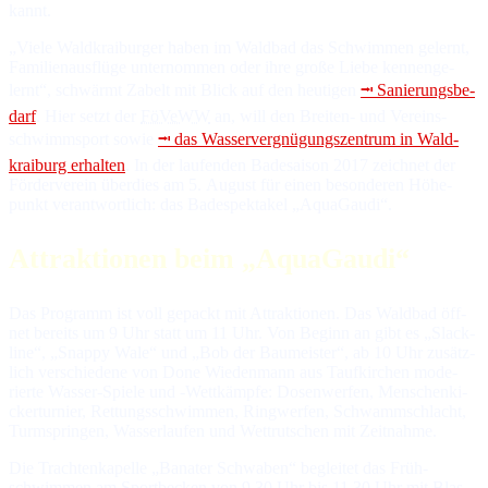
kannt.
„Viele Waldkraiburger haben im Waldbad das Schwimmen gelernt,
Fa­mi­lien­aus­flü­ge un­ter­nom­men oder ih­re gro­ße Lie­be ken­nen­ge­
lernt“, schwärmt Za­belt mit Blick auf den heu­ti­gen
⭲ Sa­nie­rungs­be­
darf
. Hier setzt der
FöVeWW
an, will den Brei­ten- und Ver­eins­
schwimm­sport so­wie
⭲ das Was­ser­ver­gnü­gungs­zen­trum in Wald­
krai­burg er­hal­ten
. In der lau­fen­den Ba­de­sai­son 2017 zeich­net der
För­der­ver­ein über­dies am 5. Au­gust für ei­nen be­son­de­ren Hö­he­
punkt ver­ant­wort­lich: das Ba­de­spek­ta­kel „AquaGaudi“.
Attraktionen beim „AquaGaudi“
Das Pro­gramm ist voll ge­packt mit At­trak­tio­nen. Das Wald­bad öff­
net be­reits um 9 Uhr statt um 11 Uhr. Von Be­ginn an gibt es „Slack­
line“, „Snappy Wale“ und „Bob der Bau­meis­ter“, ab 10 Uhr zu­sätz­
lich ver­schie­de­ne von Done Wie­den­mann aus Tauf­kir­chen mo­de­
rier­te Was­ser-Spie­le und -Wett­kämp­fe: Do­sen­wer­fen, Men­schen­ki­
cker­tur­nier, Ret­tungs­schwim­men, Ring­wer­fen, Schwamm­schlacht,
Turm­sprin­gen, Was­ser­lau­fen und Wett­rut­schen mit Zeit­nah­me.
Die Trach­ten­ka­pel­le „Ba­na­ter Schwa­ben“ be­glei­tet das Früh­
schwim­men am Sport­be­cken von 9.30 Uhr bis 11.30 Uhr mit Blas­