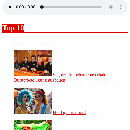
Top 10
Popular posts of the past 24 hours.
Segatz: Freiheitsrechte erhalten –
Bürgerbeteiligung ausbauen
2 Aufrufe
|
veröffentlicht am
Sonntag, 29. November 2015
Heid geh ma fuat!
2 Aufrufe
|
veröffentlicht am Donnerstag, 15. Januar 2026