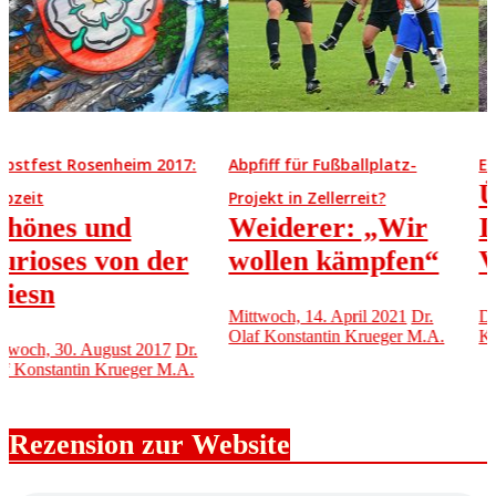
17:
Abpfiff für Fußballplatz-
Elementarschäden
Überprüfen Si
Projekt in Zellerreit?
Weiderer: „Wir
Ihren
er
wollen kämpfen“
Versicherungss
Mittwoch, 14. April 2021
Dr.
Dienstag, 18. Juli 2017
Dr.
Olaf Konstantin Krueger M.A.
Konstantin Krueger M.A.
Dr.
.A.
Rezension zur Website