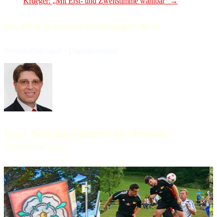
Krueger: „Mit Erst- und Zweitstimme wählbar“
→
Dr. Olaf Konstantin Krueger M.A.
Wirtschaftsgeograf – Digitaljournalist
Diese Beiträge könnten Sie ebenfalls
interessieren...