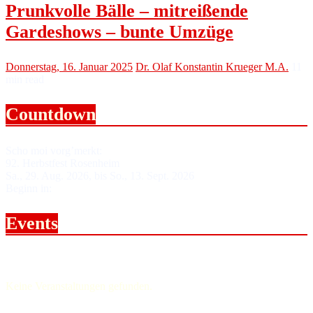
Prunkvolle Bälle – mitreißende
Gardeshows – bunte Umzüge
Donnerstag, 16. Januar 2025
Dr. Olaf Konstantin Krueger M.A.
11
min read
Countdown
Scho moi vorg’merkt:
92. Herbstfest Rosenheim
Sa., 29. Aug. 2026, bis So., 13. Sept. 2026
Beginn in:
Events
Upcoming events.
Keine Veranstaltungen gefunden.