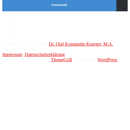
Pressekontakt
Copyright © 2014–2026
Dr. Olaf Konstantin Krueger, M.A.
All rights reserved.
Impressum
.
Datenschutzerklärung
.
Theme: ColorMag Pro by
ThemeGrill
. Powered by
WordPress
.