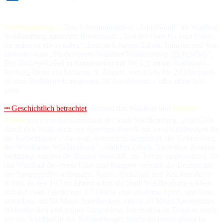
Waldkraiburg —
Das Schwimmbadfest „AquaGaudi“ im Wald­bad
Wald­krai­burg ga­ran­tiert Rie­sen­spaß: „Von der Oma bis zum En­kel –
für je­den ist et­was da­bei“, freut sich Jürgen Zabelt, Ini­tia­tor und Vor­
sit­zen­der vom „För­der­ver­ein Wald­bad Wald­krai­burg (
FöVeWW
)“.
Das Ba­de­spek­ta­kel in Ko­opera­tion mit der
VR
mei­ne Raiff­ei­sen­
bank
eG
bie­tet am Sams­tag, 5. Au­gust, von 9 Uhr bis 20 Uhr pa­ral­
lel zum Ba­de­be­trieb ins­ge­samt 20 At­trak­tio­nen – al­les oh­ne Auf­
preis.
⭲ Geschichtlich betrachtet
entstand das Waldbad laut
Jürgen
Zabelt
noch vor der Grün­dung der Stadt Wald­krai­burg. „Ein Gleis
durch den Wald, dann ein Spreng­stoff­werk mit zwei Kühl­be­cken für
die Kes­sel­häu­ser – das war, ver­ein­facht dar­ge­stellt, der Ge­burts­weg
des Wald­ba­des Wald­krai­burg“, schil­dert Zabelt. Nach dem Zwei­ten
Welt­krieg wur­den die Bun­ker be­sie­delt, die Tei­che um­ge­wid­met, für
das Wald­bad die ers­ten Fil­ter und Pum­pen ver­baut, die Be­cken mit
der Sprung­gru­be ver­bun­den, Kiosk, Um­klei­de und Kas­sen­trakt er­
rich­tet. In den 1970‍er-Jah­ren schuf die Stadt Wald­krai­burg schließ­
lich auf ei­ner Flä­che von 2,3 Hek­tar ei­ne mo­der­ne Sport- und Frei­
zeit­an­la­ge mit 50-Me­ter-Sport­be­cken, ei­nem 10-Me­ter-Sprung­turm,
Wel­len­be­cken und grü­ner Lie­ge­wie­se. In­ter­na­tio­na­le Tur­nie­re mach­
ten das Wald­bad in der Rei­chen­ber­ger Stra­ße 60 über­re­gio­nal be­