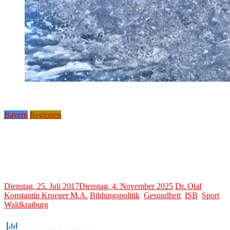
„Wasser hat keine Balken.“ (Sprichwort) Symbolfoto:
okk
Bayern
Regionen
Freizeitspaß im Waldbad Waldkraiburg
Badespektakel „AquaGaudi“ wird
saisonaler Höhepunkt
Dienstag, 25. Juli 2017
Dienstag, 4. November 2025
Dr. Olaf
Konstantin Krueger M.A.
Bildungspolitik
,
Gesundheit
,
ISB
,
Sport
,
Waldkraiburg
2
min read
3243 Abrufe insgesamt.