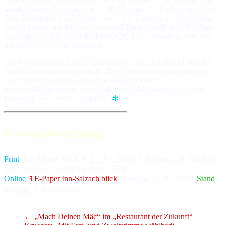
mu­sik. Kin­der­dis­cos sind für 13.30 Uhr und 15.30 Uhr vor­ge­se­hen.
Eine Beach­party mit
DJ
Raphi von
CST
, Light­show und Schaum­
schlacht star­tet um 16 Uhr. Es­sen und Trin­ken stellt der VFL Pi­ran­
has, Kaf­fee und Ku­chen der
FöVeWW
. Die Cock­tail­bar wird von
der Brosch Cafe Bar be­trie­ben.
„Jetzt muss nur noch das Wet­ter pas­sen“, sagt Zabelt und gibt sich
zu­gleich ge­wohnt op­ti­mis­tisch: „Die Lang­zeit­prog­no­se sieht gut
aus.“ Mehr In­for­ma­tion ist on­line ab­ruf­bar unter
www.waldkraiburg.de, www.waldbad-waldkraiburg.de und auf
Face­book unter /FoeVe.Waldbad.
✻
Erstveröffentlichung
Print
: Inn-Salz­ach blick, 9.
Jg
.,
Nr
. 30/2017, Sams­tag, 29. Ju­li 2017,
S. 8, Kol­lek­tiv „Ferien da­hoam“ [74/3/–/–].
Online
:
⭱ E-Paper Inn-Salz­ach blick
, Sams­tag, 29. Ju­li 2017.
Stand
:
Neu­jahr, 1. Ja­nu­ar 2021.
←
„Mach Deinen Mäc“ im „Restaurant der Zukunft“