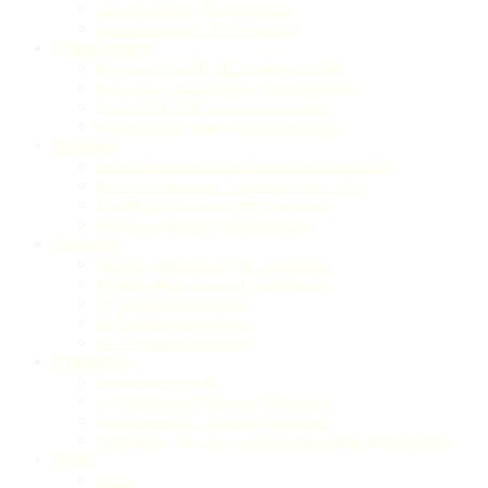
„Respekt-Rente“: Pro und Kontra
Grundeinkommen: Pro und Kontra
Digitalisierung
Hype um ChatGPT: 2023er-Debatte um KI
Homeoffice: 2022 bedingt „neue Normalität“
EU-DSGVO: 2018 „Furcht übertrieben“
Digitalisierung: 2016 „unsere Gegenwart“
Regionen
Raumordnungsverfahren Brenner-Nordzulauf 2021
Herbstfest: Gmiatlich – traditionsreich – fetzig
Rosenheim: Gute wirtschaftliche Noten
Migration: Strategien der Kommunen
Australien
60 Jahre „Bund der Bayern“ in Adelaide
40 Jahre „Radio Austria 4“ in Adelaide
69. Frankfurter Buchmesse
68. Frankfurter Buchmesse
67. Frankfurter Buchmesse
Digitalblog
Journalismus und KI
Cyberattacke auf Telekom: „Warnsignal“
Elektromobilität: „im Alltag verankern“
Standpunkt: „Für eine gesamtverantwortliche Digitalpolitik“
Presse
Events