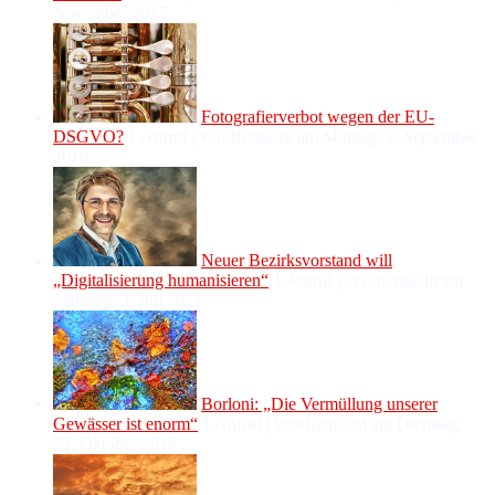
November 2017
Fotografierverbot wegen der EU-
DSGVO?
1 Aufruf
|
veröffentlicht am Montag, 2. September
2019
Neuer Bezirksvorstand will
„Digitalisierung humanisieren“
1 Aufruf
|
veröffentlicht am
Samstag, 3. Juli 2021
Borloni: „Die Vermüllung unserer
Gewässer ist enorm“
1 Aufruf
|
veröffentlicht am Dienstag,
23. Oktober 2018