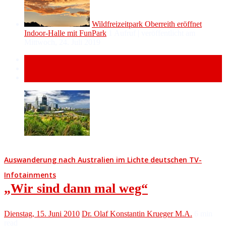
Wildfreizeitpark Oberreith eröffnet
Indoor-Halle mit FunPark
1 Aufruf
|
veröffentlicht am
Mittwoch, 24. Juli 2019
Popular
Recent
Comment
Auswanderung nach Australien im Lichte deutschen TV-
Infotainments
„Wir sind dann mal weg“
Dienstag, 15. Juni 2010
Dr. Olaf Konstantin Krueger M.A.
6
min
read