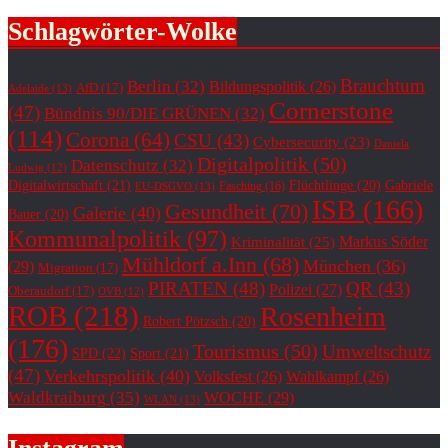
Schlagwörter-Wolke
Brauchtum
Berlin
(32)
Bildungspolitik
(26)
AfD
(17)
Adelaide
(13)
Cornerstone
(47)
Bündnis 90/DIE GRÜNEN
(32)
(114)
Corona
(64)
CSU
(43)
Cybersecurity
(23)
Daniela
Digitalpolitik
(50)
Datenschutz
(32)
Ludwig
(12)
Digitalwirtschaft
(21)
Flüchtlinge
(20)
Gabriele
Fasching
(16)
EU-DSGVO
(13)
ISB
(166)
Gesundheit
(70)
Galerie
(40)
Bauer
(20)
Kommunalpolitik
(97)
Markus Söder
Kriminalität
(25)
Mühldorf a.Inn
(68)
München
(36)
(29)
Migration
(17)
PIRATEN
(48)
QR
(43)
Polizei
(27)
Oberaudorf
(17)
OVB
(12)
ROB
(218)
Rosenheim
Robert Pötzsch
(20)
(176)
Tourismus
(50)
Umweltschutz
SPD
(22)
Sport
(21)
(47)
Verkehrspolitik
(40)
Volksfest
(26)
Wahlkampf
(26)
Waldkraiburg
(35)
WOCHE
(29)
WLAN
(13)