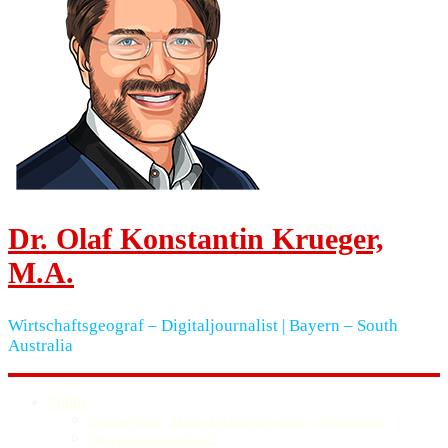
Dr. Olaf Konstantin Krueger,
M.A.
Wirtschaftsgeograf – Digitaljournalist | Bayern – South
Australia
Politik
Corona-Krise: „Harter Lockdown“ gegen „Schlendrian“
Fang ma o zu gendern!?