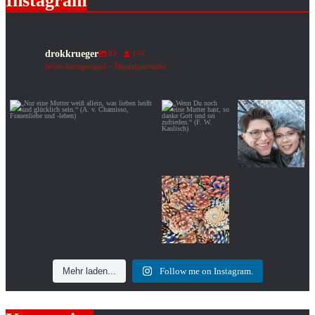
Instagram
drokkrueger
85
154
Wirtschaftsgeograf – Digitaljournalist
„Nur eine Mutter weiß allein, was lieben
„Wenn Du noch
„Ideale sind wie
heißt und
...
eine Mutter hast, so
Sterne: Man kann
danke Gott und
...
sie nicht
...
40
2
7
0
37
2
„Jeder Tag hat
seinen Abend.“
(Sprichwort)
21
0
Mehr laden...
Follow me on Instagram.