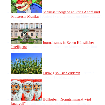
Schlüsselübergabe an Prinz André und
Prinzessin Monika
1 Aufruf
|
veröffentlicht am Mittwoch, 27.
Dezember 2017
Journalismus in Zeiten Künstlicher
Intelligenz
1 Aufruf
|
veröffentlicht am Mittwoch, 12. Juni
2019
Ludwig soll sich erklären
1 Aufruf
|
veröffentlicht am Mittwoch, 17. März 2021
Höllhuber: „Sonntagsmarkt wird
knallvoll“
1 Aufruf
|
veröffentlicht am Donnerstag, 2.