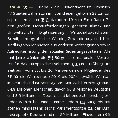
Straßburg —
Europa – ein Sub­kon­ti­nent im Um­bruch.
47 Staa­ten zäh­len zu ihm, von die­sen ge­hö­ren 28 zur Eu­
ro­päi­schen Un­ion (
EU
), da­runter 19 zum Eu­ro-Raum. Zu
den gro­ßen He­raus­for­de­run­gen ge­hö­ren Kli­ma- und
Um­welt­schutz, Di­gi­ta­li­sie­rung, Wirt­schafts­wachs­tum,
Bre­xit, de­mo­gra­fi­scher Wan­del, Zu­wan­de­rung und Um­
sied­lung von Men­schen aus an­de­ren Welt­re­gio­nen so­wie
Auf­recht­er­hal­tung der so­zia­len Si­che­rungs­sys­te­me. Al­le
fünf Jah­re wäh­len die
EU
-Bür­ger ih­re na­tio­na­len Ver­tre­
ter für das Eu­ro­päi­sche Par­la­ment (
EP
) in Straß­burg. Im
Zeit­raum vom 23. bis 26. Mai wer­den die Mit­glie­der des
EP
für die Wahl­pe­ri­ode 2019 bis 2024 ge­wählt. Wahl­tag
in Deutsch­land ist Sonn­tag, 26. Mai. Wahl­be­rech­tigt: rund
64,8 Mil­lio­nen Men­schen, da­von 60,8 Mil­lio­nen Deut­sche
und 3,9 Mil­lio­nen in Deutsch­land le­ben­de „Un­ions­bür­ger“.
Je­der Wäh­ler hat ei­ne Stim­me. Je­dem
EU
-Mit­glied­staat
ste­hen min­des­tens sechs Par­la­ments­sit­ze zu, der Bun­
des­re­pu­blik Deutsch­land mit 82 Mil­lio­nen Ein­woh­nern 96.