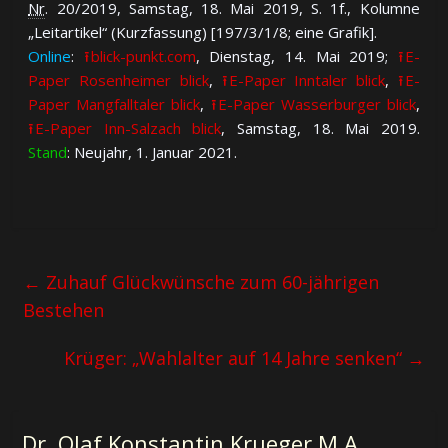
Nr
. 20/2019, Sams­tag, 18. Mai 2019, S. 1f., Ko­lum­ne
„Leit­ar­ti­kel“ (Kurz­fas­sung) [197/3/1/8; eine Gra­fik].
Online
:
⭱ blick-punkt.com
, Diens­tag, 14. Mai 2019;
⭱ E-
Paper Ro­sen­hei­mer blick
,
⭱ E-Paper Inn­ta­ler blick
,
⭱ E-
Paper Mang­fall­ta­ler blick
,
⭱ E-Paper Was­ser­bur­ger blick
,
⭱ E-Paper Inn-Salz­ach blick
, Sams­tag, 18. Mai 2019.
Stand
: Neu­jahr, 1. Ja­nu­ar 2021.
←
Zuhauf Glückwünsche zum 60-jährigen
Bestehen
Krüger: „Wahlalter auf 14 Jahre senken“
→
Dr. Olaf Konstantin Krueger M.A.