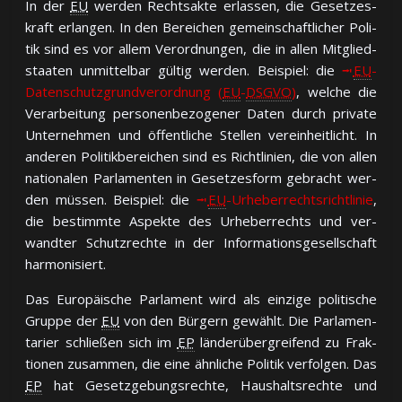
In der
EU
wer­den Rechts­ak­te er­las­sen, die Ge­set­zes­
kraft er­lan­gen. In den Be­rei­chen ge­mein­schaft­li­cher Po­li­
tik sind es vor al­lem Ver­ord­nun­gen, die in al­len Mit­glied­
staa­ten un­mit­tel­bar gül­tig wer­den. Bei­spiel: die
⭲
EU
-
Da­ten­schutz­grund­ver­ord­nung (
EU
-
DSGVO
)
, wel­che die
Ver­ar­bei­tung per­so­nen­be­zo­ge­ner Da­ten durch pri­va­te
Un­ter­neh­men und öf­fent­li­che Stel­len ver­ein­heit­licht. In
an­de­ren Po­li­tik­be­rei­chen sind es Richt­li­nien, die von al­len
na­tio­na­len Par­la­men­ten in Ge­set­zes­form ge­bracht wer­
den müs­sen. Bei­spiel: die
⭲
EU
-Ur­he­ber­rechts­richt­li­nie
,
die be­stimm­te As­pek­te des Ur­he­ber­rechts und ver­
wand­ter Schutz­rech­te in der In­for­ma­tions­ge­sell­schaft
har­mo­ni­siert.
Das Eu­ro­päi­sche Par­la­ment wird als ein­zi­ge po­li­ti­sche
Grup­pe der
EU
von den Bür­gern ge­wählt. Die Par­la­men­
ta­rier schlie­ßen sich im
EP
län­der­über­grei­fend zu Frak­
tio­nen zu­sam­men, die ei­ne ähn­li­che Po­li­tik ver­fol­gen. Das
EP
hat Ge­setz­ge­bungs­rech­te, Haus­halts­rech­te und