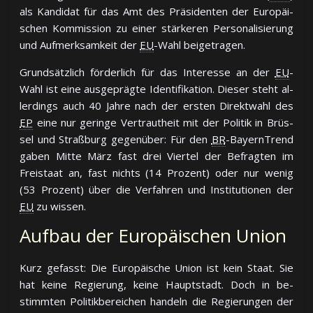
als Kan­di­dat für das Amt des Prä­si­den­ten der Eu­ro­päi­
schen Kom­mis­sion zu ei­ner stär­ke­ren Per­so­na­li­sie­rung
und Auf­merk­sam­keit der
EU
-Wahl bei­ge­tra­gen.
Grund­sätz­lich för­der­lich für das In­ter­es­se an der
EU
-
Wahl ist ei­ne aus­ge­präg­te Iden­ti­fi­ka­tion. Die­ser steht al­
ler­dings auch 40 Jah­re nach der ers­ten Di­rekt­wahl des
EP
ei­ne nur ge­rin­ge Ver­traut­heit mit der Po­li­tik in Brüs­
sel und Straß­burg ge­gen­über: Für den
BR
-BayernTrend
ga­ben Mit­te März fast drei Vier­tel der Be­frag­ten im
Frei­staat an, fast nichts (14 Pro­zent) oder nur we­nig
(53 Pro­zent) über die Ver­fah­ren und In­sti­tu­tio­nen der
EU
zu wis­sen.
Aufbau der Europäischen Union
Kurz ge­fasst: Die Eu­ro­päi­sche Un­ion ist kein Staat. Sie
hat kei­ne Re­gie­rung, kei­ne Haupt­stadt. Doch in be­
stimm­ten Po­li­tik­be­rei­chen han­deln die Re­gie­run­gen der