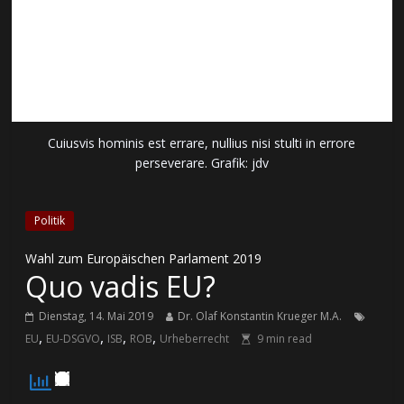
Cuiusvis hominis est errare, nullius nisi stulti in errore
perseverare. Grafik: jdv
Politik
Wahl zum Europäischen Parlament 2019
Quo vadis EU?
Dienstag, 14. Mai 2019
Dr. Olaf Konstantin Krueger M.A.
,
,
,
,
EU
EU-DSGVO
ISB
ROB
Urheberrecht
9
min read