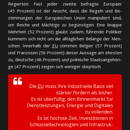
Re­gier­ten: Fast je­der zwei­te be­frag­te Eu­ro­päer
(45 Pro­zent) ist der An­sicht, dass die Re­geln und Be­
stim­mun­gen der Eu­ro­päi­schen Un­ion ma­ni­pu­liert sind,
um Rei­che und Mäch­ti­ge zu be­güns­ti­gen. Ei­ne knap­pe
Mehr­heit (52 Pro­zent) glaubt zu­dem, füh­ren­de Po­li­ti­ker
küm­mern sich nicht um die all­täg­li­chen Be­lan­ge der Men­
schen. In­ner­halb der
EU
stim­men Bel­gier (57 Pro­zent)
und Fran­zo­sen (56 Pro­zent) die­ser Aus­sa­ge am ehes­ten
zu, deut­sche (48 Pro­zent) und pol­ni­sche Staats­an­ge­hö­ri­
ge (47 Pro­zent) zei­gen sich we­ni­ger skep­tisch.
Die
EU
muss ihre in­dus­triel­le Ba­sis viel
stär­ker för­dern als bis­her.
Es ist über­fül­lig, den Bin­nen­markt für
Dienst­leis­tun­gen, Ener­gie und Di­gi­tales
zu voll­en­den.
Es ist höchs­te Zeit, In­ves­ti­tio­nen in
Schlüs­sel­tech­no­lo­gien und In­fra­struk­