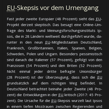
EU
-Skepsis vor dem Urnengang
Fast je­der zwei­te Eu­ro­päer (48 Pro­zent) sieht das
EU
-
Pro­jekt der­zeit skep­tisch. Das be­sagt ei­ne On­line-Um­
fra­ge des Markt- und Mei­nungs­for­schungs­in­sti­tuts Ip­
sos, die in 28 Län­dern welt­weit durch­ge­führt wur­de, da­
run­ter in den neun
EU
-Mit­glied­staa­ten Deutsch­land,
Frank­reich, Groß­bri­tan­nien, Ita­lien, Spa­nien, Bel­gien,
Schwe­den, Po­len und Un­garn. Be­son­ders pes­si­mis­tisch
sind da­nach die Ita­lie­ner (57 Pro­zent), ge­folgt von den
Fran­zo­sen (54 Pro­zent) und den Bri­ten (52 Pro­zent).
Nicht ein­mal je­der drit­te be­frag­te Unions­bür­ger
(28 Pro­zent) ist der Über­zeu­gung, dass sich die
EU
grund­sätz­lich auf dem rich­ti­gen Weg be­fin­det. In
Deutsch­land be­trach­tet bei­na­he je­der Zwei­te (48 Pro­
zent) die Ent­wick­lun­gen in der
EU
kri­tisch (2017: 45 Pro­
zent). Die Ur­sa­che für die
EU
-Skep­sis wur­zelt laut Ip­sos
in ei­nem tie­fen Miss­trauen zwi­schen Re­gie­ren­den und