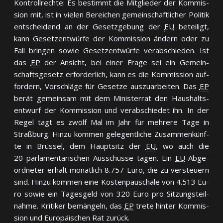
Kon­troll­rech­te: Es be­stimmt die Mit­glie­der der Kom­mis­
sion mit, ist in vie­len Be­rei­chen ge­mein­schaft­li­cher Po­li­tik
ent­schei­dend an der Ge­setz­ge­bung der
EU
be­tei­ligt,
kann Ge­setz­ent­wür­fe der Kom­mis­sion än­dern oder zu
Fall brin­gen so­wie Ge­setz­ent­wür­fe ver­ab­schie­den. Ist
das
EP
der An­sicht, bei ei­ner Fra­ge sei ein Ge­mein­
schafts­ge­setz er­for­der­lich, kann es die Kom­mis­sion auf­
for­dern, Vor­schlä­ge für Ge­set­ze aus­zu­ar­bei­ten. Das
EP
be­rät ge­mein­sam mit dem Mi­nis­ter­rat den Haus­halts­
ent­wurf der Kom­mis­sion und ver­ab­schie­det ihn. In der
Re­gel tagt es zwölf Mal im Jahr für meh­re­re Ta­ge in
Straß­burg. Hin­zu kom­men ge­le­gent­li­che Zu­sam­men­künf­
te in Brüs­sel, dem Haupt­sitz der
EU
, wo auch die
20 par­la­men­ta­ri­schen Aus­schüs­se ta­gen. Ein
EU
-Ab­ge­
ord­ne­ter er­hält mo­nat­lich 8.757 Eu­ro, die zu ver­steuern
sind. Hin­zu kom­men ei­ne Kos­ten­pau­scha­le von 4.513 Eu­
ro so­wie ein Ta­ges­geld von 320 Eu­ro pro Sit­zungs­teil­
nah­me. Kri­ti­ker be­män­geln, das
EP
tre­te hin­ter Kom­mis­
sion und Eu­ro­päi­schen Rat zu­rück.