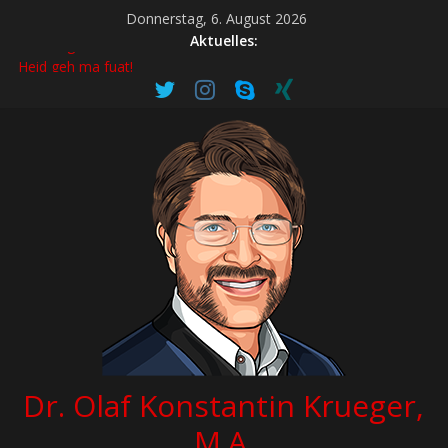
Donnerstag, 6. August 2026
Aktuelles:
Fasching im Landkreis Mühldorf a.Inn 2026
Heid geh ma fuat!
Publikationsverzeichnis
Index 2026
Volksfest Neumarkt-Sankt Veit 2026
Tradition – Musik – Vergnügen
Zehn Jahre Kfz-Meisterbetrieb „ST-Fahrzeugtechnik“ in
Waldkraiburg
Hohe Qualität – transparente Abläufe – breites Angebot
Fasching in Stadt und Landkreis Rosenheim 2026
Gardemärsche – Showspektakel – Festumzüge
Dr. Olaf Konstantin Krueger,
M.A.