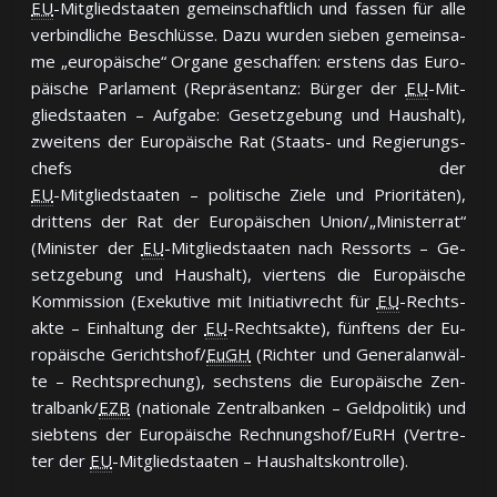
EU
-Mit­glied­staa­ten ge­mein­schaft­lich und fas­sen für al­le
ver­bind­li­che Be­schlüs­se. Da­zu wur­den sie­ben ge­mein­sa­
me „eu­ro­päi­sche“ Or­ga­ne ge­schaf­fen: ers­tens das Eu­ro­
päi­sche Par­la­ment (Re­prä­sen­tanz: Bür­ger der
EU
-Mit­
glied­staa­ten – Auf­ga­be: Ge­setz­ge­bung und Haus­halt),
zwei­tens der Eu­ro­päi­sche Rat (Staats- und Re­gie­rungs­
chefs der
EU
-Mit­glied­staa­ten – po­li­ti­sche Zie­le und Prio­ri­tä­ten),
drit­tens der Rat der Eu­ro­päi­schen Un­ion/„Mi­nis­ter­rat“
(Mi­nis­ter der
EU
-Mit­glied­staa­ten nach Res­sorts – Ge­
setz­ge­bung und Haus­halt), vier­tens die Eu­ro­päi­sche
Kom­mis­sion (Exe­ku­ti­ve mit Ini­tia­tiv­recht für
EU
-Rechts­
ak­te – Ein­hal­tung der
EU
-Rechts­ak­te), fünf­tens der Eu­
ro­päi­sche Ge­richts­hof/
EuGH
(Rich­ter und Ge­ne­ral­an­wäl­
te – Recht­spre­chung), sechs­tens die Eu­ro­päi­sche Zen­
tral­bank/
EZB
(na­tio­na­le Zen­tral­ban­ken – Geld­po­li­tik) und
sieb­tens der Eu­ro­päi­sche Rech­nungs­hof/EuRH (Ver­tre­
ter der
EU
-Mit­glied­staa­ten – Haus­halts­kon­trol­le).