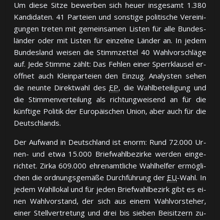
Um die­se Sit­ze be­wer­ben sich heuer ins­ge­samt 1.380
Kan­di­da­ten. 41 Par­teien und sons­ti­ge po­li­ti­sche Ver­ei­ni­
gun­gen tre­ten mit ge­mein­sa­men Lis­ten für al­le Bun­des­
län­der oder mit Lis­ten für ein­zel­ne Län­der an. In je­dem
Bun­des­land wei­sen die Stimm­zet­tel 40 Wahl­vor­schlä­ge
auf. Je­de Stim­me zählt: Das Feh­len ei­ner Sperr­klau­sel er­
öff­net auch Klein­par­teien den Ein­zug. Ana­lys­ten se­hen
die neun­te Di­rekt­wahl des
EP
, die Wahl­be­tei­li­gung und
die Stim­men­ver­tei­lung als rich­tung­wei­send an für die
künf­ti­ge Po­li­tik der Eu­ro­päi­schen Un­ion, aber auch für die
Deutsch­lands.
Der Auf­wand in Deutsch­land ist enorm: Rund 72.000 Ur­
nen- und et­wa 15.000 Brief­wahl­be­zir­ke wer­den ein­ge­
rich­tet. Zir­ka 609.000 eh­ren­amt­li­che Wahl­hel­fer er­mög­li­
chen die ord­nungs­ge­mä­ße Durch­füh­rung der
EU
-Wahl. In
je­dem Wahl­lo­kal und für je­den Brief­wahl­be­zirk gibt es ei­
nen Wahl­vor­stand, der sich aus ei­nem Wahl­vor­ste­her,
ei­ner Stell­ver­tre­tung und drei bis sie­ben Bei­sit­zern zu­