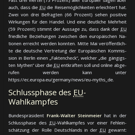
Fast drei Vier­tel (73 Pro­zent) al­ler Eu­ro­päer sa­gen aber
auch, dass die
EU
die Rei­se­mög­lich­kei­ten er­leich­tert hat.
Zwei von drei Be­frag­ten (66 Pro­zent) se­hen po­si­ti­ve
Wir­kun­gen für den Han­del. Und ei­ne deut­li­che Mehr­heit
(59 Pro­zent) stimmt der Aus­sa­ge zu, dass dank der
EU
fried­li­che Be­zie­hun­gen zwi­schen den eu­ro­päi­schen Na­
tio­nen er­reicht wer­den konn­ten. Mit­te Mai ver­öf­fent­lich­
te die deut­sche Ver­tre­tung der Eu­ro­päi­schen Kom­mis­
sion in Ber­lin ei­nen „Fak­ten­check“, wel­cher „die gän­gigs­
ten My­then“ über die
EU
ent­kräf­ten soll und on­line ab­ge­
ru­fen wer­den kann un­ter
https://ec.europa.eu/germany/news/eu-myths_de.
Schlussphase des
EU
-
Wahlkampfes
Bun­des­prä­si­dent
Frank-Walter Steinmeier
hat in der
Schluss­pha­se des
EU
-Wahl­kamp­fes vor ei­ner Fehl­ein­
schät­zung der Rol­le Deutsch­lands in der
EU
ge­warnt: