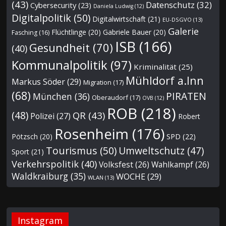
(43)
Datenschutz
(32)
Cybersecurity
(23)
Daniela Ludwig
(12)
Digitalpolitik
(50)
Digitalwirtschaft
(21)
EU-DSGVO
(13)
Galerie
Flüchtlinge
(20)
Gabriele Bauer
(20)
Fasching
(16)
ISB
(166)
Gesundheit
(70)
(40)
Kommunalpolitik
(97)
Kriminalität
(25)
Mühldorf a.Inn
Markus Söder
(29)
Migration
(17)
(68)
PIRATEN
München
(36)
Oberaudorf
(17)
OVB
(12)
ROB
(218)
(48)
QR
(43)
Polizei
(27)
Robert
Rosenheim
(176)
Pötzsch
(20)
SPD
(22)
Tourismus
(50)
Umweltschutz
(47)
Sport
(21)
Verkehrspolitik
(40)
Volksfest
(26)
Wahlkampf
(26)
Waldkraiburg
(35)
WOCHE
(29)
WLAN
(13)
Instagram