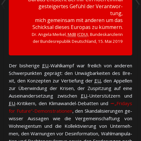
ge­stei­ger­tes Ge­fühl der Ver­ant­wor­
tung,
mich ge­mein­sam mit an­de­ren um das
Schick­sal die­ses Eu­ro­pas zu küm­mern.
Dr. Angela Merkel,
MdB
(
CDU
), Bun­des­kanz­le­rin
der Bun­des­re­pu­blik Deutsch­land, 15. Mai 2019
Der bis­he­ri­ge
EU
-Wahl­kampf war frei­lich von an­de­ren
Schwer­punk­ten ge­prägt: den Un­wäg­bar­kei­ten des Bre­
xit, den Kon­zep­ten zur Ver­tie­fung der
EU
, den Ap­pel­len
zur Über­win­dung der Kri­sen, der Zu­spit­zung auf ei­ne
Aus­ein­an­der­set­zung zwi­schen
EU
-Un­ter­stüt­zern und
EU
-Kri­ti­kern, den Kli­ma­wan­del-De­bat­ten und
⭲ „Fridays
for Fu­ture“-De­mon­stra­tio­nen
, den Skan­da­li­sie­run­gen ge­
wis­ser Aus­sa­gen wie die Ver­ge­mein­schaf­tung von
Wohn­ei­gen­tum und die Kol­lek­ti­vie­rung von Un­ter­neh­
men, den War­nun­gen vor Des­in­for­ma­tion, Wahl­ma­ni­pu­la­