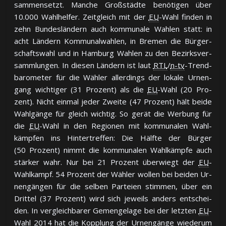
sam­men­setzt. Man­che Groß­städ­te be­nö­ti­gen über
10.000 Wahl­hel­fer. Zeit­gleich mit der
EU
-Wahl fin­den in
zehn Bun­des­län­dern auch kom­mu­na­le Wah­len statt: in
acht Län­dern Kom­mu­nal­wah­len, in Bre­men die Bür­ger­
schafts­wahl und in Ham­burg Wah­len zu den Be­zirks­ver­
samm­lun­gen. In die­sen Län­dern ist laut
RTL
/
n-tv
-Trend­
ba­ro­me­ter für die Wäh­ler al­ler­dings der lo­ka­le Ur­nen­
gang wich­ti­ger (31 Pro­zent) als die
EU
-Wahl (20 Pro­
zent). Nicht ein­mal je­der Zwei­te (47 Pro­zent) hält bei­de
Wahl­gän­ge für gleich wich­tig. So ge­rät die Wer­bung für
die
EU
-Wahl in den Re­gio­nen mit kom­mu­na­len Wahl­
kämp­fen ins Hin­ter­tref­fen: Die Hälf­te der Bür­ger
(50 Pro­zent) nimmt die kom­mu­na­len Wahl­kämp­fe auch
stär­ker wahr. Nur bei 21 Pro­zent über­wiegt der
EU
-
Wahl­kampf. 54 Pro­zent der Wäh­ler wol­len bei bei­den Ur­
nen­gän­gen für die sel­ben Par­teien stim­men, über ein
Drit­tel (37 Pro­zent) wird sich je­weils an­ders ent­schei­
den. In ver­gleich­ba­rer Ge­men­ge­la­ge bei der letz­ten
EU
-
Wahl 2014 hat die Kopp­lung der Ur­nen­gän­ge wie­de­rum