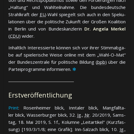
tion und Rechts­po­pu­lis­mus so­wie den For­de­run­gen nach
„Hal­tung“ und Wahl­teil­nah­me. Die bun­des­deut­sche
Strahl­kraft der
EU
-Wahl spie­gelt sich auch in den Spe­ku­
la­tio­nen über die po­li­ti­sche Zu­kunft der Gro­ßen Ko­a­li­tion
in Ber­lin und von Bun­des­kanz­le­rin
Dr. Angela Merkel
(
CDU
) wi­der.
In­halt­lich In­ter­es­sier­te kön­nen sich vor ih­rer Stimm­ab­ga­
be auf spie­le­ri­sche Wei­se on­line mit dem „Wahl-O-Mat“
der Bun­des­zen­tra­le für po­li­ti­sche Bil­dung (
bpb
) über die
Par­tei­pro­gram­me in­for­mie­ren.
✻
Erstveröffentlichung
Print
: Ro­sen­hei­mer blick, Inn­ta­ler blick, Mang­fall­ta­
ler blick, Was­ser­bur­ger blick, 32.
Jg
.,
Nr
. 20/2019, Sams­
tag, 18. Mai 2019, S. 1f., Ko­lum­ne „Leit­ar­ti­kel“ (Kurz­fas­
sung) [193/3/1/8; eine Gra­fik]; Inn-Salz­ach blick, 10.
Jg
.,