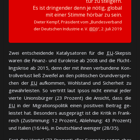
tur zu stei­gern.
Es ist drin­gen­der denn je nö­tig, glo­bal
mit ei­ner Stim­me hör­bar zu sein.
Dieter Kempf, Prä­si­dent vom „Bun­des­ver­band
der Deut­schen In­dus­trie e. V. (
BDI
)“, 2. Ju­li 2019
Zwei ent­schei­den­de Ka­ta­ly­sa­to­ren für die
EU
-Skep­sis
wa­ren die Fi­nanz- und Eu­ro­kri­se ab 2008 und die Flücht­
lings­kri­se ab 2015, denn der mit ih­nen ver­bun­de­ne Kon­
troll­ver­lust ließ Zwei­fel an den po­li­ti­schen Grund­ver­spre­
chen der
EU
auf­kom­men, Wohl­stand und Si­cher­heit zu
ge­währ­leis­ten. So ver­tritt laut Ip­sos nicht ein­mal je­der
vier­te Un­ions­bür­ger (23 Pro­zent) die An­sicht, dass die
EU
in der Mi­gra­tions­po­li­tik ei­nen po­si­ti­ven Bei­trag ge­
leis­tet hat. Be­son­ders aus­ge­prägt ist die Kri­tik in Frank­
reich (Zu­stim­mung: 12 Pro­zent, Ab­leh­nung: 43 Pro­zent)
und Ita­lien (16‍/‍44), in Deutsch­land we­ni­ger (28‍/‍35).