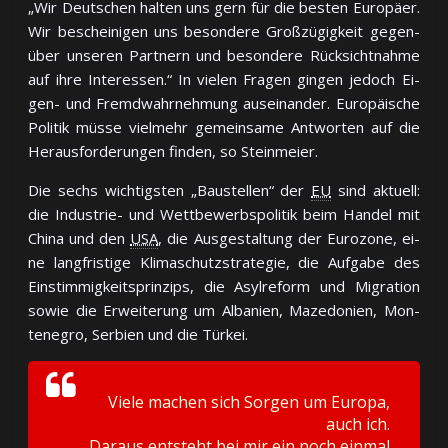
„Wir Deut­schen hal­ten uns gern für die bes­ten Eu­ro­päer.
Wir be­schei­ni­gen uns be­son­de­re Groß­zü­gig­keit ge­gen­
über un­se­ren Part­nern und be­son­de­re Rück­sicht­nah­me
auf ih­re In­ter­es­sen.“ In vie­len Fra­gen gin­gen je­doch Ei­
gen- und Fremd­wahr­neh­mung aus­ein­an­der. Eu­ro­pä­ische
Po­li­tik müs­se viel­mehr ge­mein­sa­me Ant­wor­ten auf die
Heraus­for­de­run­gen fin­den, so Steinmeier.
Die sechs wich­tigs­ten „Bau­stel­len“ der
EU
sind ak­tuell:
die In­dus­trie- und Wett­be­werbs­po­li­tik beim Han­del mit
Chi­na und den
USA
, die Aus­ge­stal­tung der Eu­ro­zo­ne, ei­
ne lang­fris­ti­ge Kli­ma­schutz­stra­te­gie, die Auf­ga­be des
Ein­stim­mig­keits­prin­zips, die Asyl­re­form und Mi­gra­tion
so­wie die Er­wei­te­rung um Al­ba­nien, Ma­ze­do­nien, Mon­
te­ne­gro, Ser­bien und die Tür­kei.
Vie­le ma­chen sich Sor­gen um Eu­ro­pa,
auch ich.
Da­raus ent­steht bei mir ein noch ein­mal