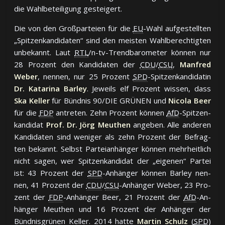
die Wahl­be­tei­li­gung ge­stei­gert.
Die von den Groß­par­teien für die
EU
-Wahl auf­ge­stell­ten
„Spit­zen­kan­di­da­ten“ sind den meis­ten Wahl­be­rech­tig­ten
un­be­kannt. Laut
RTL
/n-tv-Trend­ba­ro­me­ter kön­nen nur
28 Pro­zent den Kan­di­da­ten der
CDU
/
CSU
,
Manfred
Weber
, nen­nen, nur 25 Pro­zent
SPD
-Spit­zen­kan­di­da­tin
Dr. Katarina Barley
. Je­weils elf Pro­zent wis­sen, dass
Ska Keller
für Bünd­nis 90/DIE GRÜ­NEN und
Nicola Beer
für die
FDP
an­tre­ten. Zehn Pro­zent kön­nen
AfD
-Spit­zen­
kan­di­dat
Prof. Dr. Jörg Meuthen
an­ge­ben. Al­le an­de­ren
Kan­di­da­ten sind we­ni­ger als zehn Pro­zent der Be­frag­
ten be­kannt. Selbst Par­tei­an­hän­ger kön­nen mehr­heit­lich
nicht sa­gen, wer Spit­zen­kan­di­dat der „ei­ge­nen“ Par­tei
ist: 43 Pro­zent der
SPD
-An­hän­ger kön­nen Bar­ley nen­
nen, 41 Pro­zent der
CDU
/
CSU
-An­hän­ger We­ber, 23 Pro­
zent der
FDP
-An­hän­ger Beer, 21 Pro­zent der
AfD
-An­
hän­ger Meu­then und 16 Pro­zent der An­hän­ger der
Bünd­nis­grü­nen Kel­ler. 2014 hat­te
Martin Schulz
(
SPD
)