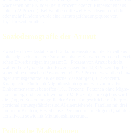
wach­se­nen oh­ne Kin­der (neun Pro­zent) oder zu Ein­per­so­nen­haus­
hal­ten (22 Pro­zent). Bei Fa­mi­lien mit zwei Er­wach­se­nen und drei
oder mehr Kin­dern wur­de ei­ne Ar­muts­ge­fähr­dungs­quo­te von
15,4 Pro­zent er­mit­telt.
Soziodemografie der Armut
Zwi­schen Er­werbs­sta­tus und Ein­kom­mens­si­tua­tion der Pri­vat­haus­
hal­te zeigt sich ein en­ger Zu­sam­men­hang: So wa­ren von den baye­ri­
schen Er­werbs­tä­ti­gen ins­ge­samt 5,4 Pro­zent von Ar­mut be­droht,
wäh­rend die Quo­te bei den Er­werbs­lo­sen bei 43,8 Pro­zent lag. Per­
so­nen oh­ne deut­schen Pass wa­ren mit 23,2 Pro­zent we­sent­lich häu­
fi­ger ar­muts­ge­fähr­det als deut­sche Staats­bür­ger (10,2 Pro­zent).
Knapp je­der Fünf­te mit Mi­gra­tions­hin­ter­grund war von re­la­ti­ver
Ein­kom­mens­ar­mut be­trof­fen (19,1 Pro­zent), Per­so­nen oh­ne Mi­gra­
tions­hin­ter­grund deut­lich we­ni­ger (9,5 Pro­zent). Im Er­geb­nis wird
die gän­gi­ge So­zio­de­mo­gra­fie der Ar­mut fort­ge­schrie­ben: Über­pro­
por­tio­nal ar­muts­ge­fähr­det sind Al­lein­er­zie­hen­de, Fa­mi­lien mit drei
und mehr Kin­dern, Er­werbs­lo­se, Per­so­nen mit nie­dri­gem Qua­li­fi­ka­
tions­ni­veau so­wie mit Mi­gra­tions­hin­ter­grund.
Politische Maßnahmen