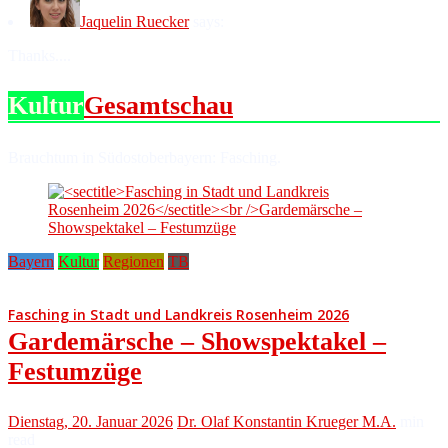
Jaquelin Ruecker
says:
Thanks....
Kultur
Gesamtschau
Brauchtum in Südostoberbayern: Fasching.
Bayern
Kultur
Regionen
TB
Fasching in Stadt und Landkreis Rosenheim 2026
Gardemärsche – Showspektakel –
Festumzüge
Dienstag, 20. Januar 2026
Dr. Olaf Konstantin Krueger M.A.
min
read