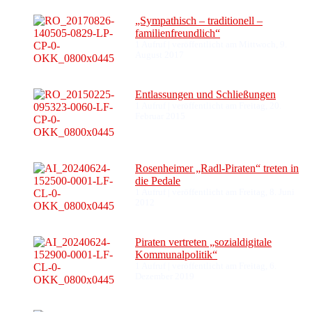
„Sympathisch – traditionell –
familienfreundlich“
1 Aufruf
|
veröffentlicht am Mittwoch, 9.
August 2017
Entlassungen und Schließungen
1 Aufruf
|
veröffentlicht am Freitag, 20.
Februar 2015
Rosenheimer „Radl-Piraten“ treten in
die Pedale
1 Aufruf
|
veröffentlicht am Freitag, 8. Juni
2012
Piraten vertreten „sozialdigitale
Kommunalpolitik“
1 Aufruf
|
veröffentlicht am Freitag, 6.
Dezember 2019