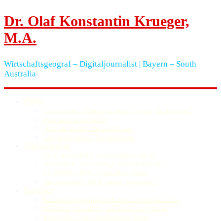
Dr. Olaf Konstantin Krueger,
M.A.
Wirtschaftsgeograf – Digitaljournalist | Bayern – South
Australia
Politik
Corona-Krise: „Harter Lockdown“ gegen „Schlendrian“
Fang ma o zu gendern!?
„Respekt-Rente“: Pro und Kontra
Grundeinkommen: Pro und Kontra
Digitalisierung
Hype um ChatGPT: 2023er-Debatte um KI
Homeoffice: 2022 bedingt „neue Normalität“
EU-DSGVO: 2018 „Furcht übertrieben“
Digitalisierung: 2016 „unsere Gegenwart“
Regionen
Raumordnungsverfahren Brenner-Nordzulauf 2021
Herbstfest: Gmiatlich – traditionsreich – fetzig
Rosenheim: Gute wirtschaftliche Noten