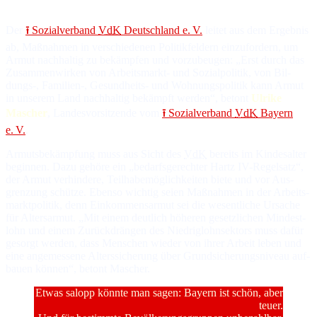
Der
⭱ So­zial­ver­band
VdK
Deutsch­land e. V.
lei­tet aus dem Er­geb­nis
ab, Maß­nah­men in ver­schie­de­nen Po­li­tik­fel­dern ein­zu­for­dern, um
Ar­mut nach­hal­tig zu be­kämp­fen und vor­zu­beu­gen: „Erst durch das
Zu­sam­men­wir­ken von Ar­beits­markt- und So­zial­po­li­tik, von Bil­
dungs-, Fa­mi­lien-, Ge­sund­heits- und Woh­nungs­po­li­tik kann Ar­mut
in un­se­rem Land nach­hal­tig be­kämpft wer­den“, be­tont
Ulrike
Mascher
, Lan­des­vor­sit­zen­de vom
⭱ So­zial­ver­band
VdK
Bayern
e. V.
.
Armutsbekämpfung muss aus Sicht des
VdK
be­reits im Kin­des­al­ter
be­gin­nen. Da­zu ge­hö­re ein „be­darfs­ge­rech­ter Hartz IV-Re­gel­satz“,
der Ar­mut ver­hin­de­re, Teil­ha­be­mög­lich­kei­ten bie­te und vor Aus­
gren­zung schüt­ze. Eben­so wich­tig seien Maß­nah­men in der Ar­beits­
markt­po­li­tik, denn Ein­kom­mens­ar­mut sei die we­sent­li­che Ur­sa­che
für Al­ters­ar­mut. „Mit ei­nem deut­lich hö­he­ren ge­setz­li­chen Min­dest­
lohn und ei­nem Zu­rück­drän­gen des Nie­drig­lohn­sek­tors muss da­für
ge­sorgt wer­den, dass Men­schen wie­der von ih­rer Ar­beit le­ben und
ei­ne an­ge­mes­se­ne Al­ters­si­che­rung über Grund­si­che­rungs­ni­veau auf­
bauen kön­nen“, be­tont Mascher.
Etwas salopp könnte man sagen: Bayern ist schön, aber
teuer.