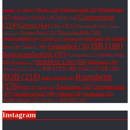
Brauchtum
Berlin
(32)
Bildungspolitik
(26)
AfD
(17)
Adelaide
(13)
Cornerstone
(47)
Bündnis 90/DIE GRÜNEN
(32)
(114)
Corona
(64)
CSU
(43)
Cybersecurity
(23)
Daniela
Digitalpolitik
(50)
Datenschutz
(32)
Ludwig
(12)
Digitalwirtschaft
(21)
Flüchtlinge
(20)
Gabriele
Fasching
(16)
EU-DSGVO
(13)
ISB
(166)
Gesundheit
(70)
Galerie
(40)
Bauer
(20)
Kommunalpolitik
(97)
Markus Söder
Kriminalität
(25)
Mühldorf a.Inn
(68)
München
(36)
(29)
Migration
(17)
PIRATEN
(48)
QR
(43)
Polizei
(27)
Oberaudorf
(17)
OVB
(12)
ROB
(218)
Rosenheim
Robert Pötzsch
(20)
(176)
Tourismus
(50)
Umweltschutz
SPD
(22)
Sport
(21)
(47)
Verkehrspolitik
(40)
Volksfest
(26)
Wahlkampf
(26)
Waldkraiburg
(35)
WOCHE
(29)
WLAN
(13)
Instagram