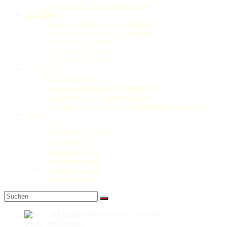
Migration: Strategien der Kommunen
Australien
60 Jahre „Bund der Bayern“ in Adelaide
40 Jahre „Radio Austria 4“ in Adelaide
69. Frankfurter Buchmesse
68. Frankfurter Buchmesse
67. Frankfurter Buchmesse
Digitalblog
Journalismus und KI
Cyberattacke auf Telekom: „Warnsignal“
Elektromobilität: „im Alltag verankern“
Standpunkt: „Für eine gesamtverantwortliche Digitalpolitik“
Presse
Events
Publikationen 2026 (WIP)
Publikationen 2025
Publikationen 2024
Publikationen 2023
Publikationen 2022
Publikationen 2021