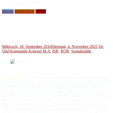
Symbolfoto: okk
Bayern
Deutschland
Politik
Alleinerziehende und Erwerbslose in Bayern
VdK: „Überdurchschnittlich
armutsgefährdet“
Mittwoch, 28. September 2016
Dienstag, 4. November 2025
Dr.
Olaf Konstantin Krueger M.A.
ISB
,
ROB
,
Sozialpolitik
4
min read
Wiesbaden —
In Bayern ist das Armutsrisiko im Bun­des­län­der­ver­
gleich am nie­drig­sten: Neuen Zah­len des Sta­tis­ti­schen Bun­des­am­tes
(
Destatis
) zu­fol­ge be­trug die „Ar­muts­ge­fähr­dungs­quo­te“ im Jahr
2015 im Frei­staat 11,6 Pro­zent. Schluss­lich­ter wa­ren Ber­lin mit
22,4 Pro­zent und Bre­men mit 24,8 Pro­zent. Den­noch sind in Bayern
18- bis un­ter 25-Jäh­ri­ge und über 65-Jäh­ri­ge be­son­ders ar­muts­ge­
fähr­det. Über­durch­schnitt­li­che Ar­muts­ge­fähr­dungs­quo­ten wei­sen
zu­dem Al­lein­er­zie­hen­de und de­ren Kin­der so­wie Er­werbs­lo­se auf.