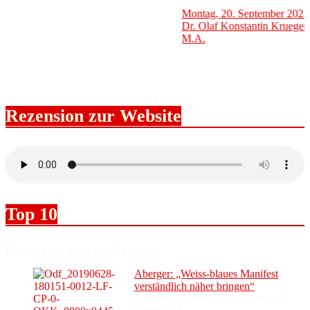
Montag, 20. September 2021
Dr. Olaf Konstantin Krueger
M.A.
Rezension zur Website
Top 10
Popular posts of the past 24 hours.
Aberger: „Weiss-blaues Manifest
verständlich näher bringen“
3 Aufrufe
|
veröffentlicht am Mittwoch, 1.
August 2018