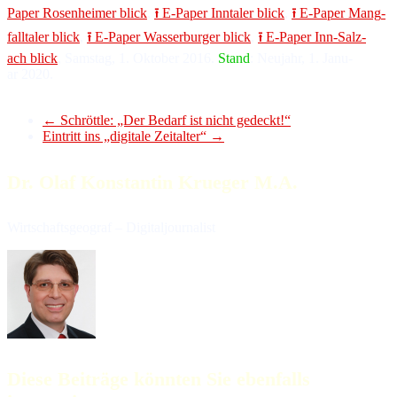
Paper Ro­sen­hei­mer blick
,
⭱ E-Paper Inn­ta­ler blick
,
⭱ E-Paper Mang­
fall­ta­ler blick
,
⭱ E-Paper Was­ser­bur­ger blick
,
⭱ E-Paper Inn-Salz­
ach blick
, Sams­tag, 1. Ok­to­ber 2016.
Stand
: Neu­jahr, 1. Ja­nu­
ar 2020.
←
Schröttle: „Der Bedarf ist nicht gedeckt!“
Eintritt ins „digitale Zeitalter“
→
Dr. Olaf Konstantin Krueger M.A.
Wirtschaftsgeograf – Digitaljournalist
Diese Beiträge könnten Sie ebenfalls