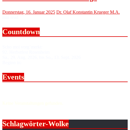
Donnerstag, 16. Januar 2025
Dr. Olaf Konstantin Krueger M.A.
min read
Countdown
Scho moi vorg’merkt:
92. Herbstfest Rosenheim
Sa., 29. Aug. 2026, bis So., 13. Sept. 2026
Beginn in:
Events
Upcoming events.
Keine Veranstaltungen gefunden.
Schlagwörter-Wolke