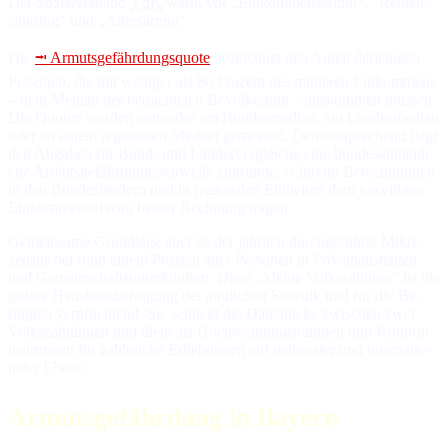
Der So­zial­ver­band
VdK
warnt vor „Ein­kom­mens­ar­mut“, „Ren­ten­
sink­flug“ und „Al­ters­ar­mut“.
Die
⭲ Armutsgefährdungsquote
be­zeich­net den An­teil der­je­ni­gen
Per­so­nen, die mit we­ni­ger als 60 Pro­zent des mitt­le­ren Ein­kom­mens
– dem Me­dian der be­trach­te­ten Be­völ­ke­rung – aus­kom­men müs­sen.
Die Quo­ten wer­den ent­we­der am Bun­des­me­dian, am Lan­des­me­dian
oder an ei­nem re­gio­na­len Me­dian ge­mes­sen. Dem­ent­spre­chend liegt
den An­ga­ben für Bund- und Län­der­ver­glei­che ei­ne bun­des­ein­heit­li­
che Ar­muts­ge­fähr­dungs­schwel­le zu­grun­de, wäh­rend Be­rech­nun­gen
in den Bun­des­län­dern und in re­gio­na­len Ein­hei­ten dem je­wei­li­gen
Ein­kom­mens­ni­veau bes­ser Rech­nung tra­gen.
Ge­mein­sa­me Grund­la­ge aber ist der jähr­lich durch­ge­führ­te Mi­kro­
zen­sus bei rund ei­nem Pro­zent al­ler Per­so­nen in Pri­vat­haus­hal­ten
und Ge­mein­schafts­un­ter­künf­ten. Die­se „klei­ne Volks­zäh­lung“ ist die
größ­te Haus­halts­be­fra­gung der amt­li­chen Sta­tis­tik und für die Be­
frag­ten ver­pflich­tend. Sie schließt die Da­ten­lü­cke zwi­schen zwei
Volks­zäh­lun­gen und dient als Hoch­rech­nungs­rah­men und Kon­troll­
in­stru­ment für zahl­rei­che Er­he­bun­gen auf na­tio­na­ler und in­ter­na­tio­
na­ler Ebe­ne.
Armutsgefährdung in Bayern