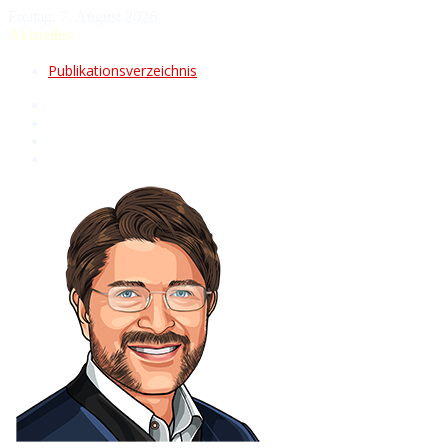
Freitag, 7. August 2026
Aktuelles:
Fasching im Landkreis Mühldorf a.Inn 2026
Heid geh ma fuat!
Publikationsverzeichnis
Index 2026
Volksfest Neumarkt-Sankt Veit 2026
Tradition – Musik – Vergnügen
Zehn Jahre Kfz-Meisterbetrieb „ST-Fahrzeugtechnik“ in
Waldkraiburg
Hohe Qualität – transparente Abläufe – breites Angebot
Fasching in Stadt und Landkreis Rosenheim 2026
Gardemärsche – Showspektakel – Festumzüge