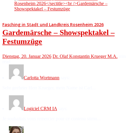
Fasching in Stadt und Landkreis Rosenheim 2026
Gardemärsche – Showspektakel –
Festumzüge
Dienstag, 20. Januar 2026
Dr. Olaf Konstantin Krueger M.A.
min
read
Carlotta Wortmann
says:
Sehr geehrter Herr Krueger, mein Name ist Carl...
Logiciel CRM IA
says:
Je souhaitais vous remercier pour ce contenu stimu...