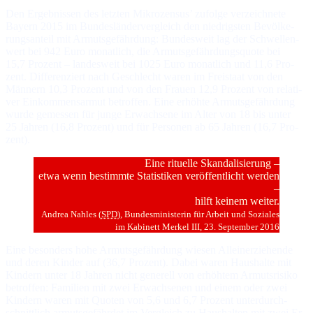
Den Er­geb­nis­sen des letz­ten Mik­ro­zen­sus’ zu­fol­ge ver­zeich­ne­te
Bayern 2015 im Bun­des­län­der­ver­gleich den nie­drigs­ten Be­völ­ke­
rungs­an­teil mit Ar­muts­ge­fähr­dung: Bun­des­weit lag der Schwel­len­
wert bei 942 Eu­ro mo­nat­lich, die Ar­muts­ge­fähr­dungs­quo­te bei
15,7 Pro­zent – lan­des­weit bei 1025 Eu­ro mo­nat­lich und 11,6 Pro­
zent. Dif­fe­ren­ziert nach Ge­schlecht wa­ren im Frei­staat von den
Män­nern 10,3 Pro­zent und von den Frauen 12,9 Pro­zent von re­la­ti­
ver Ein­kom­mens­ar­mut be­trof­fen. Ei­ne er­höh­te Ar­muts­ge­fähr­dung
wur­de ge­mes­sen für jun­ge Er­wach­se­ne im Al­ter von 18 bis un­ter
25 Jah­ren (16,8 Pro­zent) und für Per­so­nen ab 65 Jah­ren (16,7 Pro­
zent).
Ei­ne ri­tu­el­le Skan­da­li­sie­rung –
et­wa wenn be­stimm­te Sta­tis­ti­ken ver­öf­fent­licht wer­den
–
hilft kei­nem wei­ter.
Andrea Nahles (
SPD
), Bun­des­mi­nis­te­rin für Ar­beit und So­zia­les
im Ka­bi­nett Merkel III, 23. Sep­tem­ber 2016
Ei­ne be­son­ders ho­he Ar­muts­ge­fähr­dung wie­sen Al­lein­er­zie­hen­de
und de­ren Kin­der auf (36,7 Pro­zent). Da­bei wa­ren Haus­hal­te mit
Kin­dern un­ter 18 Jah­ren nicht ge­ne­rell von er­höh­tem Ar­muts­ri­si­ko
be­trof­fen: Fa­mi­lien mit zwei Er­wach­se­nen und ei­nem oder zwei
Kin­dern wa­ren mit Quo­ten von 5,6 und 6,7 Pro­zent un­ter­durch­
schnitt­lich ar­muts­ge­fähr­det im Ver­gleich zu Haus­hal­ten mit zwei Er­