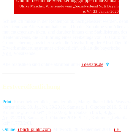
Und für bestimmte Bevölkerungsgruppen unbezahlbar.
Ulrike Mascher, Vor­sit­zen­de vom „So­zial­ver­band
VdK
Bayern
e. V.“, 23. Ja­nu­ar 2020
Schließ­lich müs­se in der Ren­ten­po­li­tik nach­ge­bes­sert wer­den, denn
der Trend zur Al­ters­ar­mut hal­te an: „Um der Zu­nah­me von Al­ters­ar­
mut ent­ge­gen­zu­wir­ken, sind da­rüber hin­aus ei­ne Sta­bi­li­sie­rung des
Ren­ten­ni­veaus, die Ein­füh­rung ei­nes Frei­be­trags von 100 Eu­ro für
Grund­si­che­rungs­be­zie­her so­wie die Ab­schaf­fung der Ab­schlä­ge für
Er­werbs­min­de­rungs­rent­ner er­for­der­lich“, er­klärt die baye­ri­sche
VdK
-Vor­sit­zen­de.
Alle Sta­tis­ti­ken sind on­line ab­ruf­bar un­ter
⭱ destatis.de
.
✻
Erstveröffentlichung
Print
: Ro­sen­hei­mer blick, Inn­ta­ler blick, Mang­fall­ta­ler blick, Was­ser­
bur­ger blick, 30.
Jg
.,
Nr
. 39/2016, Sams­tag, 1. Ok­to­ber 2016, S. 1f.,
Ko­lum­ne „Leit­ar­ti­kel“ [181/3/2/6]; Inn-Salz­ach blick, 9.
Jg
.,
Nr
. 39/2016, Sams­tag, 1. Ok­to­ber 2016, S. 1f., Ko­lum­ne „Leit­ar­ti­
kel“ [1773/2/6].
Online
:
⭱ blick-punkt.com
, Mitt­woch, 28. Sep­tem­ber 2016;
⭱ E-