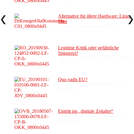
Alternative für ältere Hardware: Linux
Mint
2 Aufrufe
|
veröffentlicht am Montag, 1.
September 2025
Legitime Kritik oder gefährliche
Spinnerei?
2 Aufrufe
|
veröffentlicht am Montag, 18. Mai
2020
Quo vadis EU?
2 Aufrufe
|
veröffentlicht am Dienstag, 14.
Mai 2019
Eintritt ins „digitale Zeitalter“
1 Aufruf
|
veröffentlicht am Mittwoch, 5.
Oktober 2016