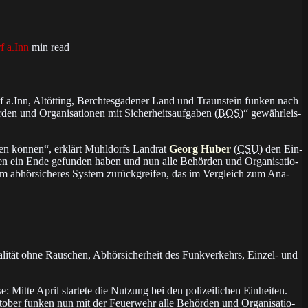
f a.Inn
min read
dorf a.Inn, Altötting, Berchtesgadener Land und Traunstein fun­ken nach
den und Or­ga­ni­sa­tio­nen mit Si­cher­heits­auf­ga­ben (
BOS
)“ ge­währ­leis­
­zen kön­nen“, er­klärt Mühl­dorfs Land­rat
Georg Huber
(
CSU
) den Ein­
­gen ein Ende ge­fun­den ha­ben und nun al­le Be­hör­den und Or­ga­ni­sa­tio­
lem ab­hör­si­che­res Sys­tem zu­rück­grei­fen, das im Ver­gleich zum Ana­
­li­tät ohne Rau­schen, Ab­hör­si­cher­heit des Funk­ver­kehrs, Ein­zel- und
t­te April star­te­te die Nut­zung bei den po­li­zei­li­chen Ein­hei­ten.
Ok­to­ber fun­ken nun mit der Feuer­wehr al­le Be­hör­den und Or­ga­ni­sa­tio­