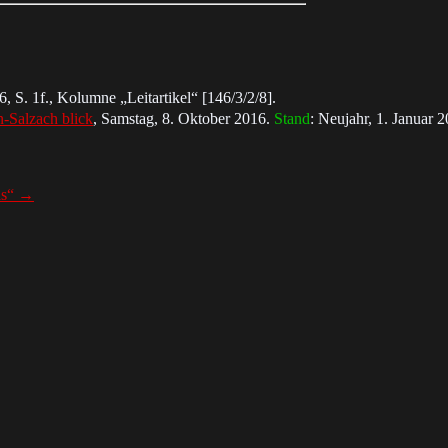
 S. 1f., Ko­lum­ne „Leit­ar­ti­kel“ [146/3/2/8].
-Salz­ach blick
, Sams­tag, 8. Ok­to­ber 2016.
Stand
: Neu­jahr, 1. Ja­nu­ar 
as“
→