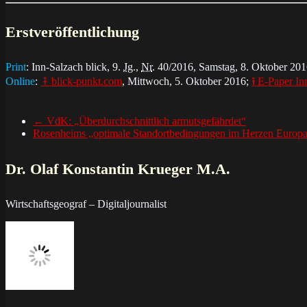
Erstveröffentlichung
Print
: Inn-Salz­ach blick, 9.
Jg
.,
Nr
. 40/2016, Sams­tag, 8. Ok­to­ber 2016,
Online
:
⤉ blick-punkt.com
, Mitt­woch, 5. Ok­to­ber 2016;
⭱ E-Paper Inn
←
VdK: „Überdurchschnittlich armutsgefährdet“
Rosenheims „optimale Standortbedingungen im Herzen Europ
Dr. Olaf Konstantin Krueger M.A.
Wirtschaftsgeograf – Digitaljournalist