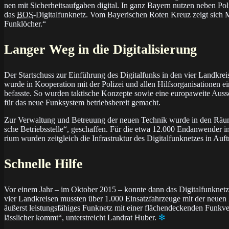
nen mit Si­cher­heits­auf­ga­ben di­gi­tal. In ganz Bayern nut­zen ne­ben 
das
BOS
-Di­gi­tal­funk­netz. Vom Baye­ri­schen Roten Kreuz zeigt sich M
Funklöcher.“
Langer Weg in die Digitalisierung
Der Startschuss zur Einführung des Digitalfunks in den vier Land­krei­sen
wur­de in Ko­opera­tion mit der Po­li­zei und al­len Hilfs­or­ga­ni­sa­tio­nen 
be­fass­te. So wur­den tak­ti­sche Kon­zep­te so­wie ei­ne eu­ro­pa­wei­te Aus­sc
für das neue Funk­sys­tem be­triebs­be­reit gemacht.
Zur Verwaltung und Betreuung der neuen Technik wur­de in den Räu­men des
sche Be­triebs­stel­le“, ge­schaf­fen. Für die etwa 12.000 End­an­wen­der in 
rium wur­den zeit­gleich die In­fra­struk­tur des Di­gi­tal­funk­net­zes in Auf
Schnelle Hilfe
Vor einem Jahr – im Oktober 2015 – konn­te dann das Di­gi­tal­funk­netz fü
vier Land­krei­sen muss­ten über 1.000 Ein­satz­fahr­zeu­ge mit der neuen Fu
äu­ßerst leis­tungs­fä­hi­ges Funk­netz mit ei­ner flä­chen­de­cken­den Funk­v
läss­li­cher kommt“, un­ter­streicht Land­rat Huber.
✻