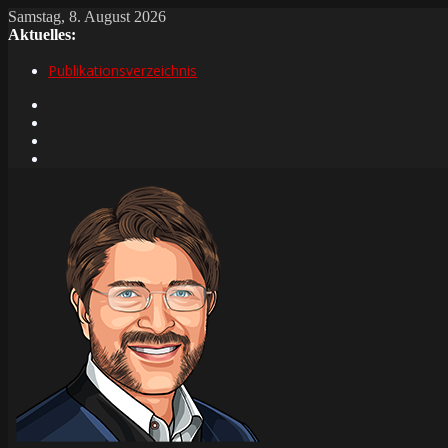
Samstag, 8. August 2026
Aktuelles:
Publikationsverzeichnis
Index 2026
Volksfest Neumarkt-Sankt Veit 2026
Tradition – Musik – Vergnügen
Zehn Jahre Kfz-Meisterbetrieb „ST-Fahrzeugtechnik“ in Waldkr
Hohe Qualität – transparente Abläufe – breites Angebot
Fasching in Stadt und Landkreis Rosenheim 2026
Gardemärsche – Showspektakel – Festumzüge
Fasching im Landkreis Mühldorf a.Inn 2026
Heid geh ma fuat!