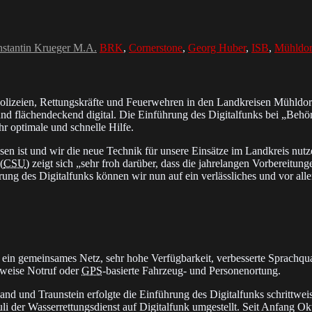
nstantin Krueger M.A.
BRK
,
Cornerstone
,
Georg Huber
,
ISB
,
Mühldor
o­li­zeien, Ret­tungs­kräf­te und Feuer­weh­ren in den Land­krei­sen Mühl
 und flä­chen­de­ckend digital. Die Ein­füh­rung des Di­gi­tal­funks bei „Be­hör­
r op­ti­ma­le und schnel­le Hilfe.
­sen ist und wir die neue Tech­nik für un­se­re Ein­sät­ze im Land­kreis nut
(
CSU
) zeigt sich „sehr froh da­rüber, dass die jah­re­lan­gen Vor­be­rei­tun
h­rung des Di­gi­tal­funks kön­nen wir nun auf ein ver­läss­li­ches und vor al­
ein ge­mein­sa­mes Netz, sehr ho­he Ver­füg­bar­keit, ver­bes­ser­te Sprach­qua
s­wei­se Not­ruf oder
GPS
-ba­sier­te Fahr­zeug- und Per­so­nen­or­tung.
Traunstein er­folg­te die Ein­füh­rung des Di­gi­tal­funks schritt­wei­se: Mi
 Ju­li der Was­ser­ret­tungs­dienst auf Di­gi­tal­funk um­ge­stellt. Seit An­fang 