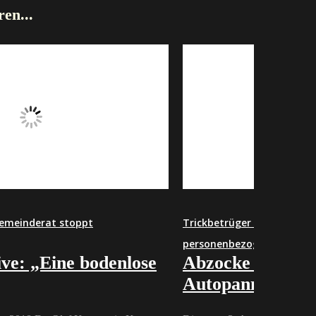
ren...
Trickbetrüger erbeuten Bargeld und
personenbezogene Daten
se
Abzocke bei vorgetäuschter
Autopanne