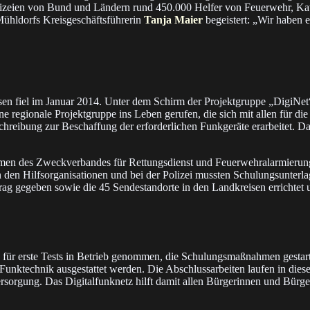
Po­li­zei­en von Bund und Län­dern rund 450.000 Hel­fer von Feuer­wehr, Ka­t
ühldorfs Kreis­ge­schäfts­füh­re­rin
Tanja Maier
be­geis­tert: „Wir ha­ben e
 fiel im Ja­nu­ar 2014. Un­ter dem Schirm der Pro­jekt­grup­pe „DigiNet“ d
ei­ne re­gio­na­le Pro­jekt­grup­pe ins Le­ben ge­ru­fen, die sich mit al­len für
hrei­bung zur Be­schaf­fung der er­for­der­li­chen Funk­ge­rä­te er­ar­bei­tet. Da­n
 Zweck­ver­ban­des für Ret­tungs­dienst und Feuer­wehr­alar­mie­rung Trau
den Hilfs­or­ga­ni­sa­tio­nen und bei der Polizei muss­ten Schu­lungs­un­ter­la
­trag ge­ge­ben so­wie die 45 Sen­de­stand­or­te in den Land­krei­sen er­rich­tet
r ers­te Tests in Be­trieb ge­nom­men, die Schu­lungs­maß­nah­men ge­star­t
nk­tech­nik aus­ge­stat­tet wer­den. Die Ab­schluss­ar­bei­ten lau­fen in die
er­sor­gung. Das Di­gi­tal­funk­netz hilft da­mit al­len Bür­ger­in­nen und Bür­