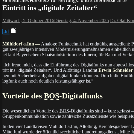
Einheitliches Funknetz für Rettungs- und Sicherheitskräfte
Eintritt ins „digitale Zeitalter“
Mittwoch, 5. Oktober 2016
Dienstag, 4. November 2025
Dr. Olaf Ko
Mühldorf a.Inn —
Analoge Funktechnik hat end­gül­tig aus­ge­dient: P
gut zwei­jäh­ri­gen in­ten­si­ven Mo­der­ni­sie­rungs­maß­nah­men ein­heit­lich
tet laut Baye­ri­schem Staats­mi­nis­te­rium des Innern, für Bau und Ver­keh
„Ich freue mich, dass die Ein­füh­rung des Di­gi­tal­funks nun ab­ge­schlos
tritt ins „di­gi­ta­le Zeit­al­ter“. Und Alt­öt­tings Land­rat
Erwin Schneider
nen mit Si­cher­heits­auf­ga­ben di­gi­tal fun­ken kön­nen. Durch die Ein­fü
log­funk auch noch deut­lich leis­tungs­fä­hi­ger ist.“
Vorteile des
BOS
-Digitalfunks
Die wesentlichen Vorteile des
BOS
-Digitalfunks sind – kurz ge­fasst – 
Grup­pen­kom­mu­ni­ka­tion so­wie zahl­rei­che Zu­satz­diens­te wie bei­spiel
In den vier Landkreisen Mühldorf a.Inn, Altötting, Berchtesgadener Land und 
Mit­te Ju­ni wur­de der öf­fent­lich-recht­li­che Land­ret­tungs­dienst, Mit­te