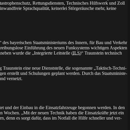
as­tro­phen­schutz, Ret­tungs­diens­ten, Tech­ni­sches Hilfs­werk und Zoll
in­wand­freie Sprach­qua­li­tät, kei­ner­lei Stör­ge­räu­sche mehr, keine
es baye­ri­schen Staats­mi­nis­te­riums des In­nern, für Bau und Ver­kehr
 die rei­bungs­lo­se Ein­füh­rung des neuen Funk­sys­tems wich­ti­gen As­pek­ten
e­ben wur­de die „In­te­grier­te Leit­stel­le (
ILS
)“ Traun­stein tech­nisch
n­stein ei­ne neue Dienst­stel­le, die so­ge­nann­te „Tak­tisch-Tech­ni­
­gen er­stellt und Schu­lun­gen ge­plant wer­den. Durch das Staats­mi­nis­te­
 und vernetzt.
et und der Ein­bau in die Ein­satz­fahr­zeu­ge be­gon­nen wer­den. In den
­sen Wo­chen. „Mit der neuen Tech­nik ha­ben die Ein­satz­kräf­te jetzt ein
gern, denn es sorgt da­für, dass im Not­fall die Hil­fe schnel­ler und ver­