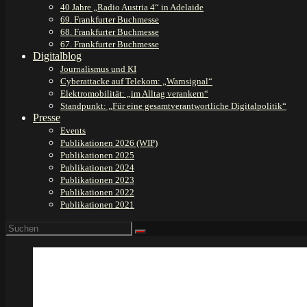
40 Jahre „Radio Austria 4“ in Adelaide
69. Frankfurter Buchmesse
68. Frankfurter Buchmesse
67. Frankfurter Buchmesse
Digitalblog
Journalismus und KI
Cyberattacke auf Telekom: „Warnsignal“
Elektromobilität: „im Alltag verankern“
Standpunkt: „Für eine gesamtverantwortliche Digitalpolitik“
Presse
Events
Publikationen 2026 (WIP)
Publikationen 2025
Publikationen 2024
Publikationen 2023
Publikationen 2022
Publikationen 2021