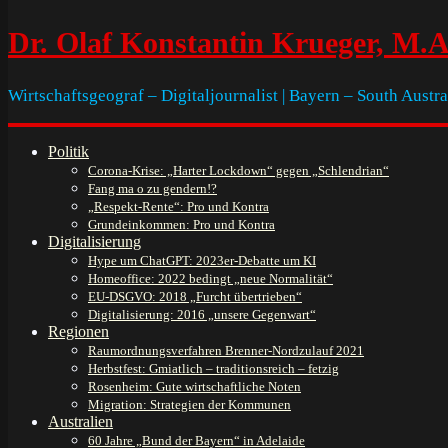
Dr. Olaf Konstantin Krueger, M.A
Wirtschaftsgeograf – Digitaljournalist | Bayern – South Austra
Politik
Corona-Krise: „Harter Lockdown“ gegen „Schlendrian“
Fang ma o zu gendern!?
„Respekt-Rente“: Pro und Kontra
Grundeinkommen: Pro und Kontra
Digitalisierung
Hype um ChatGPT: 2023er-Debatte um KI
Homeoffice: 2022 bedingt „neue Normalität“
EU-DSGVO: 2018 „Furcht übertrieben“
Digitalisierung: 2016 „unsere Gegenwart“
Regionen
Raumordnungsverfahren Brenner-Nordzulauf 2021
Herbstfest: Gmiatlich – traditionsreich – fetzig
Rosenheim: Gute wirtschaftliche Noten
Migration: Strategien der Kommunen
Australien
60 Jahre „Bund der Bayern“ in Adelaide