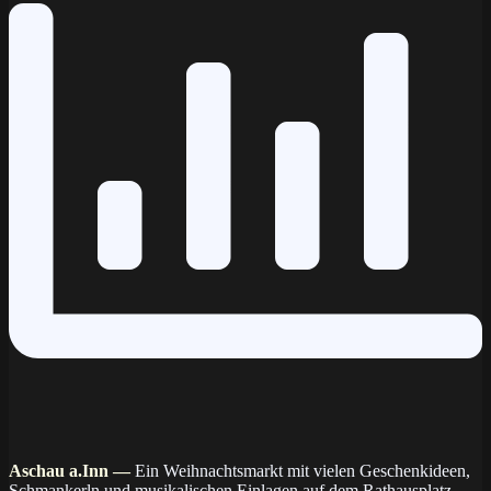
Aschau a.Inn —
Ein Weihnachtsmarkt mit vielen Ge­schenk­ideen,
Schman­kerln und mu­si­ka­li­schen Ein­la­gen auf dem Rat­haus­platz –