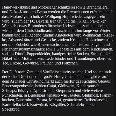
Handwerkskunst und Mo­tor­sä­gen­schnit­ze­rei so­wie Brand­ma­le­rei
und Deko-Kunst aus Be­ton wer­den die Er­wach­se­nen er­freuen, auch
dass Mo­tor­sä­gen­schnit­zer Wolf­gang Hopf wie­der zu­ge­gen sein
wird, zu­dem der
FC
Ba­va­ria Isen­gau und die „Ki­ga Fö/E-Bi­ker“.
Wer sich et­was Be­son­de­res für sei­ne Liebs­ten aus­su­chen möch­te,
wird auf dem Christ­kindl­markt in Aschau am Inn lan­ge vor Win­ter­
be­ginn und Hei­lig­abend fün­dig: An­ge­bo­ten wird Weih­nachts­holz­de­
ko, Ad­vents­krän­ze und Ge­ste­cke, zu­dem Krip­pen, Holz­schnee­män­
ner und Zu­be­hör wie Bie­nen­wachs­ker­zen, Christ­baum­ku­geln und
Per­len­christ­baum­schmuck so­wie Ge­bas­tel­tes aus dem Kin­der­gar­ten,
so­dann Dirndl-Pup­pen­klei­der, hand­ge­strick­te So­cken, Strin­bän­der,
Hä­kel- und Mo­tiv­müt­zen, Le­der­bän­der und Traum­fän­ger, über­dies
Tee, Li­kö­re, Ge­wür­ze, Pra­li­nen und Plätzchen.
Der Duft nach Zimt und Vanille ist all­seits be­liebt. Und soll­ten sich
der klei­ne Durst oder der gro­ße Hun­ger mel­den, dann gibt es auf
dem Aschauer Christ­kindl­markt auch hier­für das Rich­ti­ge: Glögg­li,
Feuer­zan­gen­bow­le, hei­ßen Cai­pi, Glüh­wein, Kin­der­punsch,
Schnaps, flüs­si­gen Ap­fel­stru­del, Eier­punsch und vie­le wei­te­re
Punsch­ar­ten, ja Bü­gel­goas ge­nau­so wie Ja­ga­tee, Glüh­most, Flamm­
ku­chen, Bauern­brot, Bos­na, Ma­ro­ni, ge­räu­cher­tes Rei­ber­dat­schi,
Kar­tof­fel­lo­ckerl, Brat­wür­stl, Käs­gril­ler, Schmalz­brot oder
Speckbrot.