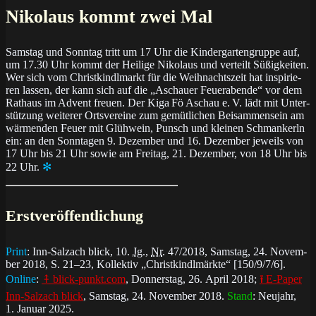
Nikolaus kommt zwei Mal
Samstag und Sonntag tritt um 17 Uhr die Kin­der­gar­ten­grup­pe auf,
um 17.30 Uhr kommt der Hei­li­ge Ni­ko­laus und ver­teilt Sü­ßig­kei­ten.
Wer sich vom Christ­kindl­markt für die Weih­nachts­zeit hat in­spi­rie­
ren las­sen, der kann sich auf die „Aschauer Feuer­aben­de“ vor dem
Rat­haus im Ad­vent freuen. Der Ki­ga Fö Aschau e. V. lädt mit Un­ter­
stüt­zung wei­te­rer Orts­ver­ei­ne zum ge­müt­li­chen Bei­sam­men­sein am
wär­men­den Feuer mit Glüh­wein, Punsch und klei­nen Schman­kerln
ein: an den Sonn­ta­gen 9. De­zem­ber und 16. De­zem­ber je­weils von
17 Uhr bis 21 Uhr so­wie am Frei­tag, 21. De­zem­ber, von 18 Uhr bis
22 Uhr.
✻
Erstveröffentlichung
Print
: Inn-Salz­ach blick, 10.
Jg
.,
Nr
. 47/2018, Sams­tag, 24. No­vem­
ber 2018, S. 21–23, Kol­lek­tiv „Christ­kindl­märk­te“ [150/9/7/6].
Online
:
⤉ blick-punkt.com
, Don­ners­tag, 26. April 2018;
⭱ E-Paper
Inn-Salz­ach blick
, Sams­tag, 24. No­vem­ber 2018.
Stand
: Neu­jahr,
1. Ja­nu­ar 2025.