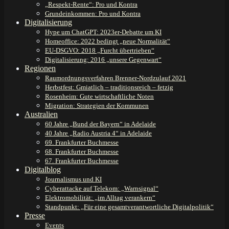
„Respekt-Rente“: Pro und Kontra
Grundeinkommen: Pro und Kontra
Digitalisierung
Hype um ChatGPT: 2023er-Debatte um KI
Homeoffice: 2022 bedingt „neue Normalität“
EU-DSGVO: 2018 „Furcht übertrieben“
Digitalisierung: 2016 „unsere Gegenwart“
Regionen
Raumordnungsverfahren Brenner-Nordzulauf 2021
Herbstfest: Gmiatlich – traditionsreich – fetzig
Rosenheim: Gute wirtschaftliche Noten
Migration: Strategien der Kommunen
Australien
60 Jahre „Bund der Bayern“ in Adelaide
40 Jahre „Radio Austria 4“ in Adelaide
69. Frankfurter Buchmesse
68. Frankfurter Buchmesse
67. Frankfurter Buchmesse
Digitalblog
Journalismus und KI
Cyberattacke auf Telekom: „Warnsignal“
Elektromobilität: „im Alltag verankern“
Standpunkt: „Für eine gesamtverantwortliche Digitalpolitik“
Presse
Events