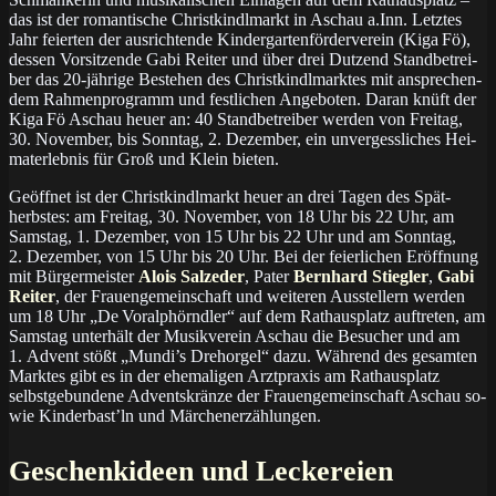
das ist der ro­man­ti­sche Christ­kindl­markt in Aschau a.Inn. Letz­tes
Jahr feier­ten der aus­rich­ten­de Kin­der­gar­ten­för­der­ver­ein (Ki­ga Fö),
des­sen Vor­sit­zen­de Gabi Reiter und über drei Dut­zend Stand­be­trei­
ber das 20-jäh­ri­ge Be­ste­hen des Christ­kindl­mark­tes mit an­spre­chen­
dem Rah­men­pro­gramm und fest­li­chen An­ge­bo­ten. Da­ran knüft der
Ki­ga Fö Aschau heuer an: 40 Stand­be­trei­ber wer­den von Frei­tag,
30. No­vem­ber, bis Sonn­tag, 2. De­zem­ber, ein un­ver­gess­li­ches Hei­
mat­er­leb­nis für Groß und Klein bieten.
Geöffnet ist der Christkindlmarkt heuer an drei Ta­gen des Spät­
herbs­tes: am Frei­tag, 30. No­vem­ber, von 18 Uhr bis 22 Uhr, am
Sams­tag, 1. De­zem­ber, von 15 Uhr bis 22 Uhr und am Sonn­tag,
2. De­zem­ber, von 15 Uhr bis 20 Uhr. Bei der feier­li­chen Er­öff­nung
mit Bür­ger­meis­ter
Alois Salzeder
, Pa­ter
Bernhard Stiegler
,
Gabi
Reiter
, der Frauen­ge­mein­schaft und wei­te­ren Aus­stel­lern wer­den
um 18 Uhr „De Vor­alp­hörnd­ler“ auf dem Rat­haus­platz auf­tre­ten, am
Sams­tag un­ter­hält der Mu­sik­ver­ein Aschau die Be­su­cher und am
1. Ad­vent stößt „Mun­di’s Dreh­or­gel“ da­zu. Wäh­rend des ge­sam­ten
Mark­tes gibt es in der ehe­ma­li­gen Arzt­pra­xis am Rat­haus­platz
selbst­ge­bun­de­ne Ad­vents­krän­ze der Frauen­ge­mein­schaft Aschau so­
wie Kin­der­bast’ln und Mär­chen­er­zäh­lun­gen.
Geschenkideen und Leckereien