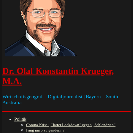
Dr. Olaf Konstantin Krueger,
M.A.
Wirtschaftsgeograf – Digitaljournalist | Bayern – South
Australia
Politik
Corona-Krise: „Harter Lockdown“ gegen „Schlendrian“
Fang ma o zu gendern!?