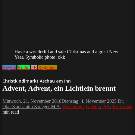
Have a wonderful and safe Christmas and a great New
Year. Symbolic photo: okk
Bayern
Kultur
PR
Regionen
Christkindlmarkt Aschau am Inn
Advent, Advent, ein Lichtlein brennt
Mittwoch, 21. November 2018
Dienstag, 4. November 2025
Dr.
Olaf Konstantin Krueger M.A.
Brauchtum
,
Galerie
,
ISB
,
Tourismus
min read