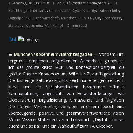
Samstag, 30. Juni 2018
Dr. Olaf Konstantin Krueger M.A.
,
,
,
,
Berchtesgadener Land
Cornerstone
Cybersecurity
Datenschutz
,
,
,
,
,
,
Digitalpolitik
Digitalwirtschaft
München
PIRATEN
QR
Rosenheim
,
,
Start-up
Tourismus
Wahlkampf
min read
💻
München / Rosenheim / Berchtesgaden —
Vor dem Hin­
ter­grund kom­ple­xen, tief­grei­fen­den Wan­dels ist grund­sätz­
lich das größ­te Ri­si­ko Mut- und Kon­zep­tions­lo­sig­keit, die
größ­te Chan­ce Know-how und Wil­le zur Zu­kunfts­ge­stal­tung.
Die bis­he­ri­ge Patch­work­po­li­tik zeigt nur ei­ne ge­rin­ge Lern­
kur­ve und die Ver­ant­wort­li­chen be­kom­men oft­mals
Schnapp­at­mung an­ge­sichts von Heraus­for­de­run­gen wie
Glo­ba­li­sie­rung, Di­gi­ta­li­sie­rung, Kli­ma­wan­del und Mi­gra­tion.
Die nö­ti­gen Ver­än­de­rungs­vor­ha­ben er­for­dern je­doch ei­ne
über­zeu­gen­de, po­si­ti­ve und ge­samt­ver­ant­wort­li­che Vi­si­on.
Mei­ne Mis­sion-State­ments zum Leit­spruch: „Di­gi­tal – kon­se­
quent und so­zial“ und ein Wahl­auf­ruf zum 14. Ok­to­ber.