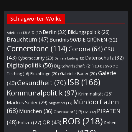
Schlagwörter-Wolke
Berlin
(32)
Bildungspolitik
(26)
AfD
(17)
Adelaide
(13)
Brauchtum
(47)
Bündnis 90/DIE GRÜNEN
(32)
Cornerstone
(114)
Corona
(64)
CSU
(43)
Datenschutz
(32)
Cybersecurity
(23)
Daniela Ludwig
(12)
Digitalpolitik
(50)
Digitalwirtschaft
(21)
EU-DSGVO
(13)
Galerie
Flüchtlinge
(20)
Gabriele Bauer
(20)
Fasching
(16)
ISB
(166)
Gesundheit
(70)
(40)
Kommunalpolitik
(97)
Kriminalität
(25)
Mühldorf a.Inn
Markus Söder
(29)
Migration
(17)
(68)
PIRATEN
München
(36)
Oberaudorf
(17)
OVB
(12)
ROB
(218)
(48)
QR
(43)
Polizei
(27)
Robert