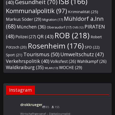
ISB
(166)
Gesundheit
(70)
(40)
Kommunalpolitik
(97)
Kriminalität
(25)
Mühldorf a.Inn
Markus Söder
(29)
Migration
(17)
(68)
PIRATEN
München
(36)
Oberaudorf
(17)
OVB
(12)
ROB
(218)
(48)
QR
(43)
Polizei
(27)
Robert
Rosenheim
(176)
Pötzsch
(20)
SPD
(22)
Tourismus
(50)
Umweltschutz
(47)
Sport
(21)
Verkehrspolitik
(40)
Volksfest
(26)
Wahlkampf
(26)
Waldkraiburg
(35)
WOCHE
(29)
WLAN
(13)
Instagram
drokkrueger
85
155
Wirtschaftsgeograf – Digitaljournalist