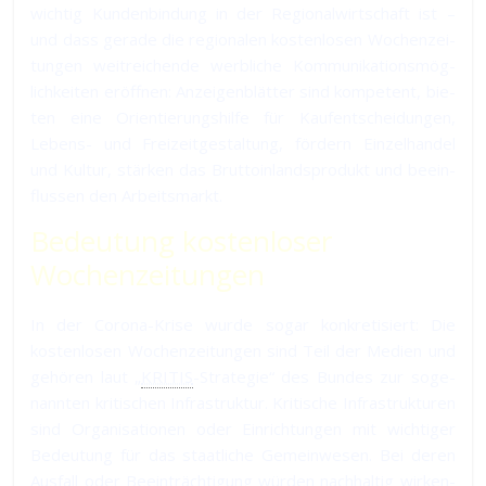
wich­tig Kun­den­bin­dung in der Re­gio­nal­wirt­schaft ist –
und dass ge­ra­de die re­gio­na­len kos­ten­lo­sen Wo­chen­zei­
tun­gen weit­rei­chen­de werb­li­che Kom­mu­ni­ka­tions­mög­
lich­kei­ten er­öff­nen: An­zei­gen­blät­ter sind kom­pe­tent, bie­
ten ei­ne Orien­tie­rungs­hil­fe für Kauf­ent­schei­dun­gen,
Lebens- und Frei­zeit­ge­stal­tung, för­dern Ein­zel­han­del
und Kultur, stär­ken das Brut­to­in­lands­pro­dukt und be­ein­
flus­sen den Arbeitsmarkt.
Bedeutung kostenloser
Wochenzeitungen
In der Corona-Krise wurde sogar konkretisiert: Die
kostenlosen Wo­chen­zei­tun­gen sind Teil der Medien und
ge­hö­ren laut „
KRITIS
-Stra­te­gie“ des Bun­des zur so­ge­
nann­ten kri­ti­schen In­fra­struk­tur. Kri­ti­sche In­fra­struk­tu­ren
sind Or­ga­ni­sa­tio­nen oder Ein­rich­tun­gen mit wich­ti­ger
Be­deu­tung für das staat­li­che Ge­mein­we­sen. Bei de­ren
Aus­fall oder Be­ein­träch­ti­gung wür­den nach­hal­tig wir­ken­