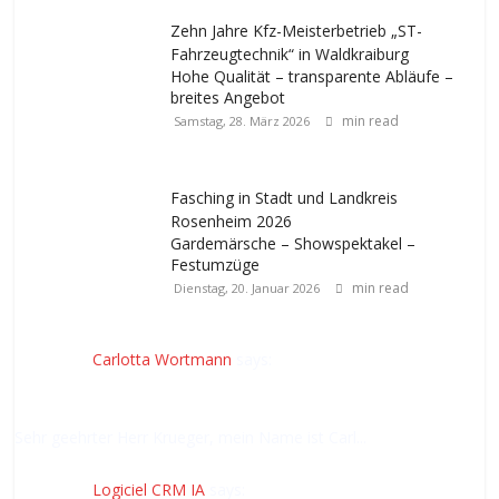
Zehn Jahre Kfz-Meisterbetrieb „ST-
Fahrzeugtechnik“ in Waldkraiburg
Hohe Qualität – transparente Abläufe –
breites Angebot
min read
Samstag, 28. März 2026
Fasching in Stadt und Landkreis
Rosenheim 2026
Gardemärsche – Showspektakel –
Festumzüge
min read
Dienstag, 20. Januar 2026
Carlotta Wortmann
says:
Sehr geehrter Herr Krueger, mein Name ist Carl...
Logiciel CRM IA
says: