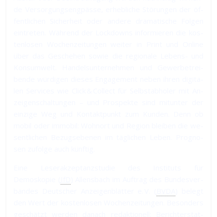
de Ver­sor­gungs­eng­päs­se, er­heb­li­che Stö­run­gen der öf­
fent­li­chen Si­cher­heit oder an­de­re dra­ma­ti­sche Fol­gen
ein­tre­ten. Wäh­rend der Lock­downs in­for­mie­ren die kos­
ten­lo­sen Wo­chen­zei­tun­gen wei­ter in Print und Online
über das Ge­sche­hen so­wie die re­gio­na­le Le­bens- und
Kon­sum­welt. Han­dels­un­ter­neh­men und Ge­wer­be­trei­
ben­de wür­di­gen die­ses En­ga­ge­ment ne­ben ih­ren di­gi­ta­
len Ser­vi­ces wie Click & Collect für Selbst­ab­ho­ler mit An­
zei­gen­schal­tun­gen – und Pro­spek­te sind mit­un­ter der
ein­zi­ge Weg und Kon­takt­punkt zum Kun­den. Denn ob
mobil oder im­mobil: Wohn­ort und Re­gion blei­ben die we­
sent­li­chen Be­zugs­ebe­nen im täg­li­chen Le­ben. Prog­no­
sen zu­fol­ge auch künftig.
Eine Leserakzeptanzstudie des Instituts für
Demoskopie (
IfD
) Allensbach im Auf­trag des Bun­des­ver­
ban­des Deut­scher An­zei­gen­blät­ter e. V. (
BVDA
) be­legt
den Wert der kos­ten­lo­sen Wo­chen­zei­tun­gen. Be­son­ders
ge­schätzt wer­den da­nach re­dak­tio­nell: Be­richt­er­stat­