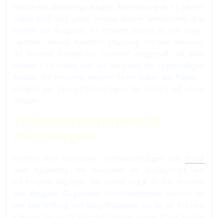
Hälf­te der deutsch­spra­chi­gen Be­völ­ke­rung ab 14 Jah­ren.
Da­bei liest fast je­der zwei­te Nut­zer min­des­tens drei
Vier­tel der Aus­gabe, 47 Pro­zent zäh­len zu den so­ge­
nann­ten „Heavy Readern“ (Nut­zung oft und in­ten­siv),
52 Pro­zent wer­den als „Scanner“ ein­ge­stuft (oft aber
se­lek­tiv). Über­dies liest die Mehr­zahl der re­gel­mä­ßi­gen
Nut­zer (67 Pro­zent) län­ge­re Tex­te lie­ber auf Papier –
le­dig­lich vier Pro­zent be­vor­zu­gen die Lek­tü­re auf ei­nem
Display.
Zeitungsdruckpapier und
Nachhaltigkeit
Hierbei sind kostenlose Wochenzeitungen laut
BVDA
auch nachhaltig. Sie be­ste­hen im Durch­schnitt aus
84 Pro­zent Alt­pa­pier, ein Drit­tel so­gar zu 100 Pro­zent
aus Alt­pa­pier. Ge­gen­über Frisch­fa­ser­pa­pier wer­den bei
der Her­stel­lung von Recycling­pa­pier bis zu 60 Pro­zent
Ener­gie, bis zu 70 Pro­zent Was­ser so­wie CO₂-Emis­sio­