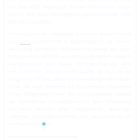
nen und Ab­fall ein­ge­spart. Wer­den Frisch­fa­sern bei­ge­
mischt, sind die­se über­wie­gend Sä­ge­werks­ab­fäl­le oder
Durchforstungsholz.
Nach Angaben des Verbandes Deutscher Papierfabriken
e. V. (
VDP
) stam­men die in Deutsch­land für die Pa­pier­
her­stel­lung ge­nutz­ten Holz­fa­sern durch­weg aus nach­
hal­tig be­wirt­schaf­te­ten und meist zer­ti­fi­zier­ten Wäl­dern.
Dem­ge­gen­über sind di­gi­ta­le Pres­se­er­zeug­nis­se nicht
von vorn­herein öko­lo­gisch vor­teil­haf­ter: Ihr Kon­sum er­
zeugt ei­nen oft­mals un­ter­schätz­ten öko­lo­gi­schen Fuß­ab­
druck, der un­ter an­de­rem auf die ver­bau­ten Ma­te­ria­lien
in den End­ge­rä­ten so­wie den strom­in­ten­si­ven Be­trieb
der Da­ten­ser­ver zu­rück­zu­füh­ren ist. Mehr In­for­ma­tion
ist on­line ab­ruf­bar un­ter www.bvda.de, www.vdp-
online.de, www.papierfakten.de und www.werbung-im-
briefkasten.de.
✻