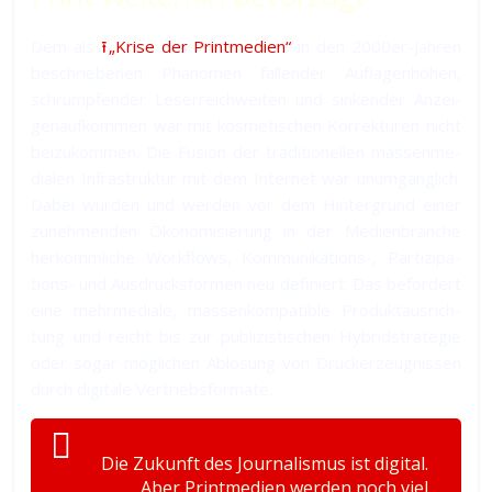
Dem als
⭱ „Krise der Printmedien“
in den 2000‍er-Jah­ren
be­schrie­be­nen Phä­no­men fal­len­der Auf­la­gen­hö­hen,
schrump­fen­der Le­ser­reich­wei­ten und sin­ken­der An­zei­
gen­auf­kom­men war mit kos­me­ti­schen Kor­rek­tu­ren nicht
bei­zu­kom­men. Die Fu­sion der tra­di­tio­nel­len mas­sen­me­
dia­len In­fra­struk­tur mit dem Internet war un­um­gäng­lich.
Da­bei wur­den und wer­den vor dem Hin­ter­grund ei­ner
zu­neh­men­den Öko­no­mi­sie­rung in der Medien­bran­che
her­kömm­li­che Work­flows, Kom­mu­ni­ka­tions-, Par­ti­zi­pa­
tions- und Aus­drucks­for­men neu de­fi­niert. Das be­för­dert
ei­ne mehr­media­le, mas­sen­kom­pa­tib­le Pro­dukt­aus­rich­
tung und reicht bis zur pub­li­zis­ti­schen Hybrid­stra­te­gie
oder so­gar mög­li­chen Ab­lö­sung von Druck­er­zeug­nis­sen
durch di­gi­ta­le Vertriebsformate.
Die Zukunft des Journalismus ist digital.
Aber Printmedien werden noch viel