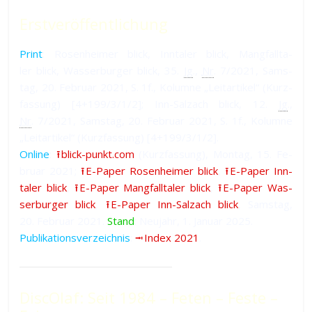
Erstveröffentlichung
Print
: Ro­sen­hei­mer blick, Inn­ta­ler blick, Mang­fall­ta­
ler blick, Was­ser­bur­ger blick, 35.
Jg
.,
Nr
. 7/2021, Sams­
tag, 20. Fe­bru­ar 2021, S. 1f., Ko­lum­ne „Leit­ar­ti­kel“ (Kurz­
fas­sung) [4+199/3/1/2]; Inn-Salz­ach blick, 12.
Jg
.,
Nr
. 7/2021, Sams­tag, 20. Fe­bru­ar 2021, S. 1f., Ko­lum­ne
„Leit­ar­ti­kel“ (Kurz­fas­sung) [4+199/3/1/2].
Online
:
⭱ blick-punkt.com
(Kurz­fas­sung), Mon­tag, 15. Fe­
bru­ar 2021;
⭱ E-Paper Ro­sen­hei­mer blick
,
⭱ E-Paper Inn­
ta­ler blick
,
⭱ E-Paper Mang­fall­ta­ler blick
,
⭱ E-Paper Was­
ser­bur­ger blick
,
⭱ E-Paper Inn-Salz­ach blick
, Sams­tag,
20. Fe­bru­ar 2021.
Stand
: Neu­jahr, 1. Ja­nu­ar 2025.
Publikationsverzeichnis
:
⭲ Index 2021
.
DiscOlaf: Seit 1984 – Feten – Feste –