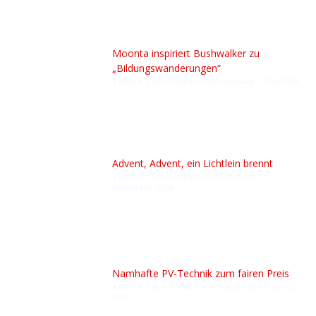
Moonta inspiriert Bushwalker zu
„Bildungswanderungen“
1 Aufruf
|
veröffentlicht am Dienstag, 1. Mai 2018
Advent, Advent, ein Lichtlein brennt
1 Aufruf
|
veröffentlicht am Mittwoch, 21.
November 2018
Namhafte PV-Technik zum fairen Preis
1 Aufruf
|
veröffentlicht am Mittwoch, 30. Januar
2019