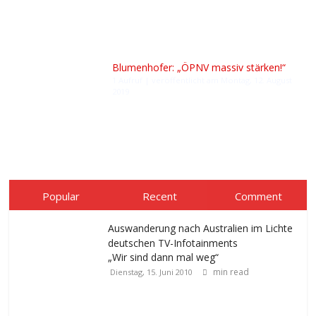
Blumenhofer: „ÖPNV massiv stärken!“
1 Aufruf
|
veröffentlicht am Montag, 12. August
2019
Popular
Recent
Comment
Auswanderung nach Australien im Lichte
deutschen TV-Infotainments
„Wir sind dann mal weg“
min read
Dienstag, 15. Juni 2010