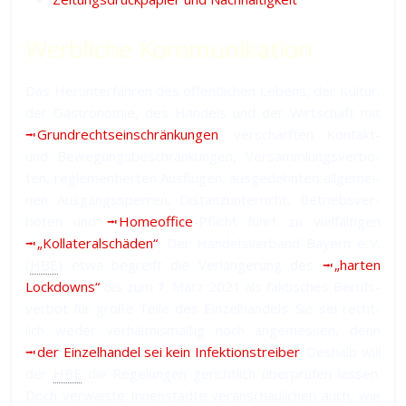
Werbliche Kommunikation
Das Herunterfahren des öffentlichen Lebens, der Kultur,
der Gastronomie, des Han­dels und der Wirt­schaft mit
⭲ Grund­rechts­ein­schrän­kun­gen
, ver­schärf­ten Kon­takt-
und Be­we­gungs­be­schrän­kun­gen, Ver­samm­lungs­ver­bo­
ten, reg­le­men­tier­ten Aus­flü­gen, aus­ge­dehn­ten all­ge­mei­
nen Aus­gangs­sper­ren, Dis­tanz­un­ter­richt, Be­triebs­ver­
bo­ten und
⭲ Homeoffice
-Pflicht führt zu viel­fäl­ti­gen
⭲ „Kol­la­te­ral­schä­den“
. Der Han­dels­ver­band Bayern e. V.
(
HBE
) et­wa be­greift die Ver­län­ge­rung des
⭲ „har­ten
Lock­downs“
bis zum 7. März 2021 als fak­ti­sches Be­rufs­
ver­bot für gro­ße Tei­le des Ein­zel­han­dels. Sie sei recht­
lich we­der ver­hält­nis­mä­ßig noch an­ge­mes­sen, denn
⭲ der Ein­zel­han­del sei kein In­fek­tions­trei­ber
. Des­halb will
der
HBE
die Re­ge­lun­gen ge­richt­lich über­prü­fen las­sen.
Doch ver­wais­te In­nen­städ­te ver­an­schau­li­chen auch, wie