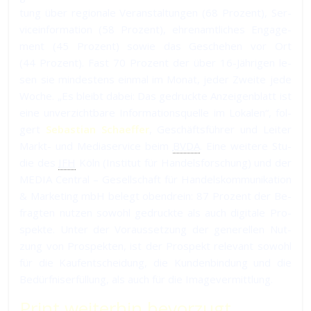
tung über re­gio­na­le Ver­an­stal­tun­gen (68 Pro­zent), Ser­
vice­in­for­ma­tion (58 Pro­zent), ehren­amt­li­ches En­ga­ge­
ment (45 Pro­zent) so­wie das Ge­sche­hen vor Ort
(44 Pro­zent). Fast 70 Pro­zent der über 16-Jäh­ri­gen le­
sen sie min­des­tens ein­mal im Mo­nat, je­der Zwei­te je­de
Wo­che. „Es bleibt da­bei: Das ge­druck­te An­zei­gen­blatt ist
ei­ne un­ver­zicht­ba­re In­for­ma­tions­quel­le im Lo­ka­len“, fol­
gert
Sebastian Schaeffer
, Ge­schäfts­füh­rer und Lei­ter
Markt- und Media­ser­vice beim
BVDA
. Ei­ne wei­te­re Stu­
die des
IFH
Köln (In­sti­tut für Han­dels­for­schung) und der
MEDIA Cen­tral – Ge­sell­schaft für Han­dels­kom­mu­ni­ka­tion
& Mar­ke­ting mbH be­legt oben­drein: 87 Pro­zent der Be­
frag­ten nut­zen so­wohl ge­druck­te als auch di­gi­ta­le Pro­
spek­te. Un­ter der Voraus­set­zung der ge­ne­rel­len Nut­
zung von Pro­spek­ten, ist der Pro­spekt re­le­vant so­wohl
für die Kauf­ent­schei­dung, die Kun­den­bin­dung und die
Be­dürf­nis­er­fül­lung, als auch für die Imagevermittlung.
Print weiterhin bevorzugt