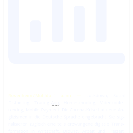
Rosenheim / Mühldorf a.Inn —
Lockdown, Social
Distancing, Tracing-
App
, Home­schooling, Video­con­fe­
ren­cing, Mobile Payment: Die Corona-Krise hat neue An­
gli­zis­men in die Deut­sche Spra­che ein­ge­bracht. Sie sig­
na­li­sie­ren zu­gleich ei­ne teils er­zwun­ge­ne di­gi­ta­le Trans­
for­ma­tion in Wirt­schaft, Bil­dung, Ar­beit und Frei­zeit.