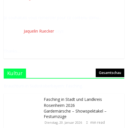
Je souhaitais vous remercier pour ce contenu stimu...
Jaquelin Ruecker
says:
Thanks....
Kultur
Gesamtschau
Brauchtum in Südostoberbayern: Fasching.
Fasching in Stadt und Landkreis
Rosenheim 2026
Gardemärsche – Showspektakel –
Festumzüge
min read
Dienstag, 20. Januar 2026