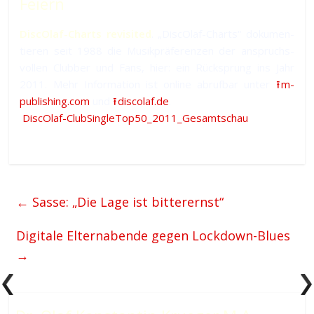
Feiern
DiscOlaf-Charts revisited
. „DiscOlaf-Charts“ do­ku­men­
tie­ren seit 1988 die Musik­prä­fe­ren­zen der an­spruchs­
vol­len Clubber und Fans, hier: ein Rück­sprung ins Jahr
2011. Mehr In­for­ma­tion ist online ab­ruf­bar un­ter
⭱ m-
publishing.com
und
⭱ discolaf.de
.
DiscOlaf-ClubSingleTop50_2011_Gesamtschau
←
Sasse: „Die Lage ist bitterernst“
Digitale Elternabende gegen Lockdown-Blues
→