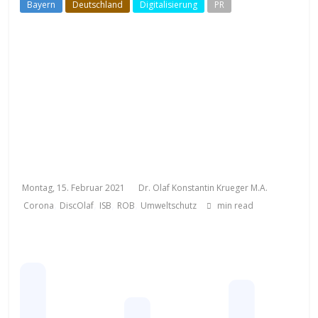
Bayern
Deutschland
Digitalisierung
PR
Corona-Krise: Gedruckte kostenlose Wochenzeitungen
begehrt
Schaeffer:
„Unverzichtbare
Informationsquelle im
Lokalen“
Montag, 15. Februar 2021
Dr. Olaf Konstantin Krueger M.A.
,
,
,
,
Corona
DiscOlaf
ISB
ROB
Umweltschutz
min read