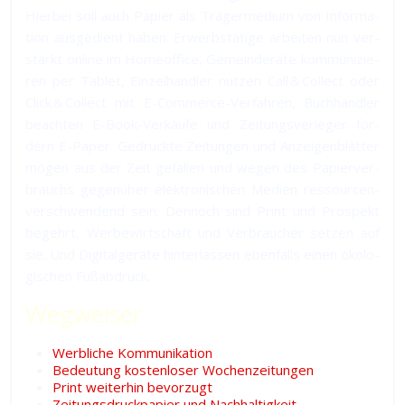
Hier­bei soll auch Papier als Trä­ger­medium von In­for­ma­
tion aus­ge­dient ha­ben: Er­werbs­tä­ti­ge ar­bei­ten nun ver­
stärkt online im Home­office, Ge­mein­de­rä­te kom­mu­ni­zie­
ren per Tablet, Ein­zel­händ­ler nut­zen Call & Collect oder
Click & Collect mit E-Commerce-Ver­fah­ren, Buch­händ­ler
be­ach­ten E-Book-Ver­käu­fe und Zei­tungs­ver­leger för­
dern E-Paper. Ge­druck­te Zei­tun­gen und An­zei­gen­blät­ter
mö­gen aus der Zeit ge­fal­len und we­gen des Pa­pier­ver­
brauchs ge­gen­über elek­tro­ni­schen Medien res­sour­cen­
ver­schwen­dend sein. Den­noch sind Print und Pro­spekt
be­gehrt, Wer­be­wirt­schaft und Ver­brau­cher set­zen auf
sie. Und Di­gi­tal­ge­rä­te hin­ter­las­sen eben­falls ei­nen öko­lo­
gi­schen Fußabdruck.
Wegweiser
Werbliche Kommunikation
Bedeutung kostenloser Wochenzeitungen
Print weiterhin bevorzugt
Zeitungsdruckpapier und Nachhaltigkeit