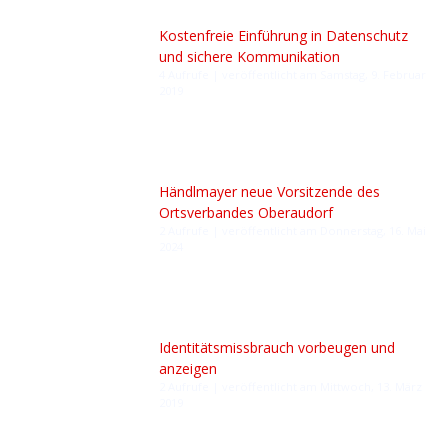
Kostenfreie Einführung in Datenschutz
und sichere Kommunikation
4 Aufrufe
|
veröffentlicht am Samstag, 9. Februar
2019
Händlmayer neue Vorsitzende des
Ortsverbandes Oberaudorf
2 Aufrufe
|
veröffentlicht am Donnerstag, 16. Mai
2024
Identitätsmissbrauch vorbeugen und
anzeigen
2 Aufrufe
|
veröffentlicht am Mittwoch, 13. März
2019