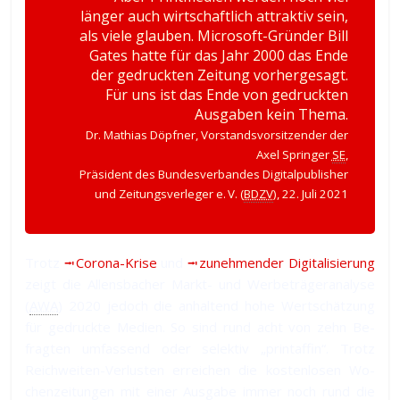
länger auch wirtschaftlich attraktiv sein,
als viele glauben. Microsoft-Gründer Bill
Gates hatte für das Jahr 2000 das Ende
der gedruckten Zeitung vorhergesagt.
Für uns ist das Ende von gedruckten
Ausgaben kein Thema.
Dr. Mathias Döpfner, Vorstandsvorsitzender der
Axel Springer
SE
,
Präsident des Bundesverbandes Digitalpublisher
und Zeitungsverleger e. V. (
BDZV
), 22. Ju­li 2021
Trotz
⭲ Corona-Krise
und
⭲ zu­neh­men­der Di­gi­ta­li­sie­rung
zeigt die Al­lens­ba­cher Markt- und Wer­be­trä­ger­ana­lyse
(
AWA
) 2020 je­doch die an­hal­tend ho­he Wert­schät­zung
für ge­druck­te Medien. So sind rund acht von zehn Be­
frag­ten um­fas­send oder se­lek­tiv „print­affin“. Trotz
Reich­wei­ten-Ver­lus­ten er­rei­chen die kos­ten­lo­sen Wo­
chen­zei­tun­gen mit ei­ner Aus­gabe im­mer noch rund die