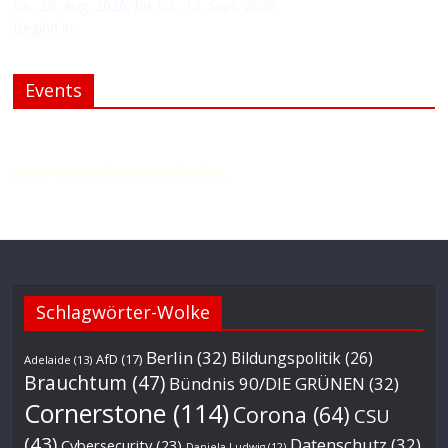
Sa., 29. Aug. 2026, bis So., 13. Sept. 2026
Beginn in:
Events
Upcoming events.
Keine Veranstaltungen gefunden.
Schlagwörter-Wolke
Berlin
(32)
Bildungspolitik
(26)
AfD
(17)
Adelaide
(13)
Brauchtum
(47)
Bündnis 90/DIE GRÜNEN
(32)
Cornerstone
(114)
Corona
(64)
CSU
(43)
Datenschutz
(32)
Cybersecurity
(23)
Daniela Ludwig
(12)