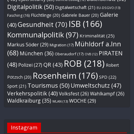
Digitalpolitik
(50)
Digitalwirtschaft
(21)
EU-DSGVO
(13)
Galerie
Flüchtlinge
(20)
Gabriele Bauer
(20)
Fasching
(16)
ISB
(166)
Gesundheit
(70)
(40)
Kommunalpolitik
(97)
Kriminalität
(25)
Mühldorf a.Inn
Markus Söder
(29)
Migration
(17)
(68)
PIRATEN
München
(36)
Oberaudorf
(17)
OVB
(12)
ROB
(218)
(48)
QR
(43)
Polizei
(27)
Robert
Rosenheim
(176)
Pötzsch
(20)
SPD
(22)
Tourismus
(50)
Umweltschutz
(47)
Sport
(21)
Verkehrspolitik
(40)
Volksfest
(26)
Wahlkampf
(26)
Waldkraiburg
(35)
WOCHE
(29)
WLAN
(13)
Instagram