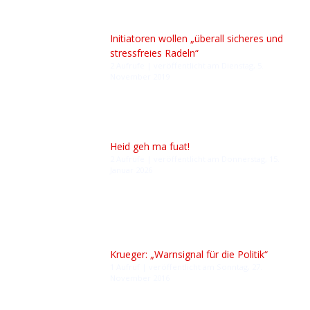
Initiatoren wollen „überall sicheres und
stressfreies Radeln“
2 Aufrufe
|
veröffentlicht am Dienstag, 5.
November 2019
Heid geh ma fuat!
2 Aufrufe
|
veröffentlicht am Donnerstag, 15.
Januar 2026
Krueger: „Warnsignal für die Politik“
1 Aufruf
|
veröffentlicht am Sonntag, 27.
November 2016