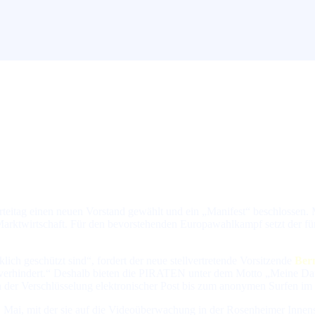
ei­nen neuen Vor­stand ge­wählt und ein „Ma­ni­fest“ be­schlos­sen. Mit der D
len Markt­wirt­schaft. Für den be­vor­ste­hen­den Eu­ro­pa­wahl­kampf setzt der 
 ge­schützt sind“, for­dert der neue stell­ver­tre­ten­de Vor­sit­zen­de
Ber
om ver­hin­dert.“ Des­halb bie­ten die PIRATEN un­ter dem Motto „Mei­ne D
 der Ver­schlüs­se­lung elek­tro­ni­scher Post bis zum ano­ny­men Surfen im
ai, mit der sie auf die Vi­deo­über­wa­chung in der Rosenheimer In­nen­sta