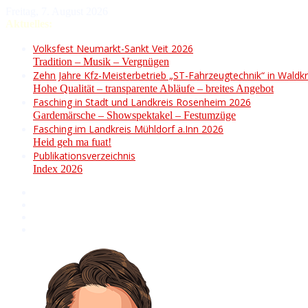
Freitag, 7. August 2026
Aktuelles:
Volksfest Neumarkt-Sankt Veit 2026
Tradition – Musik – Vergnügen
Zehn Jahre Kfz-Meisterbetrieb „ST-Fahrzeugtechnik“ in Waldkr
Hohe Qualität – transparente Abläufe – breites Angebot
Fasching in Stadt und Landkreis Rosenheim 2026
Gardemärsche – Showspektakel – Festumzüge
Fasching im Landkreis Mühldorf a.Inn 2026
Heid geh ma fuat!
Publikationsverzeichnis
Index 2026