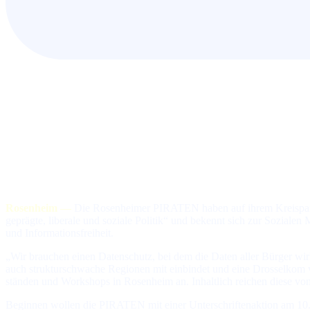
Rosenheim —
Die Rosenheimer PIRATEN haben auf ih­rem Kreis­par­tei­tag 
ge­präg­te, li­be­ra­le und so­zia­le Po­li­tik“ und be­kennt sich zur So­zia­
und In­for­ma­tions­frei­heit.
„Wir brauchen einen Datenschutz, bei dem die Daten aller Bür­ger wirk­lich
auch struk­tur­schwa­che Re­gio­nen mit ein­bin­det und ei­ne Dros­sel­k
stän­den und Work­shops in Rosenheim an. In­halt­lich rei­chen die­se von
Beginnen wollen die PIRATEN mit einer Un­ter­schrif­ten­ak­tion am 10. M