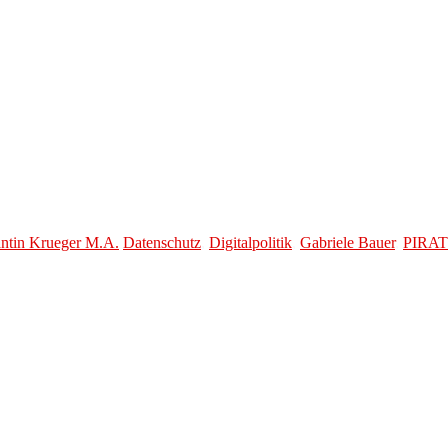
ahlkampf 2014
k
antin Krueger M.A.
Datenschutz
,
Digitalpolitik
,
Gabriele Bauer
,
PIRA