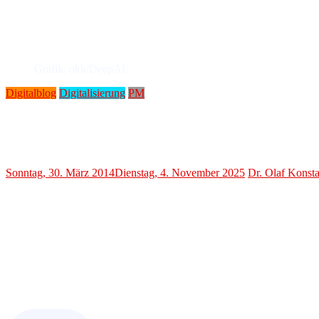
Grafik: okk/DeepAI
Digitalblog
Digitalisierung
PM
Piraten-Kreisvorstand unterstreicht Datenschutz im Europaw
Manifest betont liberale und soziale Politi
Sonntag, 30. März 2014
Dienstag, 4. November 2025
Dr. Olaf Konst