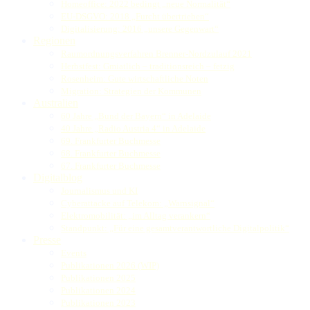
Homeoffice: 2022 bedingt „neue Normalität“
EU-DSGVO: 2018 „Furcht übertrieben“
Digitalisierung: 2016 „unsere Gegenwart“
Regionen
Raumordnungsverfahren Brenner-Nordzulauf 2021
Herbstfest: Gmiatlich – traditionsreich – fetzig
Rosenheim: Gute wirtschaftliche Noten
Migration: Strategien der Kommunen
Australien
60 Jahre „Bund der Bayern“ in Adelaide
40 Jahre „Radio Austria 4“ in Adelaide
69. Frankfurter Buchmesse
68. Frankfurter Buchmesse
67. Frankfurter Buchmesse
Digitalblog
Journalismus und KI
Cyberattacke auf Telekom: „Warnsignal“
Elektromobilität: „im Alltag verankern“
Standpunkt: „Für eine gesamtverantwortliche Digitalpolitik“
Presse
Events
Publikationen 2026 (WIP)
Publikationen 2025
Publikationen 2024
Publikationen 2023