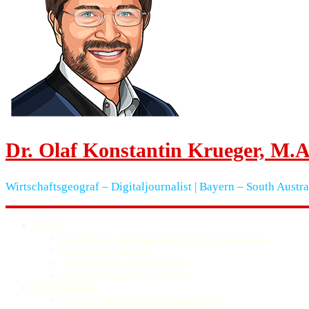
Dr. Olaf Konstantin Krueger, M.A
Wirtschaftsgeograf – Digitaljournalist | Bayern – South Austra
Politik
Corona-Krise: „Harter Lockdown“ gegen „Schlendrian“
Fang ma o zu gendern!?
„Respekt-Rente“: Pro und Kontra
Grundeinkommen: Pro und Kontra
Digitalisierung
Hype um ChatGPT: 2023er-Debatte um KI