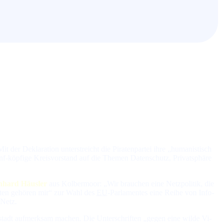
e­kla­ra­tion un­ter­streicht die Pi­ra­ten­par­tei ih­re „hu­ma­nis­tisch
fünf-köp­fi­ge Kreis­vor­stand auf die The­men Da­ten­schutz, Pri­vat­sphä­re
nhard Häusler
aus Kolbermoor: „Wir brau­chen ei­ne Netz­po­li­tik, die
a­ten ge­hö­ren mir“ zur Wahl des
EU
-Par­la­men­tes ei­ne Rei­he von In­fo­
 Netz.
dt auf­merk­sam ma­chen. Die Un­ter­schrif­ten „ge­gen ei­ne wil­de Vi­