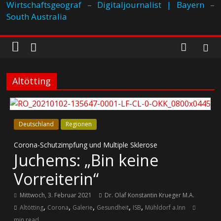
Wirtschaftsgeograf – Digitaljournalist | Bayern –
South Australia
Altötting
Deutschland
Regionen
Corona-Schutzimpfung und Multiple Sklerose
Juchems: „Bin keine
Vorreiterin“
Mittwoch, 3. Februar 2021
Dr. Olaf Konstantin Krueger M.A.
,
,
,
,
,
Altötting
Corona
Galerie
Gesundheit
ISB
Mühldorf a.Inn
min read