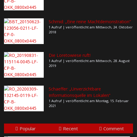
Schmid: „Eine reine Machtdemonstration“
1 Aufruf
|
veröffentlicht am Mittwoch, 24. Oktober
2018
Die Loretowiese ruft!
1 Aufruf
|
veröffentlicht am Mittwoch, 28. August
2019
Schaeffer: „Unverzichtbare
Informationsquelle im Lokalen“
1 Aufruf
|
veröffentlicht am Montag, 15. Februar
2021
Popular
Recent
Comment