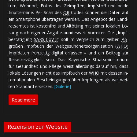
tum, Wohn­ort, Fo­tos des Ge­impf­ten, Impf­stoff und bei­de
Impf­ter­mi­ne. Per Scan des
QR
-Codes kön­nen die Da­ten auf
ein Smart­phone über­tra­gen wer­den. Das An­ge­bot des Land­
rats­am­tes ist kos­ten­frei und Altötting mit sei­ner lo­ka­len Lö­
sung nach ei­ge­ner An­ga­be bun­des­weit Vor­rei­ter. Die „Impf­
be­stä­ti­gung
SARS-CoV-2
“ soll im Ver­gleich zum gel­ben
A6
-
gro­ßen Impf­buch der Welt­ge­sund­heits­or­ga­ni­sa­tion (
WHO
)
Impf­daten früh­zei­tig di­gi­tal er­fas­sen – und ein Bei­trag zur
Rei­se­frei­zü­gig­keit sein. Das Baye­ri­sche Staats­mi­nis­te­rium
für Ge­sund­heit und Pfle­ge weist al­ler­dings darauf hin, dass
lo­ka­le Lö­sun­gen nicht das Impf­buch der
WHO
mit des­sen in­
ter­na­tio­na­len Be­schei­ni­gun­gen über Imp­fun­gen als welt­wei­
ten Stan­dard er­set­zen.
[Galerie]
Read more
Rezension zur Website