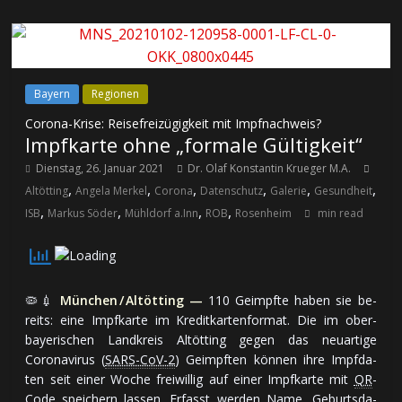
Bayern
Regionen
Corona-Krise: Reisefreizügigkeit mit Impfnachweis?
Impfkarte ohne „formale Gültigkeit“
Dienstag, 26. Januar 2021
Dr. Olaf Konstantin Krueger M.A.
,
,
,
,
,
,
Altötting
Angela Merkel
Corona
Datenschutz
Galerie
Gesundheit
,
,
,
,
ISB
Markus Söder
Mühldorf a.Inn
ROB
Rosenheim
min read
🦠💉
München / Altötting —
110 Geimpfte ha­ben sie be­
reits: ei­ne Impf­kar­te im Kre­dit­kar­ten­for­mat. Die im ober­
baye­ri­schen Land­kreis Altötting ge­gen das neu­ar­ti­ge
Coronavirus (
SARS-CoV-2
) Ge­impf­ten kön­nen ih­re Impf­da­
ten seit ei­ner Wo­che frei­wil­lig auf ei­ner Impf­kar­te mit
QR
-
Code spei­chern las­sen. Er­fasst wer­den Na­me, Ge­burts­da­