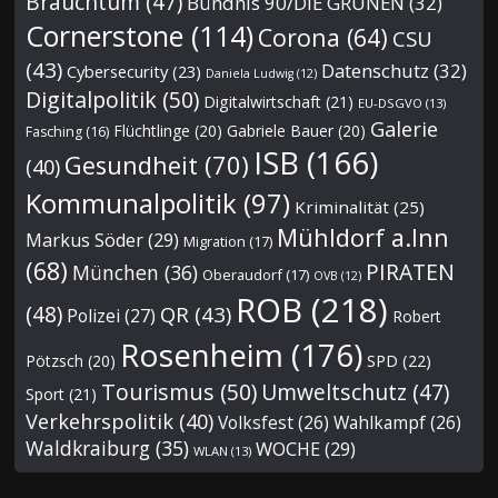
Brauchtum
(47)
Bündnis 90/DIE GRÜNEN
(32)
Cornerstone
(114)
Corona
(64)
CSU
(43)
Datenschutz
(32)
Cybersecurity
(23)
Daniela Ludwig
(12)
Digitalpolitik
(50)
Digitalwirtschaft
(21)
EU-DSGVO
(13)
Galerie
Flüchtlinge
(20)
Gabriele Bauer
(20)
Fasching
(16)
ISB
(166)
Gesundheit
(70)
(40)
Kommunalpolitik
(97)
Kriminalität
(25)
Mühldorf a.Inn
Markus Söder
(29)
Migration
(17)
(68)
PIRATEN
München
(36)
Oberaudorf
(17)
OVB
(12)
ROB
(218)
(48)
QR
(43)
Polizei
(27)
Robert
Rosenheim
(176)
Pötzsch
(20)
SPD
(22)
Tourismus
(50)
Umweltschutz
(47)
Sport
(21)
Verkehrspolitik
(40)
Volksfest
(26)
Wahlkampf
(26)
Waldkraiburg
(35)
WOCHE
(29)
WLAN
(13)