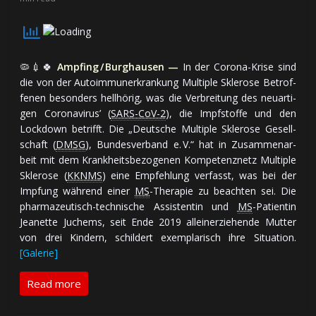
🦠💉🍀
Ampfing / Burghausen —
In der Corona-Krise sind
die von der Auto­im­mun­er­kran­kung Multiple Sklerose Be­trof­
fe­nen be­son­ders hell­hö­rig, was die Ver­brei­tung des neu­ar­ti­
gen Coronavirus’ (
SARS-CoV-2
), die Impf­stof­fe und den
Lockdown be­trifft. Die „Deut­sche Mul­tip­le Skle­ro­se Ge­sell­
schaft (
DMSG
), Bun­des­ver­band e. V.“ hat in Zu­sam­men­ar­
beit mit dem Krank­heits­be­zo­ge­nen Kom­pe­tenz­netz Mul­tip­le
Skle­ro­se (
KKNMS
) ei­ne Emp­feh­lung ver­fasst, was bei der
Imp­fung wäh­rend ei­ner
MS
-The­ra­pie zu be­ach­ten sei. Die
phar­ma­zeu­tisch-tech­ni­sche As­sis­ten­tin und
MS
-Pa­tien­tin
Jeanette Juchems, seit En­de 2019 al­lein­er­zie­hen­de Mut­ter
von drei Kin­dern, schil­dert exem­pla­risch ih­re Si­tua­tion.
[Galerie]
Read more