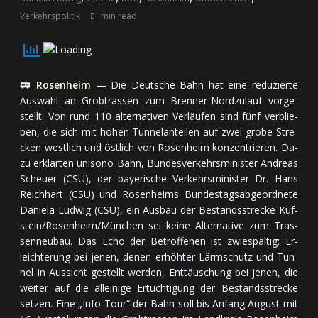
Verkehrspolitik
min read
🚃
Rosenheim —
Die Deut­sche Bahn hat ei­ne re­du­zier­te
Aus­wahl an Grob­tras­sen zum Bren­ner-Nord­zu­lauf vor­ge­
stellt. Von rund 110 al­ter­na­ti­ven Ver­läu­fen sind fünf ver­blie­
ben, die sich mit ho­hen Tun­nel­an­tei­len auf zwei gro­be Stre­
cken west­lich und öst­lich von Ro­sen­heim kon­zen­trie­ren. Da­
zu er­klär­ten uni­so­no Bahn, Bun­des­ver­kehrs­mi­nis­ter Andreas
Scheuer (CSU), der baye­ri­sche Ver­kehrs­mi­nis­ter Dr. Hans
Reichhart (CSU) und Ro­sen­heims Bun­des­tags­ab­ge­ord­ne­te
Daniela Ludwig (CSU), ein Aus­bau der Be­stands­stre­cke Kuf­
stein/Ro­sen­heim/Mün­chen sei kei­ne Al­ter­na­ti­ve zum Tras­
sen­neu­bau. Das Echo der Be­trof­fe­nen ist zwie­späl­tig: Er­
leich­te­rung bei je­nen, de­nen er­höh­ter Lärm­schutz und Tun­
nel in Aus­sicht ge­stellt wer­den, Ent­täu­schung bei je­nen, die
wei­ter auf die al­lei­ni­ge Er­tüch­ti­gung der Be­stands­stre­cke
set­zen. Eine „In­fo-Tour“ der Bahn soll bis An­fang Au­gust mit