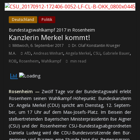
Deutschland
Politik
Bundestagswahlkampf 2017 in Rosenheim
Kanzlerin Merkel kommt!
Mittwoch, 6. September 2017
Dr. Olaf Konstantin Krueger
,
,
,
,
,
M.A.
AfD
Andreas Winhart
Angela Merkel
CSU
Gabriele Bauer
,
,
ROB
Rosenheim
Wahlkampf
min read
Rosenheim —
Zwölf Ta­ge vor der Bun­des­tags­wahl er­lebt
Ro­sen­heim sei­nen Wahl­kampf-Hö­he­punkt: Bun­des­kanz­le­rin
Dr. Angela Merkel (CDU) spricht am Diens­tag, 12. Sep­tem­
ber, um 17 Uhr auf dem Max-Jo­sefs-Platz. Im Bei­sein der
stell­ver­tre­ten­den Baye­ri­schen Mi­nis­ter­prä­si­den­tin Ilse Aigner
(CSU) und der Ro­sen­hei­mer CSU-Bun­des­tags­ab­ge­ord­ne­ten
Daniela Ludwig wird die CDU-Bun­des­vor­sit­zen­de den Bür­
ger­in­nen und Bür­gern ei­ne Stun­de lang das Re­gie­rungs­pro­