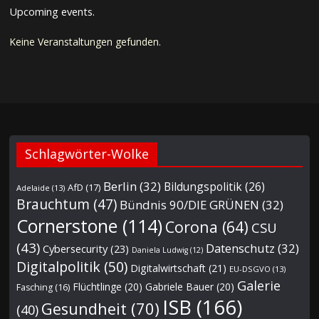
Upcoming events.
Keine Veranstaltungen gefunden.
Schlagwörter-Wolke
Berlin
(32)
Bildungspolitik
(26)
AfD
(17)
Adelaide
(13)
Brauchtum
(47)
Bündnis 90/DIE GRÜNEN
(32)
Cornerstone
(114)
Corona
(64)
CSU
(43)
Datenschutz
(32)
Cybersecurity
(23)
Daniela Ludwig
(12)
Digitalpolitik
(50)
Digitalwirtschaft
(21)
EU-DSGVO
(13)
Galerie
Flüchtlinge
(20)
Gabriele Bauer
(20)
Fasching
(16)
ISB
(166)
Gesundheit
(70)
(40)