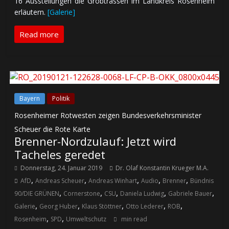
16 Aus­stel­lun­gen die Grob­tras­sen im Land­kreis Ro­sen­heim
er­läu­tern.
[Galerie]
Read more
Bayern
Politik
Rosenheimer Rotwesten zeigen Bundesverkehrsminister
Scheuer die Rote Karte
Brenner-Nordzulauf: Jetzt wird
Tacheles geredet
Donnerstag, 24. Januar 2019
Dr. Olaf Konstantin Krueger M.A.
,
,
,
,
,
AfD
Andreas Scheuer
Andreas Winhart
Audio
Brenner
Bündnis
,
,
,
,
,
90/DIE GRÜNEN
Cornerstone
CSU
Daniela Ludwig
Gabriele Bauer
,
,
,
,
,
Galerie
Georg Huber
Klaus Stöttner
Otto Lederer
ROB
,
,
Rosenheim
SPD
Umweltschutz
min read