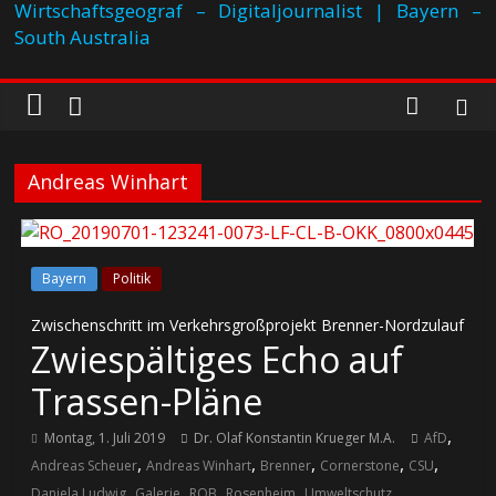
Wirtschaftsgeograf – Digitaljournalist | Bayern –
South Australia
Andreas Winhart
Bayern
Politik
Zwischenschritt im Verkehrsgroßprojekt Brenner-Nordzulauf
Zwiespältiges Echo auf
Trassen-Pläne
,
Montag, 1. Juli 2019
Dr. Olaf Konstantin Krueger M.A.
AfD
,
,
,
,
,
Andreas Scheuer
Andreas Winhart
Brenner
Cornerstone
CSU
,
,
,
,
,
Daniela Ludwig
Galerie
ROB
Rosenheim
Umweltschutz