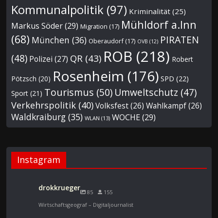
Kommunalpolitik
(97)
Kriminalität
(25)
Mühldorf a.Inn
Markus Söder
(29)
Migration
(17)
(68)
PIRATEN
München
(36)
Oberaudorf
(17)
OVB
(12)
ROB
(218)
(48)
QR
(43)
Polizei
(27)
Robert
Rosenheim
(176)
Pötzsch
(20)
SPD
(22)
Tourismus
(50)
Umweltschutz
(47)
Sport
(21)
Verkehrspolitik
(40)
Volksfest
(26)
Wahlkampf
(26)
Waldkraiburg
(35)
WOCHE
(29)
WLAN
(13)
Instagram
drokkrueger
85
155
Wirtschaftsgeograf – Digitaljournalist