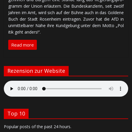
gramm der Union er­läu­tern. Die Bun­des­kanz­le­rin, seit zwölf
Jah­ren im Amt, wird sich auf der Büh­ne auch in das Gol­de­ne
Buch der Stadt Ro­sen­heim ein­tra­gen. Zu­vor hat die AfD in
un­mit­tel­ba­rer Nä­he ih­re Kund­ge­bung un­ter dem Mot­to „Po­l
i­tik geht an­ders!“.
Read more
Rezension zur Website
Top 10
Popular posts of the past 24 hours.