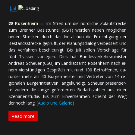
🚃
Rosenheim —
Im Streit um die nörd­li­che Zu­lauf­stre­cke
zum Brenner Ba­sis­tun­nel (BBT) wer­den ne­ben mög­li­chen
neuen Stre­cken durch das Inn­tal nun die Er­tüch­ti­gung der
Be­stands­stre­cke ge­prüft, der Pla­nungs­dia­log ver­bes­sert und
das Ver­fah­ren be­schleu­nigt: Bis Ju­li sol­len Vor­schlä­ge für
fünf Tras­sen vor­lie­gen. Dies hat Bun­des­ver­kehrs­mi­nis­ter
An­dre­as Scheuer (CSU) im Land­rats­amt Ro­sen­heim nach ei­
nem vier­stün­di­gen Ge­spräch mit rund 100 Be­trof­fe­nen, da­
run­ter mehr als 40 Bür­ger­meis­ter und Ver­tre­ter von 14 re­
gio­na­len Bür­ger­ini­tia­ti­ven, an­ge­kün­digt. Scheuer prä­sen­tier­
te zu­dem die lan­ge ge­for­der­ten Be­darfs­zah­len aus ei­ner
Sze­na­rien­stu­die. Bis zum Ein­ver­neh­men scheint der Weg
den­noch lang.
[Audio und Galerie]
Read more