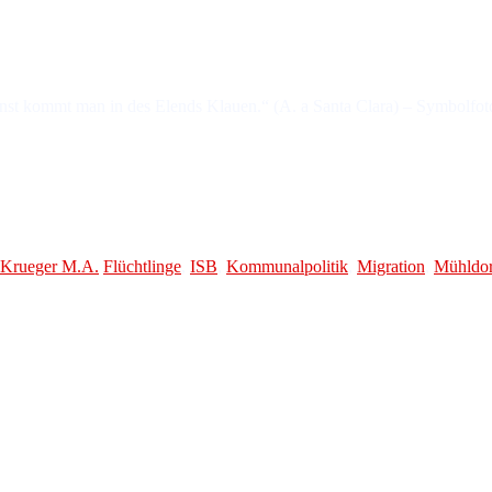
st kommt man in des Elends Klauen.“ (A. a Santa Clara) – Symbolfot
d
n Krueger M.A.
Flüchtlinge
,
ISB
,
Kommunalpolitik
,
Migration
,
Mühldor