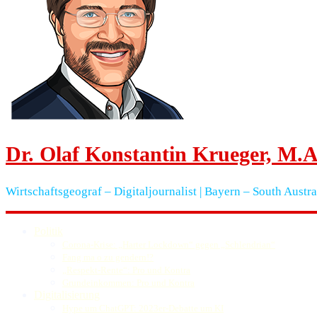
Dr. Olaf Konstantin Krueger, M.A
Wirtschaftsgeograf – Digitaljournalist | Bayern – South Austra
Politik
Corona-Krise: „Harter Lockdown“ gegen „Schlendrian“
Fang ma o zu gendern!?
„Respekt-Rente“: Pro und Kontra
Grundeinkommen: Pro und Kontra
Digitalisierung
Hype um ChatGPT: 2023er-Debatte um KI