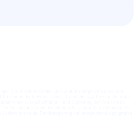
ch­tig­te: Die Jobcenter ar­bei­ten am Limit. Im Ver­gleich zu den vom
 Pro­zent, in der kreis­freien Stadt Rosenheim -4,4 Pro­zent. Dem ste­
rainischen Kriegs­flücht­lin­ge – und Ent­fris­tung des För­der­in­stru­
­ziel­len Not­si­tua­tion“ ap­pel­liert Mühldorfs Land­rat Max Heimerl an die
Lederer for­dert die Bun­des­re­gie­rung auf, ent­spre­chend ein­zu­grei­fen