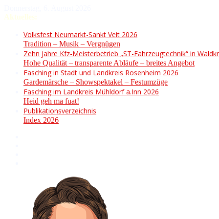
Donnerstag, 6. August 2026
Aktuelles:
Volksfest Neumarkt-Sankt Veit 2026
Tradition – Musik – Vergnügen
Zehn Jahre Kfz-Meisterbetrieb „ST-Fahrzeugtechnik“ in Waldkr
Hohe Qualität – transparente Abläufe – breites Angebot
Fasching in Stadt und Landkreis Rosenheim 2026
Gardemärsche – Showspektakel – Festumzüge
Fasching im Landkreis Mühldorf a.Inn 2026
Heid geh ma fuat!
Publikationsverzeichnis
Index 2026