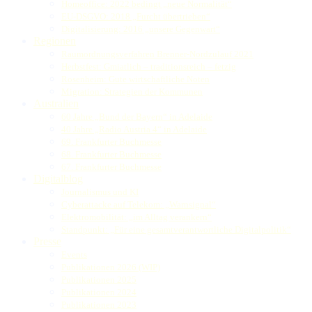
Homeoffice: 2022 bedingt „neue Normalität“
EU-DSGVO: 2018 „Furcht übertrieben“
Digitalisierung: 2016 „unsere Gegenwart“
Regionen
Raumordnungsverfahren Brenner-Nordzulauf 2021
Herbstfest: Gmiatlich – traditionsreich – fetzig
Rosenheim: Gute wirtschaftliche Noten
Migration: Strategien der Kommunen
Australien
60 Jahre „Bund der Bayern“ in Adelaide
40 Jahre „Radio Austria 4“ in Adelaide
69. Frankfurter Buchmesse
68. Frankfurter Buchmesse
67. Frankfurter Buchmesse
Digitalblog
Journalismus und KI
Cyberattacke auf Telekom: „Warnsignal“
Elektromobilität: „im Alltag verankern“
Standpunkt: „Für eine gesamtverantwortliche Digitalpolitik“
Presse
Events
Publikationen 2026 (WIP)
Publikationen 2025
Publikationen 2024
Publikationen 2023