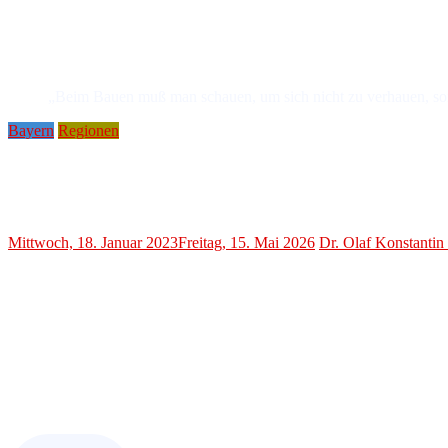
„Beim Bauen muß man schauen, um sich nicht zu verhauen, son
Bayern
Regionen
Jobcenter am Limit – „prekäre Notsituation“ drohe
Landräte fordern Unterstützung vom Bun
Mittwoch, 18. Januar 2023
Freitag, 15. Mai 2026
Dr. Olaf Konstanti