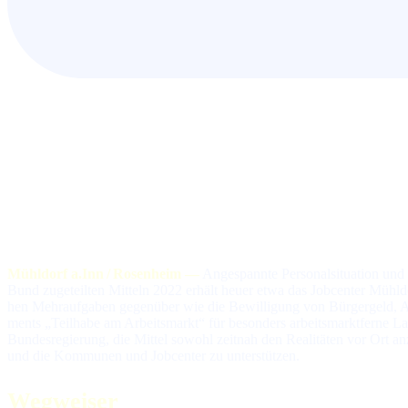
Mühldorf a.Inn / Rosenheim —
Angespannte Per­so­nal­si­tua­tion und 
Bund zu­ge­teil­ten Mit­teln 2022 er­hält heuer etwa das Jobcenter Mühl
hen Mehr­auf­ga­ben ge­gen­über wie die Be­wil­li­gung von Bürgergeld, Aus­
ments „Teil­ha­be am Ar­beits­markt“ für be­son­ders ar­beits­markt­fer­ne Lan
Bun­des­re­gie­rung, die Mit­tel so­wohl zeit­nah den Rea­li­tä­ten vor Ort 
und die Kom­mu­nen und Jobcenter zu unterstützen.
Wegweiser