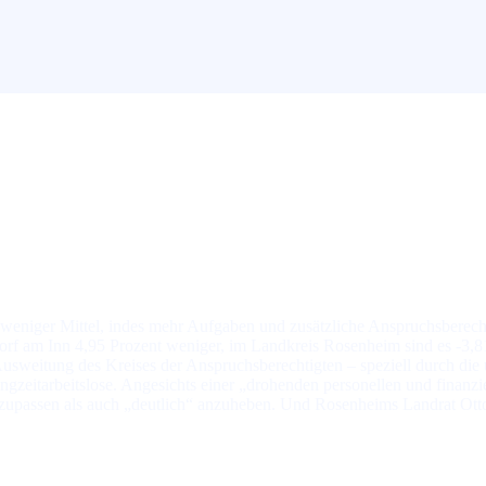
we­ni­ger Mit­tel, in­des mehr Auf­ga­ben und zu­sätz­li­che An­spruchs­be­re
dorf am Inn 4,95 Pro­zent we­ni­ger, im Land­kreis Rosenheim sind es -3,81
wei­tung des Krei­ses der An­spruchs­be­rech­tig­ten – spe­ziell durch die uk
g­zeit­ar­beits­lo­se. An­ge­sichts ei­ner „dro­hen­den per­so­nel­len und fi­nan
an­zu­pas­sen als auch „deut­lich“ an­zu­he­ben. Und Rosenheims Land­rat Otto 