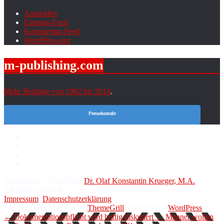
Anmelden
Eintrags-Feed
Kommentar-Feed
WordPress.org
m-publishing.com
Mehr Beiträge von 1982 bis 2014
.
Pressekontakt
Copyright © 2014–2026
Dr. Olaf Konstantin Krueger, M.A.
All rights reserved.
Impressum
.
Datenschutzerklärung
.
Theme: ColorMag Pro by
ThemeGrill
. Powered by
WordPress
.
← Dokumentationspflicht wird heftig diskutiert
← Männer wollen