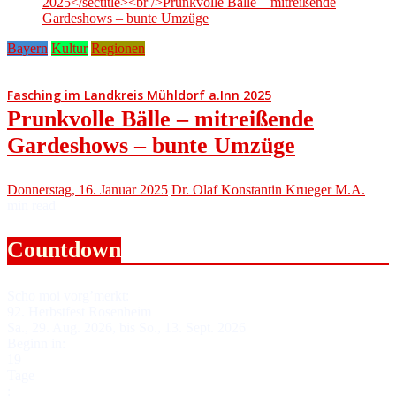
Bayern
Kultur
Regionen
Fasching im Landkreis Mühldorf a.Inn 2025
Prunkvolle Bälle – mitreißende
Gardeshows – bunte Umzüge
Donnerstag, 16. Januar 2025
Dr. Olaf Konstantin Krueger M.A.
min read
Countdown
Scho moi vorg’merkt:
92. Herbstfest Rosenheim
Sa., 29. Aug. 2026, bis So., 13. Sept. 2026
Beginn in:
19
Tage
: