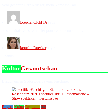
Sehr geehrter Herr Krueger, mein Name ist Carl...
Logiciel CRM IA
says:
Je souhaitais vous remercier pour ce contenu stimu...
Jaquelin Ruecker
says:
Thanks....
Kultur
Gesamtschau
Brauchtum in Südostoberbayern: Fasching.
Bayern
Kultur
Regionen
TB