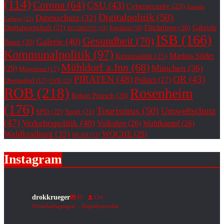
(114)
Corona
(64)
CSU
(43)
Cybersecurity
(23)
Daniela
Digitalpolitik
(50)
Datenschutz
(32)
Ludwig
(12)
Digitalwirtschaft
(21)
Flüchtlinge
(20)
Gabriele
Fasching
(16)
EU-DSGVO
(13)
ISB
(166)
Gesundheit
(70)
Galerie
(40)
Bauer
(20)
Kommunalpolitik
(97)
Markus Söder
Kriminalität
(25)
Mühldorf a.Inn
(68)
München
(36)
(29)
Migration
(17)
PIRATEN
(48)
QR
(43)
Polizei
(27)
Oberaudorf
(17)
OVB
(12)
ROB
(218)
Rosenheim
Robert Pötzsch
(20)
(176)
Tourismus
(50)
Umweltschutz
SPD
(22)
Sport
(21)
(47)
Verkehrspolitik
(40)
Volksfest
(26)
Wahlkampf
(26)
Waldkraiburg
(35)
WOCHE
(29)
WLAN
(13)
Instagram
drokkrueger
85
154
Wirtschaftsgeograf – Digitaljournalist