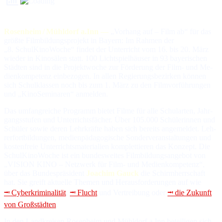
Rosenheim / Mühldorf a.Inn —
„Vor­hang auf – Film ab“ für das
größ­te Film­bil­dungs­pro­jekt in Bayern: Im Rah­men der
„8. SchulKinoWoche“ fin­det der Un­ter­richt vom 16. bis 20. März
wie­der in Kino­sä­len statt. 100 Licht­spiel­häu­ser in 93 baye­ri­schen
Städ­ten sind in die Pro­jekt­wo­che zur För­de­rung der Film- und Me­
dien­kom­pe­tenz ein­be­zo­gen. In al­len Re­gie­rungs­be­zir­ken kön­nen
sich Schul­klas­sen noch bis zum 1. März zu den Film­vor­füh­run­gen
und „KinoSe­mi­na­ren“ an­mel­den.
Das umfangreiche Programm bietet Filme für al­le Schul­ar­ten, Jahr­
gangs­stu­fen und Un­ter­richts­fä­cher. Über 105.000 Schü­ler­in­nen und
Schü­ler so­wie de­ren Lehr­kräf­te ha­ben sich be­reits an­ge­mel­det. Leh­
rer­fort­bil­dun­gen, me­dien­pä­da­go­gi­sche Son­der­ver­an­stal­tun­gen und
kos­ten­freie Un­ter­richts­ma­te­ria­lien kom­plet­tie­ren das Kon­zept. Die
SchulKi­noWo­che ist ein bun­des­wei­tes Film­bil­dungs­an­ge­bot von
„VISION KINO – Netz­werk für Film- und Me­dien­kom­pe­tenz“,
über das Bun­des­prä­si­dent
Joachim Gauck
die Schirm­herr­schaft
hat. Sie greift ak­tu­el­le The­men und Heraus­for­de­run­gen auf wie
⭲ Cyber­kri­mi­na­li­tät
,
⭲ Flucht
und Ver­trei­bung oder
⭲ die Zu­kunft
von Groß­städ­ten
.
In den Landkreisen Rosenheim und Mühldorf a.Inn be­tei­li­gen sich