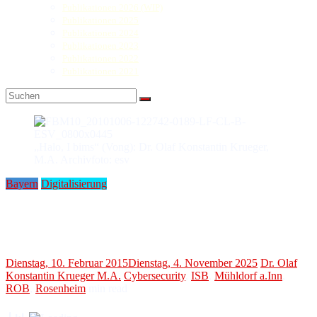
Publikationen 2026 (WIP)
Publikationen 2025
Publikationen 2024
Publikationen 2023
Publikationen 2022
Publikationen 2021
„Halo, I bims“ (Vong): Dr. Olaf Konstantin Krueger,
M.A. Archivfoto: esv
Bayern
Digitalisierung
Schulunterricht in 100 Kinos
Anmeldung zur 8. SchulKinoWoche läuft
Dienstag, 10. Februar 2015
Dienstag, 4. November 2025
Dr. Olaf
Konstantin Krueger M.A.
Cybersecurity
,
ISB
,
Mühldorf a.Inn
,
ROB
,
Rosenheim
min read