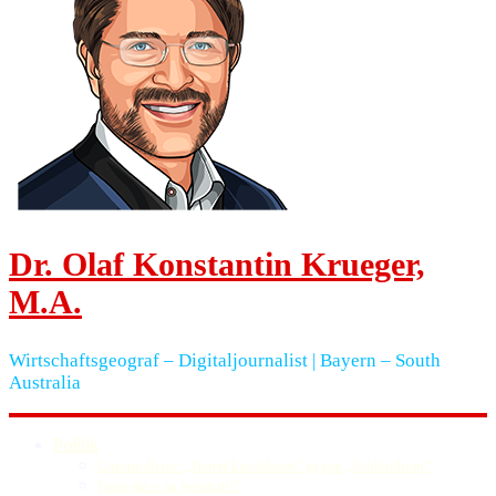
Dr. Olaf Konstantin Krueger,
M.A.
Wirtschaftsgeograf – Digitaljournalist | Bayern – South
Australia
Politik
Corona-Krise: „Harter Lockdown“ gegen „Schlendrian“
Fang ma o zu gendern!?