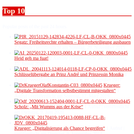
Top 10
Popular posts of the past 24 hours.
Segatz: Freiheitsrechte erhalten – Bürgerbeteiligung ausbauen
2 Aufrufe
|
veröffentlicht am Sonntag, 29. November 2015
Heid geh ma fuat!
2 Aufrufe
|
veröffentlicht am Donnerstag,
15. Januar 2026
Schlüsselübergabe an Prinz André und Prinzessin Monika
1
Aufruf
|
veröffentlicht am Mittwoch, 27. Dezember 2017
Krueger:
„Digitale Transformation selbstbestimmt mitgestalten“
1
Aufruf
|
veröffentlicht am Sonntag, 17. März 2019
Scholz: „Mit Wumms aus der Krise“
1 Aufruf
|
veröffentlicht
am Dienstag, 9. Juni 2020
Krueger: „Digitalisierung als Chance begreifen“
1 Aufruf
|
veröffentlicht am Dienstag, 9. September 2014