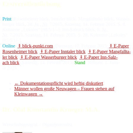
Erstveröffentlichung
Print
: Ro­sen­hei­mer blick, Inn­ta­ler blick, Mang­fall­ta­ler blick, Was­ser­
bur­ger blick, 28.
Jg
.,
Nr
. 7/2015, Sams­tag, 14. Fe­bru­ar 2015, S. 8,
Ko­lum­ne „Lo­ka­les“ [98/5/1/–]; Inn-Salz­ach blick, 8.
Jg
.,
Nr
. 7/2015, Sams­tag, 14. Fe­bru­ar 2015, S. 28, Ko­lum­ne „Lo­ka­les“
[85/5/1/–].
Online
:
⤉ blick-punkt.com
, Diens­tag, 10. Fe­bru­ar 2015;
⤉ E-Paper
Ro­sen­hei­mer blick
,
⤉ E-Paper Inn­ta­ler blick
,
⤉ E-Paper Mang­fall­ta­
ler blick
,
⤉ E-Paper Was­ser­bur­ger blick
,
⤉ E-Paper Inn-Salz­
ach blick
, Sams­tag, 14. Fe­bru­ar 2015.
Stand
: Neu­jahr, 1. Ja­nu­
ar 2025.
←
Dokumentationspflicht wird heftig diskutiert
Männer wollen große Neuwagen – Frauen stehen auf
Kleinwagen
→
Dr. Olaf Konstantin Krueger M.A.
Wirtschaftsgeograf – Digitaljournalist