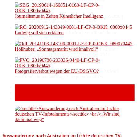
Journalismus in Zeiten Künstlicher Intelligenz
1 Aufruf
|
veröffentlicht am Mittwoch, 12. Juni 2019
Ludwig soll sich erklären
1 Aufruf
|
veröffentlicht am
Mittwoch, 17. März 2021
Höllhuber: „Sonntagsmarkt wird knallvoll“
1 Aufruf
|
veröffentlicht am Donnerstag, 2. November 2017
Fotografierverbot wegen der EU-DSGVO?
1 Aufruf
|
veröffentlicht am Montag, 2. September 2019
Popular
Recent
Comment
Auswanderung nach Australien im Lichte deutschen TV-