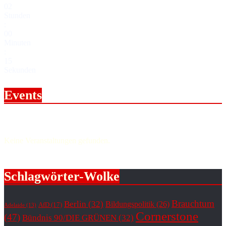
02
Stunden
:
00
Minuten
:
14
Sekunden
Events
Upcoming events.
Keine Veranstaltungen gefunden.
Schlagwörter-Wolke
Brauchtum
Berlin
(32)
Bildungspolitik
(26)
AfD
(17)
Adelaide
(13)
Cornerstone
(47)
Bündnis 90/DIE GRÜNEN
(32)