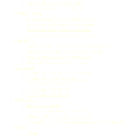
„Respekt-Rente“: Pro und Kontra
Grundeinkommen: Pro und Kontra
Digitalisierung
Hype um ChatGPT: 2023er-Debatte um KI
Homeoffice: 2022 bedingt „neue Normalität“
EU-DSGVO: 2018 „Furcht übertrieben“
Digitalisierung: 2016 „unsere Gegenwart“
Regionen
Raumordnungsverfahren Brenner-Nordzulauf 2021
Herbstfest: Gmiatlich – traditionsreich – fetzig
Rosenheim: Gute wirtschaftliche Noten
Migration: Strategien der Kommunen
Australien
60 Jahre „Bund der Bayern“ in Adelaide
40 Jahre „Radio Austria 4“ in Adelaide
69. Frankfurter Buchmesse
68. Frankfurter Buchmesse
67. Frankfurter Buchmesse
Digitalblog
Journalismus und KI
Cyberattacke auf Telekom: „Warnsignal“
Elektromobilität: „im Alltag verankern“
Standpunkt: „Für eine gesamtverantwortliche Digitalpolitik“
Presse
Events