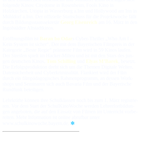
fol­gen­de Ki­nos: City­dome in Rosenheim, Fools Ki­no in
Holzkirchen, Uto­pia in Wasserburg a.Inn und Holly­wood am Inn in
Mühldorf a.Inn. Der of­fi­ziel­le Start­schuss für die Pro­jekt­wo­che fällt
durch Bil­dungs­staats­se­kre­tär
Georg Eisenreich
am 16. März in den
Ingolstädter Alt­stadt­ki­nos.
Eröffnungsfilm ist
Baran bo Odar
s Cyber-Thriller „Who Am I –
Kein Sys­tem ist si­cher“. Der mit dem Baye­ri­schen Film­preis in der
Ka­te­go­rie „Bes­te Re­gie“ prä­mier­te Film wird in 59 Ki­nos lau­fen.
Der Strei­fen spielt im Hacker-Milieu und ist mit den Stars des jun­
gen deut­schen Ki­nos,
Tom Schilling
und
Elyas M’Barek
, be­setzt.
Die Er­folgs­pro­duk­tion dreht sich um die The­men Di­gi­ta­le Wel­ten,
Da­ten­si­cher­heit und Cyber­kri­mi­na­li­tät. Flan­kiert wird der Film
durch ein film­pä­da­go­gi­sches Rah­men­pro­gramm, an des­sen Work­
shops und Se­mi­na­ren sich auch Ba­va­ria Film und der Baye­ri­sche
Rund­funk be­tei­li­gen.
Lehrkräfte können ihre Schul­klas­sen noch bis zum 1. März re­gis­trie­
ren. Vor dem Start der SchulKi­noWo­che wer­den Leh­rer­fort­bil­dun­
gen an­ge­bo­ten, die auf den Ein­satz von Fil­men im Un­ter­richt vor­be­
rei­ten. Mehr In­for­ma­tion ist on­line ab­ruf­bar un­ter
www.schulkinowoche.bayern.de.
✻