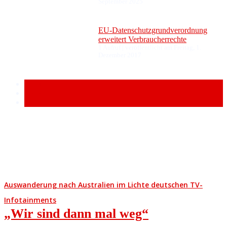
September 2025
EU-Datenschutzgrundverordnung
erweitert Verbraucherrechte
1 Aufruf
|
veröffentlicht am Freitag, 1.
Dezember 2017
Popular
Recent
Comment
Auswanderung nach Australien im Lichte deutschen TV-
Infotainments
„Wir sind dann mal weg“