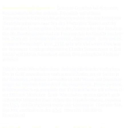
Rosenheim / Bad Endorf —
Betretene Gesichter bei den einen,
Kopfschütteln bei den anderen: Ei­gent­lich soll es beim
Transatlantischen Freihandelsabkommen doch um den Abbau von
Handelshemmnissen zwi­schen den Vereinigten Staaten und der
Europäischen Union ge­hen. Doch den Zu­hö­rern bei den Info­aben­
den der Bünd­nis­grü­nen sind die Fra­ge­zei­chen ins Ge­sicht ge­schrie­
ben. Denn das Frei­han­dels­ab­kom­men „Trans­at­lantic Trade and In­
vest­ment Part­ner­ship“, kurz:
TTIP
, geht sehr viel wei­ter. Das, was
die baye­ri­sche Land­tags­ab­ge­ord­ne­te Claudia Stamm zu­vor in Bad
Endorf und jetzt in Rosenheim er­klärt, lässt an­fäng­li­che Euphorie
abflauen.
Fakt ist, beide Wirtschaftsräume sind eng miteinander verflochten.
Das in Geld aus­zu­drü­cken heißt schnell, Zah­len mit elf Stel­len in
der Rech­nung zu ha­ben: So wer­den im Jahr Wa­ren und Dienst­leis­
tun­gen für hun­der­te Mil­liar­den Eu­ro aus­ge­tauscht. Fie­len die Han­
dels­hemm­nis­se weg, ent­stün­de ei­ne Frei­han­dels­zo­ne mit na­he­zu ei­
ner Mil­liar­de Men­schen. Bei­de Wirt­schaf­ten spar­ten jähr­lich grob
ein­hun­dert Mil­liar­den Eu­ro. Al­lein das Han­dels­vo­lu­men zwi­schen
den
USA
und Deutschland wür­de sich ver­dop­peln. Über ei­ne Mil­
lion Jobs ent­stün­den in den
USA
, im­mer­hin 180.000 in
Deutschland.