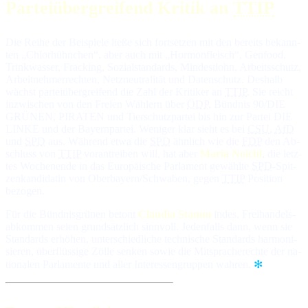
Parteiübergreifend Kritik an
TTIP
Die Reihe der Beispiele ließe sich fortsetzen mit den bereits be­kann­
ten „Chlor­hühn­chen“, aber auch mit „Hor­mon­fleisch“, Genfood,
Trink­was­ser, Fra­cking, So­zial­stan­dards, Min­dest­lohn, Ar­beits­schutz,
Ar­beit­neh­mer­rech­ten, Netz­neu­tra­li­tät und Da­ten­schutz. Des­halb
wächst par­tei­über­grei­fend die Zahl der Kri­ti­ker an
TTIP
. Sie reicht
in­zwi­schen von den Freien Wäh­lern über
ÖDP
, Bünd­nis 90/DIE
GRÜ­NEN, PIRATEN und Tier­schutz­par­tei bis hin zur Par­tei DIE
LINKE und der Bayern­par­tei. We­niger klar sieht es bei
CSU
,
AfD
und
SPD
aus. Wäh­rend et­wa die
SPD
ähn­lich wie die
FDP
den Ab­
schluss von
TTIP
vor­an­trei­ben will, hat aber
Maria Noichl
, die letz­
tes Wo­chen­en­de in das Europäische Parlament ge­wähl­te
SPD
-Spit­
zen­kan­di­da­tin von Oberbayern/Schwaben, gegen
TTIP
Po­si­tion
bezogen.
Für die Bündnisgrünen betont
Claudia Stamm
indes, Frei­han­dels­
ab­kom­men seien grund­sätz­lich sinn­voll. Je­den­falls dann, wenn sie
Stan­dards er­hö­hen, un­ter­schied­li­che tech­ni­sche Stan­dards har­mo­ni­
sie­ren, über­flüs­si­ge Zöl­le sen­ken so­wie die Mit­spra­che­rech­te der na­
tio­na­len Par­la­men­te und al­ler In­ter­es­sen­grup­pen wahren.
✻