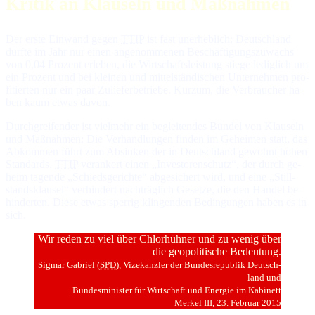
Kritik an Klauseln und Maßnahmen
Der erste Einwand gegen
TTIP
ist fast unerheblich: Deutsch­land
dürf­te im Jahr nur ei­nen an­ge­nom­me­nen Be­schäf­ti­gungs­zu­wachs
von 0,04 Pro­zent er­le­ben, die Wirt­schafts­lei­stung stie­ge le­dig­lich um
ein Pro­zent und bei klei­nen und mit­tel­stän­di­schen Un­ter­neh­men pro­
fi­tier­ten nur ein paar Zu­lie­fer­be­trie­be. Kurz­um, die Ver­brau­cher ha­
ben kaum et­was davon.
Durchgreifender ist vielmehr ein begleitendes Bündel von Klauseln
und Maßnahmen: Die Ver­hand­lun­gen fin­den im Ge­hei­men statt, das
Ab­kom­men führt zum Ab­sin­ken der in Deutsch­land ge­wohnt ho­hen
Stan­dards,
TTIP
ver­an­kert ei­nen „In­ves­to­ren­schutz“, der durch ge­
heim ta­gen­de „Schieds­ge­rich­te“ ab­ge­si­chert wird, und ei­ne „Still­
stands­klau­sel“ ver­hin­dert nach­träg­lich Ge­set­ze, die den Han­del be­
hin­der­ten. Die­se et­was sper­rig klin­gen­den Be­din­gun­gen ha­ben es in
sich.
Wir reden zu viel über Chlorhühner und zu wenig über
die geopolitische Bedeutung.
Sigmar Gabriel (
SPD
), Vize­kanz­ler der Bun­des­re­pu­blik Deutsch­
land und
Bun­des­mi­nis­ter für Wirt­schaft und Ener­gie im Ka­bi­nett
Merkel III, 23. Fe­bru­ar 2015