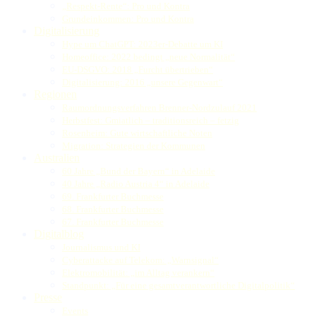
„Respekt-Rente“: Pro und Kontra
Grundeinkommen: Pro und Kontra
Digitalisierung
Hype um ChatGPT: 2023er-Debatte um KI
Homeoffice: 2022 bedingt „neue Normalität“
EU-DSGVO: 2018 „Furcht übertrieben“
Digitalisierung: 2016 „unsere Gegenwart“
Regionen
Raumordnungsverfahren Brenner-Nordzulauf 2021
Herbstfest: Gmiatlich – traditionsreich – fetzig
Rosenheim: Gute wirtschaftliche Noten
Migration: Strategien der Kommunen
Australien
60 Jahre „Bund der Bayern“ in Adelaide
40 Jahre „Radio Austria 4“ in Adelaide
69. Frankfurter Buchmesse
68. Frankfurter Buchmesse
67. Frankfurter Buchmesse
Digitalblog
Journalismus und KI
Cyberattacke auf Telekom: „Warnsignal“
Elektromobilität: „im Alltag verankern“
Standpunkt: „Für eine gesamtverantwortliche Digitalpolitik“
Presse
Events