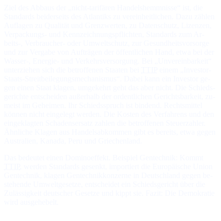
Ziel des Abbaus der „nicht-tarifären Handelshemmnisse“ ist, die
Stan­dards bei­der­seits des At­lan­tiks zu ver­ein­heit­li­chen. Da­zu zäh­len
Auf­la­gen zu Qua­li­tät und Grenz­wer­ten, zu Da­ten­schutz, Li­zen­zen,
Ver­pa­ckungs- und Kenn­zeich­nungs­pflich­ten, Stan­dards zum Ar­
beits-, Ver­brau­cher- oder Um­welt­schutz, zur Ge­sund­heits­vor­sor­ge
und zur Ver­ga­be von Auf­trä­gen der öf­fent­li­chen Hand, et­wa bei der
Was­ser-, Ener­gie- und Ver­kehrs­ver­sor­gung. Bei „Un­ver­ein­bar­keit“
un­ter­zie­hen sich die be­trof­fe­nen Staa­ten bei
TTIP
ei­nem „In­ves­tor-
Staats-Streit­bei­le­gungs­me­cha­nis­mus“. Da­bei kann ein In­ves­tor ge­
gen ei­nen Staat kla­gen, um­ge­kehrt geht das aber nicht. Die Schieds­
ge­rich­te ent­schei­den außer­halb der or­dent­li­chen Ge­richts­bar­keit, zu­
meist im Ge­hei­men. Ihr Schieds­spruch ist bin­dend. Rechts­mit­tel
kön­nen nicht ein­ge­legt wer­den. Die Kos­ten des Ver­fah­rens und den
ein­ge­klag­ten Scha­dens­er­satz zah­len die be­trof­fe­nen Steuer­zah­ler.
Ähn­li­che Kla­gen aus Han­dels­ab­kom­men gibt es be­reits, et­wa ge­gen
Australien, Kanada, Peru und Griechenland.
Das bedeutet einen Dominoeffekt. Beispiel Gentechnik: Kommt
TTIP
, wer­den Stan­dards ge­senkt, im­por­tiert die Eu­ro­pä­ische Un­ion
Gen­tech­nik, kla­gen Gen­tech­nik­kon­zer­ne in Deutsch­land ge­gen be­
ste­hen­de Um­welt­ge­set­ze, ent­schei­det ein Schieds­ge­richt über die
Zu­läs­sig­keit deut­scher Ge­set­ze und kippt sie. Fa­zit: Die De­mo­kra­tie
wird ausgehebelt.