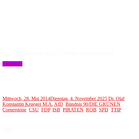
„Alles zernagt die Zeit.“ (Ovid) – Symbolfoto: okk
Wirtschaft
Transatlantisches Freihandelsabkommen TTIP
Freihandel oder Handelsfalle?
Mittwoch, 28. Mai 2014
Dienstag, 4. November 2025
Dr. Olaf
Konstantin Krueger M.A.
AfD
,
Bündnis 90/DIE GRÜNEN
,
Cornerstone
,
CSU
,
FDP
,
ISB
,
PIRATEN
,
ROB
,
SPD
,
TTIP
min
read