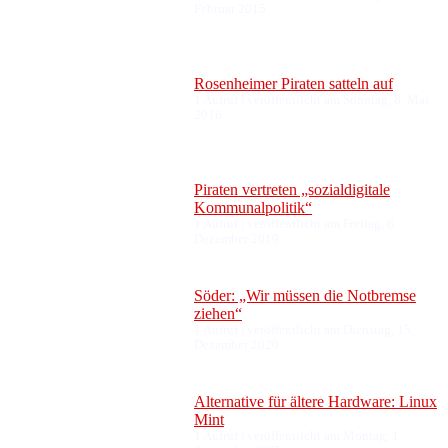
Februar 2015
Rosenheimer Piraten satteln auf
1 Aufruf
|
veröffentlicht am Sonntag, 8. Mai
2016
Piraten vertreten „sozialdigitale
Kommunalpolitik“
1 Aufruf
|
veröffentlicht am Freitag, 6.
Dezember 2019
Söder: „Wir müssen die Notbremse
ziehen“
1 Aufruf
|
veröffentlicht am Dienstag, 15.
Dezember 2020
Alternative für ältere Hardware: Linux
Mint
1 Aufruf
|
veröffentlicht am Montag, 1.