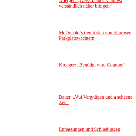
Aberger: „Weiss-blaues Manifest
verständlich näher bringen“
2 Aufrufe
|
veröffentlicht am Mittwoch, 1.
August 2018
McDonald‘s trennt sich von rigorosen
Parkplatzwächtern
2 Aufrufe
|
veröffentlicht am Mittwoch, 23.
Oktober 2019
Krueger: „Benötigt wird Courage“
1 Aufruf
|
veröffentlicht am Dienstag, 24.
Oktober 2017
Bauer: „Vui Vergnügen und a scheene
Zeit“
1 Aufruf
|
veröffentlicht am Dienstag, 27.
September 2011
Entlassungen und Schließungen
1 Aufruf
|
veröffentlicht am Freitag, 20.