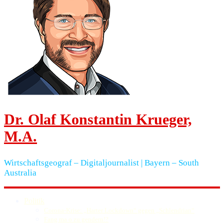
Dr. Olaf Konstantin Krueger,
M.A.
Wirtschaftsgeograf – Digitaljournalist | Bayern – South
Australia
Politik
Corona-Krise: „Harter Lockdown“ gegen „Schlendrian“
Fang ma o zu gendern!?