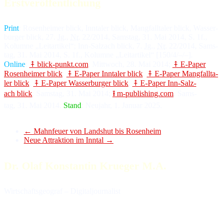
Erstveröffentlichung
Print
: Ro­sen­hei­mer blick, Inn­ta­ler blick, Mang­fall­ta­ler blick, Was­ser­
bur­ger blick, 27.
Jg
.,
Nr
. 22/2014, Sams­tag, 31. Mai 2014, S. 1f.,
Ko­lum­ne „Leit­ar­ti­kel“; Inn-Salz­ach blick, 7.
Jg
.,
Nr
. 22/2014, Sams­
tag, 31. Mai 2014, S. 1f., Ko­lum­ne „Leit­ar­ti­kel“ [150/4/–/–].
Online
:
⤉ blick-punkt.com
, Mitt­woch, 28. Mai 2014;
⤉ E-Paper
Ro­sen­hei­mer blick
,
⤉ E-Paper Inn­ta­ler blick
,
⤉ E-Paper Mang­fall­ta­
ler blick
,
⤉ E-Paper Was­ser­bur­ger blick
,
⤉ E-Paper Inn-Salz­
ach blick
, Sams­tag, 31. Mai 2014;
⭱ m-publishing.com
, Sams­
tag, 31. Mai 2014.
Stand
: Neu­jahr, 1. Ja­nu­ar 2025.
←
Mahnfeuer von Landshut bis Rosenheim
Neue Attraktion im Inntal
→
Dr. Olaf Konstantin Krueger M.A.
Wirtschaftsgeograf – Digitaljournalist