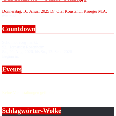
Donnerstag, 16. Januar 2025
Dr. Olaf Konstantin Krueger M.A.
min read
Countdown
Scho moi vorg’merkt:
92. Herbstfest Rosenheim
Sa., 29. Aug. 2026, bis So., 13. Sept. 2026
Beginn in:
Events
Upcoming events.
Keine Veranstaltungen gefunden.
Schlagwörter-Wolke