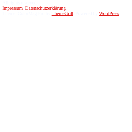
All rights reserved.
Impressum
.
Datenschutzerklärung
.
Theme: ColorMag Pro by
ThemeGrill
. Powered by
WordPress
.