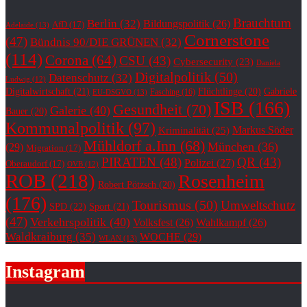
Brauchtum
Berlin
(32)
Bildungspolitik
(26)
AfD
(17)
Adelaide
(13)
Cornerstone
(47)
Bündnis 90/DIE GRÜNEN
(32)
(114)
Corona
(64)
CSU
(43)
Cybersecurity
(23)
Daniela
Digitalpolitik
(50)
Datenschutz
(32)
Ludwig
(12)
Digitalwirtschaft
(21)
Flüchtlinge
(20)
Gabriele
Fasching
(16)
EU-DSGVO
(13)
ISB
(166)
Gesundheit
(70)
Galerie
(40)
Bauer
(20)
Kommunalpolitik
(97)
Markus Söder
Kriminalität
(25)
Mühldorf a.Inn
(68)
München
(36)
(29)
Migration
(17)
PIRATEN
(48)
QR
(43)
Polizei
(27)
Oberaudorf
(17)
OVB
(12)
ROB
(218)
Rosenheim
Robert Pötzsch
(20)
(176)
Tourismus
(50)
Umweltschutz
SPD
(22)
Sport
(21)
(47)
Verkehrspolitik
(40)
Volksfest
(26)
Wahlkampf
(26)
Waldkraiburg
(35)
WOCHE
(29)
WLAN
(13)
Instagram