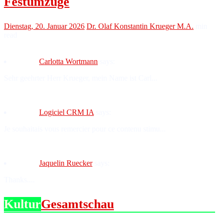
Festumzüge
Dienstag, 20. Januar 2026
Dr. Olaf Konstantin Krueger M.A.
min
read
Carlotta Wortmann
says:
Sehr geehrter Herr Krueger, mein Name ist Carl...
Logiciel CRM IA
says:
Je souhaitais vous remercier pour ce contenu stimu...
Jaquelin Ruecker
says:
Thanks....
Kultur
Gesamtschau