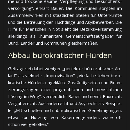
me und tro­cke­ne Räu­me, Ver­pfle­gung und Ge­sund­heits­
ver­sor­gung“, er­klärt Bauer. Die Kom­mu­nen sorg­ten im
Zu­sam­men­wir­ken mit staat­li­chen Stel­len für Un­ter­künf­te
und die Be­treuung der Flücht­lin­ge und Asyl­be­wer­ber. Die
Hil­fe für Men­schen in Not sieht die Be­zirks­ver­samm­lung
al­ler­dings als „hu­ma­ni­tä­re Ge­mein­schafts­auf­ga­be“ für
Bund, Län­der und Kom­mu­nen gleichermaßen.
Abbau bürokratischer Hürden
Gefragt sei dabei weniger „perfekter bü­ro­kra­ti­scher Ab­
lauf“ als viel­mehr „Im­pro­vi­sa­tion“: „Viel­fach ste­hen bü­ro­
kra­ti­sche Hür­den, un­ge­klär­te Zu­stän­dig­kei­ten und Fi­nan­
zie­rungs­fra­gen ei­ner prag­ma­ti­schen und mensch­li­chen
Lö­sung im Weg“, ver­deut­licht Bauer und nennt Bau­recht,
Ver­ga­be­recht, Aus­län­der­recht und Asyl­recht als Bei­spie­
le. „Mit schnel­len und un­bü­ro­kra­ti­schen Ge­neh­mi­gun­gen,
et­wa zur Nut­zung von Ka­ser­nen­ge­län­den, wä­re oft
schon viel geholfen.“