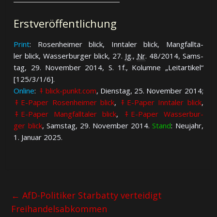
Erstveröffentlichung
Print
: Ro­sen­hei­mer blick, Inn­ta­ler blick, Mang­fall­ta­
ler blick, Was­ser­bur­ger blick, 27.
Jg
.,
Nr
. 48/2014, Sams­
tag, 29. No­vem­ber 2014, S. 1f., Ko­lum­ne „Leit­ar­ti­kel“
[125/3/1/6].
Online
:
⤉ blick-punkt.com
, Diens­tag, 25. No­vem­ber 2014;
⤉ E-Paper Ro­sen­hei­mer blick
,
⤉ E-Paper Inn­ta­ler blick
,
⤉ E-Paper Mang­fall­ta­ler blick
,
⤉ E-Paper Was­ser­bur­
ger blick
, Sams­tag, 29. No­vem­ber 2014.
Stand
: Neu­jahr,
1. Ja­nu­ar 2025.
←
AfD-Politiker Starbatty verteidigt
Freihandelsabkommen