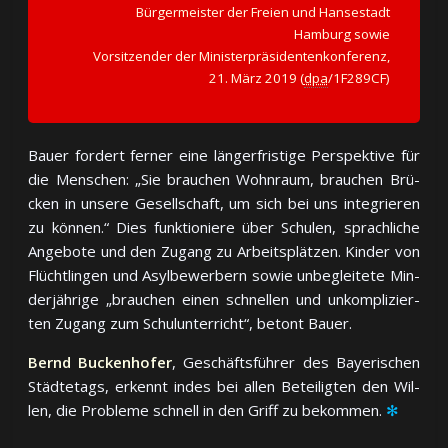
Bürgermeister der Freien und Hansestadt
Hamburg sowie
Vorsitzender der Ministerpräsidentenkonferenz,
21. März 2019 (
dpa
/1F289CF)
Bauer fordert ferner eine län­ger­fris­ti­ge Per­spek­ti­ve für
die Men­schen: „Sie brau­chen Wohn­raum, brau­chen Brü­
cken in un­se­re Ge­sell­schaft, um sich bei uns in­te­grie­ren
zu kön­nen.“ Dies funk­tio­nie­re über Schu­len, sprach­li­che
An­ge­bo­te und den Zu­gang zu Ar­beits­plät­zen. Kin­der von
Flücht­lin­gen und Asyl­be­wer­bern so­wie un­be­glei­te­te Min­
der­jäh­ri­ge „brau­chen ei­nen schnel­len und un­kom­pli­zier­
ten Zu­gang zum Schul­un­ter­richt“, be­tont Bauer.
Bernd Buckenhofer
, Ge­schäfts­füh­rer des Baye­ri­schen
Städ­te­tags, er­kennt in­des bei al­len Be­tei­lig­ten den Wil­
len, die Pro­ble­me schnell in den Griff zu bekommen.
✻