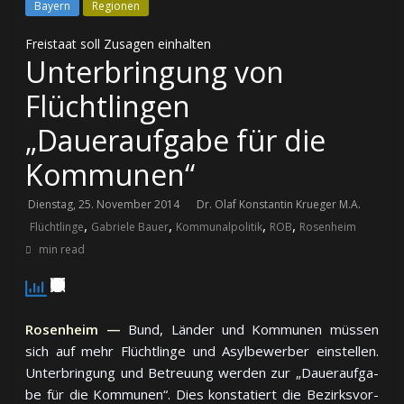
Bayern
Regionen
Freistaat soll Zusagen einhalten
Unterbringung von
Flüchtlingen
„Daueraufgabe für die
Kommunen“
Dienstag, 25. November 2014
Dr. Olaf Konstantin Krueger M.A.
,
,
,
,
Flüchtlinge
Gabriele Bauer
Kommunalpolitik
ROB
Rosenheim
min read
Rosenheim —
Bund, Länder und Kommunen müs­sen
sich auf mehr Flücht­lin­ge und Asyl­be­wer­ber ein­stel­len.
Un­ter­brin­gung und Be­treuung wer­den zur „Dauer­auf­ga­
be für die Kom­mu­nen“. Dies kon­sta­tiert die Be­zirks­vor­