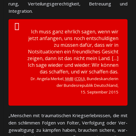
rung, Ver­tei­lungs­ge­rech­tig­keit, Be­treuung und
Integration.
Ich muss ganz ehrlich sagen, wenn wir
jetzt anfangen, uns noch entschuldigen
zu müssen dafür, dass wir in
Notsituationen ein freundliches Gesicht
zeigen, dann ist das nicht mein Land. […]
Ich sage wieder und wieder: Wir können
das schaffen, und wir schaffen das.
Dr. Angela Merkel,
MdB
(
CDU
), Bundeskanzlerin
der Bundesrepublik Deutschland,
15. September 2015
„Menschen mit traumatischen Kriegserlebnissen, die mit
den schlim­men Fol­gen von Fol­ter, Ver­fol­gung oder Ver­
ge­wal­ti­gung zu kämp­fen ha­ben, brau­chen si­che­re, war­