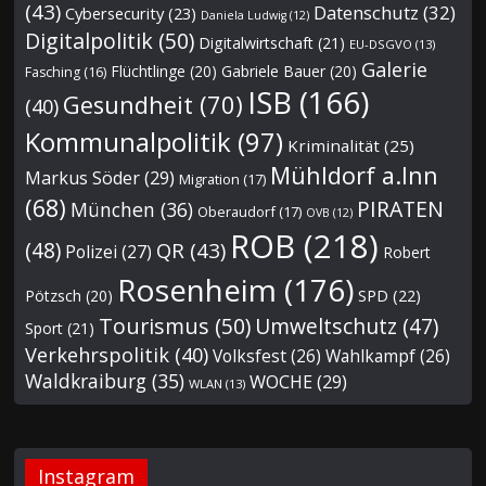
(43)
Datenschutz
(32)
Cybersecurity
(23)
Daniela Ludwig
(12)
Digitalpolitik
(50)
Digitalwirtschaft
(21)
EU-DSGVO
(13)
Galerie
Flüchtlinge
(20)
Gabriele Bauer
(20)
Fasching
(16)
ISB
(166)
Gesundheit
(70)
(40)
Kommunalpolitik
(97)
Kriminalität
(25)
Mühldorf a.Inn
Markus Söder
(29)
Migration
(17)
(68)
PIRATEN
München
(36)
Oberaudorf
(17)
OVB
(12)
ROB
(218)
(48)
QR
(43)
Polizei
(27)
Robert
Rosenheim
(176)
Pötzsch
(20)
SPD
(22)
Tourismus
(50)
Umweltschutz
(47)
Sport
(21)
Verkehrspolitik
(40)
Volksfest
(26)
Wahlkampf
(26)
Waldkraiburg
(35)
WOCHE
(29)
WLAN
(13)
Instagram