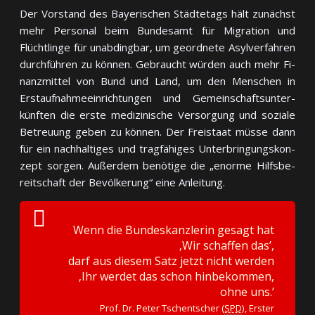
Der Vorstand des Bayerischen Städtetags hält zu­nächst
mehr Per­so­nal beim Bun­des­amt für Mi­gra­tion und
Flücht­lin­ge für un­ab­ding­bar, um ge­ord­ne­te Asyl­ver­fah­ren
durch­füh­ren zu kön­nen. Ge­braucht wür­den auch mehr Fi­
nanz­mit­tel von Bund und Land, um den Men­schen in
Erst­auf­nah­me­ein­rich­tun­gen und Ge­mein­schafts­un­ter­
künf­ten die ers­te me­di­zi­ni­sche Ver­sor­gung und so­zia­le
Be­treuung ge­ben zu kön­nen. Der Frei­staat müs­se dann
für ein nach­hal­ti­ges und trag­fä­hi­ges Un­ter­brin­gungs­kon­
zept sor­gen. Au­ßer­dem be­nö­ti­ge die „enor­me Hilfs­be­
reit­schaft der Be­völ­ke­rung“ ei­ne Anleitung.
Wenn die Bundeskanzlerin gesagt hat
‚Wir schaffen das’,
darf aus diesem Satz jetzt nicht werden
‚Ihr werdet das schon hinbekommen,
ohne uns.’
Prof. Dr. Peter Tschentscher (
SPD
), Erster