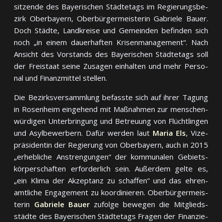
sit­zen­de des Baye­ri­schen Städ­te­tags im Re­gie­rungs­be­
zirk Oberbayern, Ober­bür­ger­meis­te­rin Gabriele Bauer.
Doch Städ­te, Land­krei­se und Ge­mein­den be­fin­den sich
noch „in ei­nem dauer­haf­ten Kri­sen­ma­na­ge­ment“. Nach
An­sicht des Vor­stands des Baye­ri­schen Städ­te­tags soll
der Frei­staat sei­ne Zu­sa­gen ein­hal­ten und mehr Per­so­
nal und Fi­nanz­mit­tel stellen.
Die Bezirksversammlung befasste sich auf ihrer Tagung
in Rosenheim ein­ge­hend mit Maß­nah­men zur men­schen­
wür­di­gen Un­ter­brin­gung und Be­treuung von Flücht­lin­gen
und Asyl­be­wer­bern. Da­für wer­den laut
Maria Els
, Vi­ze­
prä­si­den­tin der Re­gie­rung von Oberbayern, auch in 2015
„er­heb­li­che An­stren­gun­gen“ der kom­mu­na­len Ge­biets­
kör­per­schaf­ten er­for­der­lich sein. Au­ßer­dem gel­te es,
„ein Klima der Ak­zep­tanz zu schaf­fen“ und das eh­ren­
amt­li­che En­ga­ge­ment zu ko­or­di­nie­ren. Ober­bür­ger­meis­
te­rin
Gabriele Bauer
zu­fol­ge be­we­gen die Mit­glieds­
städ­te des Baye­ri­schen Städ­te­tags Fra­gen der Fi­nan­zie­