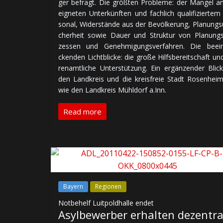
ger be­fragt. Die größ­ten Pro­ble­me: der Man­gel a
eig­ne­ten Un­ter­künf­ten und fach­lich qua­li­fi­zier­te
so­nal, Wi­der­stän­de aus der Be­völ­ke­rung, Pla­nungs­
cher­heit so­wie Dauer und Struk­tur von Pla­nungs
zes­sen und Ge­neh­mi­gungs­ver­fah­ren. Die be­ein
cken­den Licht­bli­cke: die gro­ße Hilfs­be­reit­schaft u
ren­amt­li­che Un­ter­stüt­zung. Ein er­gän­zen­der Blic
den Land­kreis und die kreis­freie Stadt Rosen­hei
wie den Land­kreis Mühldorf a.Inn.
Read more
Bayern
Regionen
Notbehelf Luitpoldhalle endet
Asylbewerber erhalten dezentra