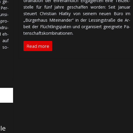
or­di­na­tion der ehren­amt­lich En­ga­gier­ten ei­ne Teil­zeit­
n ge­
stel­le für fünf Jah­re ge­schaf­fen wor­den: Seit Ja­nu­ar
m Per­
steuert Christian Hlatky von sei­nem neuen Bü­ro im
un­si­
„Bür­ger­haus Mit­ein­an­der“ in der Les­sing­stra­ße die Ar­
­pro­
beit der Flücht­lings­pa­ten und or­ga­ni­siert ge­eig­ne­te Pa­
­dru­
ten­schafts­kom­bi­na­tio­nen.
nd eh­
k auf
Read more
m so­
le