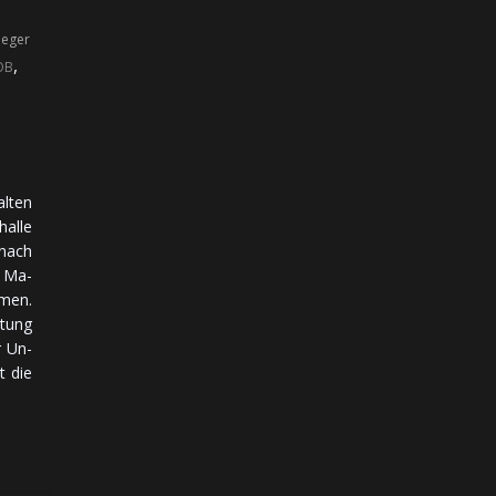
ueger
,
OB
l­ten
al­le
 nach
, Ma­
­men.
­tung
r Un­
st die