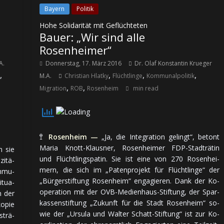
Bayern
Politik
Hohe Solidarität mit Geflüchteten
Bauer: „Wir sind alle
Rosenheimer“
A.
Donnerstag, 17. März 2016
Dr. Olaf Konstantin Krueger
,
,
,
,
M.A.
Christian Hlatky
Flüchtlinge
Kommunalpolitik
,
,
Migration
ROB
Rosenheim
min read
🚏
Rosenheim —
„Ja, die In­te­gra­tion ge­lingt“, be­tont
Maria Knott-Klausner, Ro­sen­hei­mer FDP-Stadt­rä­tin
n sie
und Flücht­lings­pa­tin. Sie ist ei­ne von 270 Ro­sen­hei­
zi­tä­
mern, die sich im „Pa­ten­pro­jekt für Flücht­lin­ge“ der
m­mu­
„Bür­ger­stif­tung Ro­sen­heim“ en­ga­gie­ren. Dank der Ko­
i­tua­
opera­tion mit der OVB-Me­dien­haus-Stif­tung, der Spar­
n der
kas­sen­stif­tung „Zu­kunft für die Stadt Ro­sen­heim“ so­
o­pie
wie der „Ur­su­la und Wal­ter Schatt-Stif­tung“ ist zur Ko­
­trä­