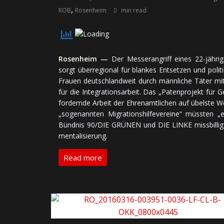
,
ROB
Rosenheim
min read
Rosenheim —
Der Mes­ser­an­griff ei­nes 22-jäh­ri­g
sorgt über­re­gio­nal für blan­kes Ent­set­zen und po­li­
Frauen deutsch­land­weit durch männ­li­che Tä­ter mit 
für die In­te­gra­tions­ar­beit. Das „Pa­ten­pro­jekt für 
for­dern­de Ar­beit der Ehren­amt­li­chen auf übels­te We
„so­ge­nann­ten Mi­gra­tions­hil­fe­ver­ei­ne“ müss­t
Bünd­nis 90/DIE GRÜ­NEN und DIE LINKE miss­bil­li­gen
men­ta­li­sie­rung.
Read more