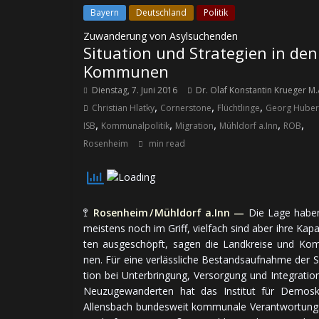
Bayern
Deutschland
Politik
Zuwanderung von Asylsuchenden
Situation und Strategien in den
Kommunen
Dienstag, 7. Juni 2016
Dr. Olaf Konstantin Krueger M.
,
,
,
Christian Hlatky
Cornerstone
Flüchtlinge
Georg Huber
,
,
,
,
,
ISB
Kommunalpolitik
Migration
Mühldorf a.Inn
ROB
Rosenheim
min read
🚏
Rosenheim / Mühldorf a.Inn —
Die La­ge ha­be
meis­tens noch im Griff, viel­fach sind aber ih­re Ka­pa­
ten aus­ge­schöpft, sa­gen die Land­krei­se und Ko
nen. Für ei­ne ver­läss­li­che Be­stands­auf­nah­me der S
tion bei Un­ter­brin­gung, Ver­sor­gung und In­te­gra­tio
Neu­zu­ge­wan­der­ten hat das In­sti­tut für De­mos­k
Allensbach bun­des­weit kom­mu­na­le Ver­ant­wor­tungs