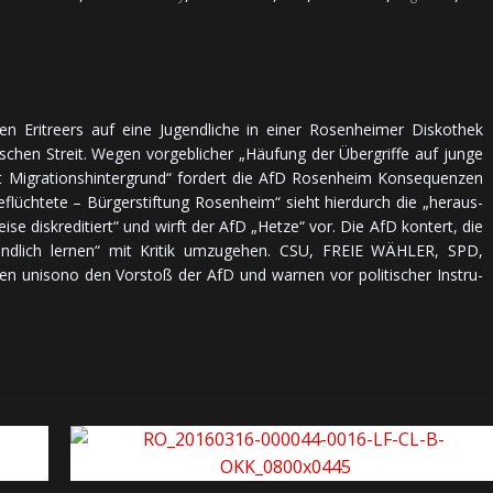
en Eri­tre­ers auf ei­ne Ju­gend­li­che in ei­ner Ro­sen­hei­mer Dis­ko­thek
ti­schen Streit. We­gen vor­geb­li­cher „Häu­fung der Über­grif­fe auf jun­ge
Mi­gra­tions­hin­ter­grund“ for­dert die AfD Ro­sen­heim Kon­se­quen­zen
Ge­flüch­te­te – Bür­ger­stif­tung Ro­sen­heim“ sieht hier­durch die „her­aus­
i­se dis­kre­di­tiert“ und wirft der AfD „Het­ze“ vor. Die AfD kon­tert, die
en „end­lich ler­nen“ mit Kri­tik um­zu­ge­hen. CSU, FREIE WÄH­LER, SPD,
 uni­so­no den Vor­stoß der AfD und war­nen vor po­li­ti­scher In­stru­