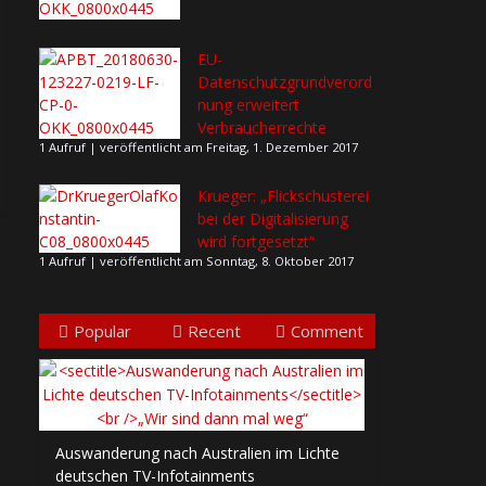
EU-
Datenschutzgrundverord
nung erweitert
Verbraucherrechte
1 Aufruf
|
veröffentlicht am Freitag, 1. Dezember 2017
Krueger: „Flickschusterei
bei der Digitalisierung
wird fortgesetzt“
1 Aufruf
|
veröffentlicht am Sonntag, 8. Oktober 2017
Popular
Recent
Comment
Auswanderung nach Australien im Lichte
deutschen TV-Infotainments