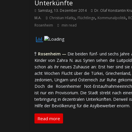
Unterkünfte
Samstag, 13. Dezember 2014
Dr. Olaf Konstantin Kr
,
,
,
M.A.
Christian Hlatky
Flüchtlinge
Kommunalpolitik
R
Rosenheim
min read
🚏
Rosenheim —
Die bei­den fünf- und sechs Jah­re a
Kin­der von Zah­ra N. aus Sy­rien se­hen die Luit­pold­h
schon als ihr neues Zu­hau­se an: Erst hier sind sie
acht Wo­chen Flucht über die Tür­kei, Grie­chen­land
ze­do­nien, Un­garn und Ös­ter­reich zur Ru­he ge­kom
Doch die Ro­sen­hei­mer Not-Erst­auf­nah­me­ein­rich
ist nur ein Pro­vi­so­rium. Die Stadt strebt nach ei­ne
ter­brin­gung in de­zen­tra­len Un­ter­künf­ten. Der­weil i
Hil­fe der Be­völ­ke­rung für die Asyl­be­wer­ber enorm.
Read more