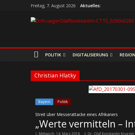
Freitag, 7. August 2026
Aktuelles:
POLITIK
DIGITALISIERUNG
REGIO
Christian Hlatky
Bayern
Politik
Streit über Messerattacke eines Afrikaners
„Werte vermitteln – In
Mittwoch, 14. März 2018
Dr. Olaf Konstantin Krueger