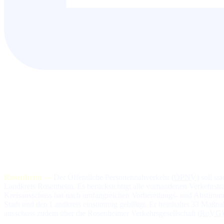
Rosenheim —
Der Öffentliche Personennahverkehr (
ÖPNV
) soll st
Land­kreis Rosenheim. Es be­rück­sich­tigt al­le vor­han­de­nen Ver­kehr
Kreis­aus­schuss hat nach um­fang­rei­chen Vor­be­rei­tungs- und Ab­stim­m
Stadt und den Land­kreis ein­stim­mig ge­bil­ligt. Er be­in­hal­tet 33 Maß
aus­schuss zu­dem über die Rosenheimer Ver­kehrs­ge­sell­schaft (
RoVG