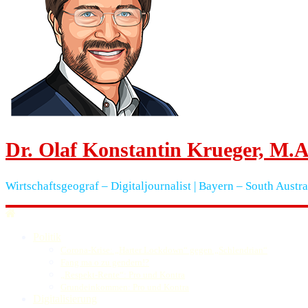
Dr. Olaf Konstantin Krueger, M.A
Wirtschaftsgeograf – Digitaljournalist | Bayern – South Austra
Politik
Corona-Krise: „Harter Lockdown“ gegen „Schlendrian“
Fang ma o zu gendern!?
„Respekt-Rente“: Pro und Kontra
Grundeinkommen: Pro und Kontra
Digitalisierung