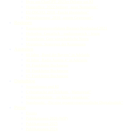
Hype um ChatGPT: 2023er-Debatte um KI
Homeoffice: 2022 bedingt „neue Normalität“
EU-DSGVO: 2018 „Furcht übertrieben“
Digitalisierung: 2016 „unsere Gegenwart“
Regionen
Raumordnungsverfahren Brenner-Nordzulauf 2021
Herbstfest: Gmiatlich – traditionsreich – fetzig
Rosenheim: Gute wirtschaftliche Noten
Migration: Strategien der Kommunen
Australien
60 Jahre „Bund der Bayern“ in Adelaide
40 Jahre „Radio Austria 4“ in Adelaide
69. Frankfurter Buchmesse
68. Frankfurter Buchmesse
67. Frankfurter Buchmesse
Digitalblog
Journalismus und KI
Cyberattacke auf Telekom: „Warnsignal“
Elektromobilität: „im Alltag verankern“
Standpunkt: „Für eine gesamtverantwortliche Digitalpolitik“
Presse
Events
Publikationen 2026 (WIP)
Publikationen 2025
Publikationen 2024