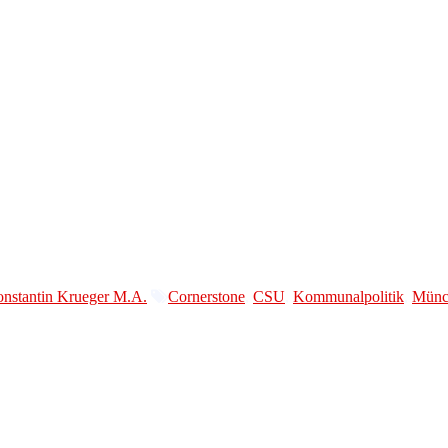
onstantin Krueger M.A.
Cornerstone
,
CSU
,
Kommunalpolitik
,
Münc