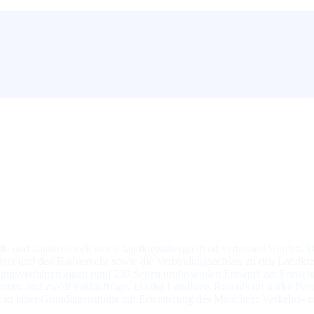
adt- und land­kreis­weit so­wie land­kreis­über­grei­fend ver­bes­sert wer­den.
s­trä­ger und den Rad­ver­kehr so­wie die Ver­bin­dungs­ach­sen zu den La
ungs­ver­fah­ren ei­nen rund 230 Sei­ten um­fas­sen­den Ent­wurf zur Fort­sch
­nah­men und zwölf Prüf­auf­trä­ge. Da der Land­kreis Rosenheim star­ke Pen
) an ei­ner Grund­la­gen­stu­die zur Er­wei­te­rung des Münchner Ver­kehrs- un