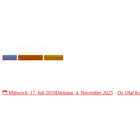
Symbolfoto: okk
Bayern
Deutschland
Regionen
Neuer Nahverkehrsplan für Stadt und Landkreis Rosenheim
Voit: „Verkehr neu denken“
Mittwoch, 17. Juli 2019
Dienstag, 4. November 2025
Dr. Olaf K