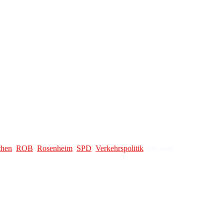
hen
,
ROB
,
Rosenheim
,
SPD
,
Verkehrspolitik
min read