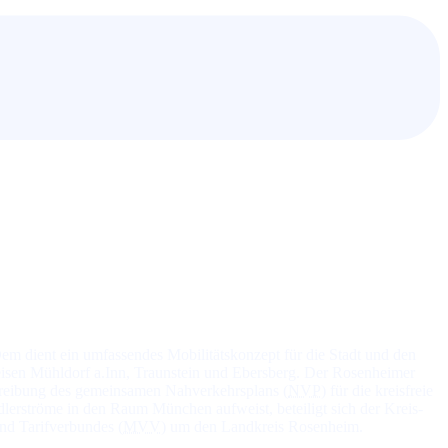
 Dem dient ein um­fas­sen­des Mo­bi­li­täts­kon­zept für die Stadt und den
nd­krei­sen Mühldorf a.Inn, Traunstein und Ebersberg. Der Rosenheimer
rei­bung des ge­mein­sa­men Nah­ver­kehrs­plans (
NVP
) für die kreis­freie
d­ler­strö­me in den Raum München auf­weist, be­tei­ligt sich der Kreis­
d Ta­rif­ver­bun­des (
MVV
) um den Land­kreis Rosenheim.