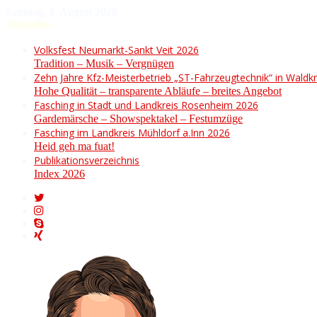
Samstag, 8. August 2026
Aktuelles:
Volksfest Neumarkt-Sankt Veit 2026
Tradition – Musik – Vergnügen
Zehn Jahre Kfz-Meisterbetrieb „ST-Fahrzeugtechnik“ in Waldkr
Hohe Qualität – transparente Abläufe – breites Angebot
Fasching in Stadt und Landkreis Rosenheim 2026
Gardemärsche – Showspektakel – Festumzüge
Fasching im Landkreis Mühldorf a.Inn 2026
Heid geh ma fuat!
Publikationsverzeichnis
Index 2026