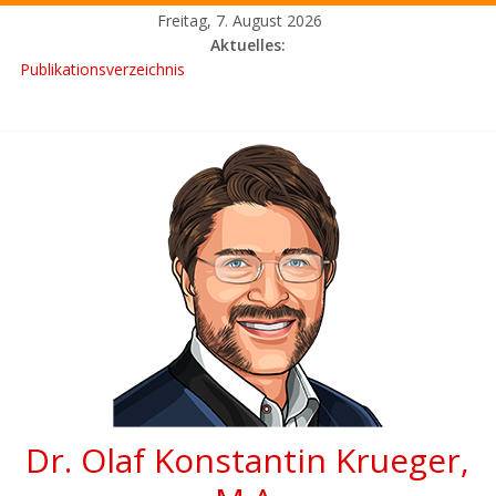
Freitag, 7. August 2026
Aktuelles:
Fasching im Landkreis Mühldorf a.Inn 2026
Heid geh ma fuat!
Publikationsverzeichnis
Index 2026
Volksfest Neumarkt-Sankt Veit 2026
Tradition – Musik – Vergnügen
Zehn Jahre Kfz-Meisterbetrieb „ST-Fahrzeugtechnik“ in
Waldkraiburg
Hohe Qualität – transparente Abläufe – breites Angebot
Fasching in Stadt und Landkreis Rosenheim 2026
Gardemärsche – Showspektakel – Festumzüge
Dr. Olaf Konstantin Krueger,