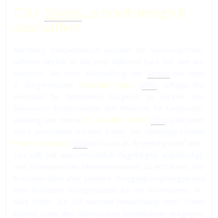
CSU:
Strabs
„schnellst­mög­lich
ab­schaf­fen“
Nürn­berg bei­spiels­wei­se kas­siert für Sa­nie­rungs­maß­
nah­men jähr­lich an die zwei Mil­lio­nen Eu­ro von den An­
woh­nern. Bei einer Ab­schaf­fung der
Strabs
hat dem
2. Bür­ger­meis­ter
Christian Vogel
(
SPD
) zu­fol­ge der
Frei­staat für fi­nan­ziel­len Aus­gleich zu sor­gen. Der
bayeri­sche Staats­mi­nis­ter der Fi­nan­zen, für Lan­des­ent­
wick­lung und Hei­mat
Dr. Markus Söder
(
CSU
) sol­le beim
Wort ge­nom­men wer­den. Söder, der Mi­nis­ter­prä­si­dent
Horst Seehofer
(
CSU
) in Kür­ze als Re­gie­rungs­chef ab­lö­
sen soll, hat zwi­schen­zeit­lich Re­ge­lun­gen an­ge­kün­digt,
den Kom­mu­nen die Min­der­ein­nah­men zu er­stat­ten: „Wir
brau­chen dann aber sau­be­re Über­gangs­re­ge­lun­gen und
eine fi­nan­ziel­le Kom­pen­sa­tion für die Kom­mu­nen“, er­
klärt Söder. „Es soll nie­mand be­nach­tei­ligt sein.“ Da­mit
kommt Söder dem Bayeri­schen Ge­mein­de­tag ent­ge­gen,