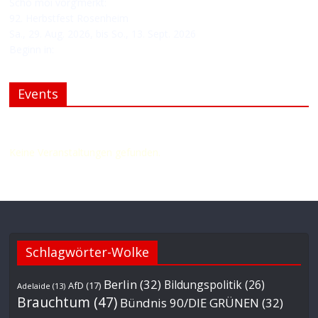
Scho moi vorg’merkt:
92. Herbstfest Rosenheim
Sa., 29. Aug. 2026, bis So., 13. Sept. 2026
Beginn in:
Events
Upcoming events.
Keine Veranstaltungen gefunden.
Schlagwörter-Wolke
Berlin
(32)
Bildungspolitik
(26)
AfD
(17)
Adelaide
(13)
Brauchtum
(47)
Bündnis 90/DIE GRÜNEN
(32)