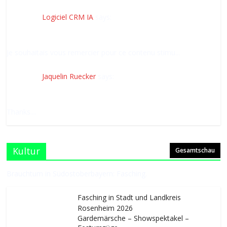
Logiciel CRM IA
says:
Je souhaitais vous remercier pour ce contenu stimu...
Jaquelin Ruecker
says:
Thanks....
Kultur
Gesamtschau
Brauchtum in Südostoberbayern: Fasching.
Fasching in Stadt und Landkreis
Rosenheim 2026
Gardemärsche – Showspektakel –