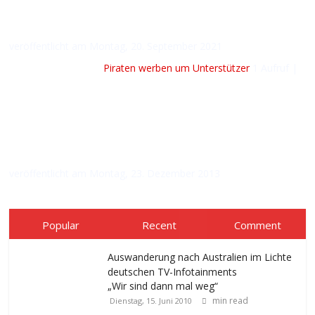
veröffentlicht am Montag, 20. September 2021
Piraten werben um Unterstützer
1 Aufruf
|
veröffentlicht am Montag, 23. Dezember 2013
Popular
Recent
Comment
Auswanderung nach Australien im Lichte
deutschen TV-Infotainments
„Wir sind dann mal weg“
min read
Dienstag, 15. Juni 2010