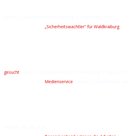
Aufrufe
|
veröffentlicht am Montag, 1. September 2025
„Sicherheitswachtler“ für Waldkraiburg
gesucht
1 Aufruf
|
veröffentlicht am Donnerstag, 9. März 2017
Medienservice
1 Aufruf
|
veröffentlicht am
Montag, 30. Juli 2018