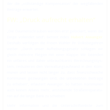
der die „voll­stän­di­ge Kom­pen­sa­tion“ der weg­fal­len­den
Bei­trä­ge er­war­tet.
FW: „Druck auf­recht er­hal­ten“
„Die Dau­men­schrau­ben wer­den erst ge­lockert, wenn die
Din­ge voll­en­det sind“, be­tont in­des
Hubert Aiwanger
.
Des­halb ver­fol­gen die Freien Wähler ihr Volks­be­geh­ren
wei­ter. „Durch unser Auf­he­bungs­ge­setz schla­gen wir
gleich meh­re­re Flie­gen mit einer Klap­pe: Wir be­en­den
ein un­fai­res und da­her un­brauch­ba­res Be­rech­nungs­sys­
tem, re­du­zie­ren den Ver­wal­tungs­auf­wand in den Kom­
mu­nen und las­sen nicht län­ger zu, dass fi­nanz­schwa­che
Kom­mu­nen ge­zwun­gen sind, die un­be­lieb­ten Bei­trä­ge
zu er­he­ben“, er­läu­tert Aiwanger. So hät­ten Kom­mu­nen
auch kei­nen An­lass mehr, an­ste­hen­de Straßen­re­pa­ra­tu­
ren auf die lange Bank zu schie­ben.
Mehr In­for­ma­tion und die Un­ter­schrif­ten­lis­te zum