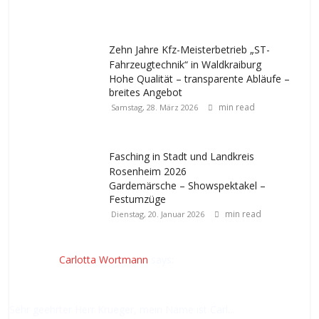
Zehn Jahre Kfz-Meisterbetrieb „ST-
Fahrzeugtechnik“ in Waldkraiburg
Hohe Qualität – transparente Abläufe –
breites Angebot
min read
Samstag, 28. März 2026
Fasching in Stadt und Landkreis
Rosenheim 2026
Gardemärsche – Showspektakel –
Festumzüge
min read
Dienstag, 20. Januar 2026
Carlotta Wortmann
says:
Sehr geehrter Herr Krueger, mein Name ist Carl...