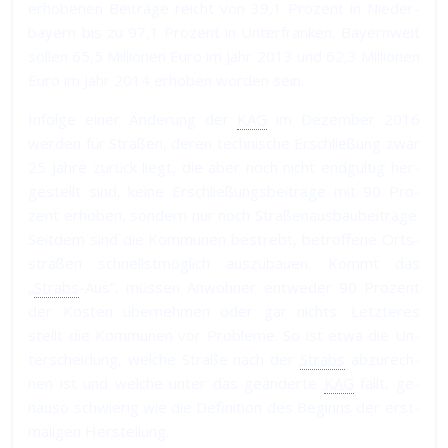
er­ho­be­nen Bei­trä­ge reicht von 39,1 Pro­zent in Nie­der­
bayern bis zu 97,1 Pro­zent in Un­ter­fran­ken. Bayern­weit
sol­len 65,5 Mil­lio­nen Eu­ro im Jahr 2013 und 62,3 Mil­lio­nen
Eu­ro im Jahr 2014 er­ho­ben wor­den sein.
In­fol­ge ei­ner Än­de­rung der
KAG
im De­zem­ber 2016
wer­den für Straßen, de­ren tech­ni­sche Er­schlie­ßung zwar
25 Jah­re zu­rück liegt, die aber noch nicht end­gül­tig her­
ge­stellt sind, kei­ne Er­schließungs­bei­trä­ge mit 90 Pro­
zent er­ho­ben, son­dern nur noch Straßen­aus­bau­bei­trä­ge.
Seit­dem sind die Kom­mu­nen be­strebt, be­trof­fe­ne Orts­
straßen schnellst­mög­lich aus­zu­bauen. Kommt das
„
Strabs
-Aus“, müs­sen An­woh­ner ent­we­der 90 Pro­zent
der Kos­ten über­neh­men oder gar nichts. Letz­te­res
stellt die Kom­mu­nen vor Pro­ble­me. So ist etwa die Un­
ter­schei­dung, wel­che Straße nach der
Strabs
ab­zu­rech­
nen ist und wel­che unter das ge­än­der­te
KAG
fällt, ge­
nau­so schwie­rig wie die De­fi­ni­tion des Be­ginns der erst­
ma­li­gen Her­stel­lung.