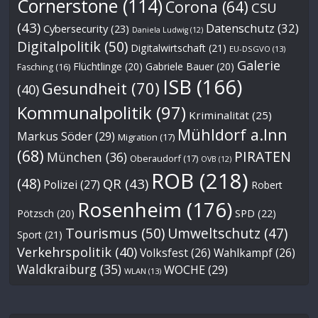
Cornerstone
(114)
Corona
(64)
CSU
(43)
Datenschutz
(32)
Cybersecurity
(23)
Daniela Ludwig
(12)
Digitalpolitik
(50)
Digitalwirtschaft
(21)
EU-DSGVO
(13)
Galerie
Flüchtlinge
(20)
Gabriele Bauer
(20)
Fasching
(16)
ISB
(166)
Gesundheit
(70)
(40)
Kommunalpolitik
(97)
Kriminalität
(25)
Mühldorf a.Inn
Markus Söder
(29)
Migration
(17)
(68)
PIRATEN
München
(36)
Oberaudorf
(17)
OVB
(12)
ROB
(218)
(48)
QR
(43)
Polizei
(27)
Robert
Rosenheim
(176)
Pötzsch
(20)
SPD
(22)
Tourismus
(50)
Umweltschutz
(47)
Sport
(21)
Verkehrspolitik
(40)
Volksfest
(26)
Wahlkampf
(26)
Waldkraiburg
(35)
WOCHE
(29)
WLAN
(13)