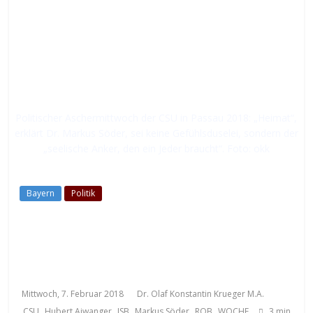
Politischer Aschermittwoch der CSU in Passau 2018: „Heimat“,
erklärt Dr. Markus Söder, sei keine Gefühlsduselei, sondern der
„seelische Anker, den ein Jeder braucht“. Foto: okk
Bayern
Politik
Hoch emotionale Diskussion
Unterschriften fürs
„Strabs-Aus“
Mittwoch, 7. Februar 2018
Dr. Olaf Konstantin Krueger M.A.
,
,
,
,
,
CSU
Hubert Aiwanger
ISB
Markus Söder
ROB
WOCHE
3
min