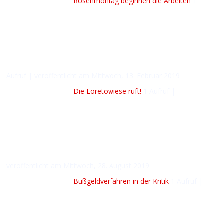
Rosenmontag beginnen die Arbeiten
1
Aufruf
|
veröffentlicht am Mittwoch, 13. Februar 2019
Die Loretowiese ruft!
1 Aufruf
|
veröffentlicht am Mittwoch, 28. August 2019
Bußgeldverfahren in der Kritik
1 Aufruf
|