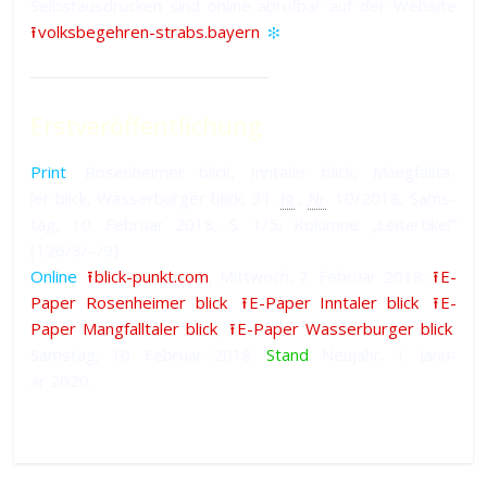
Selbst­aus­drucken sind on­line ab­ruf­bar auf der Web­site
⭱ volksbegehren-strabs.bayern
.
✻
Erstveröffentlichung
Print
: Ro­sen­hei­mer blick, Inn­ta­ler blick, Mang­fall­ta­
ler blick, Was­ser­bur­ger blick, 31.
Jg
.,
Nr
. 10/2018, Sams­
tag, 10. Fe­bru­ar 2018, S. 1/5, Ko­lum­ne „Leit­ar­ti­kel“
[126/3/–/9].
Online
:
⭱ blick-punkt.com
, Mitt­woch, 7. Fe­bru­ar 2018;
⭱ E-
Paper Ro­sen­hei­mer blick
,
⭱ E-Paper Inn­ta­ler blick
,
⭱ E-
Paper Mang­fall­ta­ler blick
,
⭱ E-Paper Was­ser­bur­ger blick
,
Sams­tag, 10. Fe­bru­ar 2018.
Stand
: Neu­jahr, 1. Ja­nu­
ar 2020.