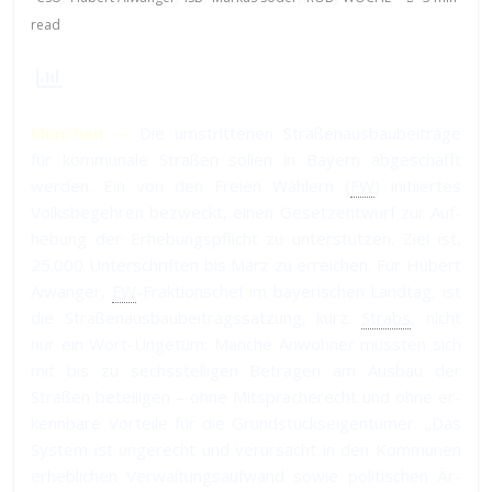
read
München —
Die um­strit­te­nen Straßen­aus­bau­bei­trä­ge
für kom­mu­na­le Straßen sol­len in Bayern ab­ge­schafft
wer­den. Ein von den Freien Wählern (
FW
) ini­ti­ier­tes
Volks­be­geh­ren be­zweckt, ei­nen Ge­setz­ent­wurf zur Auf­
he­bung der Er­he­bungs­pflicht zu un­ter­stüt­zen. Ziel ist,
25.000 Un­ter­schrif­ten bis März zu er­rei­chen. Für Hubert
Aiwanger,
FW
-Frak­tions­chef im bayeri­schen Land­tag, ist
die Straßen­aus­bau­bei­trags­sat­zung, kurz:
Strabs
, nicht
nur ein Wort-Un­ge­tüm: Man­che An­woh­ner müss­ten sich
mit bis zu sechs­stel­li­gen Be­trä­gen am Aus­bau der
Straßen be­tei­li­gen – ohne Mit­spra­che­recht und ohne er­
kenn­ba­re Vor­tei­le für die Grund­stücks­ei­gen­tü­mer. „Das
Sys­tem ist un­ge­recht und ver­ur­sacht in den Kom­mu­nen
er­heb­li­chen Ver­wal­tungs­auf­wand so­wie po­li­ti­schen Är­