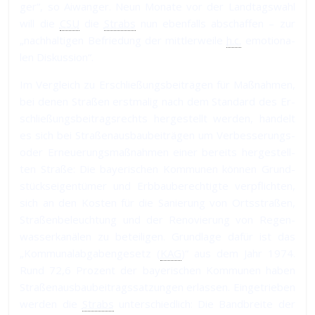
ger“, so Aiwanger. Neun Mo­na­te vor der Land­tags­wahl
will die
CSU
die
Strabs
nun eben­falls ab­schaf­fen – zur
„nach­hal­ti­gen Be­frie­dung der mitt­ler­wei­le
h.c.
emo­tio­na­
len Dis­kus­sion“.
Im Ver­gleich zu Er­schließungs­bei­trä­gen für Maß­nah­men,
bei de­nen Straßen erst­ma­lig nach dem Stan­dard des Er­
schließungs­bei­trags­rechts her­ge­stellt wer­den, han­delt
es sich bei Straßen­aus­bau­bei­trä­gen um Ver­bes­se­rungs-
oder Er­neue­rungs­maßnah­men ei­ner be­reits her­ge­stell­
ten Straße: Die baye­ri­schen Kom­mu­nen kön­nen Grund­
stücks­ei­gen­tü­mer und Erb­bau­be­rech­tig­te ver­pflich­ten,
sich an den Kos­ten für die Sa­nie­rung von Orts­straßen,
Straßen­be­leuch­tung und der Re­no­vie­rung von Re­gen­
was­ser­ka­nä­len zu be­tei­li­gen. Grund­la­ge da­für ist das
„Kom­mu­nal­ab­ga­ben­ge­setz (
KAG
)“ aus dem Jahr 1974.
Rund 72,6 Pro­zent der bayeri­schen Kom­mu­nen ha­ben
Straßen­aus­bau­bei­trags­sat­zun­gen er­las­sen. Ein­ge­trie­ben
wer­den die
Strabs
un­ter­schied­lich: Die Band­brei­te der