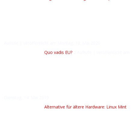
Aufrufe
|
veröffentlicht am Montag, 18. Mai 2020
Quo vadis EU?
2 Aufrufe
|
veröffentlicht am
Dienstag, 14. Mai 2019
Alternative für ältere Hardware: Linux Mint
2