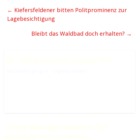
←
Kiefersfeldener bitten Politprominenz zur
Lagebesichtigung
Bleibt das Waldbad doch erhalten?
→
Dr. Olaf Konstantin Krueger M.A.
Wirtschaftsgeograf – Digitaljournalist
Diese Beiträge könnten Sie
ebenfalls interessieren...