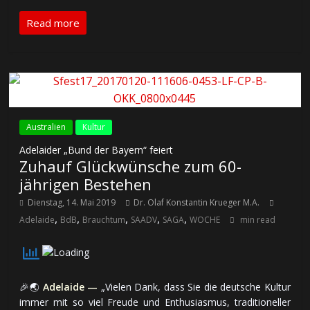
Read more
Australien
Kultur
Adelaider „Bund der Bayern“ feiert
Zuhauf Glückwünsche zum 60-
jährigen Bestehen
Dienstag, 14. Mai 2019
Dr. Olaf Konstantin Krueger M.A.
,
,
,
,
,
Adelaide
BdB
Brauchtum
SAADV
SAGA
WOCHE
min read
🎉🌏
Adelaide —
„Vielen Dank, dass Sie die deut­sche Kul­tur
im­mer mit so viel Freu­de und En­thu­sias­mus, tra­di­tio­nel­ler