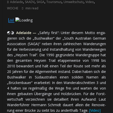
,
,
,
,
,
,
Adelaide
SAADV
SAGA
Tourismus
Umweltschutz
Video
WOCHE
min read
🌏🎬
Adelaide —
„Safety first“: Unter diesem Motto en­ga­
gie­ren sich die „Bushwalker“ der „South Australian German
Association (SAGA)“ neben ihren zahl­rei­chen Wan­de­run­gen
für die Ver­bes­se­rung und In­stand­hal­tung von Wan­der­we­gen
des „Heysen Trail“. Die 1990 ge­grün­de­te Wan­der­grup­pe hat
den ge­sam­ten Heysen Trail etap­pen­wei­se von 1998 bis
2010 be­wan­dert und hält ei­nen Teil der Route seit mehr als
20 Jah­ren für die All­ge­mein­heit in­stand. Da­bei ha­ben sich die
Bushwalker in Südaustralien ei­nen so­li­den Namen als
„Brücken­bauer“ er­ar­bei­tet: In den Wan­der­ab­schnit­ten 3 und
4 hal­ten sie re­gel­mä­ßig die Wege frei und war­ten die von
ihnen ge­bau­ten Über­gän­ge und Holz­brü­cken. Für die Forst­
wirt­schaft ver­zeich­nen sie de­tail­liert ih­ren Auf­wand: Laut
Wan­der­füh­rer Hermann Schmidt dauert al­lein die Re­no­vie­
rung ei­ner Brücke zu siebt bis zu an­dert­halb Tage.
[Video]