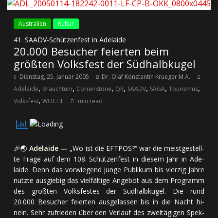
Australien
Kultur
41. SAADV-Schützenfest in Adelaide
20.000 Besucher feierten beim
größten Volksfest der Südhalbkugel
Dienstag, 25. Januar 2005
Dr. Olaf Konstantin Krueger M.A.
,
,
,
,
,
,
,
Adelaide
Brauchtum
Cornerstone
QR
SAADV
SAGA
Tourismus
,
Volksfest
WOCHE
min read
🎉🌏
Adelaide —
„Wo ist die EFTPOS?“ war die meist­ge­stell­
te Fra­ge auf dem 108. Schüt­zen­fest in die­sem Jahr in Ade­
laide. Denn das vor­wie­gend jun­ge Pub­li­kum bis vier­zig Jah­re
nutz­te aus­gie­big das viel­fäl­ti­ge An­ge­bot aus dem Pro­gramm
des größ­ten Volks­fes­tes der Süd­halb­ku­gel. Die rund
20.000 Be­su­cher feier­ten aus­ge­las­sen bis in die Nacht hi­
nein. Sehr zu­frie­den über den Ver­lauf des zwei­tä­gi­gen Spek­