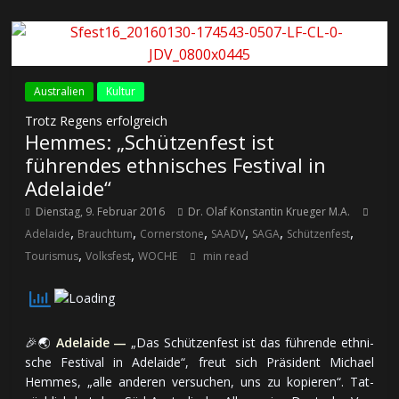
Australien
Kultur
Trotz Regens erfolgreich
Hemmes: „Schützenfest ist
führendes ethnisches Festival in
Adelaide“
Dienstag, 9. Februar 2016
Dr. Olaf Konstantin Krueger M.A.
,
,
,
,
,
,
Adelaide
Brauchtum
Cornerstone
SAADV
SAGA
Schützenfest
,
,
Tourismus
Volksfest
WOCHE
min read
🎉🌏
Adelaide —
„Das Schüt­zen­fest ist das füh­ren­de eth­ni­
sche Fes­ti­val in Adelaide“, freut sich Prä­si­dent Michael
Hemmes, „al­le an­de­ren ver­su­chen, uns zu ko­pie­ren“. Tat­