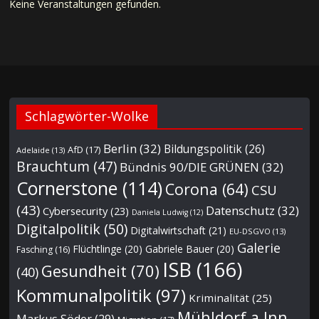
Keine Veranstaltungen gefunden.
Schlagwörter-Wolke
Berlin
(32)
Bildungspolitik
(26)
AfD
(17)
Adelaide
(13)
Brauchtum
(47)
Bündnis 90/DIE GRÜNEN
(32)
Cornerstone
(114)
Corona
(64)
CSU
(43)
Datenschutz
(32)
Cybersecurity
(23)
Daniela Ludwig
(12)
Digitalpolitik
(50)
Digitalwirtschaft
(21)
EU-DSGVO
(13)
Galerie
Flüchtlinge
(20)
Gabriele Bauer
(20)
Fasching
(16)
ISB
(166)
Gesundheit
(70)
(40)
Kommunalpolitik
(97)
Kriminalität
(25)
Mühldorf a.Inn