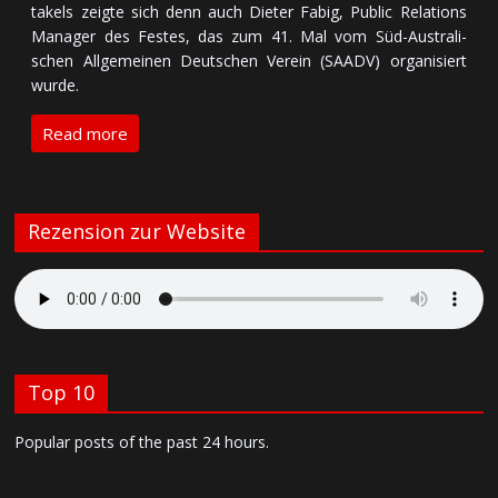
ta­kels zeig­te sich denn auch Dieter Fabig, Public Re­la­tions
Ma­na­ger des Fes­tes, das zum 41. Mal vom Süd-Aus­tra­li­
schen All­ge­mei­nen Deut­schen Ver­ein (SAADV) or­ga­ni­siert
wur­de.
Read more
Rezension zur Website
Top 10
Popular posts of the past 24 hours.