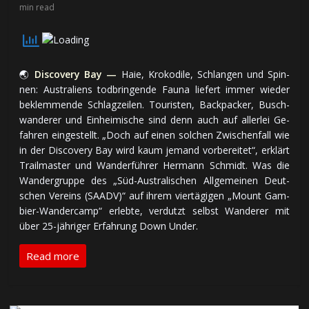
min read
🌏
Discovery Bay —
Haie, Kro­ko­di­le, Schlan­gen und Spin­
nen: Aus­tra­liens tod­brin­gen­de Fau­na lie­fert im­mer wie­der
be­klem­men­de Schlag­zei­len. Tou­ri­sten, Back­pa­cker, Busch­
wan­de­rer und Ein­hei­mi­sche sind denn auch auf al­ler­lei Ge­
fah­ren ein­ge­stellt. „Doch auf ei­nen sol­chen Zwi­schen­fall wie
in der Dis­co­very Bay wird kaum je­mand vor­be­rei­tet“, er­klärt
Trail­mas­ter und Wan­der­füh­rer Her­mann Schmidt. Was die
Wan­der­grup­pe des „Süd-Au­stra­li­schen All­ge­mei­nen Deut­
schen Ver­eins (SAADV)“ auf ih­rem vier­tä­gi­gen „Mount Gam­
bier-Wan­der­camp“ er­leb­te, ver­dutzt selbst Wan­de­rer mit
über 25-jäh­ri­ger Er­fah­rung Down Under.
Read more