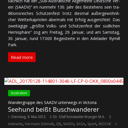
säch­lich hat der „Süd-Aus­tra­li­sche All­ge­mei­ne Deut­sche Ver­
ein (SAADV)“ im nun­mehr 130. Jahr des Be­ste­hens sein tra­
di­tions­rei­ches Schüt­zen­fest trotz dies­mal außer­ge­wöhn­li­
cher Wet­ter­ka­prio­len aber­mals mit Er­folg aus­ge­rich­tet: Das
zwei­tä­gi­ge „größte Volks- und Schüt­zen­fest der süd­li­chen
He­mis­phä­re“ zog am Frei­tag, 29. Ja­nu­ar, und am Sams­tag,
30. Ja­nuar, rund 17.000 Be­geis­ter­te in den Ade­lai­der Rymill
Park.
Read more
Australien
Wandergruppe des SAADV unterwegs in Victoria
Seehund beißt Buschwanderer
Dienstag, 8. Mai 2012
Dr. Olaf Konstantin Krueger M.A.
,
,
,
,
,
,
Adelaide
Hermann Schmidt
QR
SAADV
SAGA
Sport
WOCHE