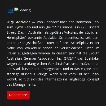
🎉🌏
Adelaide —
Von Hahndorf über den Bonython Park
zum Rymill Park und nun „heim“ ins Klub­haus in 223 Flinders
Street: Das in Aus­tra­lien als „grö­ßtes Volks­fest der süd­li­chen
He­mi­sphä­re“ be­kann­te Ade­lai­der Schüt­zen­fest ist seit dem
ers­ten „Kö­nigs­schie­ßen“ 1889 auf dem Schieß­platz in der
Nä­he von Wal­ker­vil­le schon an ver­schie­de­nen Or­ten im
Freien aus­ge­tra­gen wor­den. In die­sem Jahr hat die „South
Aus­tralian Ger­man Associ­ation Inc. (SAGA)“ das Spek­ta­kel
we­gen der um­fang­rei­chen Ver­kehrs­in­fra­struk­tur­maß­nah­men
der Stadt kur­zer­hand um­or­ga­ni­siert und in das ei­ge­ne drei­
stö­cki­ge Klub­haus ver­legt. Wenn auch vom Ort her un­ge­
wohnt, so fügt sich das In­ter­mez­zo ins lang­fris­ti­ge Kon­zept
des Ma­na­ge­ments.
Read more