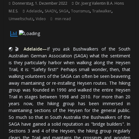
Donnerstag, 1. Dezember 2022
Dr. Joerg Valentin B.A. Hons
,
,
,
,
,
M.E.S.
Adelaide
SAADV
SAGA
Tourismus
Trailwalker
,
Umweltschutz
Video
min read
🌏🎬
Adelaide—
If you ask Bushwalkers of the South
Australian German Association (SAGA) what the sentiment
is they particularly harbor when walking along the Heysen
Trail, it is: "Safety first!" Perhaps small wonder, then, that
walking volunteers of the SAGA can often be seen beavering
away maintaining or re-installing Heysen routes. The hiking
group was founded in 1990 and walked the entire Heysen
Trail in stages between 1998 and 2010. For more than 20
years now, the hiking group has been immersed in
maintaining sections of the Heysen for the general public.
So much so that in South Australia the Bushwalkers of the
SAGA have gained a solid reputation as "bridge builders". In
Sections 3 and 4 of the Heysen, the hiking group regularly
clears the Trail and maintains the crossings and wooden