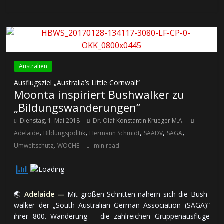
Australien
Ausflugsziel „Australia’s Little Cornwall“
Moonta inspiriert Bushwalker zu
„Bildungswanderungen“
Dienstag, 1. Mai 2018
Dr. Olaf Konstantin Krueger M.A.
,
,
,
,
,
Adelaide
Bildungspolitik
Hermann Schmidt
SAADV
SAGA
,
Umweltschutz
WOCHE
min read
🌏
Adelaide —
Mit gro­ßen Schrit­ten nä­hern sich die Bush­
wal­ker der „South Aus­tra­lian Ger­man Association (SAGA)“
ih­rer 800. Wan­de­rung – die zahl­rei­chen Grup­pen­aus­flü­ge