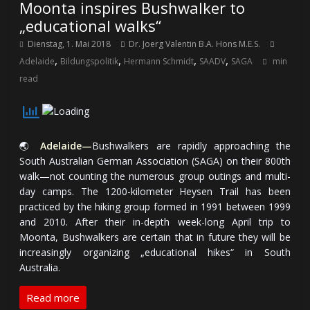
Moonta inspires Bushwalker to
„educational walks“
Dienstag, 1. Mai 2018
Dr. Joerg Valentin B.A. Hons M.E.S.
,
,
,
,
Adelaide
Bildungspolitik
Hermann Schmidt
SAADV
SAGA
min
read
🌏
Adelaide—
Bushwalkers are rapidly approaching the
South Australian German Association (SAGA) on their 800th
walk—not counting the numerous group outings and multi-
day camps. The 1200-kilometer Heysen Trail has been
practiced by the hiking group formed in 1991 between 1999
and 2010. After their in-depth week-long April trip to
Moonta, Bushwalkers are certain that in future they will be
increasingly organizing „educational hikes“ in South
Australia.
Read more