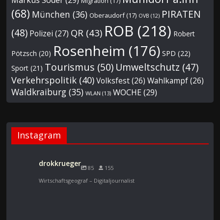
Markus Söder
(29)
Migration
(17)
(68)
PIRATEN
München
(36)
Oberaudorf
(17)
OVB
(12)
ROB
(218)
(48)
QR
(43)
Polizei
(27)
Robert
Rosenheim
(176)
Pötzsch
(20)
SPD
(22)
Tourismus
(50)
Umweltschutz
(47)
Sport
(21)
Verkehrspolitik
(40)
Volksfest
(26)
Wahlkampf
(26)
Waldkraiburg
(35)
WOCHE
(29)
WLAN
(13)
Instagram
drokkrueger
85
155
Wirtschaftsgeograf – Digitaljournalist
„Nur eine Mutter weiß allein, was lieben heißt und glücklich
„Wenn Du noch eine Mutter hast, so danke Gott und sei
sein.“ (A. v. Chamisso, Frauenliebe und -leben)
„Ideale sind wie Sterne: Man kann sie nicht erreichen, aber