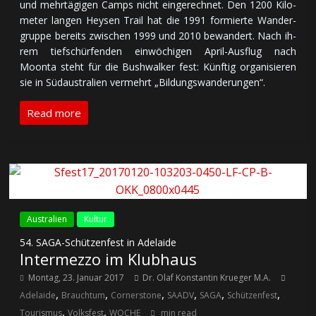
und mehr­tä­gi­gen Camps nicht ein­ge­rech­net. Den 1200 Ki­lo­
me­ter lan­gen Heysen Trail hat die 1991 for­mier­te Wan­der­
grup­pe be­reits zwi­schen 1999 und 2010 be­wan­dert. Nach ih­
rem tief­schür­fen­den ein­wö­chi­gen April-Aus­flug nach
Moonta steht für die Bush­wal­ker fest: Künf­tig or­ga­ni­sie­ren
sie in Süd­aus­tra­lien ver­mehrt „Bil­dungs­wan­de­run­gen“.
Read more
Australien
Kultur
54. SAGA-Schützenfest in Adelaide
Intermezzo im Klubhaus
Montag, 23. Januar 2017
Dr. Olaf Konstantin Krueger M.A.
,
,
,
,
,
,
Adelaide
Brauchtum
Cornerstone
SAADV
SAGA
Schützenfest
,
,
Tourismus
Volksfest
WOCHE
min read