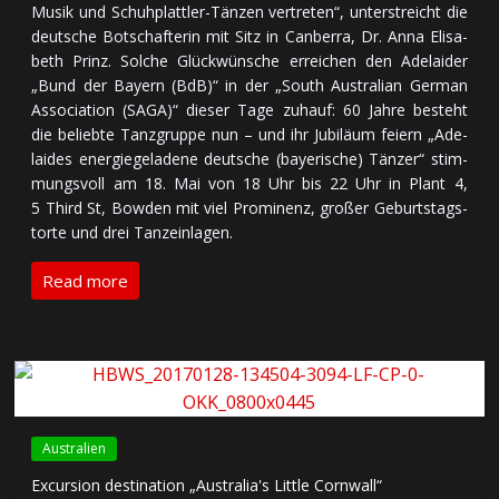
Mu­sik und Schuh­platt­ler-Tän­zen ver­tre­ten“, un­ter­streicht die
deut­sche Bot­schaf­te­rin mit Sitz in Can­ber­ra, Dr. An­na Eli­sa­
beth Prinz. Sol­che Glück­wün­sche er­rei­chen den Ade­lai­der
„Bund der Bayern (BdB)“ in der „South Aus­tra­lian Ger­man
As­soci­ation (SAGA)“ die­ser Ta­ge zu­hauf: 60 Jah­re be­steht
die be­lieb­te Tanz­grup­pe nun – und ihr Ju­bi­lä­um feiern „Ade­
laides ener­gie­ge­la­de­ne deut­sche (baye­ri­sche) Tän­zer“ stim­
mungs­voll am 18. Mai von 18 Uhr bis 22 Uhr in Plant 4,
5 Third St, Bow­den mit viel Pro­mi­nenz, gro­ßer Ge­burts­tags­
tor­te und drei Tanz­ein­la­gen.
Read more
Australien
Excursion destination „Australia's Little Cornwall“